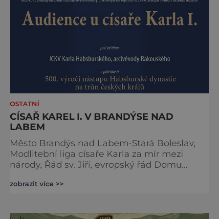
spojena s kouzly a nadpřirozenem? Turistika
na koštěti Když temnou noc
OSTATNÍ
CÍSAŘ KAREL I. V BRANDÝSE NAD
LABEM
Město Brandýs nad Labem-Stará Boleslav,
Modlitební liga císaře Karla za mír mezi
národy, Řád sv. Jiří, evropský řád Domu
habsbursko-lotrinského, Unie evropských
zobrazit více >>
vojensko-historických skupin a Národní
technické muzeum Vás zvou na 24. ročník
tradiční Audience u císaře Karla I. Audience
proběhne v sobotu 16. května v Brandýs nad