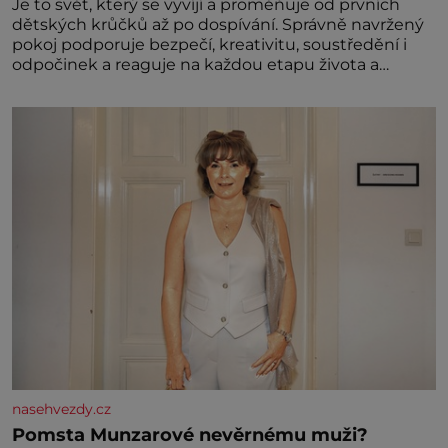
Je to svět, který se vyvíjí a proměňuje od prvních
dětských krůčků až po dospívání. Správně navržený
pokoj podporuje bezpečí, kreativitu, soustředění i
odpočinek a reaguje na každou etapu života a
specifické potřeby dítěte. Pro nejmenší je klíčová
jednoduchost, měkkost a bezpečí, proto by pokoj
miminka měl působit především klidně a útulně.
Předškolní věk je
nasehvezdy.cz
Pomsta Munzarové nevěrnému muži?