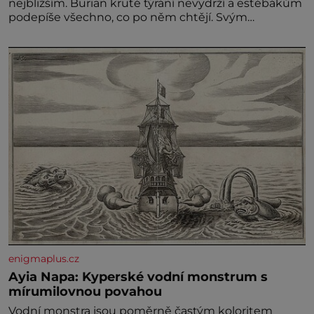
nejbližším. Burian kruté týrání nevydrží a estébákům
podepíše všechno, co po něm chtějí. Svým
podpisem jim potvrdí také to, že na něj během
výslechů nikdo nevyvíjel fyzický ani psychický nátlak.
Syn brněnského řezníka chce být knězem a
enigmaplus.cz
Ayia Napa: Kyperské vodní monstrum s
mírumilovnou povahou
Vodní monstra jsou poměrně častým koloritem