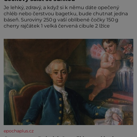
Je lehký, zdravý, a když si k němu dáte opečený
chléb nebo čerstvou bagetku, bude chutnat jedna
báseň. Suroviny 250 g vaší oblíbené čočky 150 g
cherry rajčátek 1 velká červená cibule 2 lžíce
epochaplus.cz