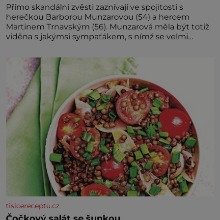
Přímo skandální zvěsti zaznívají ve spojitosti s
herečkou Barborou Munzarovou (54) a hercem
Martinem Trnavským (56). Munzarová měla být totiž
viděna s jakýmsi sympaťákem, s nímž se velmi
družně, až d
tisicereceptu.cz
Čočkový salát se šunkou