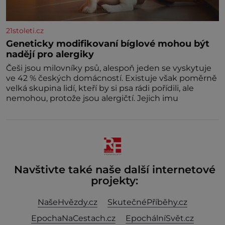
21stoleti.cz
Geneticky modifikovaní bíglové mohou být
nadějí pro alergiky
Češi jsou milovníky psů, alespoň jeden se vyskytuje
ve 42 % českých domácností. Existuje však poměrně
velká skupina lidí, kteří by si psa rádi pořídili, ale
nemohou, protože jsou alergičtí. Jejich imu
Navštivte také naše další internetové
projekty:
NašeHvězdy.cz
SkutečnéPříběhy.cz
EpochaNaCestach.cz
EpochálníSvět.cz