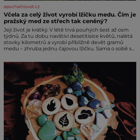
epochalnisvet.cz
Včela za celý život vyrobí lžičku medu. Čím je
pražský med ze střech tak ceněný?
Její život je krátký. V létě trvá pouhých šest až osm
týdnů. Za tu dobu navštíví desetitisíce květů, nalétá
stovky kilometrů a vyrobí přibližně devět gramů
medu – zhruba jednu čajovou lžičku. Sama o sobě se
může zdát bezvýznamná. Teprve když se spojí s
dalšími desítkami tisíc příslušnic svého včelstva,
vznikne jeden z nejdokonalejších organismů