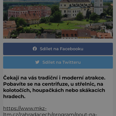
Sdílet na Facebooku
Sdílet na Twitteru
Čekají na vás tradiční i moderní atrakce.
Pobavíte se na centrifuze, u střelnic, na
kolotočích, houpačkách nebo skákacích
hradech.
https://www.mkz-
ltm.cz/zahradacech/program/pout-na-