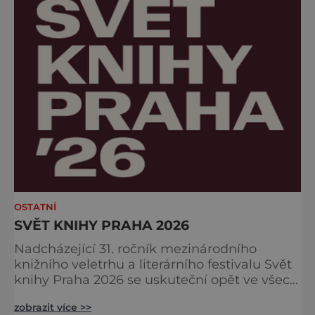
jemné krémov
OSTATNÍ
SVĚT KNIHY PRAHA 2026
Nadcházející 31. ročník mezinárodního
knižního veletrhu a literárního festivalu Svět
knihy Praha 2026 se uskuteční opět ve všech
nově zrekonstruovaných Křižíkových
zobrazit více >>
pavilonech a v pavilonu na Bruselské cestě.