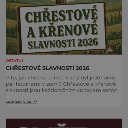
Labem-Staré Boleslavi. Akci již tradičně
zahájíme přivítáním historick
OSTATNÍ
CHŘESTOVÉ SLAVNOSTI 2026
Víte, jak chutná chřest, který byl ještě před
pár hodinami v zemi? Chřestové a křenové
slavnosti jsou každoročním vrcholem sezóny,
kdy se brány farmy otevírají veřejnosti, aby
zobrazit více >>
společně oslavily „bílé a zelené zlato“
českých polí. Na co se můžete těšit?
Gastronomické nebe: Špičkoví kuchaři vám
v polní kuchyni předvedou, že chřest zdaleka
není jen o holandské omáčce. Ochutnáte