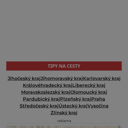
TIPY NA CESTY
Jihočeský kraj
Jihomoravský kraj
Karlovarský kraj
Královéhradecký kraj
Liberecký kraj
Moravskoslezský kraj
Olomoucký kraj
Pardubický kraj
Plzeňský kraj
Praha
Středočeský kraj
Ústecký kraj
Vysočina
Zlínský kraj
reklama