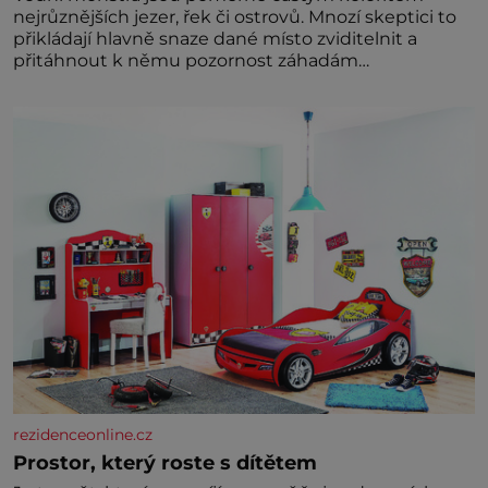
nejrůznějších jezer, řek či ostrovů. Mnozí skeptici to
přikládají hlavně snaze dané místo zviditelnit a
přitáhnout k němu pozornost záhadám
nakloněných turi
rezidenceonline.cz
Prostor, který roste s dítětem