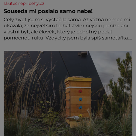
skutecnepribehy.cz
Souseda mi poslalo samo nebe!
Celý život jsem si vystačila sama. Až vážná nemoc mi
ukázala, že největším bohatstvím nejsou peníze ani
vlastní byt, ale člověk, který je ochotný podat
pomocnou ruku. Vždycky jsem byla spíš samotářka.
Nepotřebovala jsem kolem sebe partu kamarádek
ani partnera. Stačily mi knihy, práce a hlavně klid.
Hned po studiích jsem odešla z rodného města,