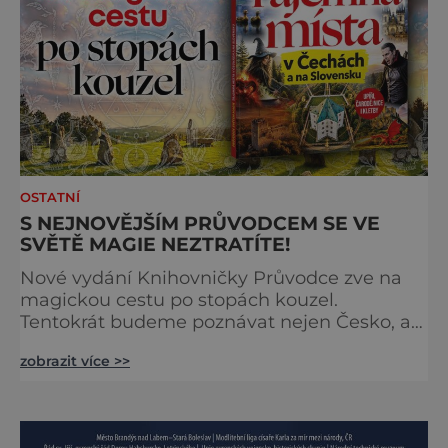
OSTATNÍ
S NEJNOVĚJŠÍM PRŮVODCEM SE VE
SVĚTĚ MAGIE NEZTRATÍTE!
Nové vydání Knihovničky Průvodce zve na
magickou cestu po stopách kouzel.
Tentokrát budeme poznávat nejen Česko, ale
zavítáme i k sousedům na Slovensko. O tom,
zobrazit více >>
že obě země jsou okouzlující, není pochyb,
brzy ale zjistíte, že čáry jsou v nich
zakořeněny hlouběji, než by se na první
pohled mohlo zdát. Která místa jsou tedy