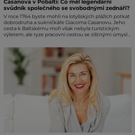
Casanova v Pobaltí: Co měl legendární
svůdník společného se svobodnými zednáři?
V roce 1764 byste mohli na lotyšských plážích potkat
dobrodruha a sukničkáře Giacoma Casanovu. Jeho
cesta k Baltskému moři však nebyla turistickým
výletem, ale ryze pracovní cestou se zištnými úmysly.
Jaký cíl Casanova sledoval, když se například
procházel uličkami lotyšské Rigy? Casanova v Pobaltí
kontaktoval tamní zednářské lóže. Nebyl v této
oblasti žádným nováčkem, protože do zednářské