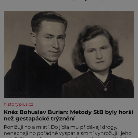
historyplus.cz
Kněz Bohuslav Burian: Metody StB byly horší
než gestapácké trýznění
Ponižují ho a mlátí. Do jídla mu přidávají drogy,
nenechají ho pořádně vyspat a smrtí vyhrožují i jeho