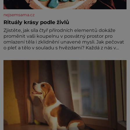
nejsemsama.cz
Rituály krásy podle živlů
Zjistěte, jak síla čtyř přírodních elementů dokáže
proměnit vaši koupelnu v posvátný prostor pro
omlazení těla i zklidnění unavené mysli. Jak pečovat
o pleť a tělo v souladu s hvězdami? Každá z nás v
sobě nese otisk vesmíru, který se projevuje nejen v
naší povaze, ale i v potřebách naší pokožky. Ohnivá
znamení Ženy narozené ve znamení Berana, Lva a
Střelce v sobě nesou žár, odvahu a neutuchající elán.
Vaše