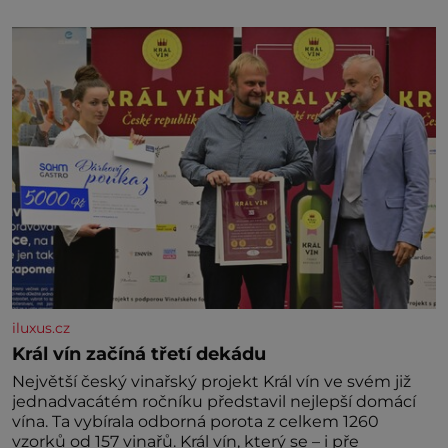
marně v paměti lovíte název knížky, kterou jste
nedávno přečetli. Je to opravdu tak, s věkem jako
kdyby se paměť rozhodla stávkovat. Cvičte
iluxus.cz
Král vín začíná třetí dekádu
Největší český vinařský projekt Král vín ve svém již
jednadvacátém ročníku představil nejlepší domácí
vína. Ta vybírala odborná porota z celkem 1260
vzorků od 157 vinařů. Král vín, který se – i pře