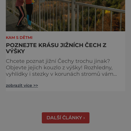
KAM S DĚTMI
POZNEJTE KRÁSU JIŽNÍCH ČECH Z
VÝŠKY
Chcete poznat jižní Čechy trochu jinak?
Objevte jejich kouzlo z výšky! Rozhledny,
vyhlídky i stezky v korunách stromů vám
nabídnou dechberoucí pohledy na řeky, lesy,
zobrazit více >>
města i Alpy v dálce. Ptačí pozorovatelna
Vrbenské rybníky Začněte třeba na Stezce
korunami stromů Lipno, kde se projdete ve
výšce 40 metrů s výhledy na šu
DALŠÍ ČLÁNKY ›