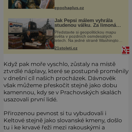
Jeho cesta k Baltskému moři však
nebyla turistickým výletem, ale ryze
epochaplus.cz
pracovní cestou se zištnými úmysly.
Jak Pepsi málem vyhrála
studenou válku. Za limonádu
dostala ponorky i křižník
Představte si geopolitickou mapu
světa v pozdních osmdesátých
letech. Na jedné straně Washington,
na druhé Moskva. Mezi nimi jaderný
21stoleti.cz
arzenál schopný zničit planetu
padesátkrát dokola, železná opona a
Když pak moře vyschlo, zůstaly na místě
ztvrdlé náplavy, které se postupně proměnily
v dnešní cíl našich procházek. Dávnověk
však můžeme přeskočit stejně jako dobu
kamennou, kdy se v Prachovských skalách
usazovali první lidé.
Přirozenou pevnost si tu vybudovali i
Keltové stejně jako slovanské kmeny, došlo
tu i ke krvavé řeži mezi rakouskými a