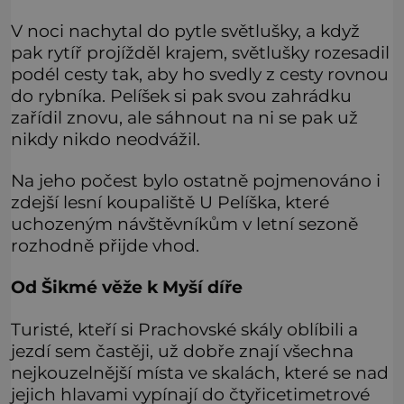
V noci nachytal do pytle světlušky, a když
pak rytíř projížděl krajem, světlušky rozesadil
podél cesty tak, aby ho svedly z cesty rovnou
do rybníka. Pelíšek si pak svou zahrádku
zařídil znovu, ale sáhnout na ni se pak už
nikdy nikdo neodvážil.
Na jeho počest bylo ostatně pojmenováno i
zdejší lesní koupaliště U Pelíška, které
uchozeným návštěvníkům v letní sezoně
rozhodně přijde vhod.
Od Šikmé věže k Myší díře
Turisté, kteří si Prachovské skály oblíbili a
jezdí sem častěji, už dobře znají všechna
nejkouzelnější místa ve skalách, které se nad
jejich hlavami vypínají do čtyřicetimetrové