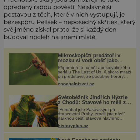
opředeny řadou pověstí. Nejslavnější
postavou z těch, které v nich vystupují, je
bezesporu Pelíšek – neposedný skřítek, který
své jméno získal proto, že si každý den
budoval nocleh na jiném místě.
Mikroskopičtí predátoři v
mozku si vodí oběť jako
loutku
Připomíná to námět apokalyptického
seriálu The Last of Us. A skoro mrazí
při představě, že podobné horory
probíhají v přírodě běžně – s tím
epochalnisvet.cz
rozdílem, že nejde pouze o infekce
parazitickou houbou a že
Světoběžník Jindřich Hýzrle
z Chodů: Stavové ho měli za
zrádce
„Pomáhal jste Pasovským při
drancování Prahy, zradil jste nás!“
nařknou čeští stavové hlavního
zbrojmistra zemské hotovosti.
historyplus.cz
Jindřich se však zastrašit nenechá.
Zachová chladnou hlavu a trestu
unikne.