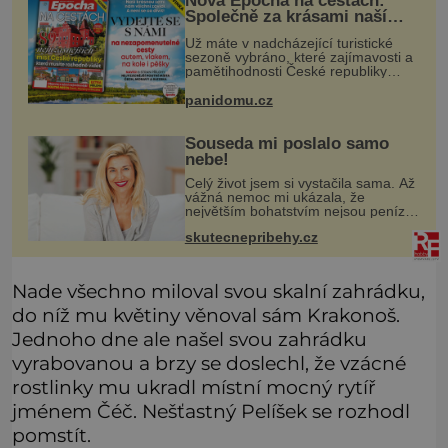
Nová Epocha na cestách:
Společně za krásami naší
vlasti
Už máte v nadcházející turistické
sezoně vybráno, které zajímavosti a
pamětihodnosti České republiky
navštívíte? V prodeji je právě nové
číslo Epochy na cestách, které vám
panidomu.cz
při rozhodování určitě pomůž
Souseda mi poslalo samo
nebe!
Celý život jsem si vystačila sama. Až
vážná nemoc mi ukázala, že
největším bohatstvím nejsou peníze
ani vlastní byt, ale člověk, který je
skutecnepribehy.cz
ochotný podat pomocnou ruku.
Vždycky jsem byla spíš samotářka.
Nade všechno miloval svou skalní zahrádku,
do níž mu květiny věnoval sám Krakonoš.
Jednoho dne ale našel svou zahrádku
vyrabovanou a brzy se doslechl, že vzácné
rostlinky mu ukradl místní mocný rytíř
jménem Čéč. Nešťastný Pelíšek se rozhodl
pomstít.