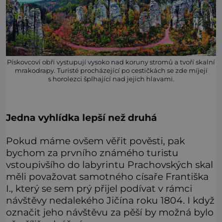
Pískovcoví obři vystupují vysoko nad koruny stromů a tvoří skalní
mrakodrapy. Turisté procházející po cestičkách se zde míjejí
s horolezci šplhající nad jejich hlavami.
Jedna vyhlídka lepší než druhá
Pokud máme ovšem věřit pověsti, pak
bychom za prvního známého turistu
vstoupivšího do labyrintu Prachovských skal
měli považovat samotného císaře Františka
I., který se sem prý přijel podívat v rámci
návštěvy nedalekého Jičína roku 1804. I když
označit jeho návštěvu za pěší by možná bylo