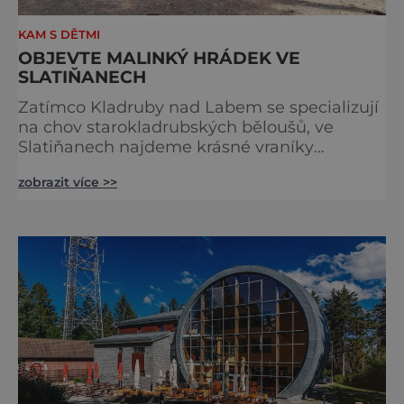
KAM S DĚTMI
OBJEVTE MALINKÝ HRÁDEK VE
SLATIŇANECH
Zatímco Kladruby nad Labem se specializují
na chov starokladrubských běloušů, ve
Slatiňanech najdeme krásné vraníky
stejného plemene. V hipologickém muzeu v
zobrazit více >>
budově zámku se dozvíte více o chovu
těchto koní, jsou tu vystaveny významné
obrazy s koňskými motivy, sedla a postroje,
některé exponáty připomínají využití koní ve
vojenství, dopravě, honech či dostizích.
[caption id="attachment_74515