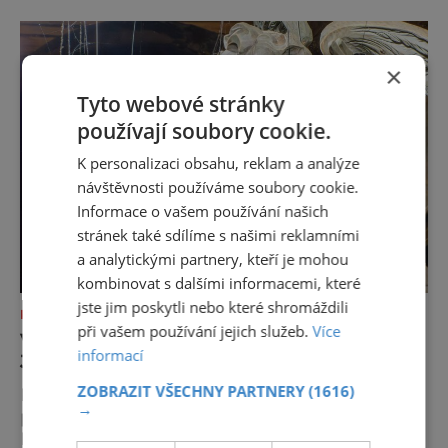
×
Tyto webové stránky
používají soubory cookie.
K personalizaci obsahu, reklam a analýze
návštěvnosti používáme soubory cookie.
Informace o vašem používání našich
stránek také sdílíme s našimi reklamními
a analytickými partnery, kteří je mohou
kombinovat s dalšími informacemi, které
jste jim poskytli nebo které shromáždili
KAM S DĚTMI
při vašem používání jejich služeb.
Více
V KUKSU OŽÍVAJÍ BRAUNOVY SOCHY
informací
JAKO LOUTKY
ZOBRAZIT VŠECHNY PARTNERY
(1616)
Přemýšlíte nad prázdninovým programem
→
pro celou rodinu? Spojte výlet do barokního
Kuksu s nevšedním kulturním zážitkem.