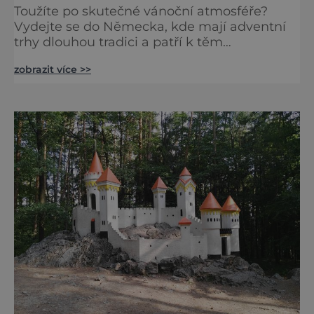
Toužíte po skutečné vánoční atmosféře?
Vydejte se do Německa, kde mají adventní
trhy dlouhou tradici a patří k těm
nejpůvabnějším v Evropě. Ty nejbližší
zobrazit více >>
českým hranicím najdete v Drážďanech –
začínají 26. 11. 2025 a potrvají do 24. 12. 2025.
A stojí za to je zažít na vlastní kůži.
S norimberským Christkindlesmarktem se
drážďanské vánoční trhy každoročně
přetahují o pozici nejnavštěvovanějších t