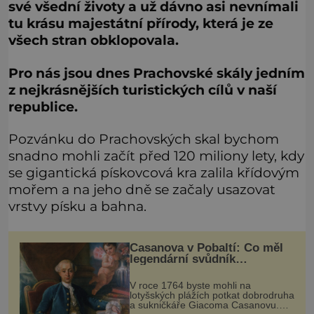
své všední životy a už dávno asi nevnímali
tu krásu majestátní přírody, která je ze
všech stran obklopovala.
Pro nás jsou dnes Prachovské skály jedním
z nejkrásnějších turistických cílů v naší
republice.
Pozvánku do Prachovských skal bychom
snadno mohli začít před 120 miliony lety, kdy
se gigantická pískovcová kra zalila křídovým
mořem a na jeho dně se začaly usazovat
vrstvy písku a bahna.
Casanova v Pobaltí: Co měl
legendární svůdník
společného se svobodnými
zednáři?
V roce 1764 byste mohli na
lotyšských plážích potkat dobrodruha
a sukničkáře Giacoma Casanovu.