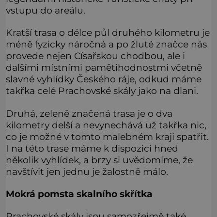
vstupu do areálu.
Kratší trasa o délce půl druhého kilometru je
méně fyzicky náročná a po žluté značce nás
provede nejen Císařskou chodbou, ale i
dalšími místními pamětihodnostmi včetně
slavné vyhlídky Českého ráje, odkud máme
takřka celé Prachovské skály jako na dlani.
Druhá, zeleně značená trasa je o dva
kilometry delší a nevynechává už takřka nic,
co je možné v tomto malebném kraji spatřit.
I na této trase máme k dispozici hned
několik vyhlídek, a brzy si uvědomíme, že
navštívit jen jednu je žalostně málo.
Mokrá pomsta skalního skřítka
Prachovské skály jsou samozřejmě také