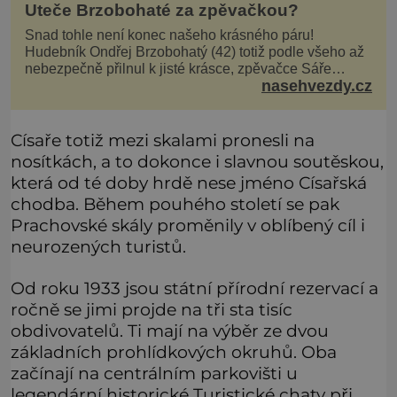
Uteče Brzobohaté za zpěvačkou?
Snad tohle není konec našeho krásného páru!
Hudebník Ondřej Brzobohatý (42) totiž podle všeho až
nebezpečně přilnul k jisté krásce, zpěvačce Sáře
nasehvezdy.cz
Milfajtové (33), která jednou byla hostem v pořadu
Inkognito, kde Ondřej účinkuje. Ondřej Brzobohatý (42).
Hned po natáčení prý za ní přišel s nabídkou, ž
Císaře totiž mezi skalami pronesli na
nosítkách, a to dokonce i slavnou soutěskou,
která od té doby hrdě nese jméno Císařská
chodba. Během pouhého století se pak
Prachovské skály proměnily v oblíbený cíl i
neurozených turistů.
Od roku 1933 jsou státní přírodní rezervací a
ročně se jimi projde na tři sta tisíc
obdivovatelů. Ti mají na výběr ze dvou
základních prohlídkových okruhů. Oba
začínají na centrálním parkovišti u
legendární historické Turistické chaty při