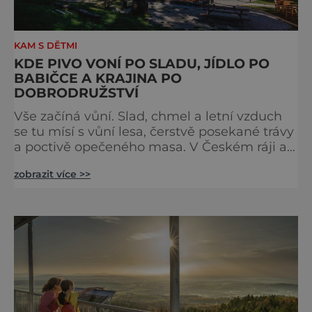
KAM S DĚTMI
KDE PIVO VONÍ PO SLADU, JÍDLO PO
BABIČCE A KRAJINA PO
DOBRODRUŽSTVÍ
Vše začíná vůní. Slad, chmel a letní vzduch
se tu mísí s vůní lesa, čerstvě posekané trávy
a poctivě opečeného masa. V Českém ráji a
na Liberecku se léto nepočítá na dny, ale na
zobrazit více >>
doušky – a ty tady tečou proudem. Není to
jen výlet, je to oslava chutí, tradice a
poctivého řemesla, kterou ocení každý, kdo
ví, že k dokonalému dni patří nejen výhled,
ale i výčep. Měšťanský pivovar Turnov přesně
ví,