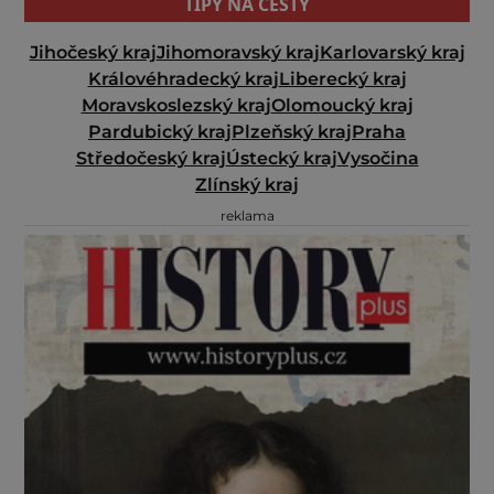
TIPY NA CESTY
Jihočeský kraj
Jihomoravský kraj
Karlovarský kraj
Královéhradecký kraj
Liberecký kraj
Moravskoslezský kraj
Olomoucký kraj
Pardubický kraj
Plzeňský kraj
Praha
Středočeský kraj
Ústecký kraj
Vysočina
Zlínský kraj
reklama