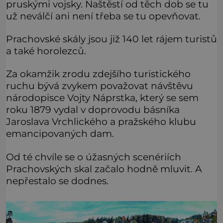
pruskými vojsky. Naštěstí od těch dob se tu
už neválčí ani není třeba se tu opevňovat.
Prachovské skály jsou již 140 let rájem turistů
a také horolezců.
Za okamžik zrodu zdejšího turistického
ruchu bývá zvykem považovat návštěvu
národopisce Vojty Náprstka, který se sem
roku 1879 vydal v doprovodu básníka
Jaroslava Vrchlického a pražského klubu
emancipovaných dam.
Od té chvíle se o úžasných scenériích
Prachovských skal začalo hodně mluvit. A
nepřestalo se dodnes.