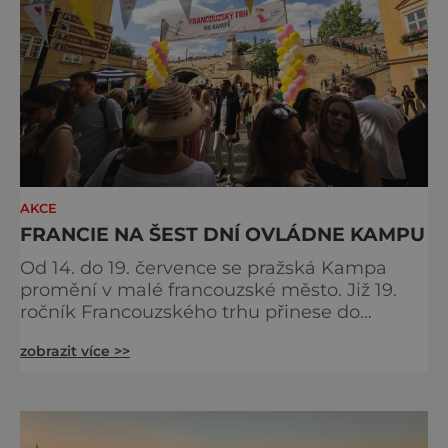
AKCE
FRANCIE NA ŠEST DNÍ OVLÁDNE KAMPU
Od 14. do 19. července se pražská Kampa
promění v malé francouzské město. Již 19.
ročník Francouzského trhu přinese do
samého srdce metropole oslavu
zobrazit více >>
gastronomie, vína, hudby a životního stylu,
který si Francouzi dokázali povýšit na umění.
Pod korunami stromů s výhledem na Vltavu
budou návštěvníci objevovat chutě
jednotlivých regionů Francie, ochutnávat