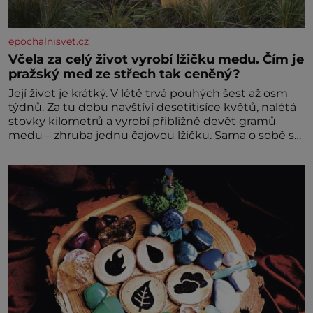
epochalnisvet.cz
Včela za celý život vyrobí lžičku medu. Čím je
pražský med ze střech tak ceněný?
Její život je krátký. V létě trvá pouhých šest až osm
týdnů. Za tu dobu navštíví desetitisíce květů, nalétá
stovky kilometrů a vyrobí přibližně devět gramů
medu – zhruba jednu čajovou lžičku. Sama o sobě se
může zdát bezvýznamná. Teprve když se spojí s
dalšími desítkami tisíc příslušnic svého včelstva,
vznikne jeden z nejdokonalejších organismů