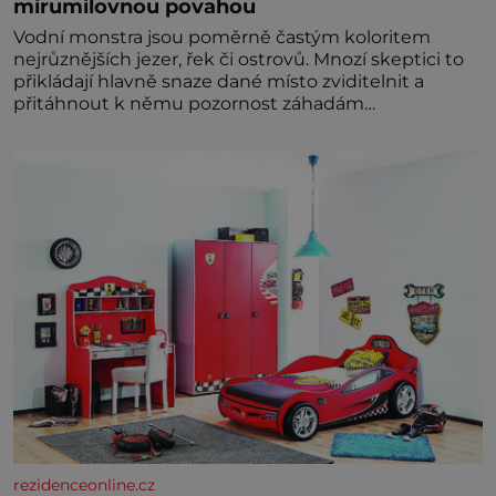
mírumilovnou povahou
Vodní monstra jsou poměrně častým koloritem
nejrůznějších jezer, řek či ostrovů. Mnozí skeptici to
přikládají hlavně snaze dané místo zviditelnit a
přitáhnout k němu pozornost záhadám
nakloněných turi
rezidenceonline.cz