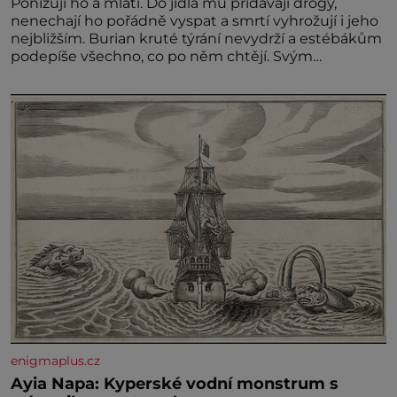
Ponižují ho a mlátí. Do jídla mu přidávají drogy,
nenechají ho pořádně vyspat a smrtí vyhrožují i jeho
nejbližším. Burian kruté týrání nevydrží a estébákům
podepíše všechno, co po něm chtějí. Svým
podpisem jim potvrdí také to, že na něj během
výslechů nikdo nevyvíjel fyzický ani psychický nátlak.
Syn brněnského řezníka chce být knězem a
enigmaplus.cz
Ayia Napa: Kyperské vodní monstrum s