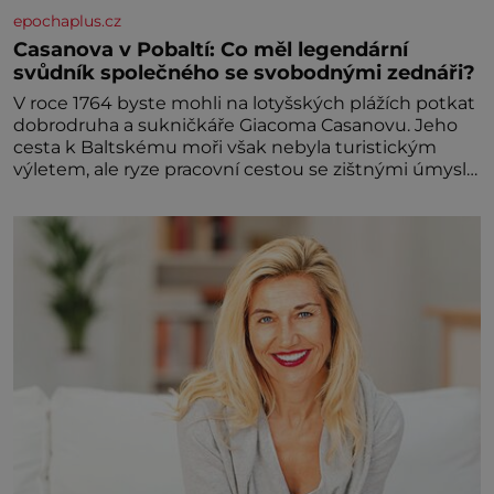
epochaplus.cz
Casanova v Pobaltí: Co měl legendární
svůdník společného se svobodnými zednáři?
V roce 1764 byste mohli na lotyšských plážích potkat
dobrodruha a sukničkáře Giacoma Casanovu. Jeho
cesta k Baltskému moři však nebyla turistickým
výletem, ale ryze pracovní cestou se zištnými úmysly.
Jaký cíl Casanova sledoval, když se například
procházel uličkami lotyšské Rigy? Casanova v Pobaltí
kontaktoval tamní zednářské lóže. Nebyl v této
oblasti žádným nováčkem, protože do zednářské