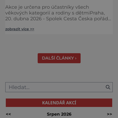
Akce je určena pro účastníky všech
věkových kategorií a rodiny s dětmiPraha,
20. dubna 2026 - Spolek Cesta Česka pořádá
jubilejní desátý ročník Dne Českého Anděla.
zobrazit více >>
Akce se uskuteční v sobotu 23. května 2026
v obci Ctiněves, začíná v 10 hodin
slavnostním zahájením a pokračuje
výstupem na horu Říp a zpět. Na místě bude
následně připraven bohatý doprovodný
DALŠÍ ČLÁNKY ›
program. Akce je určena široké veřejnost
KALENDÁŘ AKCÍ
<<
Srpen 2026
>>