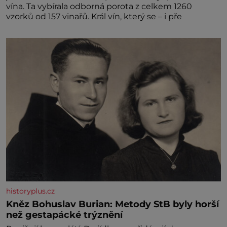
vína. Ta vybírala odborná porota z celkem 1260
vzorků od 157 vinařů. Král vín, který se – i pře
historyplus.cz
Kněz Bohuslav Burian: Metody StB byly horší
než gestapácké trýznění