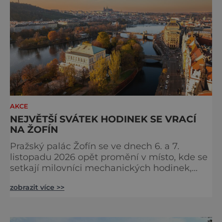
speciality od samotných producentů a užíva
AKCE
NEJVĚTŠÍ SVÁTEK HODINEK SE VRACÍ
NA ŽOFÍN
Pražský palác Žofín se ve dnech 6. a 7.
listopadu 2026 opět promění v místo, kde se
setkají milovníci mechanických hodinek,
sběratelé, hodináři i zástupci
zobrazit více >>
nejvýznamnějších světových značek.
Dvanáctý ročník veletrhu Salon Exceptional
Watches (SEW) naváže na dosud