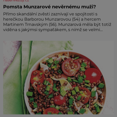
Pomsta Munzarové nevěrnému muži?
Přímo skandální zvěsti zaznívají ve spojitosti s
herečkou Barborou Munzarovou (54) a hercem
Martinem Trnavským (56). Munzarová měla být totiž
viděna s jakýmsi sympaťákem, s nímž se velmi
družně, až d