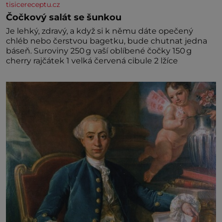
tisicereceptu.cz
Čočkový salát se šunkou
Je lehký, zdravý, a když si k němu dáte opečený
chléb nebo čerstvou bagetku, bude chutnat jedna
báseň. Suroviny 250 g vaší oblíbené čočky 150 g
cherry rajčátek 1 velká červená cibule 2 lžíce