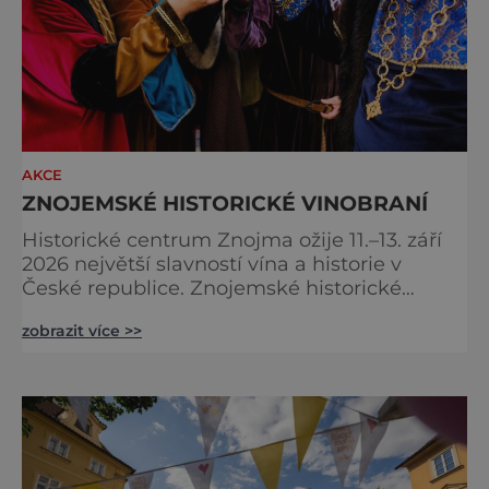
AKCE
ZNOJEMSKÉ HISTORICKÉ VINOBRANÍ
Historické centrum Znojma ožije 11.–13. září
2026 největší slavností vína a historie v
České republice. Znojemské historické
vinobraní nabídne čtrnáct multižánrových
zobrazit více >>
scén, stovky programových bodů, desítky
vinařů, velkolepý historický průvod krále
Jana Lucemburského i koncerty známých
českých interpretů. Na jeden víkend se celé
město promění v živoucí kulisu středověku,
kde se historie prolíná se