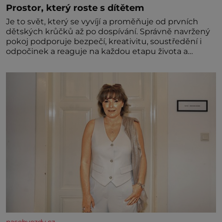
Prostor, který roste s dítětem
Je to svět, který se vyvíjí a proměňuje od prvních
dětských krůčků až po dospívání. Správně navržený
pokoj podporuje bezpečí, kreativitu, soustředění i
odpočinek a reaguje na každou etapu života a
specifické potřeby dítěte. Pro nejmenší je klíčová
jednoduchost, měkkost a bezpečí, proto by pokoj
miminka měl působit především klidně a útulně.
Předškolní věk je
nasehvezdy.cz