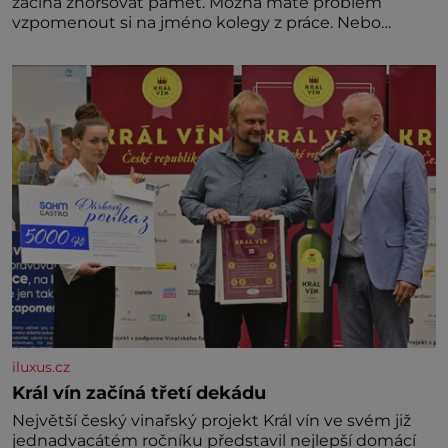
začíná zhoršovat paměť. Možná máte problém
vzpomenout si na jméno kolegy z práce. Nebo
marně v paměti lovíte název knížky, kterou jste
nedávno přečetli. Je to opravdu tak, s věkem jako
kdyby se paměť rozhodla stávkovat. Cvičte
iluxus.cz
Král vín začíná třetí dekádu
Největší český vinařský projekt Král vín ve svém již
jednadvacátém ročníku představil nejlepší domácí