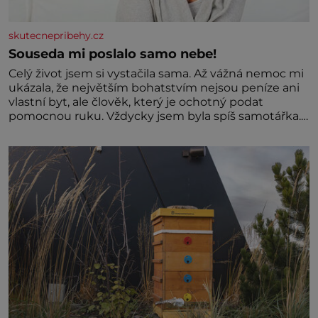
skutecnepribehy.cz
Souseda mi poslalo samo nebe!
Celý život jsem si vystačila sama. Až vážná nemoc mi
ukázala, že největším bohatstvím nejsou peníze ani
vlastní byt, ale člověk, který je ochotný podat
pomocnou ruku. Vždycky jsem byla spíš samotářka.
Nepotřebovala jsem kolem sebe partu kamarádek
ani partnera. Stačily mi knihy, práce a hlavně klid.
Hned po studiích jsem odešla z rodného města,