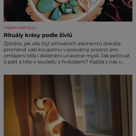
nejsemsama.cz
Rituály krásy podle živlů
Zjistěte, jak síla čtyř přírodních elementů dokáže
proměnit vaši koupelnu v posvátný prostor pro
omlazení těla i zklidnění unavené mysli. Jak pečovat
o pleť a tělo v souladu s hvězdami? Každá z nás v
sobě nese otisk vesmíru, který se projevuje nejen v
naší povaze, ale i v potřebách naší pokožky. Ohnivá
znamení Ženy narozené ve znamení Berana, Lva a
Střelce v sobě nesou žár, odvahu a neutuchající elán.
Vaše