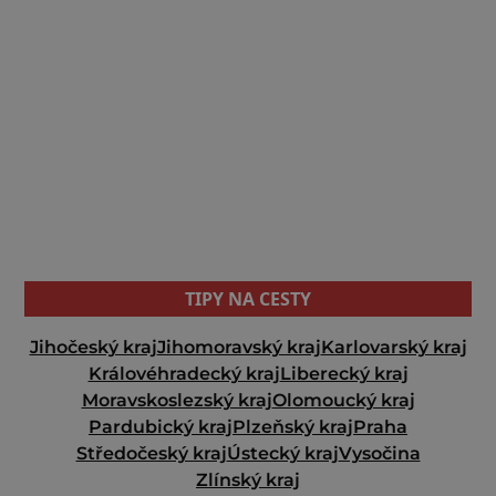
TIPY NA CESTY
Jihočeský kraj
Jihomoravský kraj
Karlovarský kraj
Královéhradecký kraj
Liberecký kraj
Moravskoslezský kraj
Olomoucký kraj
Pardubický kraj
Plzeňský kraj
Praha
Středočeský kraj
Ústecký kraj
Vysočina
Zlínský kraj