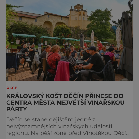
nejúspěšnější kapitolu své historie, když
loňskou výstavu navštívilo více než 4 200
návštěvníků. SEW si během let vybudoval
pověst jed
AKCE
KRÁLOVSKÝ KOŠT DĚČÍN PŘINESE DO
CENTRA MĚSTA NEJVĚTŠÍ VINAŘSKOU
PÁRTY
Děčín se stane dějištěm jedné z
nejvýznamnějších vinařských událostí
regionu. Na pěší zóně před Vinotékou Děčín