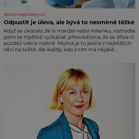
skutecnepribehy.cz
Odpustit je úleva, ale bývá to nesmírně těžké
Když se ukázalo, že si manžel našel milenku, rozhodla
jsem se trpělivě vyčkávat, přesvědčena, že se dříve či
později vrátí k rodině. Možná je to jedna z nejtěžších
věcí na světě. Ale každý, kdo s tím má nějaké
zkušenosti, se zapřísahá, že pokud odpustíte,
znatelně se vám uleví. Když se ke mně doneslo, že si
manžel pořídil milenku,