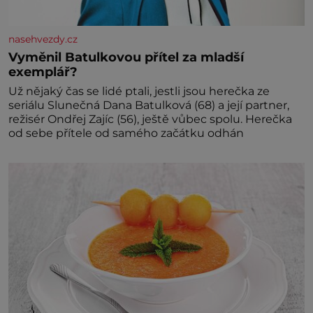
nasehvezdy.cz
Vyměnil Batulkovou přítel za mladší
exemplář?
Už nějaký čas se lidé ptali, jestli jsou herečka ze
seriálu Slunečná Dana Batulková (68) a její partner,
režisér Ondřej Zajíc (56), ještě vůbec spolu. Herečka
od sebe přítele od samého začátku odhán