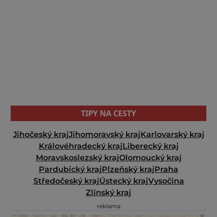
TIPY NA CESTY
Jihočeský kraj
Jihomoravský kraj
Karlovarský kraj
Královéhradecký kraj
Liberecký kraj
Moravskoslezský kraj
Olomoucký kraj
Pardubický kraj
Plzeňský kraj
Praha
Středočeský kraj
Ústecký kraj
Vysočina
Zlínský kraj
reklama