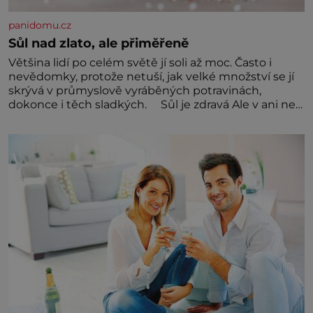
panidomu.cz
Sůl nad zlato, ale přiměřeně
Většina lidí po celém světě jí soli až moc. Často i
nevědomky, protože netuší, jak velké množství se jí
skrývá v průmyslově vyráběných potravinách,
dokonce i těch sladkých. Sůl je zdravá Ale v ani ne
třetinovém množství, než je pro většinu populace
běžné. Její základní složky– sodík a chlór – jsou
zásadní pro správné hospodaření