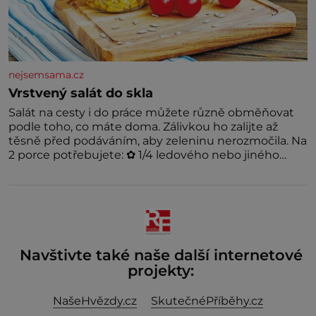
nejsemsama.cz
Vrstvený salát do skla
Salát na cesty i do práce můžete různě obměňovat
podle toho, co máte doma. Zálivkou ho zalijte až
těsně před podáváním, aby zeleninu nerozmočila. Na
2 porce potřebujete: ✿ 1/4 ledového nebo jiného
salátu (římský salát, polníček…) ✿ 1 malá konzerva
kukuřice ✿ ½ okurky ✿ 2 rajčata Zálivka: ✿ 4 lžíce
olivového oleje ✿ 1 lžíci citronové šťávy ✿ ½ stroužku
Navštivte také naše další internetové
projekty:
NašeHvězdy.cz
SkutečnéPříběhy.cz