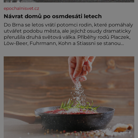
epochalnisvet.cz
Návrat domů po osmdesáti letech
Do Brna se letos vrátí potomci rodin, které pomáhaly
utvářet podobu města, ale jejichž osudy dramaticky
přerušila druhá světová válka. Příběhy rodů Placzek,
Löw-Beer, Fuhrmann, Kohn a Stiassni se stanou
jednou z hlavních dramaturgických linií festivalu
židovské kultury ŠTETL FEST 2026. Některé návraty
nejsou jednoduché. Místa, která si člověk pamatuje z
rodinných vyprávění, už dávno