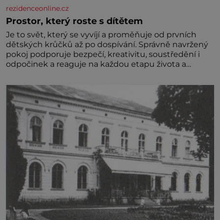
rezidenceonline.cz
Prostor, který roste s dítětem
Je to svět, který se vyvíjí a proměňuje od prvních
dětských krůčků až po dospívání. Správně navržený
pokoj podporuje bezpečí, kreativitu, soustředění i
odpočinek a reaguje na každou etapu života a
specifické potřeby dítěte. Pro nejmenší je klíčová
jednoduchost, měkkost a bezpečí, proto by pokoj
miminka měl působit především klidně a útulně.
Předškolní věk je