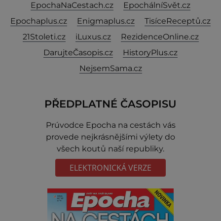
EpochaNaCestach.cz
EpochálníSvět.cz
Epochaplus.cz
Enigmaplus.cz
TisíceReceptů.cz
21Stoleti.cz
iLuxus.cz
RezidenceOnline.cz
DarujteČasopis.cz
HistoryPlus.cz
NejsemSama.cz
PŘEDPLATNÉ ČASOPISU
Prúvodce Epocha na cestách vás
provede nejkrásnějšími výlety do
všech koutů naší republiky.
ELEKTRONICKÁ VERZE