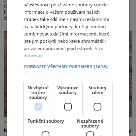
návštěvnosti používáme soubory cookie.
rozšiřují svou dlouholetou codesharovou spolupráci.
Informace o vašem používání našich
Nová reciproční dohoda zpřístupní cestujícím devět
dalších destinací v jižní a střední Africe a u
stránek také sdílíme s našimi reklamními
a analytickými partnery, kteří je mohou
kombinovat s dalšími informacemi, které
jste jim poskytli nebo které shromáždili
při vašem používání jejich služeb.
Více
informací
ZOBRAZIT VŠECHNY PARTNERY
(1616)
→
Nezbytně
Výkonové
Soubory
nutné
soubory
cílení
soubory
Funkční soubory
Nezařazené
21stoleti.cz
soubory
Nejodvážnější zvíře podle Guinnessovy knihy