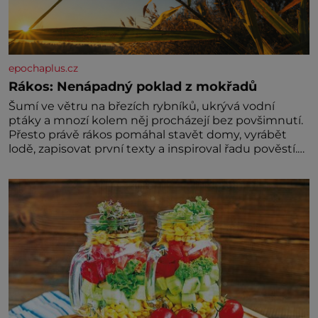
epochaplus.cz
Rákos: Nenápadný poklad z mokřadů
Šumí ve větru na březích rybníků, ukrývá vodní
ptáky a mnozí kolem něj procházejí bez povšimnutí.
Přesto právě rákos pomáhal stavět domy, vyrábět
lodě, zapisovat první texty a inspiroval řadu pověstí.
Tato skromná, ale užitečná rostlina provází člověka
už tisíce let. Většina lidí vnímá rákos jen jako
obyčejnou kulisu letního koupání. Stačí se však
podívat