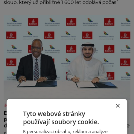
sloup, který už přibližně 1 600 let odolává počasí
×
iluxus.cz
Tyto webové stránky
Emirates a South African Airways rozšiřují
partnerství. Cestujícím nově zpřístupní
používají soubory cookie.
dalších devět destinací v jižní a střední Africe
K personalizaci obsahu, reklam a analýze
Společnosti Emirates a South African Airways (SAA)