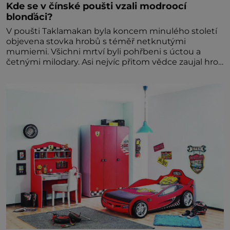
Kde se v čínské poušti vzali modroocí
blonďáci?
V poušti Taklamakan byla koncem minulého století
objevena stovka hrobů s téměř netknutými
mumiemi. Všichni mrtví byli pohřbeni s úctou a
četnými milodary. Asi nejvíc přitom vědce zaujal hrob
tříměsíčního chlapečka s modrou filcovou čapkou, z
níž se draly blonďaté vlásky. Fakt, že jsou těla
dávných lidí nesmírně dobře zachovalá, přičítají
odborníci zdejším klimatickým podmínkám. Sucho,
prosolené písky a extrémně