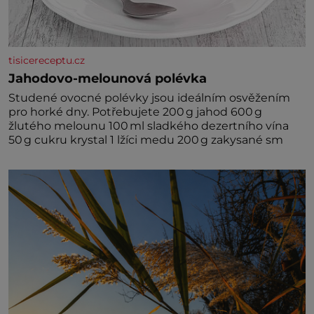
tisicereceptu.cz
Jahodovo-melounová polévka
Studené ovocné polévky jsou ideálním osvěžením
pro horké dny. Potřebujete 200 g jahod 600 g
žlutého melounu 100 ml sladkého dezertního vína
50 g cukru krystal 1 lžíci medu 200 g zakysané sm