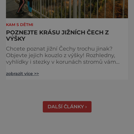
KAM S DĚTMI
POZNEJTE KRÁSU JIŽNÍCH ČECH Z
VÝŠKY
Chcete poznat jižní Čechy trochu jinak?
Objevte jejich kouzlo z výšky! Rozhledny,
vyhlídky i stezky v korunách stromů vám
nabídnou dechberoucí pohledy na řeky, lesy,
zobrazit více >>
města i Alpy v dálce. Ptačí pozorovatelna
Vrbenské rybníky Začněte třeba na Stezce
korunami stromů Lipno, kde se projdete ve
výšce 40 metrů s výhledy na šu
DALŠÍ ČLÁNKY ›