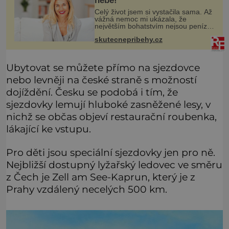
nebe!
Celý život jsem si vystačila sama. Až
vážná nemoc mi ukázala, že
největším bohatstvím nejsou peníze
ani vlastní byt, ale člověk, který je
skutecnepribehy.cz
ochotný podat pomocnou ruku.
Vždycky jsem byla spíš samotářka.
Ubytovat se můžete přímo na sjezdovce
nebo levněji na české straně s možností
dojíždění. Česku se podobá i tím, že
sjezdovky lemují hluboké zasněžené lesy, v
nichž se občas objeví restaurační roubenka,
lákající ke vstupu.
Pro děti jsou speciální sjezdovky jen pro ně.
Nejbližší dostupný lyžařský ledovec ve směru
z Čech je Zell am See-Kaprun, který je z
Prahy vzdálený necelých 500 km.