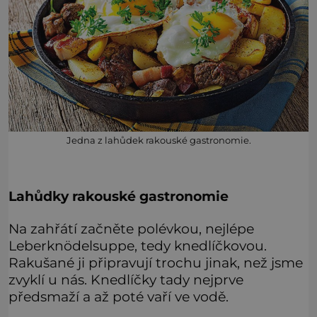
Jedna z lahůdek rakouské gastronomie.
Lahůdky rakouské gastronomie
Na zahřátí začněte polévkou, nejlépe
Leberknödelsuppe, tedy knedlíčkovou.
Rakušané ji připravují trochu jinak, než jsme
zvyklí u nás. Knedlíčky tady nejprve
předsmaží a až poté vaří ve vodě.