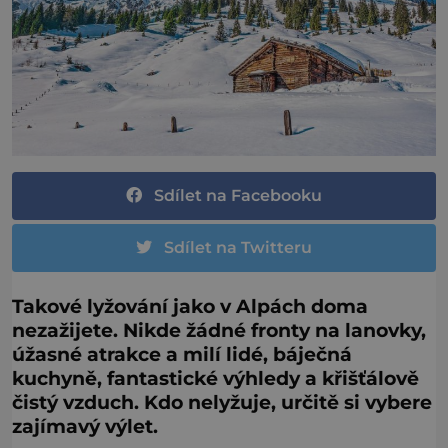
Sdílet na Facebooku
Sdílet na Twitteru
Takové lyžování jako v Alpách doma
nezažijete. Nikde žádné fronty na lanovky,
úžasné atrakce a milí lidé, báječná
kuchyně, fantastické výhledy a křišťálově
čistý vzduch. Kdo nelyžuje, určitě si vybere
zajímavý výlet.