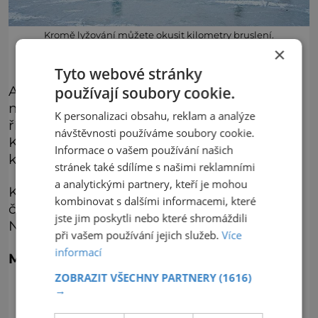
Kromě lyžování můžete okusit kilometry bruslení.
×
Tyto webové stránky
Alespoň jednou za svůj pobyt si zkrátka
používají soubory cookie.
musíte dát pravý Wienerschnitzel, vídeňský
K personalizaci obsahu, reklam a analýze
řízek. Jako sladkou tečku můžete zvolit
návštěvnosti používáme soubory cookie.
Kaiserschmarrn, neboli císařský trhanec,
Informace o vašem používání našich
který se originálně podává se švestkami.
stránek také sdílíme s našimi reklamními
a analytickými partnery, kteří je mohou
K vídešké kávě si dejte Mozartovy koule,
kombinovat s dalšími informacemi, které
čokoládové kuličky s marcipánem.
jste jim poskytli nebo které shromáždili
Nodolatelné.
při vašem používání jejich služeb.
Více
informací
Milan Vacek
ZOBRAZIT VŠECHNY PARTNERY
(1616)
→