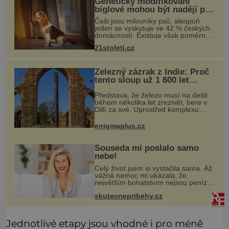
Geneticky modifikovaní
bíglové mohou být nadějí pro
alergiky
Češi jsou milovníky psů, alespoň
jeden se vyskytuje ve 42 % českých
domácností. Existuje však poměrně
velká skupina lidí, kteří by si psa rádi
21stoleti.cz
pořídili, ale nemohou, protože jsou
alergičtí. Jejich imu
Železný zázrak z Indie: Proč
tento sloup už 1 600 let
nezná rez?
Představa, že železo musí na dešti
během několika let zrezivět, bere v
Dillí za své. Uprostřed komplexu
Qutb stojí více než sedm metrů
vysoký železný sloup, který už
enigmaplus.cz
přibližně 1 600 let odolává počasí
Souseda mi poslalo samo
nebe!
Celý život jsem si vystačila sama. Až
vážná nemoc mi ukázala, že
největším bohatstvím nejsou peníze
ani vlastní byt, ale člověk, který je
skutecnepribehy.cz
ochotný podat pomocnou ruku.
Vždycky jsem byla spíš samotářka.
Jednotlivé etapy jsou vhodné i pro méně