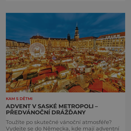
Braunova socha loutkou. Jde o unikátní
cyklus soch-loutek inspirovaných sochami
Matyáše Bernarda Brauna nejen z Kuksu.
Výstava Braunova socha loutkou představuje
padesát autorských loutek řezbáře a scénog
KAM S DĚTMI
ADVENT V SASKÉ METROPOLI –
PŘEDVÁNOČNÍ DRÁŽĎANY
Toužíte po skutečné vánoční atmosféře?
Vydejte se do Německa, kde mají adventní