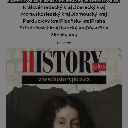
Jihočeský kraj
Jihomoravský kraj
Karlovarský kraj
Královéhradecký kraj
Liberecký kraj
Moravskoslezský kraj
Olomoucký kraj
Pardubický kraj
Plzeňský kraj
Praha
Středočeský kraj
Ústecký kraj
Vysočina
Zlínský kraj
reklama