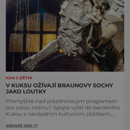
KAM S DĚTMI
V KUKSU OŽÍVAJÍ BRAUNOVY SOCHY
JAKO LOUTKY
Přemýšlíte nad prázdninovým programem
pro celou rodinu? Spojte výlet do barokního
Kuksu s nevšedním kulturním zážitkem.
Galerie loutek Kuks v historickém
zobrazit více >>
Comoedien-Hausu zve na stálou expozici