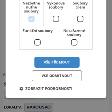
Nezbytně
Výkonové
Soubory
nutné
soubory
cílení
soubory
Funkční soubory
Nezařazené
soubory
VŠE PŘIJMOUT
Foto: Shutterstock
VŠE ODMÍTNOUT
HORY
LYŽE
LYŽOVÁNÍ
ŠTÍTKY:
ZOBRAZIT PODROBNOSTI
SJEZDOVKA
RAKOUSKO
LOKALITA: