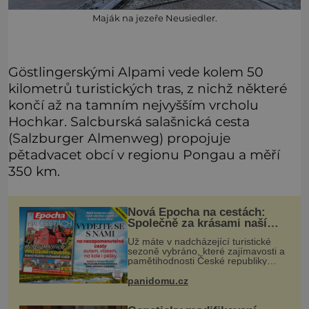
Maják na jezeře Neusiedler.
Göstlingerskými Alpami vede kolem 50
kilometrů turistických tras, z nichž některé
končí až na tamním nejvyšším vrcholu
Hochkar. Salcburská salašnická cesta
(Salzburger Almenweg) propojuje
pětadvacet obcí v regionu Pongau a měří
350 km.
Nová Epocha na cestách:
Společně za krásami naší
vlasti
Už máte v nadcházející turistické
sezoně vybráno, které zajímavosti a
pamětihodnosti České republiky
navštívíte? V prodeji je právě nové
číslo Epochy na cestách, které vám
panidomu.cz
při rozhodování určitě pomůž