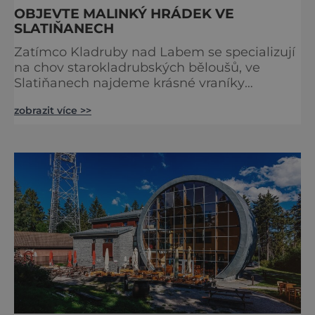
OBJEVTE MALINKÝ HRÁDEK VE
SLATIŇANECH
Zatímco Kladruby nad Labem se specializují
na chov starokladrubských běloušů, ve
Slatiňanech najdeme krásné vraníky
stejného plemene. V hipologickém muzeu v
zobrazit více >>
budově zámku se dozvíte více o chovu
těchto koní, jsou tu vystaveny významné
obrazy s koňskými motivy, sedla a postroje,
některé exponáty připomínají využití koní ve
vojenství, dopravě, honech či dostizích.
[caption id="attachment_74515