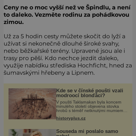
Ceny ne o moc vyšší než ve Špindlu, a není
to daleko. Vezměte rodinu za pohádkovou
zimou.
Už za 5 hodin cesty můžete skočit do lyží a
užívat si nekonečně dlouhé široké svahy,
nebo běžkařské terény. Upravené jsou ale i
trasy pro pěší. Kdo nechce jezdit daleko,
využije nabídku střediska Hochficht, hned za
šumavskými hřebeny a Lipnem.
Kde se v čínské poušti vzali
modroocí blonďáci?
V poušti Taklamakan byla koncem
minulého století objevena stovka
hrobů s téměř netknutými mumiemi.
Všichni mrtví byli pohřbeni s úctou a
historyplus.cz
četnými milodary. Asi nejvíc přitom
vědce zaujal hrob tříměsíčn
Souseda mi poslalo samo