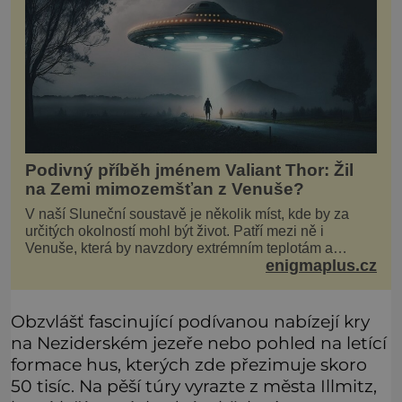
Podivný příběh jménem Valiant Thor: Žil
na Zemi mimozemšťan z Venuše?
V naší Sluneční soustavě je několik míst, kde by za
určitých okolností mohl být život. Patří mezi ně i
Venuše, která by navzdory extrémním teplotám a
enigmaplus.cz
smrtícímu složení atmosféry teoreticky mohla ukrývat
životní formy. Potvrzovat to má i podivný příběh muže
jménem Valiant Thor. Opravdu šlo o mimozem
Obzvlášť fascinující podívanou nabízejí kry
na Neziderském jezeře nebo pohled na letící
formace hus, kterých zde přezimuje skoro
50 tisíc. Na pěší túry vyrazte z města Illmitz,