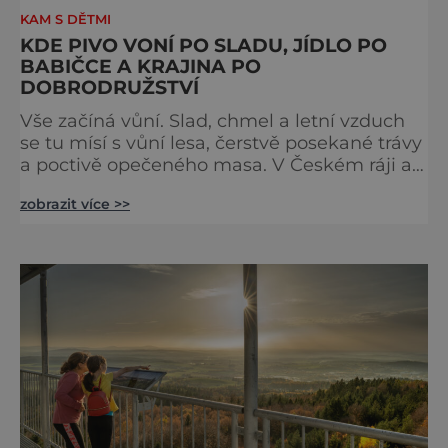
KAM S DĚTMI
KDE PIVO VONÍ PO SLADU, JÍDLO PO
BABIČCE A KRAJINA PO
DOBRODRUŽSTVÍ
Vše začíná vůní. Slad, chmel a letní vzduch
se tu mísí s vůní lesa, čerstvě posekané trávy
a poctivě opečeného masa. V Českém ráji a
na Liberecku se léto nepočítá na dny, ale na
zobrazit více >>
doušky – a ty tady tečou proudem. Není to
jen výlet, je to oslava chutí, tradice a
poctivého řemesla, kterou ocení každý, kdo
ví, že k dokonalému dni patří nejen výhled,
ale i výčep. Měšťanský pivovar Turnov přesně
ví,