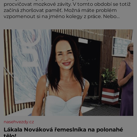
procvičovat mozkové závity. V tomto období se totiž
začíná zhoršovat paměť. Možná máte problém
vzpomenout si na jméno kolegy z práce. Nebo
marně v paměti lovíte název knížky, kterou jste
nedávno přečetli. Je to opravdu tak, s věkem jako
kdyby se paměť rozhodla stávkovat. Cvičte
nasehvezdy.cz
Lákala Nováková řemeslníka na polonahé
tělo!