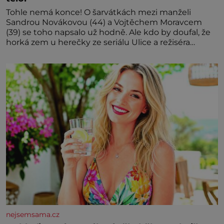
Tohle nemá konce! O šarvátkách mezi manželi
Sandrou Novákovou (44) a Vojtěchem Moravcem
(39) se toho napsalo už hodně. Ale kdo by doufal, že
horká zem u herečky ze seriálu Ulice a režiséra
vychladne,
nejsemsama.cz