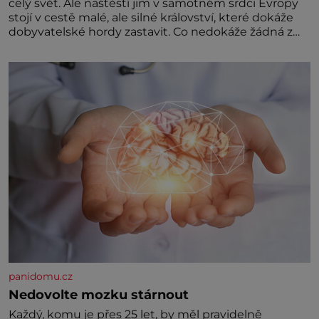
celý svět. Ale naštěstí jim v samotném srdci Evropy
stojí v cestě malé, ale silné království, které dokáže
dobyvatelské hordy zastavit. Co nedokáže žádná z
asijských říší, co nedokážou Němci – to dokáže český
král. Nebo že by ne? Mongolové od roku 1223
postupují podél Kaspického a Azovského moře,
panidomu.cz
Nedovolte mozku stárnout
Každý, komu je přes 25 let, by měl pravidelně