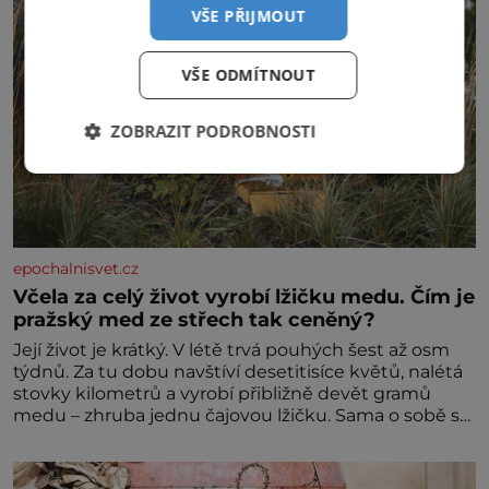
VŠE PŘIJMOUT
VŠE ODMÍTNOUT
ZOBRAZIT PODROBNOSTI
epochalnisvet.cz
Včela za celý život vyrobí lžičku medu. Čím je
pražský med ze střech tak ceněný?
Její život je krátký. V létě trvá pouhých šest až osm
týdnů. Za tu dobu navštíví desetitisíce květů, nalétá
stovky kilometrů a vyrobí přibližně devět gramů
medu – zhruba jednu čajovou lžičku. Sama o sobě se
může zdát bezvýznamná. Teprve když se spojí s
dalšími desítkami tisíc příslušnic svého včelstva,
vznikne jeden z nejdokonalejších organismů