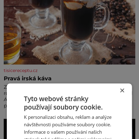
tisicereceptu.cz
Pravá irská káva
Za jejího tvůrce je považován Joe Sharidan, když v
×
roce 1943 u letiště irského města Foynes obsluhoval
Tyto webové stránky
Američany, kteří kvůli špatnému počasí nemohli
používají soubory cookie.
pokračovat v cestě. Povzbudil je tehdy kávou,
K personalizaci obsahu, reklam a analýze
návštěvnosti používáme soubory cookie.
Informace o vašem používání našich