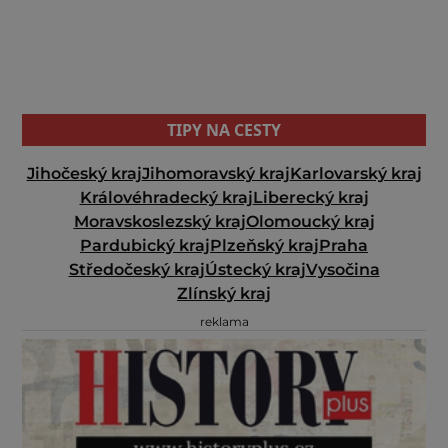
TIPY NA CESTY
Jihočeský kraj
Jihomoravský kraj
Karlovarský kraj
Královéhradecký kraj
Liberecký kraj
Moravskoslezský kraj
Olomoucký kraj
Pardubický kraj
Plzeňský kraj
Praha
Středočeský kraj
Ústecký kraj
Vysočina
Zlínský kraj
reklama