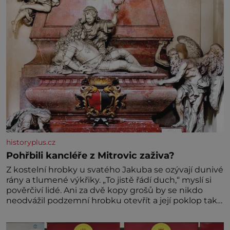
historyplus.cz
Pohřbili kancléře z Mitrovic zaživa?
Z kostelní hrobky u svatého Jakuba se ozývají dunivé
rány a tlumené výkřiky. „To jistě řádí duch,“ myslí si
pověrčiví lidé. Ani za dvě kopy grošů by se nikdo
neodvážil podzemní hrobku otevřít a její poklop tak
raději jen skrápí svěcenou vodou. Za několik dní
divné burácení skutečně ustane. Když o mnoho let