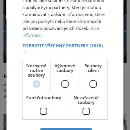
stránek také sdílíme s našimi reklamními
a analytickými partnery, kteří je mohou
kombinovat s dalšími informacemi, které
jste jim poskytli nebo které shromáždili
při vašem používání jejich služeb.
Více
informací
ZOBRAZIT VŠECHNY PARTNERY
(1616)
→
Nezbytně
Výkonové
Soubory
skutecnepribehy.cz
nutné
soubory
cílení
soubory
Hlas mě varuje před nebezpečím
S manželem máme dvě děti a dokonce jsme už
prarodiči. Mohla bych žít normálně, nebýt jedné
zásadní změny, která mi nabourala mysl. Živím se
Funkční soubory
Nezařazené
jako mzdová účetní a konec měsíce je pro mě vždy
soubory
velice psychicky náročným obdobím. Od té chvíle, co
máme vnoučata, mi dcera čím dál častěji volá o
pomoc, co se hlídání týče. Dalo by se