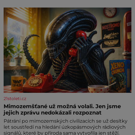
21stoleti.cz
Mimozemšťané už možná volali. Jen jsme
jejich zprávu nedokázali rozpoznat
Pátrání po mimozemských civilizacích se už desítky
let soustředí na hledání úzkopásmových rádiových
signálů, které by příroda sama vytvořila jen stěží.