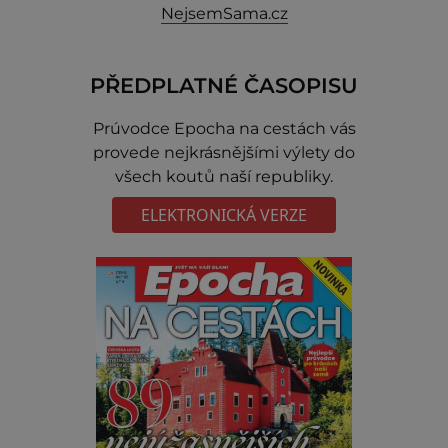
NejsemSama.cz
PŘEDPLATNÉ ČASOPISU
Prúvodce Epocha na cestách vás
provede nejkrásnějšími výlety do
všech koutů naší republiky.
ELEKTRONICKÁ VERZE