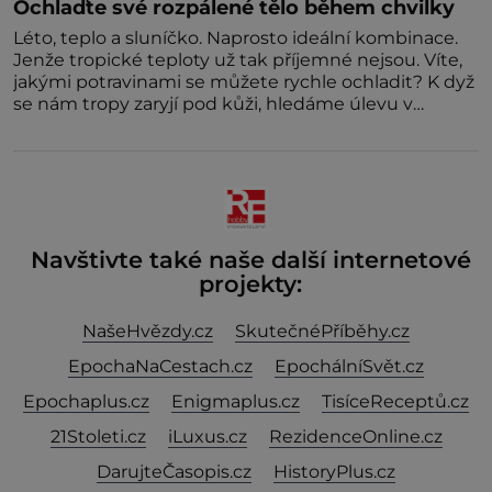
Ochlaďte své rozpálené tělo během chvilky
Léto, teplo a sluníčko. Naprosto ideální kombinace.
Jenže tropické teploty už tak příjemné nejsou. Víte,
jakými potravinami se můžete rychle ochladit? K dyž
se nám tropy zaryjí pod kůži, hledáme úlevu v
bazénu nebo pomocí klimatizace. Jenže ne vždycky
můžeme být v jejich blízkosti. Nemusíte však zoufat.
Pokud budete mít promyšlený jídelníček, žadné
pařáky si na vás
Navštivte také naše další internetové
projekty:
NašeHvězdy.cz
SkutečnéPříběhy.cz
EpochaNaCestach.cz
EpochálníSvět.cz
Epochaplus.cz
Enigmaplus.cz
TisíceReceptů.cz
21Stoleti.cz
iLuxus.cz
RezidenceOnline.cz
DarujteČasopis.cz
HistoryPlus.cz