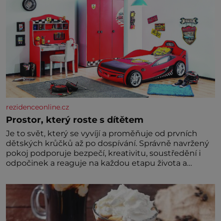
rezidenceonline.cz
Prostor, který roste s dítětem
Je to svět, který se vyvíjí a proměňuje od prvních
dětských krůčků až po dospívání. Správně navržený
pokoj podporuje bezpečí, kreativitu, soustředění i
odpočinek a reaguje na každou etapu života a
specifické potřeby dítěte. Pro nejmenší je klíčová
jednoduchost, měkkost a bezpečí, proto by pokoj
miminka měl působit především klidně a útulně.
Předškolní věk je