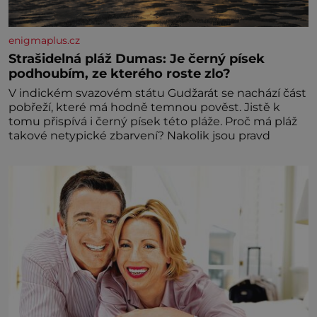
enigmaplus.cz
Strašidelná pláž Dumas: Je černý písek
podhoubím, ze kterého roste zlo?
V indickém svazovém státu Gudžarát se nachází část
pobřeží, které má hodně temnou pověst. Jistě k
tomu přispívá i černý písek této pláže. Proč má pláž
takové netypické zbarvení? Nakolik jsou pravd