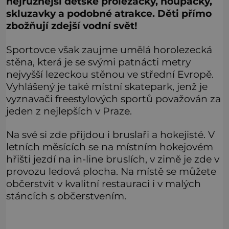
nejrůznější dětské prolézačky, houpačky,
skluzavky a podobné atrakce. Děti přímo
zbožňují zdejší vodní svět!
Sportovce však zaujme umělá horolezecká
stěna, která je se svými patnácti metry
nejvyšší lezeckou stěnou ve střední Evropě.
Vyhlášený je také místní skatepark, jenž je
vyznavači freestylových sportů považován za
jeden z nejlepších v Praze.
Na své si zde přijdou i bruslaři a hokejisté. V
letních měsících se na místním hokejovém
hřišti jezdí na in-line bruslích, v zimě je zde v
provozu ledová plocha. Na místě se můžete
občerstvit v kvalitní restauraci i v malých
stáncích s občerstvením.