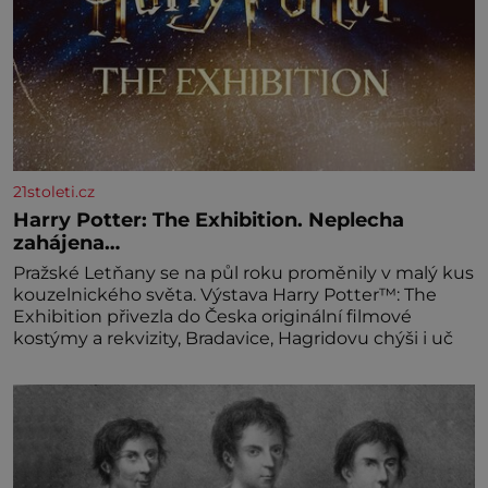
21stoleti.cz
Harry Potter: The Exhibition. Neplecha
zahájena…
Pražské Letňany se na půl roku proměnily v malý kus
kouzelnického světa. Výstava Harry Potter™: The
Exhibition přivezla do Česka originální filmové
kostýmy a rekvizity, Bradavice, Hagridovu chýši i uč