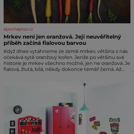
epochaplus.cz
Mrkev není jen oranžová. Její neuvěřitelný
příběh začíná fialovou barvou
Když dnes vytáhneme ze země mrkev, většina z nás
očekává sytě oranžový kořen. Jenže po většinu své
historie je mrkev všechno možné, jen ne oranžová. Je
fialová, žlutá, bílá, někdy dokonce téměř černá. Až
díky stovkám let pečlivého šlechtění se z ní stává
zelenina, bez které si českou zahradu ani
nedokážeme představit. Její příběh je