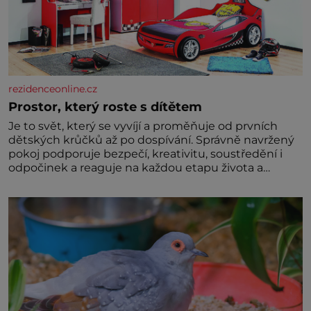
rezidenceonline.cz
Prostor, který roste s dítětem
Je to svět, který se vyvíjí a proměňuje od prvních
dětských krůčků až po dospívání. Správně navržený
pokoj podporuje bezpečí, kreativitu, soustředění i
odpočinek a reaguje na každou etapu života a
specifické potřeby dítěte. Pro nejmenší je klíčová
jednoduchost, měkkost a bezpečí, proto by pokoj
miminka měl působit především klidně a útulně.
Předškolní věk je