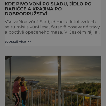
KDE PIVO VONÍ PO SLADU, JÍDLO PO
BABIČCE A KRAJINA PO
DOBRODRUŽSTVÍ
Vše začíná vůní. Slad, chmel a letní vzduch
se tu mísí s vůní lesa, čerstvě posekané trávy
a poctivě opečeného masa. V Českém ráji a
na Liberecku se léto nepočítá na dny, ale na
zobrazit více >>
doušky – a ty tady tečou proudem. Není to
jen výlet, je to oslava chutí, tradice a
poctivého řemesla, kterou ocení každý, kdo
ví, že k dokonalému dni patří nejen výhled,
ale i výčep. Měšťanský pivovar Turnov přesně
ví,