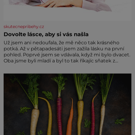
skutecnepribehy.cz
Dovolte lásce, aby si vás našla
Už jsem ani nedoufala, že mě něco tak krásného
potká. Až v pětapadesáti jsem zažila lásku na první
pohled. Poprvé jsem se vdávala, když mi bylo dvacet.
Oba jsme byli mladí a byl to tak říkajíc sňatek z
rozumu. Rodiče nás dali dohromady, Toník byl dobře
zaopatřený mladý muž. Manželství nám oběma moc
nesvědčilo, brzy jsme zjistili, že