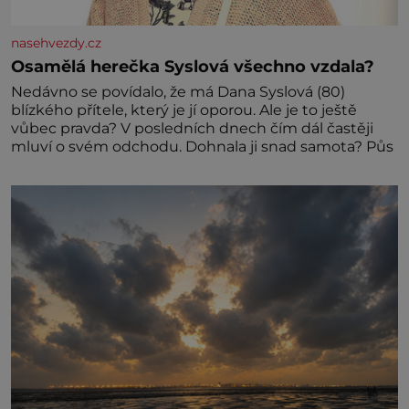
nasehvezdy.cz
Osamělá herečka Syslová všechno vzdala?
Nedávno se povídalo, že má Dana Syslová (80)
blízkého přítele, který je jí oporou. Ale je to ještě
vůbec pravda? V posledních dnech čím dál častěji
mluví o svém odchodu. Dohnala ji snad samota? Půs