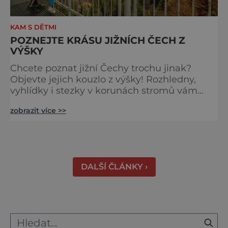
KAM S DĚTMI
POZNEJTE KRÁSU JIŽNÍCH ČECH Z
VÝŠKY
Chcete poznat jižní Čechy trochu jinak?
Objevte jejich kouzlo z výšky! Rozhledny,
vyhlídky i stezky v korunách stromů vám
nabídnou dechberoucí pohledy na řeky, lesy,
zobrazit více >>
města i Alpy v dálce. Ptačí pozorovatelna
Vrbenské rybníky Začněte třeba na Stezce
korunami stromů Lipno, kde se projdete ve
výšce 40 metrů s výhledy na šu
DALŠÍ ČLÁNKY ›