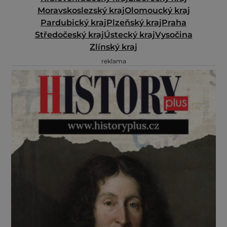
Moravskoslezský kraj
Olomoucký kraj
Pardubický kraj
Plzeňský kraj
Praha
Středočeský kraj
Ústecký kraj
Vysočina
Zlínský kraj
reklama