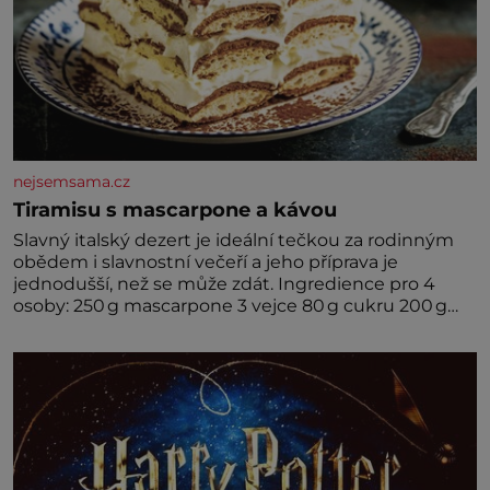
nejsemsama.cz
Tiramisu s mascarpone a kávou
Slavný italský dezert je ideální tečkou za rodinným
obědem i slavnostní večeří a jeho příprava je
jednodušší, než se může zdát. Ingredience pro 4
osoby: 250 g mascarpone 3 vejce 80 g cukru 200 g
cukrářských piškotů 250 ml silné kávy 2 lžíce
amaretta kakao na posypání Postup: Oddělte
žloutky od bílků. Žloutky vyšlehejte s cukrem do
světlé pěny a postupně do nich vmíchejte
mascarpone, aby vznikl hladký