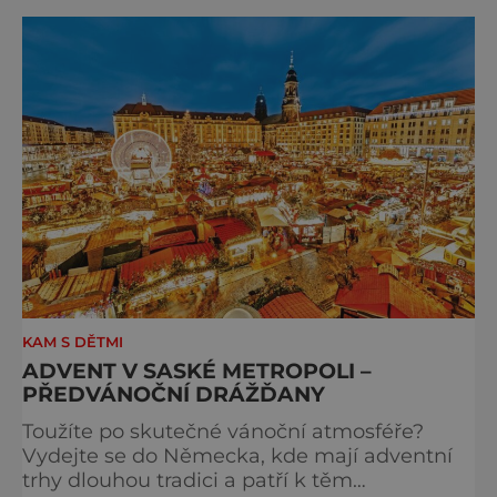
cyklus soch-loutek inspirovaných sochami
Matyáše Bernarda Brauna nejen z Kuksu.
Výstava Braunova socha loutkou představuje
padesát autorských loutek řezbáře a scénog
KAM S DĚTMI
ADVENT V SASKÉ METROPOLI –
PŘEDVÁNOČNÍ DRÁŽĎANY
Toužíte po skutečné vánoční atmosféře?
Vydejte se do Německa, kde mají adventní
trhy dlouhou tradici a patří k těm