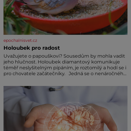
epochalnisvet.cz
Holoubek pro radost
Uvažujete o papouškovi? Sousedům by mohla vadit
jeho hlučnost. Holoubek diamantový komunikuje
téměř neslyšitelným pípáním, je roztomilý a hodí se i
pro chovatele začátečníky. Jedná se o nenáročného
klidného ptáčka, který většinu dne jen posedává.
Hodně času tráví na zemi, kde sbírá zbytky semínek
Jeho domovinou je prakticky celá Austrálie s
výjimkou pobřežní oblasti.