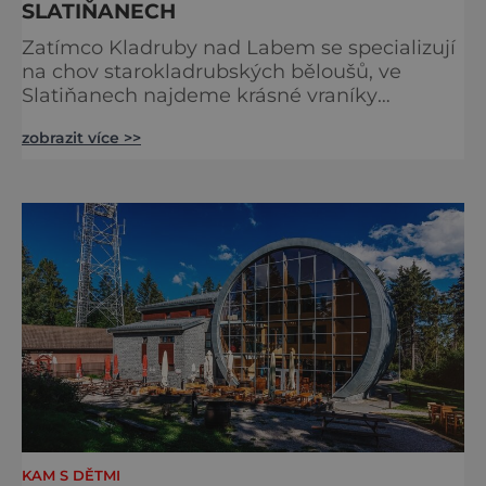
SLATIŇANECH
Zatímco Kladruby nad Labem se specializují
na chov starokladrubských běloušů, ve
Slatiňanech najdeme krásné vraníky
stejného plemene. V hipologickém muzeu v
zobrazit více >>
budově zámku se dozvíte více o chovu
těchto koní, jsou tu vystaveny významné
obrazy s koňskými motivy, sedla a postroje,
některé exponáty připomínají využití koní ve
vojenství, dopravě, honech či dostizích.
[caption id="attachment_74515
KAM S DĚTMI