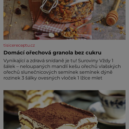
tisicereceptu.cz
Domácí ořechová granola bez cukru
Vynikající a zdravá snídaně je tu! Suroviny Vždy 1
šálek – neloupaných mandlí kešu ořechů vlašských
ořechů slunečnicových semínek semínek dýně
rozinek 3 šálky ovesných vloček 1 lžíce mlet