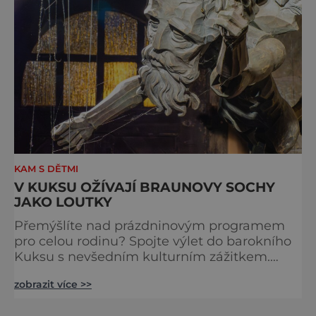
KAM S DĚTMI
V KUKSU OŽÍVAJÍ BRAUNOVY SOCHY
JAKO LOUTKY
Přemýšlíte nad prázdninovým programem
pro celou rodinu? Spojte výlet do barokního
Kuksu s nevšedním kulturním zážitkem.
Galerie loutek Kuks v historickém
zobrazit více >>
Comoedien-Hausu zve na stálou expozici
Braunova socha loutkou. Jde o unikátní