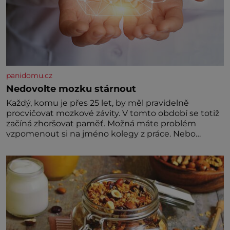
panidomu.cz
Nedovolte mozku stárnout
Každý, komu je přes 25 let, by měl pravidelně
procvičovat mozkové závity. V tomto období se totiž
začíná zhoršovat paměť. Možná máte problém
vzpomenout si na jméno kolegy z práce. Nebo
marně v paměti lovíte název knížky, kterou jste
nedávno přečetli. Je to opravdu tak, s věkem jako
kdyby se paměť rozhodla stávkovat. Cvičte