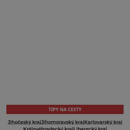
TIPY NA CESTY
Jihočeský kraj
Jihomoravský kraj
Karlovarský kraj
Královéhradecký kraj
Liberecký kraj