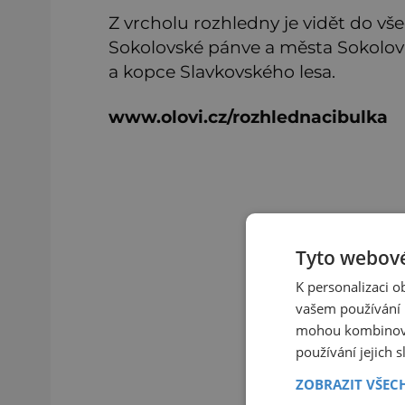
Z vrcholu rozhledny je vidět do v
Sokolovské pánve a města Sokolov
a kopce Slavkovského lesa.
www.olovi.cz/rozhlednacibulka
Tyto webové
K personalizaci 
vašem používání n
mohou kombinovat
používání jejich 
ZOBRAZIT VŠEC