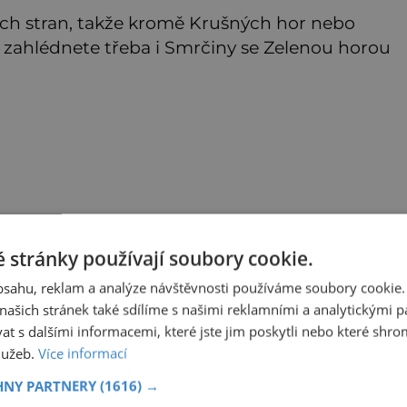
šech stran, takže kromě Krušných hor nebo
 zahlédnete třeba i Smrčiny se Zelenou horou
 stránky používají soubory cookie.
obsahu, reklam a analýze návštěvnosti používáme soubory cookie.
ašich stránek také sdílíme s našimi reklamními a analytickými par
 s dalšími informacemi, které jste jim poskytli nebo které shro
služeb.
Více informací
HNY PARTNERY
(1616) →