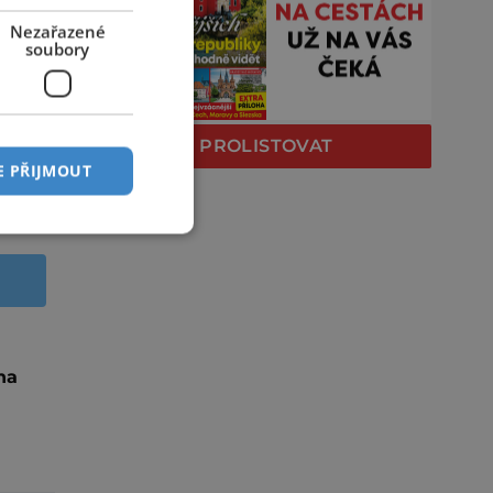
Nezařazené
soubory
PROLISTOVAT
E PŘIJMOUT
na