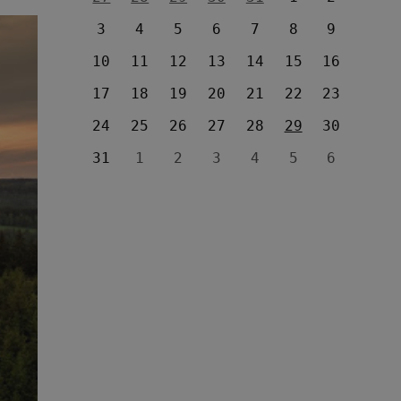
3
4
5
6
7
8
9
10
11
12
13
14
15
16
17
18
19
20
21
22
23
24
25
26
27
28
29
30
31
1
2
3
4
5
6