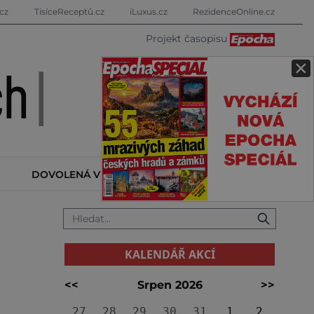
cz
TisíceReceptů.cz
iLuxus.cz
RezidenceOnline.cz
Projekt časopisu
×
DOVOLENÁ V ZAHRANIČÍ
KALENDÁŘ AKCÍ
KALENDÁŘ AKCÍ
<<
Srpen 2026
>>
27
28
29
30
31
1
2