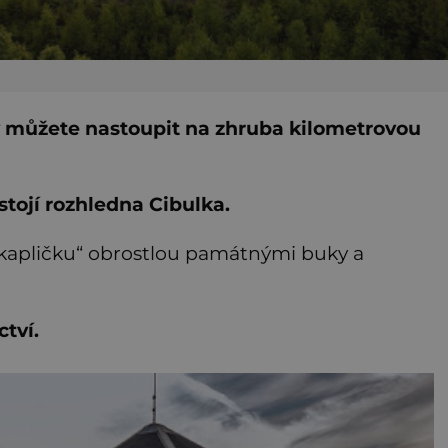
ov můžete nastoupit na zhruba kilometrovou
stojí rozhledna Cibulka.
u kapličku“ obrostlou památnými buky a
ctví.