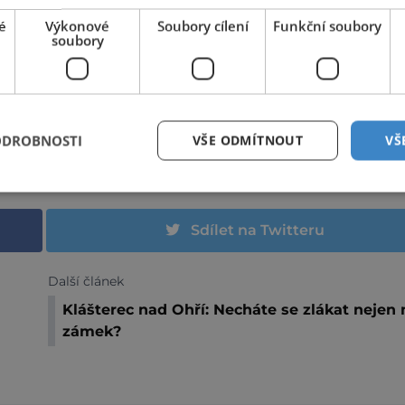
é
Výkonové
Soubory cílení
Funkční soubory
soubory
LKA
ODROBNOSTI
VŠE ODMÍTNOUT
VŠ
OKRES SOKOLOV
Sdílet na Twitteru
Další článek
Klášterec nad Ohří: Necháte se zlákat nejen 
zámek?