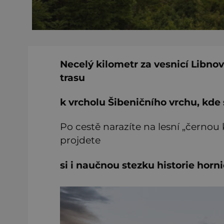
Necelý kilometr za vesnicí Libn
trasu
k vrcholu Šibeničního vrchu, kde 
Po cestě narazíte na lesní „černo
projdete
si i naučnou stezku historie horni