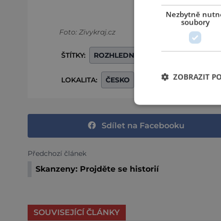
Nezbytně nutn
soubory
Foto: Zivykraj.cz
ŠTÍTKY:
ROZHLEDNA
ROZHLEDNA CIBU
ZOBRAZIT P
LOKALITA:
ČESKO
KARLOVARSKÝ KRAJ
Sdílet na Facebooku
Předchozí článek
Skanzeny: Projděte se historií
SOUVISEJÍCÍ ČLÁNKY