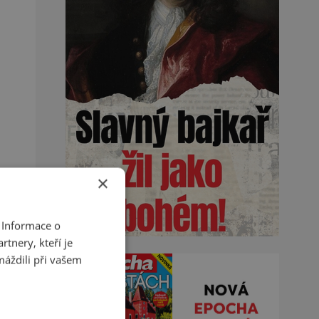
×
 Informace o
tnery, kteří je
máždili při vašem