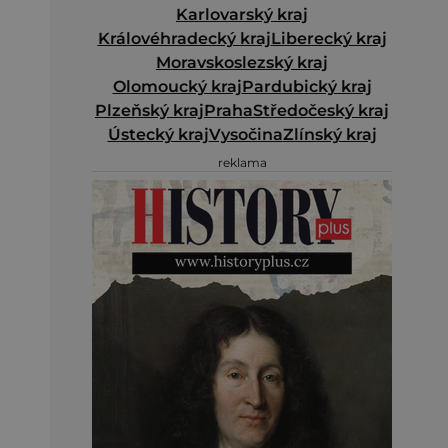
Karlovarský kraj
Královéhradecký kraj
Liberecký kraj
Moravskoslezský kraj
Olomoucký kraj
Pardubický kraj
Plzeňský kraj
Praha
Středočeský kraj
Ústecký kraj
Vysočina
Zlínský kraj
reklama