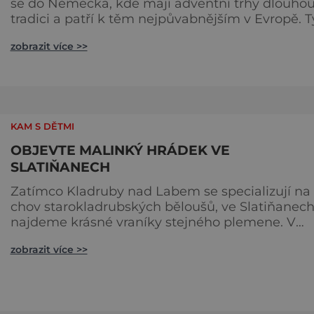
se do Německa, kde mají adventní trhy dlouho
tradici a patří k těm nejpůvabnějším v Evropě. T
nejbližší českým hranicím najdete v Drážďanech
zobrazit více >>
začínají 26. 11. 2025 a potrvají do 24. 12. 2025. A st
za to je zažít na vlastní kůži. S norimberským
Christkindlesmarktem se drážďanské vánoční t
každoročně přetahují o pozici
nejnavštěvovanějších t
KAM S DĚTMI
OBJEVTE MALINKÝ HRÁDEK VE
SLATIŇANECH
Zatímco Kladruby nad Labem se specializují na
chov starokladrubských běloušů, ve Slatiňanec
najdeme krásné vraníky stejného plemene. V
hipologickém muzeu v budově zámku se dozvít
zobrazit více >>
více o chovu těchto koní, jsou tu vystaveny
významné obrazy s koňskými motivy, sedla a
postroje, některé exponáty připomínají využití k
ve vojenství, dopravě, honech či dostizích. [caption