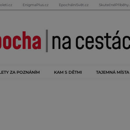
oleti.cz
EnigmaPlus.cz
EpochálníSvět.cz
SkutečnéPříběhy.
LETY ZA POZNÁNÍM
KAM S DĚTMI
TAJEMNÁ MÍSTA