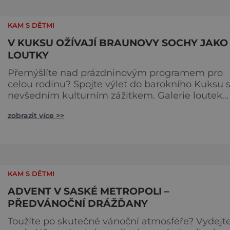
KAM S DĚTMI
V KUKSU OŽÍVAJÍ BRAUNOVY SOCHY JAKO
LOUTKY
Přemýšlíte nad prázdninovým programem pro
celou rodinu? Spojte výlet do barokního Kuksu 
nevšedním kulturním zážitkem. Galerie loutek
Kuks v historickém Comoedien-Hausu zve na
zobrazit více >>
stálou expozici Braunova socha loutkou. Jde o
unikátní cyklus soch-loutek inspirovaných
sochami Matyáše Bernarda Brauna nejen z Kuk
Výstava Braunova socha loutkou představuje
padesát autorských loutek řezbáře a scénog
KAM S DĚTMI
ADVENT V SASKÉ METROPOLI –
PŘEDVÁNOČNÍ DRÁŽĎANY
Toužíte po skutečné vánoční atmosféře? Vydejt