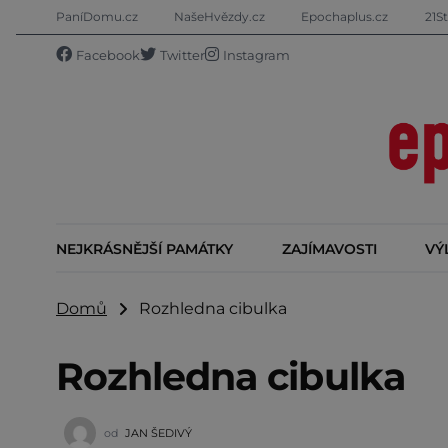
PaníDomu.cz
NašeHvězdy.cz
Epochaplus.cz
21St
Facebook
Twitter
Instagram
NEJKRÁSNĚJŠÍ PAMÁTKY
ZAJÍMAVOSTI
VÝ
Domů
Rozhledna cibulka
Rozhledna cibulka
od
JAN ŠEDIVÝ