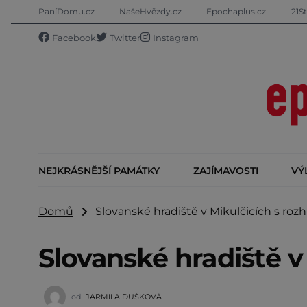
PaníDomu.cz
NašeHvězdy.cz
Epochaplus.cz
21St
Facebook
Twitter
Instagram
NEJKRÁSNĚJŠÍ PAMÁTKY
ZAJÍMAVOSTI
VÝ
Domů
Slovanské hradiště v Mikulčicích s roz
Slovanské hradiště v
od
JARMILA DUŠKOVÁ