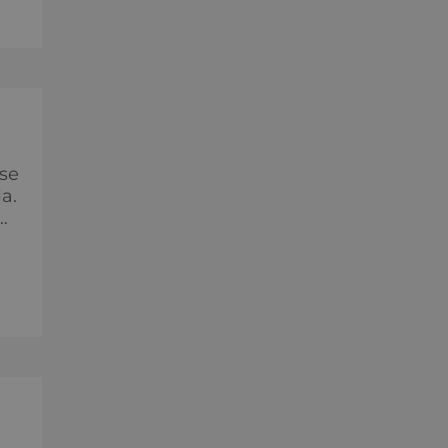
h
 se
a.
ích