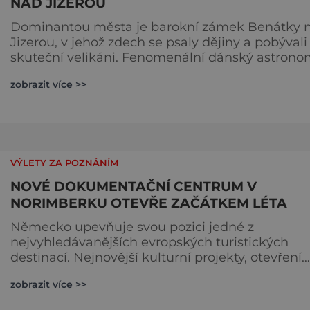
NAD JIZEROU
Dominantou města je barokní zámek Benátky 
Jizerou, v jehož zdech se psaly dějiny a pobývali
skuteční velikáni. Fenomenální dánský astrono
Tycho Brahe tu prováděl svá slavná astronomic
zobrazit více >>
měření a za zavřenými dveřmi laboratoří hledal
elixíry pro lidstvo. Došlo zde i k osudové spolupr
s jeho přítelem, slavným Janem Keplerem. Tímt
historickým setkáním je inspirována i zážitková
mobilní detek
VÝLETY ZA POZNÁNÍM
NOVÉ DOKUMENTAČNÍ CENTRUM V
NORIMBERKU OTEVŘE ZAČÁTKEM LÉTA
Německo upevňuje svou pozici jedné z
nejvyhledávanějších evropských turistických
destinací. Nejnovější kulturní projekty, otevření
inovativních muzeí a velkolepé rekonstrukce
zobrazit více >>
historických památek přitahují návštěvníky z
celého světa. V nadcházejících měsících se zde