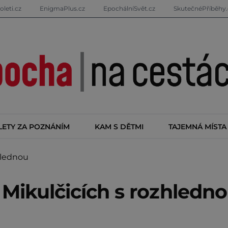
oleti.cz
EnigmaPlus.cz
EpochálníSvět.cz
SkutečnéPříběhy.
LETY ZA POZNÁNÍM
KAM S DĚTMI
TAJEMNÁ MÍSTA
hlednou
 Mikulčicích s rozhledn