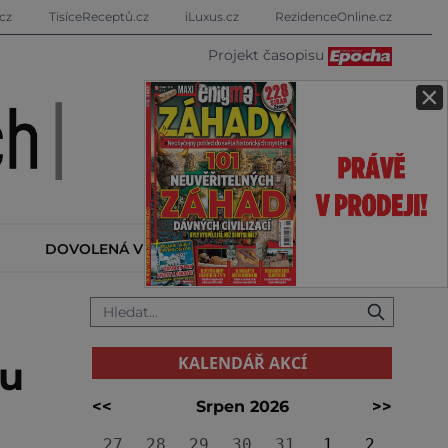
cz
TisíceReceptů.cz
iLuxus.cz
RezidenceOnline.cz
Projekt časopisu
×
DOVOLENÁ V ZAHRANIČÍ
KALENDÁŘ AKCÍ
KALENDÁŘ AKCÍ
ou
<<
Srpen 2026
>>
27
28
29
30
31
1
2