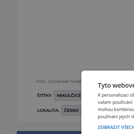
Foto: Slovanské hradiště v Mikulčicích
Tyto webové
K personalizaci 
ŠTÍTKY:
MIKULČICE
SLOVANSKÉ HRADIŠ
vašem používání n
mohou kombinovat
LOKALITA:
ČESKO
JIHOMORAVSKÝ KRA
používání jejich 
ZOBRAZIT VŠEC