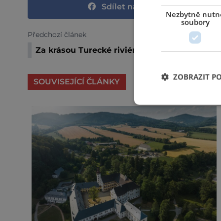
Sdílet na Facebooku
Nezbytně nutn
soubory
Předchozí článek
Za krásou Turecké riviéry
ZOBRAZIT P
SOUVISEJÍCÍ ČLÁNKY