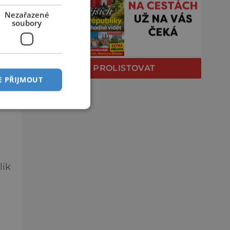
Nezařazené
soubory
PROLISTOVAT
E PŘIJMOUT
lik
é z
žce