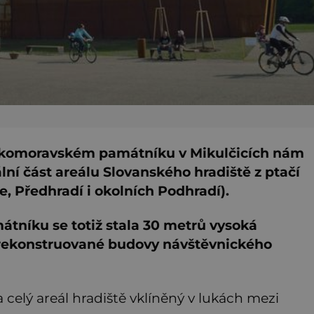
elkomoravském památníku v Mikulčicích nám
lní část areálu Slovanského hradiště z ptačí
e, Předhradí i okolních Podhradí).
níku se totiž stala 30 metrů vysoká
í rekonstruované budovy návštěvnického
celý areál hradiště vklíněný v lukách mezi