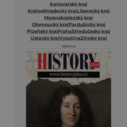
Karlovarský kraj
Královéhradecký kraj
Liberecký kraj
Moravskoslezský kraj
Olomoucký kraj
Pardubický kraj
Plzeňský kraj
Praha
Středočeský kraj
Ústecký kraj
Vysočina
Zlínský kraj
reklama