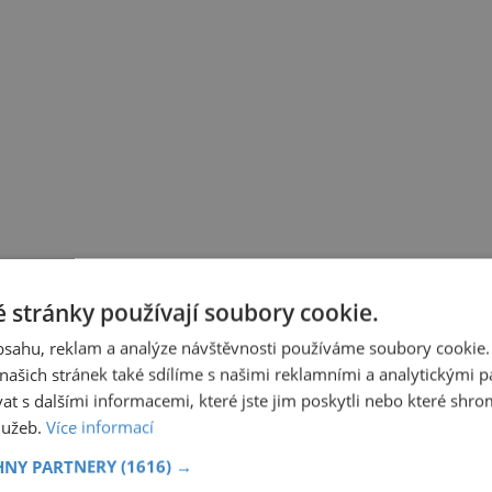
 stránky používají soubory cookie.
obsahu, reklam a analýze návštěvnosti používáme soubory cookie.
TĚ V MIKULČICÍCH
ašich stránek také sdílíme s našimi reklamními a analytickými par
 s dalšími informacemi, které jste jim poskytli nebo které shro
J
OKRES HODONÍN
služeb.
Více informací
HNY PARTNERY
(1616) →