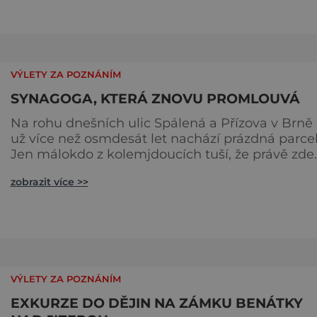
a den zakončit poznáváním památek ve Velkýc
Losinách nebo v termálním parku. [caption
id="attachment_92379" align="
VÝLETY ZA POZNÁNÍM
SYNAGOGA, KTERÁ ZNOVU PROMLOUVÁ
Na rohu dnešních ulic Spálená a Přízova v Brně
už více než osmdesát let nachází prázdná parcel
Jen málokdo z kolemjdoucích tuší, že právě zde
stála jedna z největších synagog v českých zem
zobrazit více >>
– monumentální stavba, která byla po desetiletí
symbolem sebevědomé a prosperující židovské
komunity. Brněnská Velká synagoga byla
slavnostně otevřena v roce 1856, v době, kdy se
město proměňovalo v p
VÝLETY ZA POZNÁNÍM
EXKURZE DO DĚJIN NA ZÁMKU BENÁTKY