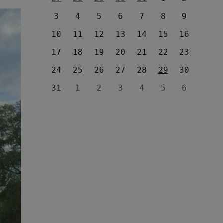
3
4
5
6
7
8
9
10
11
12
13
14
15
16
17
18
19
20
21
22
23
24
25
26
27
28
29
30
31
1
2
3
4
5
6