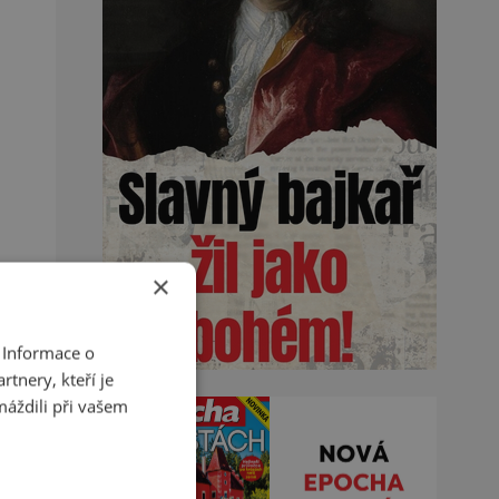
×
 Informace o
tnery, kteří je
máždili při vašem