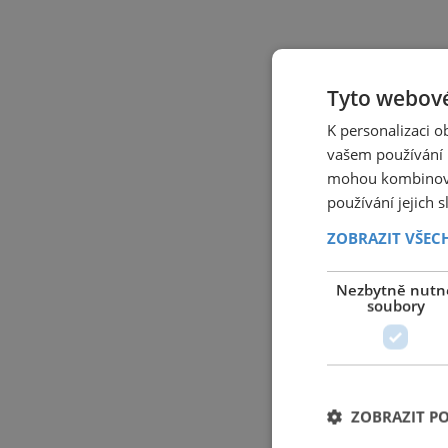
Tyto webové
K personalizaci 
vašem používání n
mohou kombinovat
používání jejich 
ZOBRAZIT VŠEC
Nezbytně nutn
soubory
ZOBRAZIT P