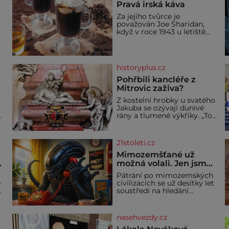
Pravá irská káva
Za jejího tvůrce je
považován Joe Sharidan,
když v roce 1943 u letiště
irského města Foynes
obsluhoval Američany, kteří
kvůli špatnému počasí
nemohli pokračovat v cestě.
historyplus.cz
Povzbudil je tehdy kávou,
Pohřbili kancléře z
Mitrovic zaživa?
Z kostelní hrobky u svatého
Jakuba se ozývají dunivé
rány a tlumené výkřiky. „To
jistě řádí duch,“ myslí si
a
pověrčiví lidé. Ani za dvě
kopy grošů by se nikdo
21stoleti.cz
neodvážil podzemní hrobku
bě
otevřít a její poklop tak
Mimozemšťané už
.
raději jen skrápí svěcenou
možná volali. Jen jsme
vodou. Za několik dní divné
jejich zprávu
Pátrání po mimozemských
burácení skutečně ustane.
nedokázali rozpoznat
e
civilizacích se už desítky let
Když o mnoho let později
soustředí na hledání
hrobku
úzkopásmových rádiových
signálů, které by příroda
sama vytvořila jen stěží.
nasehvezdy.cz
Nová studie však naznačuje,
že právě tato strate