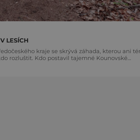
V LESÍCH
ředočeského kraje se skrývá záhada, kterou ani t
ikdo rozluštit. Kdo postavil tajemné Kounovské
ý učitel Antonín Patejdl přišel v roce 1934 na no
 zvykl ve volném čase vyrážet na výlety, aby lépe