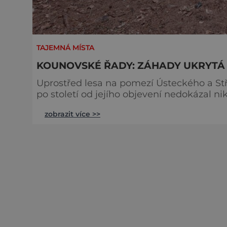
TAJEMNÁ MÍSTA
KOUNOVSKÉ ŘADY: ZÁHADY UKRYTÁ 
Uprostřed lesa na pomezí Ústeckého a St
po století od jejího objevení nedokázal n
kamenné řady a k čemu měly sloužit? Mlad
zobrazit více >>
působiště v obci Kounov, a tak si zpočátku
poznal okolí. Při jedné z takových