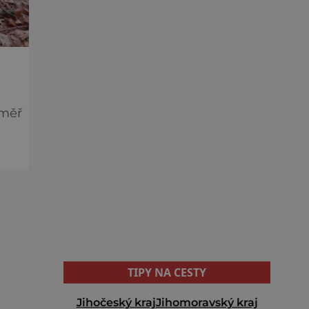
éměř
vé
TIPY NA CESTY
Jihočeský kraj
Jihomoravský kraj