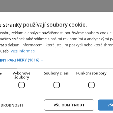
 stránky používají soubory cookie.
obsahu, reklam a analýze návštěvnosti používáme soubory cookie.
ašich stránek také sdílíme s našimi reklamními a analytickými par
 s dalšími informacemi, které jste jim poskytli nebo které shro
služeb.
Více informací
HNY PARTNERY
(1616) →
é
Výkonové
Soubory cílení
Funkční soubory
soubory
ODROBNOSTI
VŠE ODMÍTNOUT
VŠ