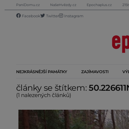
PaníDomu.cz
NašeHvězdy.cz
Epochaplus.cz
21St
Facebook
Twitter
Instagram
NEJKRÁSNĚJŠÍ PAMÁTKY
ZAJÍMAVOSTI
VÝ
články se štítkem:
50.226611
(1 nalezených článků)