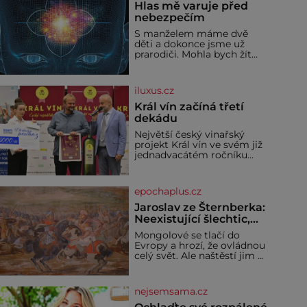
Hlas mě varuje před
nebezpečím
S manželem máme dvě
děti a dokonce jsme už
prarodiči. Mohla bych žít
normálně, nebýt jedné
zásadní změny, která mi
nabourala mysl. Živím se
iluxus.cz
jako mzdová účetní a konec
měsíce je pro mě vždy
Král vín začíná třetí
velice psychicky náročným
dekádu
obdobím. Od té chvíle, co
Největší český vinařský
máme vnoučata, mi dcera
projekt Král vín ve svém již
čím dál častěji volá o
jednadvacátém ročníku
pomoc, co se hlídání týče.
představil nejlepší domácí
Dalo by se
vína. Ta vybírala odborná
porota z celkem 1260
epochaplus.cz
vzorků od 157 vinařů. Král
vín, který se – i pře
Jaroslav ze Šternberka:
Neexistující šlechtic,
který z Moravy vyžene
Mongolové se tlačí do
Mongoly
Evropy a hrozí, že ovládnou
celý svět. Ale naštěstí jim v
samotném srdci Evropy
stojí v cestě malé, ale silné
království, které dokáže
nejsemsama.cz
dobyvatelské hordy
zastavit. Co nedokáže žádná