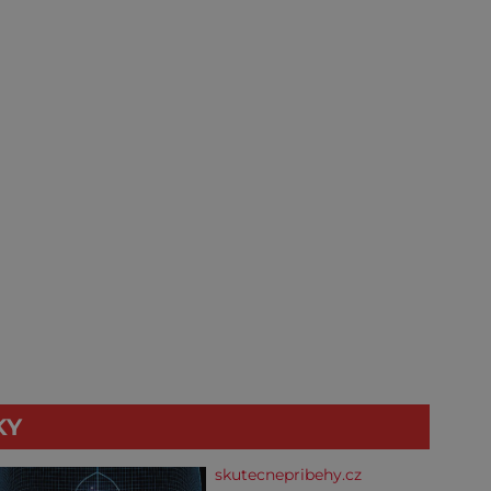
KY
skutecnepribehy.cz