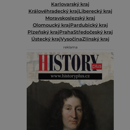
Karlovarský kraj
Královéhradecký kraj
Liberecký kraj
Moravskoslezský kraj
Olomoucký kraj
Pardubický kraj
Plzeňský kraj
Praha
Středočeský kraj
Ústecký kraj
Vysočina
Zlínský kraj
reklama