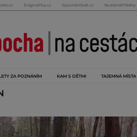
oleti.cz
EnigmaPlus.cz
EpochálníSvět.cz
SkutečnéPříběhy.
LETY ZA POZNÁNÍM
KAM S DĚTMI
TAJEMNÁ MÍSTA
N