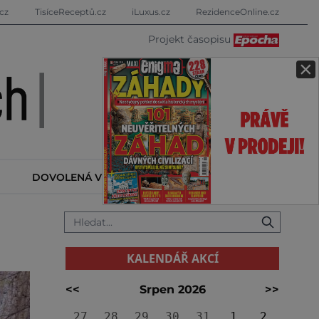
cz
TisíceReceptů.cz
iLuxus.cz
RezidenceOnline.cz
Projekt časopisu
×
DOVOLENÁ V ZAHRANIČÍ
KALENDÁŘ AKCÍ
KALENDÁŘ AKCÍ
<<
Srpen 2026
>>
27
28
29
30
31
1
2