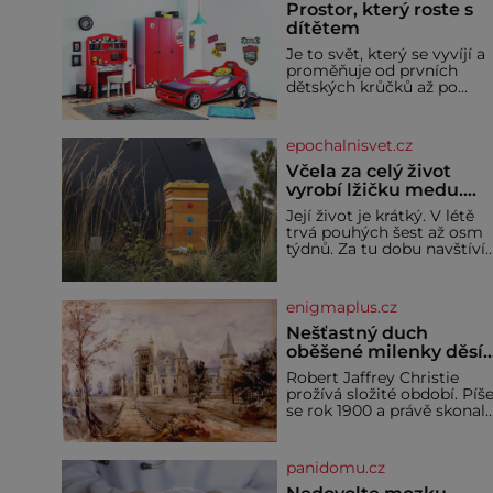
Prostor, který roste s
dítětem
Je to svět, který se vyvíjí a
proměňuje od prvních
dětských krůčků až po
dospívání. Správně
navržený pokoj podporuje
bezpečí, kreativitu,
epochalnisvet.cz
soustředění i odpočinek a
reaguje na každou etapu
Včela za celý život
života a specifické potřeby
vyrobí lžičku medu.
dítěte. Pro nejmenší je
Čím je pražský med ze
Její život je krátký. V létě
klíčová jednoduchost,
střech tak ceněný?
trvá pouhých šest až osm
měkkost a bezpečí, proto
týdnů. Za tu dobu navštíví
by pokoj miminka měl
desetitisíce květů, nalétá
působit především klidně 
stovky kilometrů a vyrobí
útulně. Předškolní věk je
přibližně devět gramů
enigmaplus.cz
medu – zhruba jednu
čajovou lžičku. Sama o so
Nešťastný duch
se může zdát bezvýznamná
oběšené milenky děsí
Teprve když se spojí s
studentky
Robert Jaffrey Christie
dalšími desítkami tisíc
prožívá složité období. Píš
příslušnic svého včelstva,
se rok 1900 a právě skonal
vznikne jeden z
jeho otec, známý továrník
nejdokonalejších
William Mellis Christie
organismů
(1829–1900). Smutná
panidomu.cz
událost je ale doprovázena
ohromným dědictvím