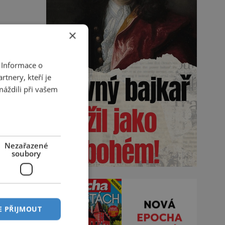
×
 Informace o
tnery, kteří je
máždili při vašem
Nezařazené
soubory
E PŘIJMOUT