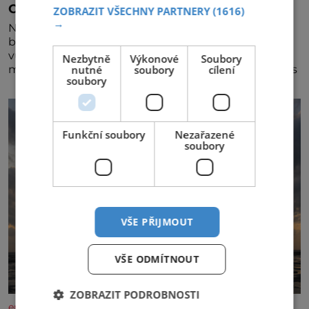
Osamělá herečka Syslová všechno vzdala?
ZOBRAZIT VŠECHNY PARTNERY
(1616)
→
Nedávno se povídalo, že má Dana Syslová (80)
blízkého přítele, který je jí oporou. Ale je to ještě
vůbec pravda? V posledních dnech čím dál častěji
Nezbytně
Výkonové
Soubory
nutné
soubory
cílení
mluví o svém odchodu. Dohnala ji snad samota? Půs
soubory
Funkční soubory
Nezařazené
soubory
VŠE PŘIJMOUT
VŠE ODMÍTNOUT
ZOBRAZIT PODROBNOSTI
enigmaplus.cz