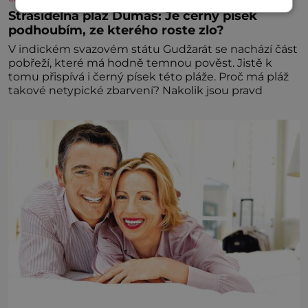
Strašidelná pláž Dumas: Je černý písek
podhoubím, ze kterého roste zlo?
V indickém svazovém státu Gudžarát se nachází část
pobřeží, které má hodně temnou pověst. Jistě k
tomu přispívá i černý písek této pláže. Proč má pláž
takové netypické zbarvení? Nakolik jsou pravd