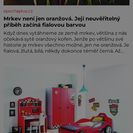
epochaplus.cz
Mrkev není jen oranžová. Její neuvěřitelný
příběh začíná fialovou barvou
Když dnes vytáhneme ze země mrkev, většina z nás
očekává sytě oranžový kořen. Jenže po většinu své
historie je mrkev všechno možné, jen ne oranžová. Je
fialová, žlutá, bílá, někdy dokonce téměř černá. Až
díky stovkám let pečlivého šlechtění se z ní stává
zelenina, bez které si českou zahradu ani
nedokážeme představit. Její příběh je