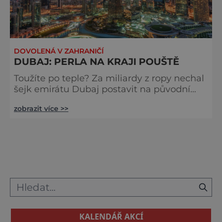
DOVOLENÁ V ZAHRANIČÍ
DUBAJ: PERLA NA KRAJI POUŠTĚ
Toužíte po teple? Za miliardy z ropy nechal
šejk emirátu Dubaj postavit na původní
vyprahlé poušti město 21.století. Nad
zobrazit více >>
umělým ostrovem se tyčí nejvyšší hotel
světa, okolo bělostné stavby a nad hlavou
žhnoucí slunce. Aby z Dubaje, města na
pobřeží Perského zálivu, vybudovali místní
vládci fascinující místo pro turisty, rozhodli
se z něho udělat místo samých nej. Už
jenom letištní terminál stojí
KALENDÁŘ AKCÍ