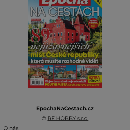
EpochaNaCestach.cz
©
RF HOBBY s.r.o.
O nás