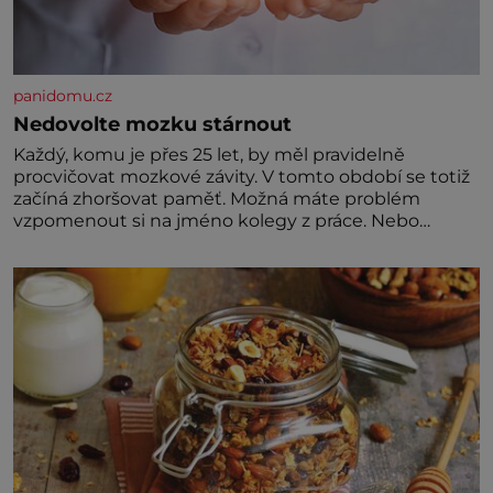
panidomu.cz
Nedovolte mozku stárnout
Každý, komu je přes 25 let, by měl pravidelně
procvičovat mozkové závity. V tomto období se totiž
začíná zhoršovat paměť. Možná máte problém
vzpomenout si na jméno kolegy z práce. Nebo
marně v paměti lovíte název knížky, kterou jste
nedávno přečetli. Je to opravdu tak, s věkem jako
kdyby se paměť rozhodla stávkovat. Cvičte