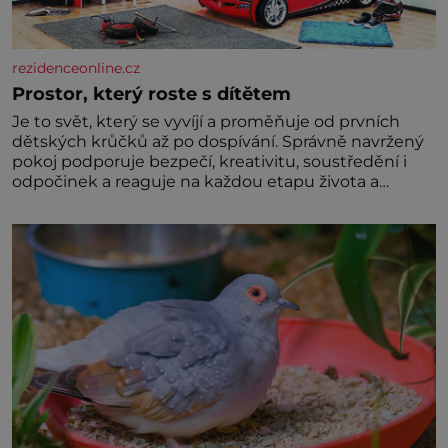
rezidenceonline.cz
Prostor, který roste s dítětem
Je to svět, který se vyvíjí a proměňuje od prvních
dětských krůčků až po dospívání. Správně navržený
pokoj podporuje bezpečí, kreativitu, soustředění i
odpočinek a reaguje na každou etapu života a
specifické potřeby dítěte. Pro nejmenší je klíčová
jednoduchost, měkkost a bezpečí, proto by pokoj
miminka měl působit především klidně a útulně.
Předškolní věk je