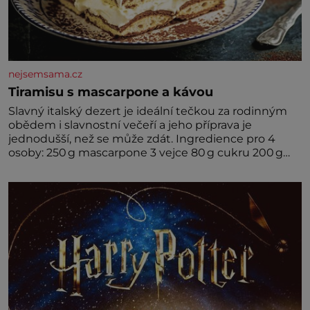
nejsemsama.cz
Tiramisu s mascarpone a kávou
Slavný italský dezert je ideální tečkou za rodinným
obědem i slavnostní večeří a jeho příprava je
jednodušší, než se může zdát. Ingredience pro 4
osoby: 250 g mascarpone 3 vejce 80 g cukru 200 g
cukrářských piškotů 250 ml silné kávy 2 lžíce
amaretta kakao na posypání Postup: Oddělte
žloutky od bílků. Žloutky vyšlehejte s cukrem do
světlé pěny a postupně do nich vmíchejte
mascarpone, aby vznikl hladký