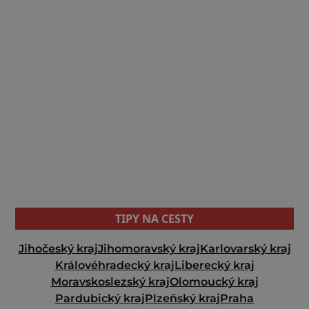
TIPY NA CESTY
Jihočeský kraj
Jihomoravský kraj
Karlovarský kraj
Královéhradecký kraj
Liberecký kraj
Moravskoslezský kraj
Olomoucký kraj
Pardubický kraj
Plzeňský kraj
Praha