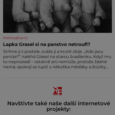
historyplus.cz
Lapka Grasel si na panstvo netroufl?
Strhne ji z postele, sváže ji a krutě zbije. „Kde jsou
peníze?“ naléhá Grasel na starou švadlenku. Když mu
to neprozradí – ostatně ani nemůže, protože žádné
nemá, spokojí se lupič s několika měďáky a štůčky
látky. Zraněná žena pár dní nato umírá. Je to muž
nebývale krutý. Jeho činy budí hrůzu ještě dlouho po
jeho smrti
Navštivte také naše další internetové
projekty: