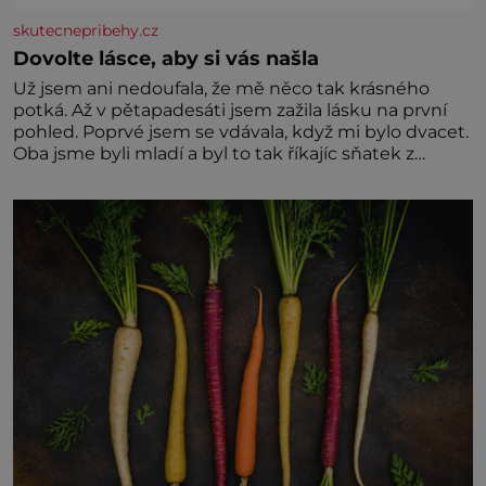
skutecnepribehy.cz
Dovolte lásce, aby si vás našla
Už jsem ani nedoufala, že mě něco tak krásného
potká. Až v pětapadesáti jsem zažila lásku na první
pohled. Poprvé jsem se vdávala, když mi bylo dvacet.
Oba jsme byli mladí a byl to tak říkajíc sňatek z
rozumu. Rodiče nás dali dohromady, Toník byl dobře
zaopatřený mladý muž. Manželství nám oběma moc
nesvědčilo, brzy jsme zjistili, že