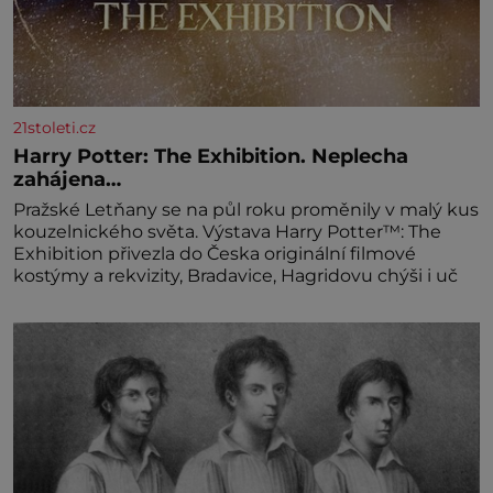
21stoleti.cz
Harry Potter: The Exhibition. Neplecha
zahájena…
Pražské Letňany se na půl roku proměnily v malý kus
kouzelnického světa. Výstava Harry Potter™: The
Exhibition přivezla do Česka originální filmové
kostýmy a rekvizity, Bradavice, Hagridovu chýši i uč