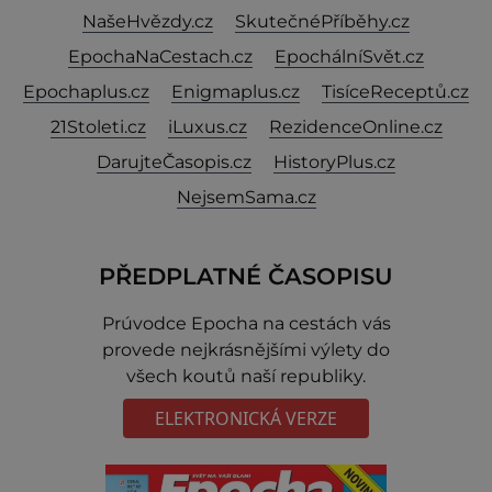
NašeHvězdy.cz
SkutečnéPříběhy.cz
EpochaNaCestach.cz
EpochálníSvět.cz
Epochaplus.cz
Enigmaplus.cz
TisíceReceptů.cz
21Stoleti.cz
iLuxus.cz
RezidenceOnline.cz
DarujteČasopis.cz
HistoryPlus.cz
NejsemSama.cz
PŘEDPLATNÉ ČASOPISU
Prúvodce Epocha na cestách vás
provede nejkrásnějšími výlety do
všech koutů naší republiky.
ELEKTRONICKÁ VERZE