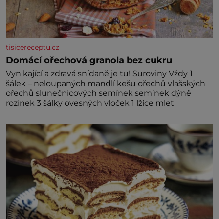
tisicereceptu.cz
Domácí ořechová granola bez cukru
Vynikající a zdravá snídaně je tu! Suroviny Vždy 1
šálek – neloupaných mandlí kešu ořechů vlašských
ořechů slunečnicových semínek semínek dýně
rozinek 3 šálky ovesných vloček 1 lžíce mlet