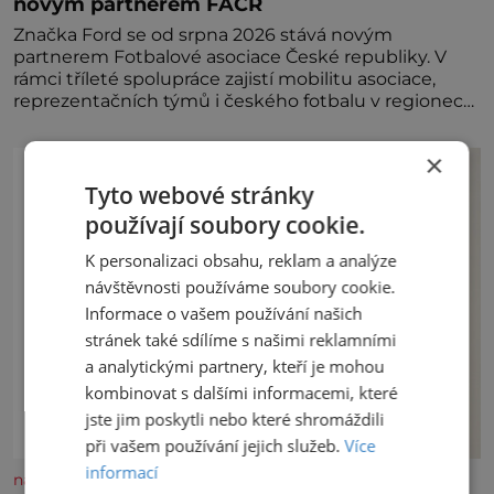
novým partnerem FAČR
Značka Ford se od srpna 2026 stává novým
partnerem Fotbalové asociace České republiky. V
rámci tříleté spolupráce zajistí mobilitu asociace,
reprezentačních týmů i českého fotbalu v regionech.
Partner
×
Tyto webové stránky
používají soubory cookie.
K personalizaci obsahu, reklam a analýze
návštěvnosti používáme soubory cookie.
Informace o vašem používání našich
stránek také sdílíme s našimi reklamními
a analytickými partnery, kteří je mohou
kombinovat s dalšími informacemi, které
jste jim poskytli nebo které shromáždili
při vašem používání jejich služeb.
Více
informací
nasehvezdy.cz