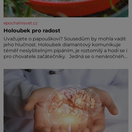
epochalnisvet.cz
Holoubek pro radost
Uvažujete o papouškovi? Sousedům by mohla vadit
jeho hlučnost. Holoubek diamantový komunikuje
téměř neslyšitelným pípáním, je roztomilý a hodí se i
pro chovatele začátečníky. Jedná se o nenáročného
klidného ptáčka, který většinu dne jen posedává.
Hodně času tráví na zemi, kde sbírá zbytky semínek
Jeho domovinou je prakticky celá Austrálie s
výjimkou pobřežní oblasti.