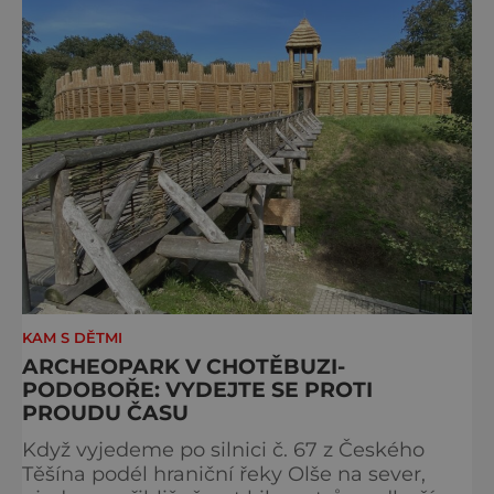
Archeoparku Všestary setkáte v různých
podobách. Vybrané experimenty (např. odl
KAM S DĚTMI
ARCHEOPARK V CHOTĚBUZI-
PODOBOŘE: VYDEJTE SE PROTI
PROUDU ČASU
Když vyjedeme po silnici č. 67 z Českého
Těšína podél hraniční řeky Olše na sever,