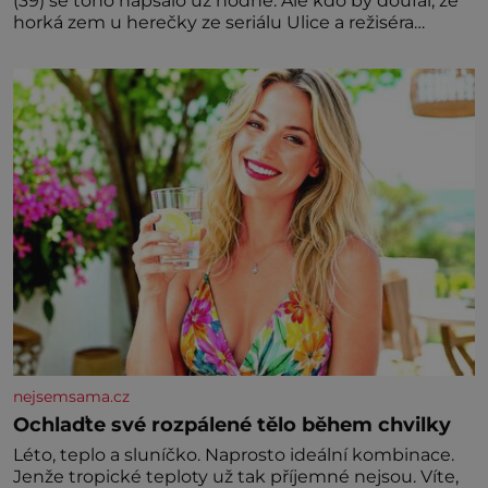
(39) se toho napsalo už hodně. Ale kdo by doufal, že
horká zem u herečky ze seriálu Ulice a režiséra
vychladne,
nejsemsama.cz
Ochlaďte své rozpálené tělo během chvilky
Léto, teplo a sluníčko. Naprosto ideální kombinace.
Jenže tropické teploty už tak příjemné nejsou. Víte,