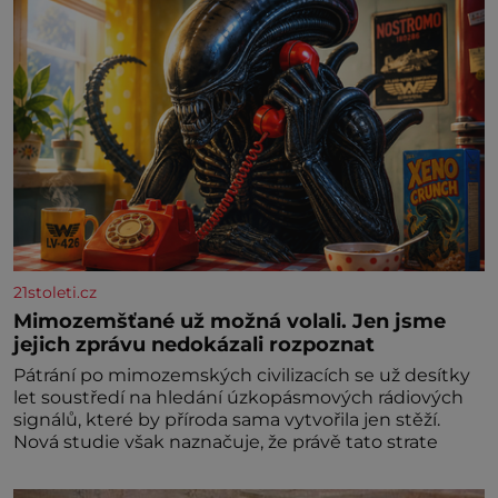
21stoleti.cz
Mimozemšťané už možná volali. Jen jsme
jejich zprávu nedokázali rozpoznat
Pátrání po mimozemských civilizacích se už desítky
let soustředí na hledání úzkopásmových rádiových
signálů, které by příroda sama vytvořila jen stěží.
Nová studie však naznačuje, že právě tato strate