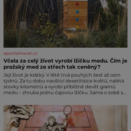
epochalnisvet.cz
Včela za celý život vyrobí lžičku medu. Čím je
pražský med ze střech tak ceněný?
Její život je krátký. V létě trvá pouhých šest až osm
týdnů. Za tu dobu navštíví desetitisíce květů, nalétá
stovky kilometrů a vyrobí přibližně devět gramů
medu – zhruba jednu čajovou lžičku. Sama o sobě se
může zdát bezvýznamná. Teprve když se spojí s
dalšími desítkami tisíc příslušnic svého včelstva,
vznikne jeden z nejdokonalejších organismů