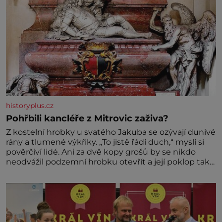
historyplus.cz
Pohřbili kancléře z Mitrovic zaživa?
Z kostelní hrobky u svatého Jakuba se ozývají dunivé
rány a tlumené výkřiky. „To jistě řádí duch,“ myslí si
pověrčiví lidé. Ani za dvě kopy grošů by se nikdo
neodvážil podzemní hrobku otevřít a její poklop tak
raději jen skrápí svěcenou vodou. Za několik dní
divné burácení skutečně ustane. Když o mnoho let
později hrobku