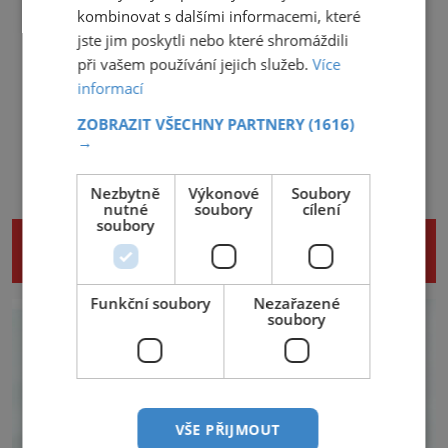
kombinovat s dalšími informacemi, které
jste jim poskytli nebo které shromáždili
při vašem používání jejich služeb.
Více
informací
ZOBRAZIT VŠECHNY PARTNERY
(1616)
→
Nezbytně
Výkonové
Soubory
nutné
soubory
cílení
soubory
NENECHTE SI UJÍT DALŠÍ ZAJÍMAVÉ
ČLÁNKY
Funkční soubory
Nezařazené
soubory
VŠE PŘIJMOUT