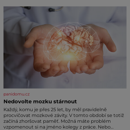
král. Nebo že by ne? Mongolové od roku 1223
postupují podél Kaspického a Azovského moře,
panidomu.cz
Nedovolte mozku stárnout
Každý, komu je přes 25 let, by měl pravidelně
procvičovat mozkové závity. V tomto období se totiž
začíná zhoršovat paměť. Možná máte problém
vzpomenout si na jméno kolegy z práce. Nebo