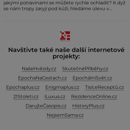
jakými potravinami se můžete rychle ochladit? K dyž
se nám tropy zaryjí pod kůži, hledáme úlevu v
bazénu nebo pomocí klimatizace. Jenže ne vždycky
můžeme být v jejich blízkosti. Nemusíte však zoufat.
Pokud budete mít promyšlený jídelníček, žadné
pařáky si na vás
Navštivte také naše další internetové
projekty:
NašeHvězdy.cz
SkutečnéPříběhy.cz
EpochaNaCestach.cz
EpochálníSvět.cz
Epochaplus.cz
Enigmaplus.cz
TisíceReceptů.cz
21Stoleti.cz
iLuxus.cz
RezidenceOnline.cz
DarujteČasopis.cz
HistoryPlus.cz
NejsemSama.cz