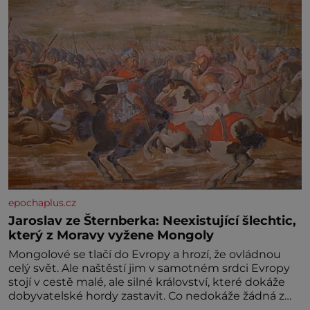
epochaplus.cz
Jaroslav ze Šternberka: Neexistující šlechtic,
který z Moravy vyžene Mongoly
Mongolové se tlačí do Evropy a hrozí, že ovládnou
celý svět. Ale naštěstí jim v samotném srdci Evropy
stojí v cestě malé, ale silné království, které dokáže
dobyvatelské hordy zastavit. Co nedokáže žádná z
asijských říší, co nedokážou Němci – to dokáže český