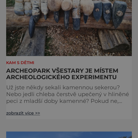
KAM S DĚTMI
ARCHEOPARK VŠESTARY JE MÍSTEM
ARCHEOLOGICKÉHO EXPERIMENTU
Už jste někdy sekali kamennou sekerou?
Nebo jedli chleba čerstvě upečený v hliněné
peci z mladší doby kamenné? Pokud ne,
přijďte se podívat do Archeoparku pravěku
zobrazit více >>
ve Všestarech u Hradce Králové.
Archeologický experiment je velmi náročnou
disciplínou. Má nároky na dovednost, čas a
často i na fyzičku. Proto se s ním i v