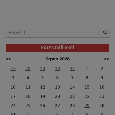
pohodlně dojedete i na kole a přímo k tomu
vybízí archeocyklotrasa, která začíná v centru
města a dovede vás až do Smiřic, kde je
možné se napojit na krásnou labskou
KALENDÁŘ AKCÍ
<<
Srpen 2026
>>
27
28
29
30
31
1
2
3
4
5
6
7
8
9
10
11
12
13
14
15
16
17
18
19
20
21
22
23
24
25
26
27
28
29
30
31
1
2
3
4
5
6