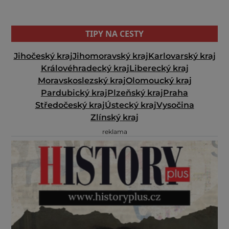
TIPY NA CESTY
Jihočeský kraj
Jihomoravský kraj
Karlovarský kraj
Královéhradecký kraj
Liberecký kraj
Moravskoslezský kraj
Olomoucký kraj
Pardubický kraj
Plzeňský kraj
Praha
Středočeský kraj
Ústecký kraj
Vysočina
Zlínský kraj
reklama