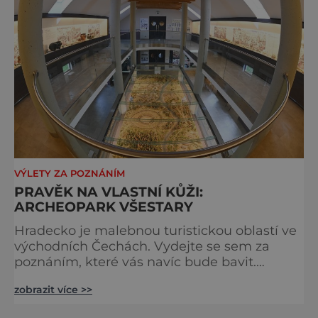
VÝLETY ZA POZNÁNÍM
PRAVĚK NA VLASTNÍ KŮŽI:
ARCHEOPARK VŠESTARY
Hradecko je malebnou turistickou oblastí ve
východních Čechách. Vydejte se sem za
poznáním, které vás navíc bude bavit.
Archeopark Všestary je areál, který se
zobrazit více >>
nachází několik kilometrů západně od
Hradce Králové, což znamená, že sem