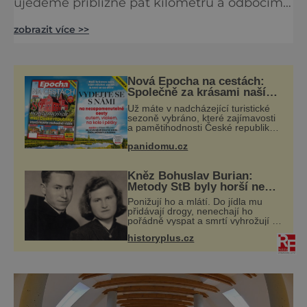
ujedeme přibližně pat kilometrů a odbočíme
doleva, ocitneme se na místě, kde v 8. století
zobrazit více >>
stávalo slovanské hradiště. Přesněji řečeno
stojí tam i dnes. U dnešní Chotěbuzi žili lidé
už v době bronzové, o pár set let později je
vystřídali Slované, kteří si tu postavili
Nová Epocha na cestách:
opevněné hradisko. Místo si vybrali prozíravě.
Společně za krásami naší
vlasti
N
Už máte v nadcházející turistické
sezoně vybráno, které zajímavosti
a pamětihodnosti České republiky
navštívíte? V prodeji je právě nové
panidomu.cz
číslo Epochy na cestách, které vám
při rozhodování určitě pomůž
Kněz Bohuslav Burian:
Metody StB byly horší než
gestapácké trýznění
Ponižují ho a mlátí. Do jídla mu
přidávají drogy, nenechají ho
pořádně vyspat a smrtí vyhrožují i
jeho nejbližším. Burian kruté týrání
historyplus.cz
nevydrží a estébákům podepíše
všechno, co po něm chtějí. Svým
pod