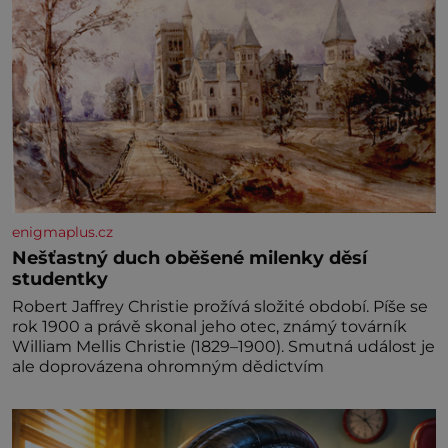
enigmaplus.cz
Nešťastný duch oběšené milenky děsí
studentky
Robert Jaffrey Christie prožívá složité období. Píše se
rok 1900 a právě skonal jeho otec, známý továrník
William Mellis Christie (1829–1900). Smutná událost je
ale doprovázena ohromným dědictvím