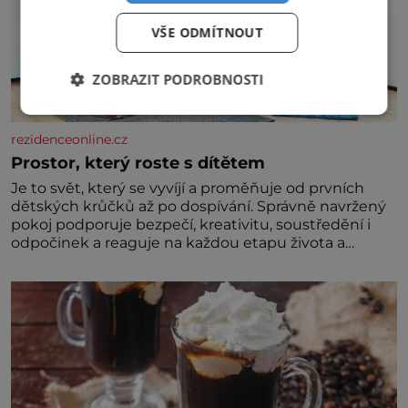
VŠE ODMÍTNOUT
ZOBRAZIT PODROBNOSTI
rezidenceonline.cz
Prostor, který roste s dítětem
Je to svět, který se vyvíjí a proměňuje od prvních
dětských krůčků až po dospívání. Správně navržený
pokoj podporuje bezpečí, kreativitu, soustředění i
odpočinek a reaguje na každou etapu života a
specifické potřeby dítěte. Pro nejmenší je klíčová
jednoduchost, měkkost a bezpečí, proto by pokoj
miminka měl působit především klidně a útulně.
Předškolní věk je