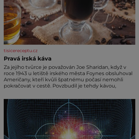
tisicereceptu.cz
Pravá irská káva
Za jejího tvůrce je považován Joe Sharidan, když v
roce 1943 u letiště irského města Foynes obsluhoval
Američany, kteří kvůli špatnému počasí nemohli
pokračovat v cestě. Povzbudil je tehdy kávou,