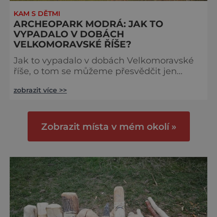
KAM S DĚTMI
ARCHEOPARK MODRÁ: JAK TO
VYPADALO V DOBÁCH
VELKOMORAVSKÉ ŘÍŠE?
Jak to vypadalo v dobách Velkomoravské
říše, o tom se můžeme přesvědčit jen
kilometr od poutního areálu ve Velehradě,
zobrazit více >>
v Archeoskanzenu Modrá. Představuje
opevněné sídliště z dob Velké Moravy
vybudované na základě skutečných
archeologických nálezů přímo ze zdejší
Zobrazit místa v mém okolí »
lokality. Prostor je členěn do několika
tematických celků. Fortifikační část se
věnuje typům dobových opevnění od
hradeb ze dřeva