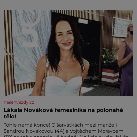
marně v paměti lovíte název knížky, kterou jste
nedávno přečetli. Je to opravdu tak, s věkem jako
kdyby se paměť rozhodla stávkovat. Cvičte
nasehvezdy.cz
Lákala Nováková řemeslníka na polonahé
tělo!
Tohle nemá konce! O šarvátkách mezi manželi
Sandrou Novákovou (44) a Vojtěchem Moravcem