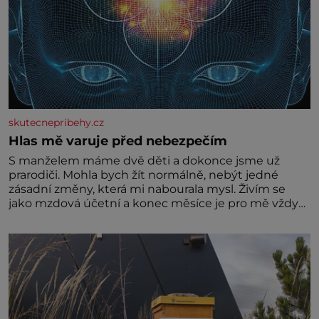
skutecnepribehy.cz
Hlas mě varuje před nebezpečím
S manželem máme dvě děti a dokonce jsme už
prarodiči. Mohla bych žít normálně, nebýt jedné
zásadní změny, která mi nabourala mysl. Živím se
jako mzdová účetní a konec měsíce je pro mě vždy
velice psychicky náročným obdobím. Od té chvíle, co
máme vnoučata, mi dcera čím dál častěji volá o
pomoc, co se hlídání týče. Dalo by se