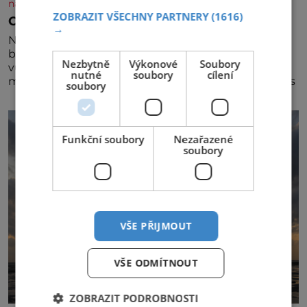
nasehvezdy.cz
ZOBRAZIT VŠECHNY PARTNERY
(1616)
Osamělá herečka Syslová všechno vzdala?
→
Nedávno se povídalo, že má Dana Syslová (80)
blízkého přítele, který je jí oporou. Ale je to ještě
Nezbytně
Výkonové
Soubory
vůbec pravda? V posledních dnech čím dál častěji
nutné
soubory
cílení
mluví o svém odchodu. Dohnala ji snad samota? Půs
soubory
Funkční soubory
Nezařazené
soubory
VŠE PŘIJMOUT
VŠE ODMÍTNOUT
ZOBRAZIT PODROBNOSTI