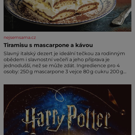
nejsemsama.cz
Tiramisu s mascarpone a kávou
Slavný italský dezert je ideální tečkou za rodinným
obědem i slavnostní večeří a jeho příprava je
jednodušší, než se může zdát. Ingredience pro 4
osoby: 250 g mascarpone 3 vejce 80 g cukru 200 g
cukrářských piškotů 250 ml silné kávy 2 lžíce
amaretta kakao na posypání Postup: Oddělte
žloutky od bílků. Žloutky vyšlehejte s cukrem do
světlé pěny a postupně do nich vmíchejte
mascarpone, aby vznikl hladký