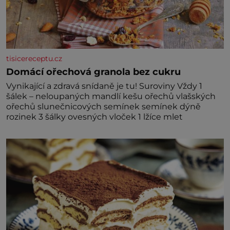
tisicereceptu.cz
Domácí ořechová granola bez cukru
Vynikající a zdravá snídaně je tu! Suroviny Vždy 1
šálek – neloupaných mandlí kešu ořechů vlašských
ořechů slunečnicových semínek semínek dýně
rozinek 3 šálky ovesných vloček 1 lžíce mlet