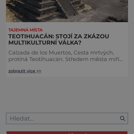
TAJEMNÁ MÍSTA
TEOTIHUACÁN: STOJÍ ZA ZKÁZOU
MULTIKULTURNÍ VÁLKA?
Calzada de los Muertos, Cesta mrtvých,
protíná Teotihuacán. Středem města míří
2,5 kilometru dlouhá ulice přímo k
zobrazit více >>
posvátné hoře Cerro Gordo. Čtyřicet metrů
širokou hlavní třídu lemují významné
budovy až k Pyramidě Měsíce, která
kopíruje tvar masivu za sebou. Kolem
Měsíční pyramidy se nachází dvanáct
menších pyramid. Nejspíše sloužily pro
praktikování lidských a zvířecích obětí. Na
náměstí Měsíce