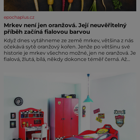
epochaplus.cz
Mrkev není jen oranžová. Její neuvěřitelný
příběh začíná fialovou barvou
Když dnes vytáhneme ze země mrkev, většina z nás
očekává sytě oranžový kořen. Jenže po většinu své
historie je mrkev všechno možné, jen ne oranžová. Je
fialová, žlutá, bílá, někdy dokonce téměř černá. Až
díky stovkám let pečlivého šlechtění se z ní stává
zelenina, bez které si českou zahradu ani
nedokážeme představit. Její příběh je