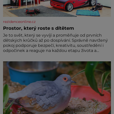
rezidenceonline.cz
Prostor, který roste s dítětem
Je to svět, který se vyvíjí a proměňuje od prvních
dětských krůčků až po dospívání. Správně navržený
pokoj podporuje bezpečí, kreativitu, soustředění i
odpočinek a reaguje na každou etapu života a
specifické potřeby dítěte. Pro nejmenší je klíčová
jednoduchost, měkkost a bezpečí, proto by pokoj
miminka měl působit především klidně a útulně.
Předškolní věk je