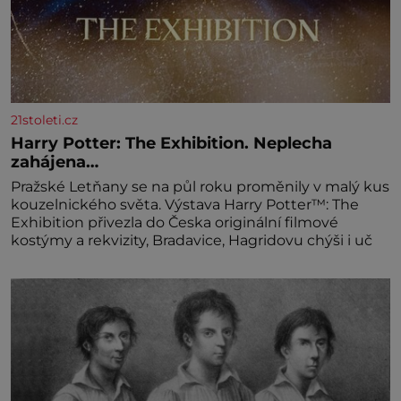
21stoleti.cz
Harry Potter: The Exhibition. Neplecha
zahájena…
Pražské Letňany se na půl roku proměnily v malý kus
kouzelnického světa. Výstava Harry Potter™: The
Exhibition přivezla do Česka originální filmové
kostýmy a rekvizity, Bradavice, Hagridovu chýši i uč