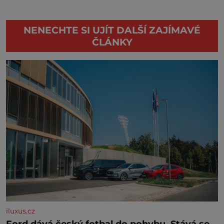
NENECHTE SI UJÍT DALŠÍ ZAJÍMAVÉ
ČLÁNKY
iluxus.cz
Ford dává český fotbal do pohybu. Stává se