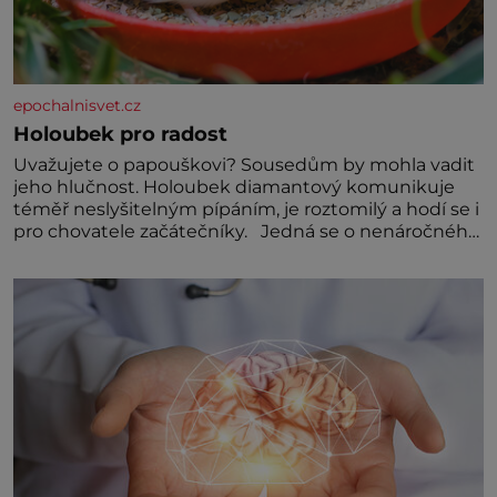
epochalnisvet.cz
Holoubek pro radost
Uvažujete o papouškovi? Sousedům by mohla vadit
jeho hlučnost. Holoubek diamantový komunikuje
téměř neslyšitelným pípáním, je roztomilý a hodí se i
pro chovatele začátečníky. Jedná se o nenáročného
klidného ptáčka, který většinu dne jen posedává.
Hodně času tráví na zemi, kde sbírá zbytky semínek
Jeho domovinou je prakticky celá Austrálie s
výjimkou pobřežní oblasti.