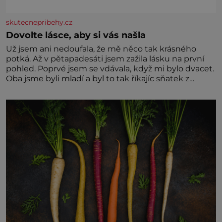
skutecnepribehy.cz
Dovolte lásce, aby si vás našla
Už jsem ani nedoufala, že mě něco tak krásného
potká. Až v pětapadesáti jsem zažila lásku na první
pohled. Poprvé jsem se vdávala, když mi bylo dvacet.
Oba jsme byli mladí a byl to tak říkajíc sňatek z
rozumu. Rodiče nás dali dohromady, Toník byl dobře
zaopatřený mladý muž. Manželství nám oběma moc
nesvědčilo, brzy jsme zjistili, že