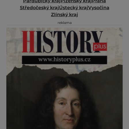
Pardubický kraj
Plzeňský kraj
Praha
Středočeský kraj
Ústecký kraj
Vysočina
Zlínský kraj
reklama