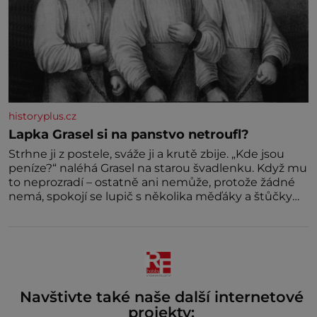
historyplus.cz
Lapka Grasel si na panstvo netroufl?
Strhne ji z postele, sváže ji a krutě zbije. „Kde jsou
peníze?“ naléhá Grasel na starou švadlenku. Když mu
to neprozradí – ostatně ani nemůže, protože žádné
nemá, spokojí se lupič s několika měďáky a štůčky
látky. Zraněná žena pár dní nato umírá. Je to muž
nebývale krutý. Jeho činy budí hrůzu ještě dlouho po
jeho smrti
Navštivte také naše další internetové
projekty: