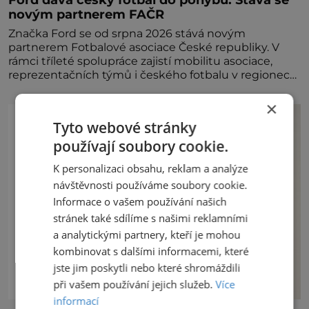
novým partnerem FAČR
Značka Ford se od srpna 2026 stává novým
partnerem Fotbalové asociace České republiky. V
rámci tříleté spolupráce zajistí mobilitu asociace,
reprezentačních týmů i českého fotbalu v regionech.
Partner
×
Tyto webové stránky
používají soubory cookie.
K personalizaci obsahu, reklam a analýze
návštěvnosti používáme soubory cookie.
Informace o vašem používání našich
stránek také sdílíme s našimi reklamními
a analytickými partnery, kteří je mohou
kombinovat s dalšími informacemi, které
jste jim poskytli nebo které shromáždili
při vašem používání jejich služeb.
Více
informací