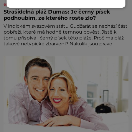
enigmaplus.cz
Strašidelná pláž Dumas: Je černý písek
podhoubím, ze kterého roste zlo?
V indickém svazovém státu Gudžarát se nachází část
pobřeží, které má hodně temnou pověst. Jistě k
tomu přispívá i černý písek této pláže. Proč má pláž
takové netypické zbarvení? Nakolik jsou pravd