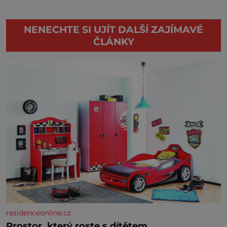
NENECHTE SI UJÍT DALŠÍ ZAJÍMAVÉ
ČLÁNKY
rezidenceonline.cz
Prostor, který roste s dítětem