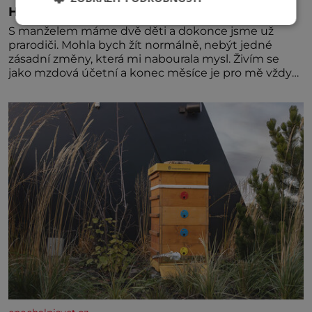
Hlas mě varuje před nebezpečím
S manželem máme dvě děti a dokonce jsme už
prarodiči. Mohla bych žít normálně, nebýt jedné
zásadní změny, která mi nabourala mysl. Živím se
jako mzdová účetní a konec měsíce je pro mě vždy
velice psychicky náročným obdobím. Od té chvíle, co
máme vnoučata, mi dcera čím dál častěji volá o
pomoc, co se hlídání týče. Dalo by se