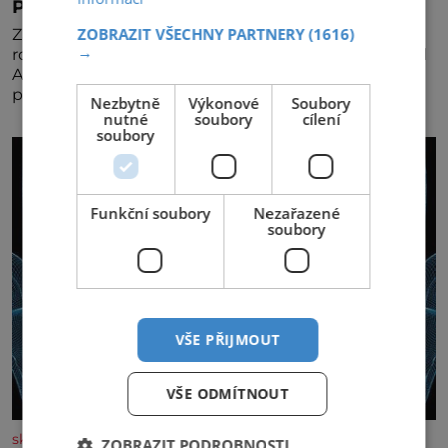
Pravá irská káva
ZOBRAZIT VŠECHNY PARTNERY
(1616)
Za jejího tvůrce je považován Joe Sharidan, když v
→
roce 1943 u letiště irského města Foynes obsluhoval
Američany, kteří kvůli špatnému počasí nemohli
pokračovat v cestě. Povzbudil je tehdy kávou,
Nezbytně
Výkonové
Soubory
nutné
soubory
cílení
soubory
Funkční soubory
Nezařazené
soubory
VŠE PŘIJMOUT
VŠE ODMÍTNOUT
skutecnepribehy.cz
ZOBRAZIT PODROBNOSTI