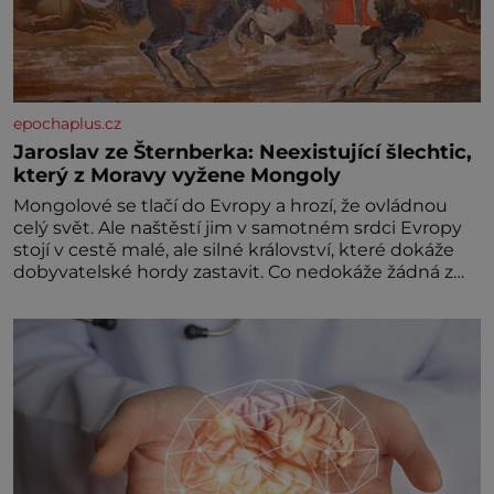
epochaplus.cz
Jaroslav ze Šternberka: Neexistující šlechtic,
který z Moravy vyžene Mongoly
Mongolové se tlačí do Evropy a hrozí, že ovládnou
celý svět. Ale naštěstí jim v samotném srdci Evropy
stojí v cestě malé, ale silné království, které dokáže
dobyvatelské hordy zastavit. Co nedokáže žádná z
asijských říší, co nedokážou Němci – to dokáže český
král. Nebo že by ne? Mongolové od roku 1223
postupují podél Kaspického a Azovského moře,