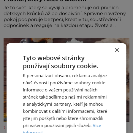
Je to svět, který se vyvíjí a proměňuje od prvních
dětských krůčků až po dospívání. Správně navržený
pokoj podporuje bezpečí, kreativitu, soustředění i
odpočinek a reaguje na každou etapu života a
specifické potřeby dítěte. Pro nejmenší je klíčová
jednoduchost, měkkost a bezpečí, proto by pokoj
miminka měl působit především klidně a útulně.
×
Předškolní věk je
Tyto webové stránky
používají soubory cookie.
K personalizaci obsahu, reklam a analýze
návštěvnosti používáme soubory cookie.
Informace o vašem používání našich
stránek také sdílíme s našimi reklamními
a analytickými partnery, kteří je mohou
kombinovat s dalšími informacemi, které
jste jim poskytli nebo které shromáždili
při vašem používání jejich služeb.
Více
tisicereceptu.cz
informací