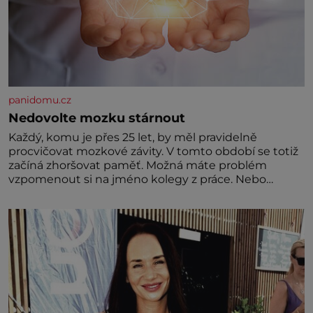
panidomu.cz
Nedovolte mozku stárnout
Každý, komu je přes 25 let, by měl pravidelně
procvičovat mozkové závity. V tomto období se totiž
začíná zhoršovat paměť. Možná máte problém
vzpomenout si na jméno kolegy z práce. Nebo
marně v paměti lovíte název knížky, kterou jste
nedávno přečetli. Je to opravdu tak, s věkem jako
kdyby se paměť rozhodla stávkovat. Cvičte