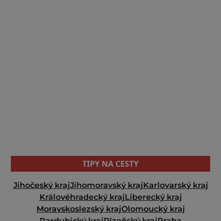
TIPY NA CESTY
Jihočeský kraj
Jihomoravský kraj
Karlovarský kraj
Královéhradecký kraj
Liberecký kraj
Moravskoslezský kraj
Olomoucký kraj
Pardubický kraj
Plzeňský kraj
Praha