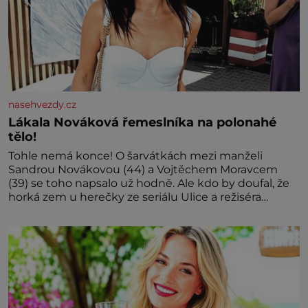
nasehvezdy.cz
Lákala Nováková řemeslníka na polonahé
tělo!
Tohle nemá konce! O šarvátkách mezi manželi
Sandrou Novákovou (44) a Vojtěchem Moravcem
(39) se toho napsalo už hodně. Ale kdo by doufal, že
horká zem u herečky ze seriálu Ulice a režiséra
vychladne,