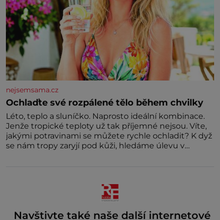
nejsemsama.cz
Ochlaďte své rozpálené tělo během chvilky
Léto, teplo a sluníčko. Naprosto ideální kombinace.
Jenže tropické teploty už tak příjemné nejsou. Víte,
jakými potravinami se můžete rychle ochladit? K dyž
se nám tropy zaryjí pod kůži, hledáme úlevu v
bazénu nebo pomocí klimatizace. Jenže ne vždycky
můžeme být v jejich blízkosti. Nemusíte však zoufat.
Pokud budete mít promyšlený jídelníček, žadné
pařáky si na vás
Navštivte také naše další internetové