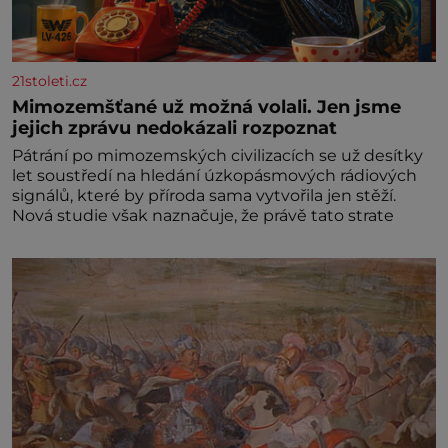
21stoleti.cz
Mimozemšťané už možná volali. Jen jsme
jejich zprávu nedokázali rozpoznat
Pátrání po mimozemských civilizacích se už desítky
let soustředí na hledání úzkopásmových rádiových
signálů, které by příroda sama vytvořila jen stěží.
Nová studie však naznačuje, že právě tato strate