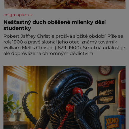
enigmaplus.cz
Nešťastný duch oběšené milenky děsí
studentky
Robert Jaffrey Christie prožívá složité období. Píše se
rok 1900 a právě skonal jeho otec, známý továrník
William Mellis Christie (1829–1900). Smutná událost je
ale doprovázena ohromným dědictvím