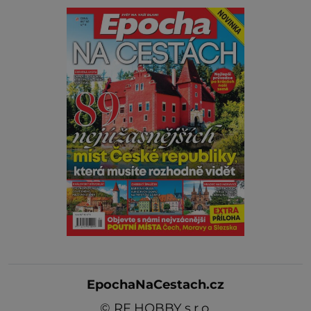
EpochaNaCestach.cz
©
RF HOBBY s.r.o.