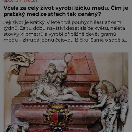
epochalnisvet.cz
Včela za celý život vyrobí lžičku medu. Čím je
pražský med ze střech tak ceněný?
Její život je krátký. V létě trvá pouhých šest až osm
týdnů. Za tu dobu navštíví desetitisíce květů, nalétá
stovky kilometrů a vyrobí přibližně devět gramů
medu – zhruba jednu čajovou lžičku. Sama o sobě se
může zdát bezvýznamná. Teprve když se spojí s
dalšími desítkami tisíc příslušnic svého včelstva,
vznikne jeden z nejdokonalejších organismů