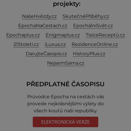
projekty:
NašeHvězdy.cz
SkutečnéPříběhy.cz
EpochaNaCestach.cz
EpochálníSvět.cz
Epochaplus.cz
Enigmaplus.cz
TisíceReceptů.cz
21Stoleti.cz
iLuxus.cz
RezidenceOnline.cz
DarujteČasopis.cz
HistoryPlus.cz
NejsemSama.cz
PŘEDPLATNÉ ČASOPISU
Prúvodce Epocha na cestách vás
provede nejkrásnějšími výlety do
všech koutů naší republiky.
ELEKTRONICKÁ VERZE