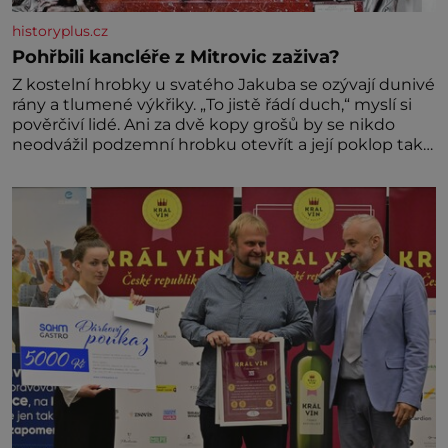
historyplus.cz
Pohřbili kancléře z Mitrovic zaživa?
Z kostelní hrobky u svatého Jakuba se ozývají dunivé
rány a tlumené výkřiky. „To jistě řádí duch,“ myslí si
pověrčiví lidé. Ani za dvě kopy grošů by se nikdo
neodvážil podzemní hrobku otevřít a její poklop tak
raději jen skrápí svěcenou vodou. Za několik dní
divné burácení skutečně ustane. Když o mnoho let
později hrobku