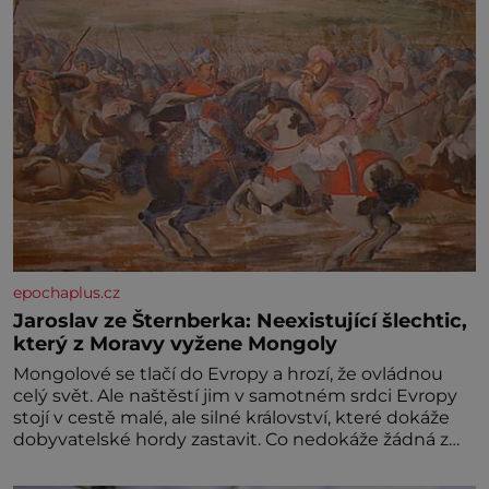
epochaplus.cz
Jaroslav ze Šternberka: Neexistující šlechtic,
který z Moravy vyžene Mongoly
Mongolové se tlačí do Evropy a hrozí, že ovládnou
celý svět. Ale naštěstí jim v samotném srdci Evropy
stojí v cestě malé, ale silné království, které dokáže
dobyvatelské hordy zastavit. Co nedokáže žádná z
asijských říší, co nedokážou Němci – to dokáže český
král. Nebo že by ne? Mongolové od roku 1223