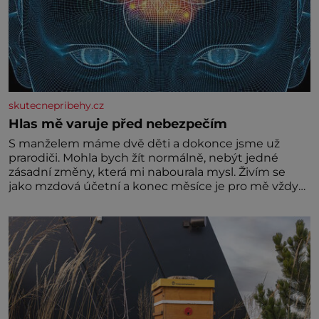
skutecnepribehy.cz
Hlas mě varuje před nebezpečím
S manželem máme dvě děti a dokonce jsme už
prarodiči. Mohla bych žít normálně, nebýt jedné
zásadní změny, která mi nabourala mysl. Živím se
jako mzdová účetní a konec měsíce je pro mě vždy
velice psychicky náročným obdobím. Od té chvíle, co
máme vnoučata, mi dcera čím dál častěji volá o
pomoc, co se hlídání týče. Dalo by se