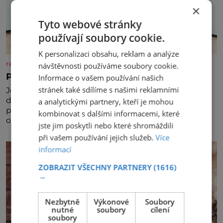
×
Tyto webové stránky
používají soubory cookie.
K personalizaci obsahu, reklam a analýze
rezidenceonline.cz
návštěvnosti používáme soubory cookie.
Prostor, který roste s dítětem
Informace o vašem používání našich
stránek také sdílíme s našimi reklamními
Je to svět, který se vyvíjí a proměňuje od prvních
dětských krůčků až po dospívání. Správně navržený
a analytickými partnery, kteří je mohou
pokoj podporuje bezpečí, kreativitu, soustředění i
kombinovat s dalšími informacemi, které
odpočinek a reaguje na každou etapu života a
jste jim poskytli nebo které shromáždili
specifické potřeby dítěte. Pro nejmenší je klíčová
při vašem používání jejich služeb.
Více
jednoduchost, měkkost a bezpečí, proto by pokoj
informací
miminka měl působit především klidně a útulně.
Předškolní věk je
ZOBRAZIT VŠECHNY PARTNERY
(1616)
→
Nezbytně
Výkonové
Soubory
nutné
soubory
cílení
soubory