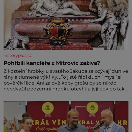
historyplus.cz
Pohřbili kancléře z Mitrovic zaživa?
Z kostelní hrobky u svatého Jakuba se ozývají dunivé
rány a tlumené výkřiky. „To jistě řádí duch,“ myslí si
pověrčiví lidé. Ani za dvě kopy grošů by se nikdo
neodvážil podzemní hrobku otevřít a její poklop tak
raději jen skrápí svěcenou vodou. Za několik dní
divné burácení skutečně ustane. Když o mnoho let
později hrobku