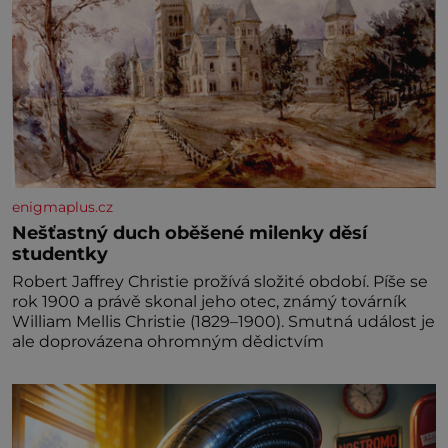
enigmaplus.cz
Nešťastný duch oběšené milenky děsí
studentky
Robert Jaffrey Christie prožívá složité období. Píše se
rok 1900 a právě skonal jeho otec, známý továrník
William Mellis Christie (1829–1900). Smutná událost je
ale doprovázena ohromným dědictvím