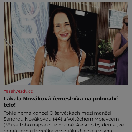
nedávno přečetli. Je to opravdu tak, s věkem jako
kdyby se paměť rozhodla stávkovat. Cvičte
nasehvezdy.cz
Lákala Nováková řemeslníka na polonahé
tělo!
Tohle nemá konce! O šarvátkách mezi manželi
Sandrou Novákovou (44) a Vojtěchem Moravcem
(39) se toho napsalo už hodně. Ale kdo by doufal, že
horká zem u herečky ze seriálu Ulice a režiséra