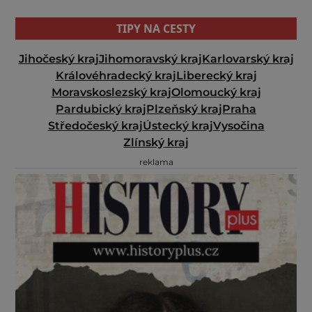
TIPY NA CESTY
Jihočeský kraj
Jihomoravský kraj
Karlovarský kraj
Královéhradecký kraj
Liberecký kraj
Moravskoslezský kraj
Olomoucký kraj
Pardubický kraj
Plzeňský kraj
Praha
Středočeský kraj
Ústecký kraj
Vysočina
Zlínský kraj
reklama