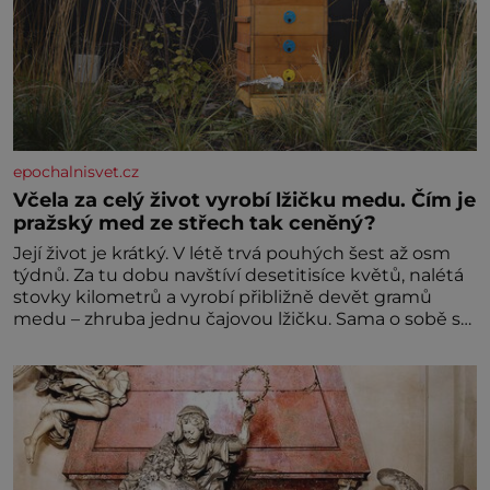
epochalnisvet.cz
Včela za celý život vyrobí lžičku medu. Čím je
pražský med ze střech tak ceněný?
Její život je krátký. V létě trvá pouhých šest až osm
týdnů. Za tu dobu navštíví desetitisíce květů, nalétá
stovky kilometrů a vyrobí přibližně devět gramů
medu – zhruba jednu čajovou lžičku. Sama o sobě se
může zdát bezvýznamná. Teprve když se spojí s
dalšími desítkami tisíc příslušnic svého včelstva,
vznikne jeden z nejdokonalejších organismů