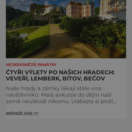
NEJKRÁSNĚJŠÍ PAMÁTKY
ČTYŘI VÝLETY PO NAŠICH HRADECH:
VEVEŘÍ, LEMBERK, BÍTOV, BEČOV
Naše hrady a zámky lákají stále více
návštěvníků. Malá exkurze do dějin naší
země neuškodí nikomu. Udělejte si proti
hezké rodinné odpoledne a vyražte s dětmi
zobrazit více >>
či vnoučaty na hrad. Veveří - hrad opředený
tajemství Veveří je jeden z nejrozsáhlejších
hradních areálů u nás. Stojí na rozsáhlém