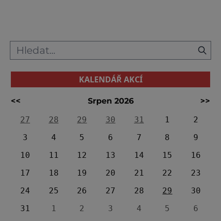
skalním ostrohu nedaleko Brna. Poprvé je
připomínán roku 1213. Výrazně byl rozšířen ve
14. stol. za vlády
KALENDÁŘ AKCÍ
<<
Srpen 2026
>>
27
28
29
30
31
1
2
3
4
5
6
7
8
9
10
11
12
13
14
15
16
17
18
19
20
21
22
23
24
25
26
27
28
29
30
31
1
2
3
4
5
6