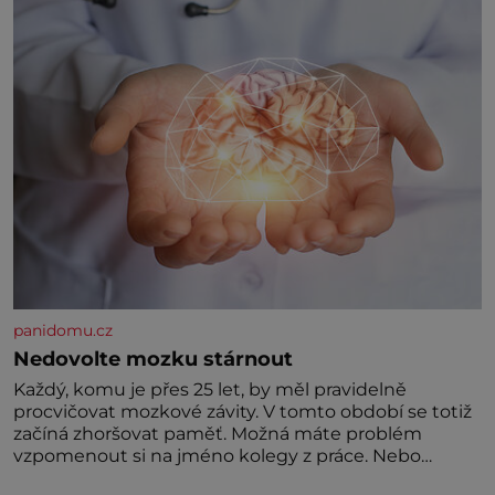
postupují podél Kaspického a Azovského moře,
panidomu.cz
Nedovolte mozku stárnout
Každý, komu je přes 25 let, by měl pravidelně
procvičovat mozkové závity. V tomto období se totiž
začíná zhoršovat paměť. Možná máte problém
vzpomenout si na jméno kolegy z práce. Nebo
marně v paměti lovíte název knížky, kterou jste