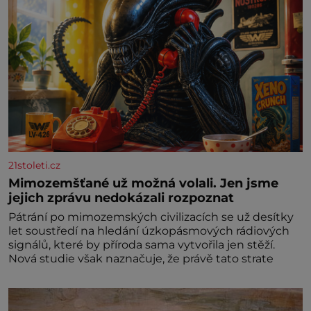
21stoleti.cz
Mimozemšťané už možná volali. Jen jsme
jejich zprávu nedokázali rozpoznat
Pátrání po mimozemských civilizacích se už desítky
let soustředí na hledání úzkopásmových rádiových
signálů, které by příroda sama vytvořila jen stěží.
Nová studie však naznačuje, že právě tato strate