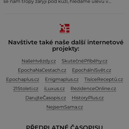
se nám tropy zaryjí pod kůži, hledáme úlevu v
bazénu nebo pomocí klimatizace. Jenže ne vždycky
můžeme být v jejich blízkosti. Nemusíte však zoufat.
Pokud budete mít promyšlený jídelníček, žadné
pařáky si na vás
Navštivte také naše další internetové
projekty:
NašeHvězdy.cz
SkutečnéPříběhy.cz
EpochaNaCestach.cz
EpochálníSvět.cz
Epochaplus.cz
Enigmaplus.cz
TisíceReceptů.cz
21Stoleti.cz
iLuxus.cz
RezidenceOnline.cz
DarujteČasopis.cz
HistoryPlus.cz
NejsemSama.cz
PŘEDPLATNÉ ČASOPISU