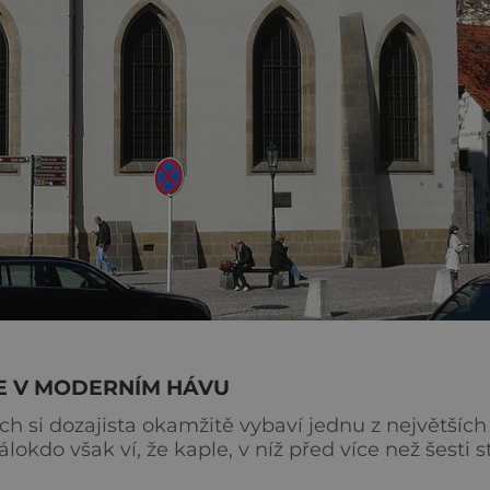
IE V MODERNÍM HÁVU
h si dozajista okamžitě vybaví jednu z největších
okdo však ví, že kaple, v níž před více než šesti s
vit, jak