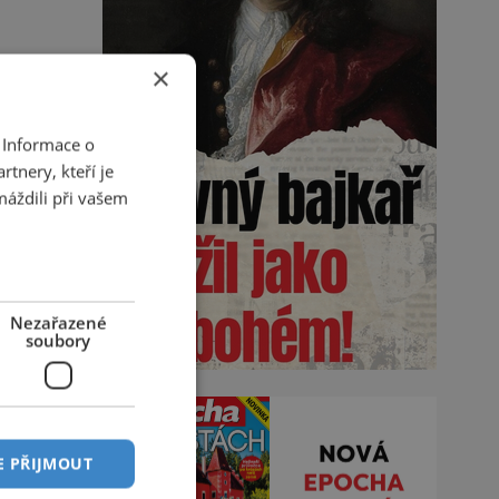
×
 Informace o
tnery, kteří je
máždili při vašem
Nezařazené
soubory
E PŘIJMOUT