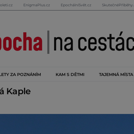
oleti.cz
EnigmaPlus.cz
EpochálníSvět.cz
SkutečnéPříběhy.
LETY ZA POZNÁNÍM
KAM S DĚTMI
TAJEMNÁ MÍSTA
á Kaple