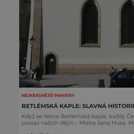
NEJKRÁSNĚJŠÍ PAMÁTKY
BETLÉMSKÁ KAPLE: SLAVNÁ HISTOR
Když se řekne Betlémská kaple, každý Čec
postav našich dějin – Mistra Jana Husa. Mál
lety kázal, je ve skutečnosti desetkrát mladší. Možná si dnes ani neumíme předsta