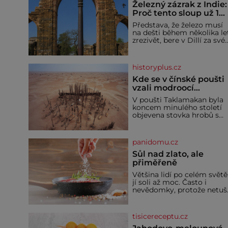
Železný zázrak z Indie:
Proč tento sloup už 1
600 let nezná rez?
Představa, že železo musí
na dešti během několika le
zrezivět, bere v Dillí za své.
Uprostřed komplexu Qutb
stojí více než sedm metrů
vysoký železný sloup, který
historyplus.cz
už přibližně 1 600 let
odolává počasí
Kde se v čínské poušti
vzali modroocí
blonďáci?
V poušti Taklamakan byla
koncem minulého století
objevena stovka hrobů s
téměř netknutými
mumiemi. Všichni mrtví
byli pohřbeni s úctou a
panidomu.cz
četnými milodary. Asi
nejvíc přitom vědce zaujal
Sůl nad zlato, ale
hrob tříměsíčního
přiměřeně
chlapečka s modrou
Většina lidí po celém světě
filcovou čapkou, z níž se
jí soli až moc. Často i
draly blonďaté vlásky. Fakt,
nevědomky, protože netuší
že jsou těla dávných lidí
jak velké množství se jí
nesmírně dobře zachovalá,
skrývá v průmyslově
přičítají odborníci zdejším
vyráběných potravinách,
klimatickým podmínkám.
tisicereceptu.cz
dokonce i těch sladkých.
Sucho, prosolené písky a
Sůl je zdravá Ale v ani ne