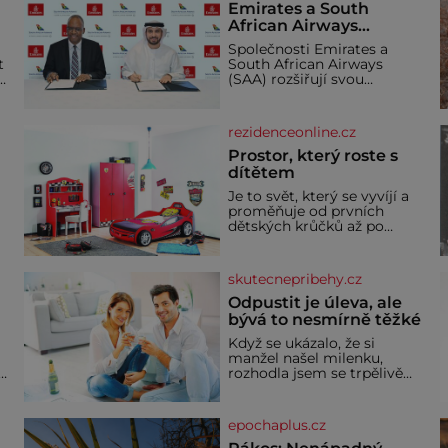
Emirates a South
African Airways
rozšiřují partnerství.
Společnosti Emirates a
Cestujícím nově
t
South African Airways
zpřístupní dalších
(SAA) rozšiřují svou
devět destinací v jižní a
dlouholetou codesharovou
spolupráci. Nová reciproční
střední Africe
dohoda zpřístupní
rezidenceonline.cz
cestujícím devět dalších
destinací v jižní a střední
Prostor, který roste s
Africe a u
dítětem
Je to svět, který se vyvíjí a
proměňuje od prvních
dětských krůčků až po
dospívání. Správně
navržený pokoj podporuje
bezpečí, kreativitu,
skutecnepribehy.cz
soustředění i odpočinek a
reaguje na každou etapu
Odpustit je úleva, ale
života a specifické potřeby
bývá to nesmírně těžké
dítěte. Pro nejmenší je
Když se ukázalo, že si
klíčová jednoduchost,
manžel našel milenku,
měkkost a bezpečí, proto
,
rozhodla jsem se trpělivě
by pokoj miminka měl
vyčkávat, přesvědčena, že
působit především klidně a
se dříve či později vrátí k
útulně. Předškolní věk je
rodině. Možná je to jedna z
epochaplus.cz
nejtěžších věcí na světě. Ale
každý, kdo s tím má nějaké