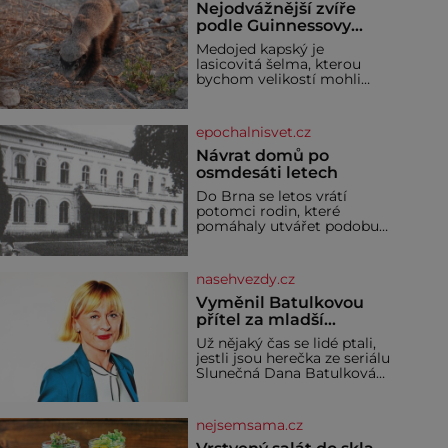
Nejodvážnější zvíře
podle Guinnessovy
knihy rekordů?
Medojed kapský je
Šelmička s pruhem na
lasicovitá šelma, kterou
hřbetě!
bychom velikostí mohli
přirovnat k českému
jezevci. Je extrémně
nebojácná, ostatně bývá
epochalnisvet.cz
označována za
nejodvážnější zvíře vůbec. V
Návrat domů po
této souvislosti je dokonc
osmdesáti letech
Do Brna se letos vrátí
potomci rodin, které
pomáhaly utvářet podobu
města, ale jejichž osudy
dramaticky přerušila druhá
světová válka. Příběhy rodů
nasehvezdy.cz
Placzek, Löw-Beer,
Fuhrmann, Kohn a Stiassni
Vyměnil Batulkovou
se stanou jednou z hlavních
přítel za mladší
dramaturgických linií
exemplář?
Už nějaký čas se lidé ptali,
festivalu židovské kultury
jestli jsou herečka ze seriálu
ŠTETL FEST 2026. Některé
Slunečná Dana Batulková
návraty nejsou jednoduché.
(68) a její partner, režisér
Místa, která si člověk
Ondřej Zajíc (56), ještě
pamatuje z rodinných
vůbec spolu. Herečka od
vyprávění, už dávno
nejsemsama.cz
sebe přítele od samého
začátku odhán