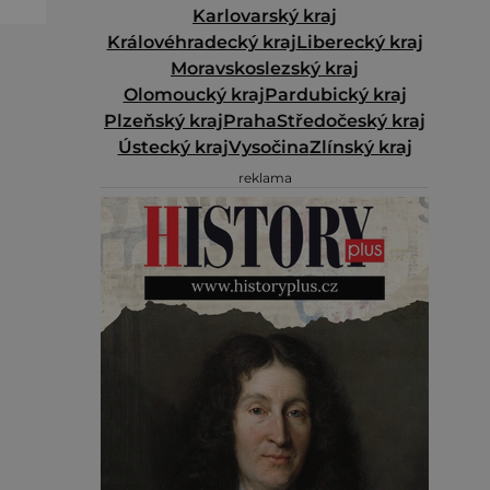
Karlovarský kraj
Královéhradecký kraj
Liberecký kraj
Moravskoslezský kraj
Olomoucký kraj
Pardubický kraj
Plzeňský kraj
Praha
Středočeský kraj
Ústecký kraj
Vysočina
Zlínský kraj
reklama