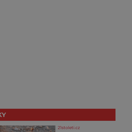
KY
21stoleti.cz