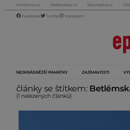
PaníDomu.cz
NašeHvězdy.cz
Epochaplus.cz
21St
Facebook
Twitter
Instagram
NEJKRÁSNĚJŠÍ PAMÁTKY
ZAJÍMAVOSTI
VÝ
články se štítkem:
Betlémsk
(1 nalezených článků)