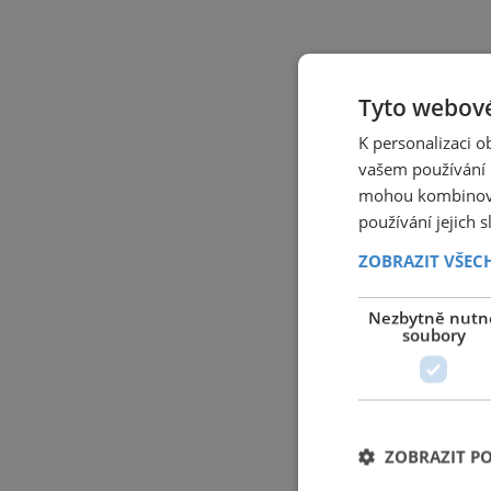
Tyto webové
K personalizaci 
vašem používání n
mohou kombinovat
používání jejich 
ZOBRAZIT VŠEC
Nezbytně nutn
soubory
ZOBRAZIT P