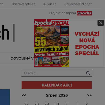
cz
TisíceReceptů.cz
iLuxus.cz
RezidenceOnline.cz
Projekt časopisu
×
DOVOLENÁ V ZAHRANIČÍ
KALENDÁŘ AKCÍ
KALENDÁŘ AKCÍ
<<
Srpen 2026
>>
27
28
29
30
31
1
2