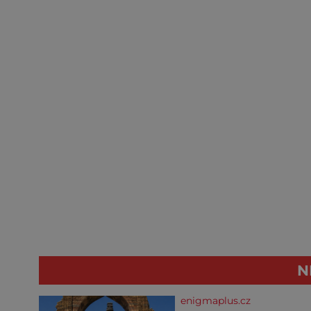
N
enigmaplus.cz