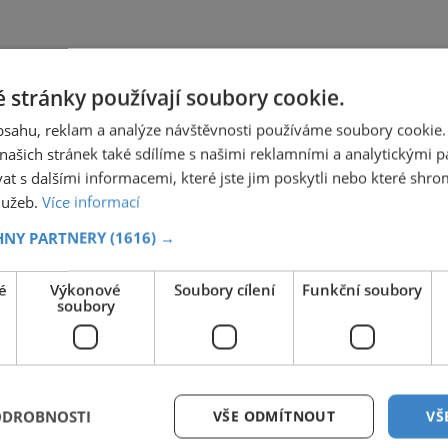
 stránky používají soubory cookie.
obsahu, reklam a analýze návštěvnosti používáme soubory cookie.
ašich stránek také sdílíme s našimi reklamními a analytickými par
 s dalšími informacemi, které jste jim poskytli nebo které shro
služeb.
Více informací
HNY PARTNERY
(1616) →
é
Výkonové
Soubory cílení
Funkční soubory
soubory
ODROBNOSTI
VŠE ODMÍTNOUT
VŠ