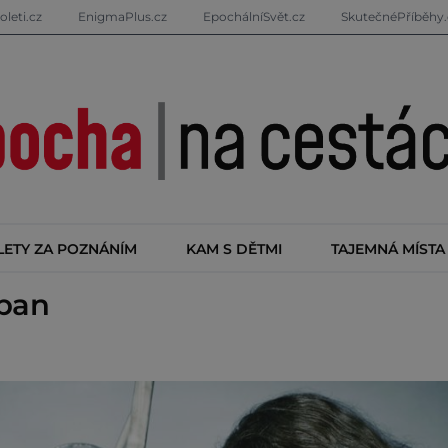
oleti.cz
EnigmaPlus.cz
EpochálníSvět.cz
SkutečnéPříběhy.
LETY ZA POZNÁNÍM
KAM S DĚTMI
TAJEMNÁ MÍSTA
ipan