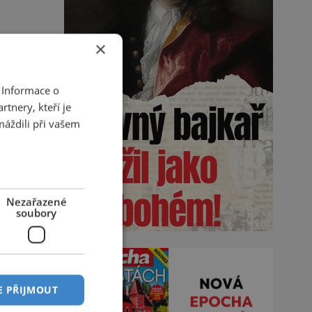
×
 Informace o
tnery, kteří je
máždili při vašem
Nezařazené
soubory
E PŘIJMOUT