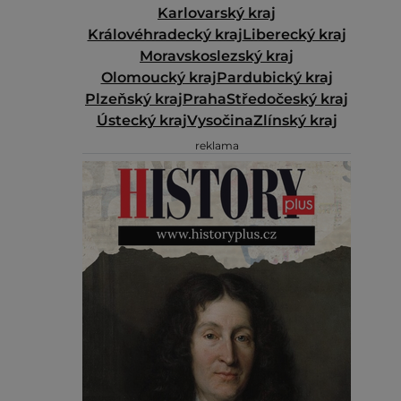
Karlovarský kraj
Královéhradecký kraj
Liberecký kraj
Moravskoslezský kraj
Olomoucký kraj
Pardubický kraj
Plzeňský kraj
Praha
Středočeský kraj
Ústecký kraj
Vysočina
Zlínský kraj
reklama