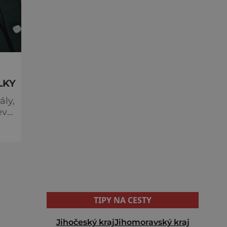
LKY
ály,
ev
TIPY NA CESTY
Jihočeský kraj
Jihomoravský kraj