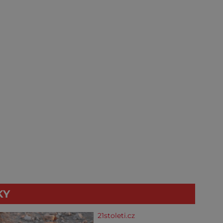
KY
21stoleti.cz