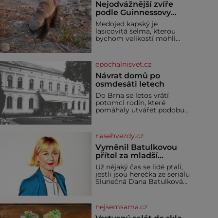
Nejodvážnější zvíře
podle Guinnessovy
knihy rekordů?
Medojed kapský je
Šelmička s pruhem na
lasicovitá šelma, kterou
hřbetě!
bychom velikostí mohli
přirovnat k českému
jezevci. Je extrémně
nebojácná, ostatně bývá
epochalnisvet.cz
označována za
nejodvážnější zvíře vůbec. V
Návrat domů po
této souvislosti je dokonc
osmdesáti letech
Do Brna se letos vrátí
potomci rodin, které
pomáhaly utvářet podobu
města, ale jejichž osudy
dramaticky přerušila druhá
světová válka. Příběhy rodů
nasehvezdy.cz
Placzek, Löw-Beer,
Fuhrmann, Kohn a Stiassni
Vyměnil Batulkovou
se stanou jednou z hlavních
přítel za mladší
dramaturgických linií
exemplář?
Už nějaký čas se lidé ptali,
festivalu židovské kultury
jestli jsou herečka ze seriálu
ŠTETL FEST 2026. Některé
Slunečná Dana Batulková
návraty nejsou jednoduché.
(68) a její partner, režisér
Místa, která si člověk
Ondřej Zajíc (56), ještě
pamatuje z rodinných
vůbec spolu. Herečka od
vyprávění, už dávno
nejsemsama.cz
sebe přítele od samého
začátku odhán