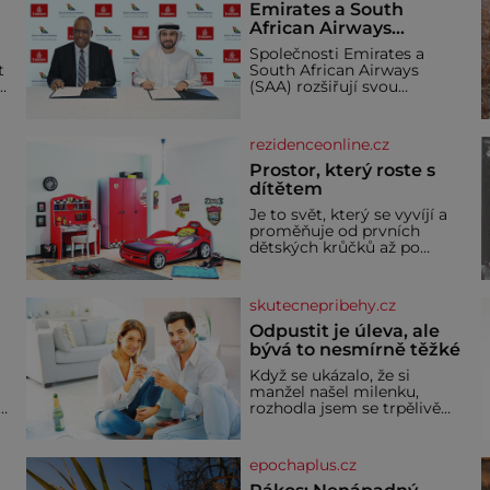
Emirates a South
African Airways
rozšiřují partnerství.
Společnosti Emirates a
Cestujícím nově
t
South African Airways
zpřístupní dalších
(SAA) rozšiřují svou
devět destinací v jižní a
dlouholetou codesharovou
spolupráci. Nová reciproční
střední Africe
dohoda zpřístupní
rezidenceonline.cz
cestujícím devět dalších
destinací v jižní a střední
Prostor, který roste s
Africe a u
dítětem
Je to svět, který se vyvíjí a
proměňuje od prvních
dětských krůčků až po
dospívání. Správně
navržený pokoj podporuje
bezpečí, kreativitu,
skutecnepribehy.cz
soustředění i odpočinek a
reaguje na každou etapu
Odpustit je úleva, ale
života a specifické potřeby
bývá to nesmírně těžké
dítěte. Pro nejmenší je
Když se ukázalo, že si
klíčová jednoduchost,
manžel našel milenku,
měkkost a bezpečí, proto
,
rozhodla jsem se trpělivě
by pokoj miminka měl
vyčkávat, přesvědčena, že
působit především klidně a
se dříve či později vrátí k
útulně. Předškolní věk je
rodině. Možná je to jedna z
epochaplus.cz
nejtěžších věcí na světě. Ale
každý, kdo s tím má nějaké