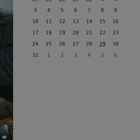
3
4
5
6
7
8
9
10
11
12
13
14
15
16
17
18
19
20
21
22
23
24
25
26
27
28
29
30
31
1
2
3
4
5
6