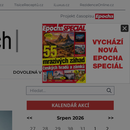
cz
TisíceReceptů.cz
iLuxus.cz
RezidenceOnline.cz
Projekt časopisu
×
DOVOLENÁ V ZAHRANIČÍ
KALENDÁŘ AKCÍ
KALENDÁŘ AKCÍ
<<
Srpen 2026
>>
27
28
29
30
31
1
2