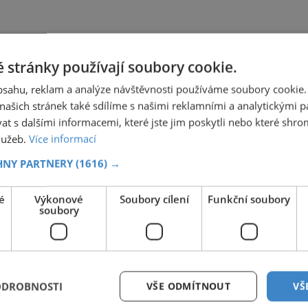
 stránky používají soubory cookie.
obsahu, reklam a analýze návštěvnosti používáme soubory cookie.
ašich stránek také sdílíme s našimi reklamními a analytickými par
 s dalšími informacemi, které jste jim poskytli nebo které shro
služeb.
Více informací
HNY PARTNERY
(1616) →
é
Výkonové
Soubory cílení
Funkční soubory
soubory
ODROBNOSTI
VŠE ODMÍTNOUT
VŠ