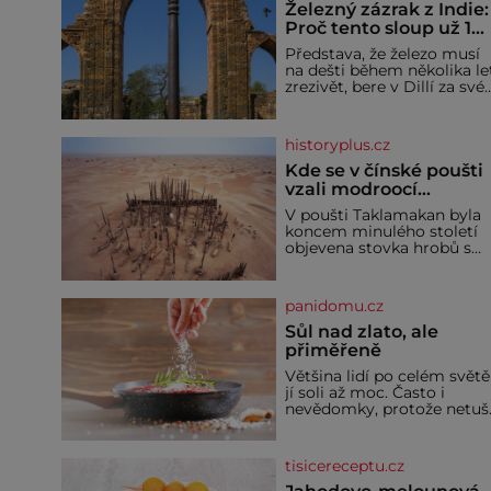
Železný zázrak z Indie:
Proč tento sloup už 1
600 let nezná rez?
Představa, že železo musí
na dešti během několika le
zrezivět, bere v Dillí za své.
Uprostřed komplexu Qutb
stojí více než sedm metrů
vysoký železný sloup, který
historyplus.cz
už přibližně 1 600 let
odolává počasí
Kde se v čínské poušti
vzali modroocí
blonďáci?
V poušti Taklamakan byla
koncem minulého století
objevena stovka hrobů s
téměř netknutými
mumiemi. Všichni mrtví
byli pohřbeni s úctou a
panidomu.cz
četnými milodary. Asi
nejvíc přitom vědce zaujal
Sůl nad zlato, ale
hrob tříměsíčního
přiměřeně
chlapečka s modrou
Většina lidí po celém světě
filcovou čapkou, z níž se
jí soli až moc. Často i
draly blonďaté vlásky. Fakt,
nevědomky, protože netuší
že jsou těla dávných lidí
jak velké množství se jí
nesmírně dobře zachovalá,
skrývá v průmyslově
přičítají odborníci zdejším
vyráběných potravinách,
klimatickým podmínkám.
tisicereceptu.cz
dokonce i těch sladkých.
Sucho, prosolené písky a
Sůl je zdravá Ale v ani ne