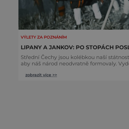
VÝLETY ZA POZNÁNÍM
LIPANY A JANKOV: PO STOPÁCH POSL
Střední Čechy jsou kolébkou naší státnosti
aby náš národ neodvratně formovaly. Vyd
z období husitských válek i do míst, kde s
zobrazit více >>
zároveň posledních velkých bitev třicetileté války na če
na úbočí Lipského kopce po