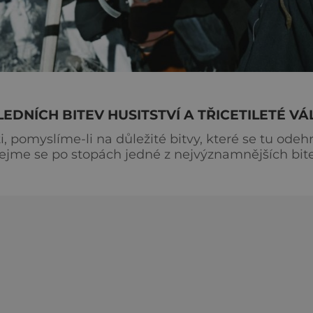
EDNÍCH BITEV HUSITSTVÍ A TŘICETILETÉ VÁ
, pomyslíme-li na důležité bitvy, které se tu odehr
ejme se po stopách jedné z nejvýznamnějších bit
e odehrála jedna z největších, nejkrvavějších a
ském území. Bitva u Lipan se odehrála