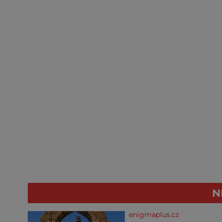
N
enigmaplus.cz