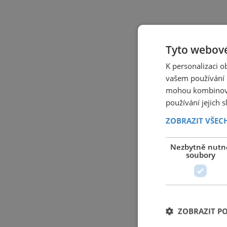
Tyto webové
K personalizaci 
vašem používání n
mohou kombinovat
používání jejich 
ZOBRAZIT VŠEC
Nezbytně nutn
soubory
ZOBRAZIT P