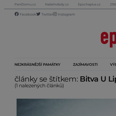
PaníDomu.cz
NašeHvězdy.cz
Epochaplus.cz
21St
Facebook
Twitter
Instagram
NEJKRÁSNĚJŠÍ PAMÁTKY
ZAJÍMAVOSTI
VÝ
články se štítkem:
Bitva U L
(1 nalezených článků)