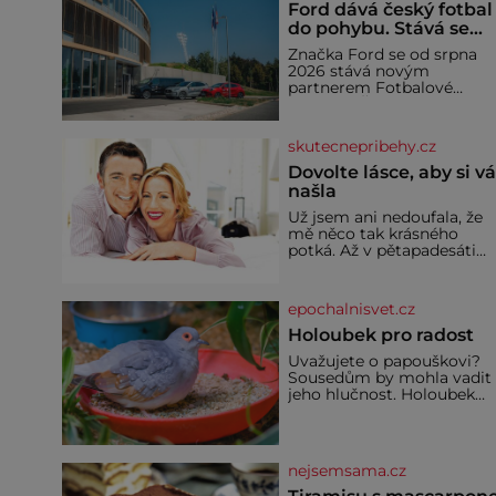
Ford dává český fotbal
do pohybu. Stává se
novým partnerem
Značka Ford se od srpna
FAČR
2026 stává novým
partnerem Fotbalové
asociace České republiky. 
rámci tříleté spolupráce
zajistí mobilitu asociace,
skutecnepribehy.cz
reprezentačních týmů i
českého fotbalu v
Dovolte lásce, aby si v
regionech. Partner
našla
Už jsem ani nedoufala, že
mě něco tak krásného
potká. Až v pětapadesáti
jsem zažila lásku na první
pohled. Poprvé jsem se
vdávala, když mi bylo
epochalnisvet.cz
dvacet. Oba jsme byli mlad
a byl to tak říkajíc sňatek z
Holoubek pro radost
rozumu. Rodiče nás dali
Uvažujete o papouškovi?
dohromady, Toník byl dob
Sousedům by mohla vadit
zaopatřený mladý muž.
jeho hlučnost. Holoubek
Manželství nám oběma
diamantový komunikuje
moc nesvědčilo, brzy jsme
téměř neslyšitelným
zjistili, že
pípáním, je roztomilý a ho
se i pro chovatele
nejsemsama.cz
začátečníky. Jedná se o
nenáročného klidného