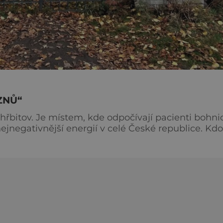
ZNŮ“
 hřbitov. Je místem, kde odpočívají pacienti bohni
negativnější energií v celé České republice. Kdo
e, bolesti v zádech, záchvaty zimy a podobně.
 v roce 1906. Do roku 1966, kdy přestal fungovat, 