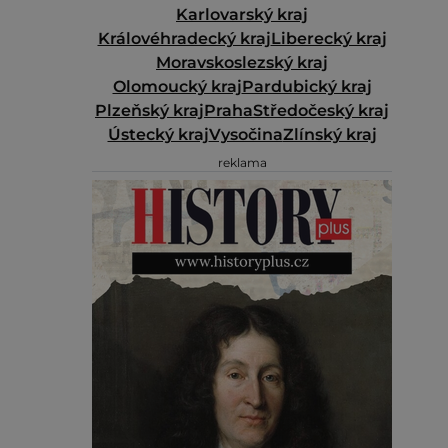
Karlovarský kraj
Královéhradecký kraj
Liberecký kraj
Moravskoslezský kraj
Olomoucký kraj
Pardubický kraj
Plzeňský kraj
Praha
Středočeský kraj
Ústecký kraj
Vysočina
Zlínský kraj
reklama