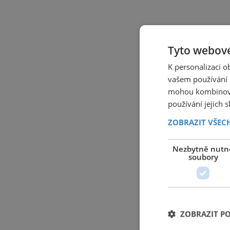
Tyto webové
K personalizaci 
vašem používání n
mohou kombinovat
používání jejich 
ZOBRAZIT VŠEC
Nezbytně nutn
soubory
ZOBRAZIT P