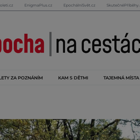
oleti.cz
EnigmaPlus.cz
EpochálníSvět.cz
SkutečnéPříběhy.
LETY ZA POZNÁNÍM
KAM S DĚTMI
TAJEMNÁ MÍSTA