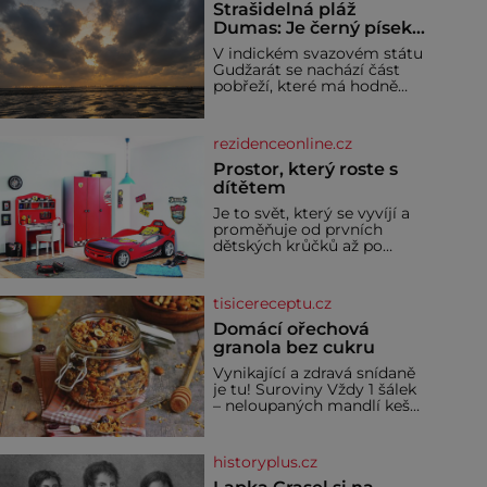
Strašidelná pláž
Dumas: Je černý písek
podhoubím, ze kterého
V indickém svazovém státu
roste zlo?
Gudžarát se nachází část
pobřeží, které má hodně
temnou pověst. Jistě k
tomu přispívá i černý písek
této pláže. Proč má pláž
rezidenceonline.cz
takové netypické zbarvení?
Nakolik jsou pravd
Prostor, který roste s
dítětem
Je to svět, který se vyvíjí a
proměňuje od prvních
dětských krůčků až po
dospívání. Správně
navržený pokoj podporuje
bezpečí, kreativitu,
tisicereceptu.cz
soustředění i odpočinek a
reaguje na každou etapu
Domácí ořechová
života a specifické potřeby
granola bez cukru
dítěte. Pro nejmenší je
Vynikající a zdravá snídaně
klíčová jednoduchost,
je tu! Suroviny Vždy 1 šálek
měkkost a bezpečí, proto
– neloupaných mandlí kešu
by pokoj miminka měl
ořechů vlašských ořechů
působit především klidně a
slunečnicových semínek
útulně. Předškolní věk je
semínek dýně rozinek 3
historyplus.cz
šálky ovesných vloček 1
lžíce mlet