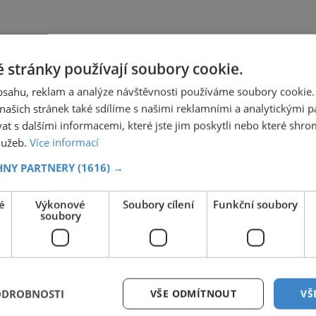
 stránky používají soubory cookie.
obsahu, reklam a analýze návštěvnosti používáme soubory cookie.
ašich stránek také sdílíme s našimi reklamními a analytickými par
 s dalšími informacemi, které jste jim poskytli nebo které shro
služeb.
Více informací
HNY PARTNERY
(1616) →
é
Výkonové
Soubory cílení
Funkční soubory
soubory
ODROBNOSTI
VŠE ODMÍTNOUT
VŠ