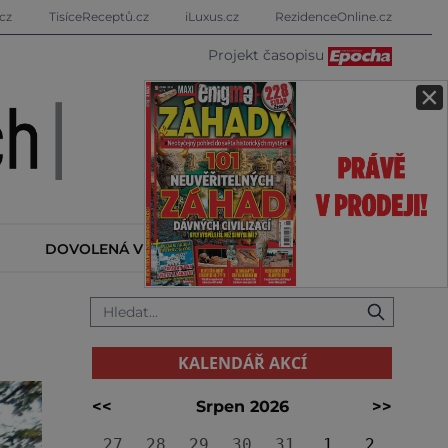
cz
TisíceReceptů.cz
iLuxus.cz
RezidenceOnline.cz
Projekt časopisu
×
DOVOLENÁ V ZAHRANIČÍ
KALENDÁŘ AKCÍ
KALENDÁŘ AKCÍ
<<
Srpen 2026
>>
27
28
29
30
31
1
2