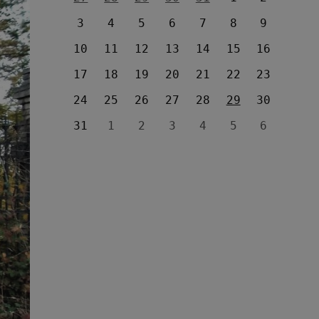
3
4
5
6
7
8
9
10
11
12
13
14
15
16
17
18
19
20
21
22
23
24
25
26
27
28
29
30
31
1
2
3
4
5
6