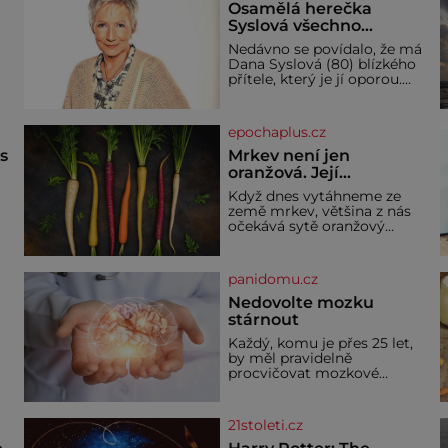
Osamělá herečka
Syslová všechno
vzdala?
Nedávno se povídalo, že má
Dana Syslová (80) blízkého
přítele, který je jí oporou.
V
Ale je to ještě vůbec
pravda? V posledních dnech
čím dál častěji mluví o
epochaplus.cz
svém odchodu. Dohnala ji
snad samota? Půs
ás
Mrkev není jen
oranžová. Její
neuvěřitelný příběh
Když dnes vytáhneme ze
začíná fialovou barvou
země mrkev, většina z nás
očekává sytě oranžový
kořen. Jenže po většinu své
historie je mrkev všechno
možné, jen ne oranžová. Je
panidomu.cz
í
fialová, žlutá, bílá, někdy
dokonce téměř černá. Až
Nedovolte mozku
díky stovkám let pečlivého
stárnout
ře
šlechtění se z ní stává
Každý, komu je přes 25 let,
zelenina, bez které si českou
by měl pravidelně
zahradu ani nedokážeme
procvičovat mozkové
představit. Její příběh je
závity. V tomto období se
dí
totiž začíná zhoršovat
paměť. Možná máte
21stoleti.cz
problém vzpomenout si na
jméno kolegy z práce. Nebo