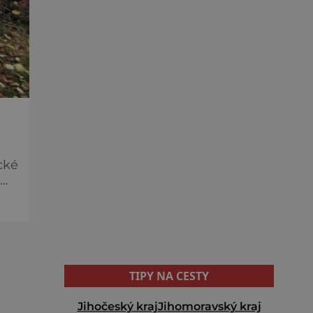
cké
zde
TIPY NA CESTY
Jihočeský kraj
Jihomoravský kraj