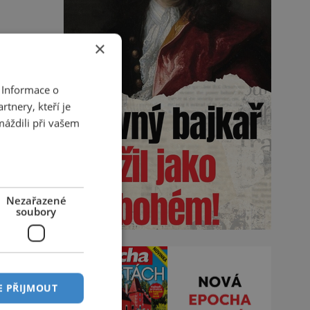
×
 Informace o
tnery, kteří je
máždili při vašem
Nezařazené
soubory
E PŘIJMOUT