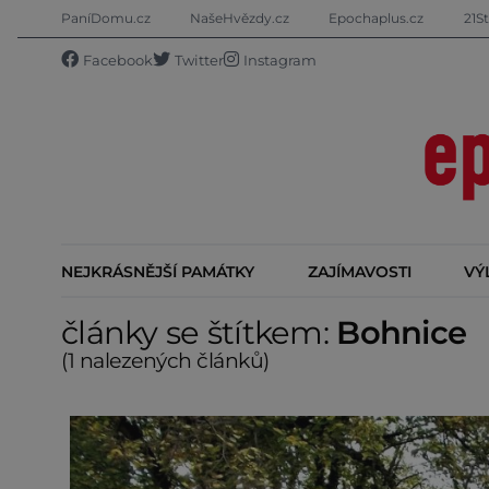
PaníDomu.cz
NašeHvězdy.cz
Epochaplus.cz
21St
Facebook
Twitter
Instagram
NEJKRÁSNĚJŠÍ PAMÁTKY
ZAJÍMAVOSTI
VÝ
články se štítkem:
Bohnice
(1 nalezených článků)