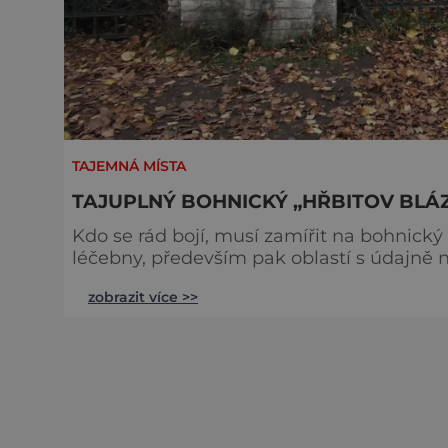
TAJEMNÁ MÍSTA
TAJUPLNÝ BOHNICKÝ „HŘBITOV BLÁ
Kdo se rád bojí, musí zamířit na bohnický
léčebny, především pak oblastí s údajně nej
sem v noci vyrazí, toho prý popadnou křeč
zobrazit více >>
Historie hřbitova započala jeho založením
bylo pohřbeno téměř 5000 pac