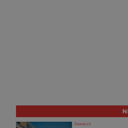
N
iluxus.cz