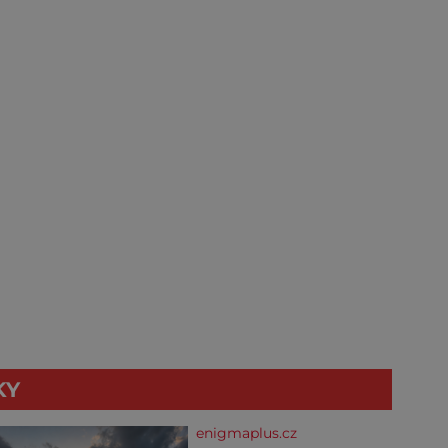
KY
enigmaplus.cz