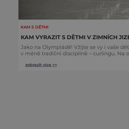
KAM S DĚTMI
KAM VYRAZIT S DĚTMI V ZIMNÍCH JI
Jako na Olympiádě! Vžijte se vy i vaše dě
v méně tradiční disciplíně – curlingu. Na okraji obce Velké Hamry v penzionu Signum Laudis si
tento sport můžete konečně vyzkoušet i vy
zobrazit více >>
upravená plocha, tak i originální kameny z
pokud vám chybí hráči, či byste