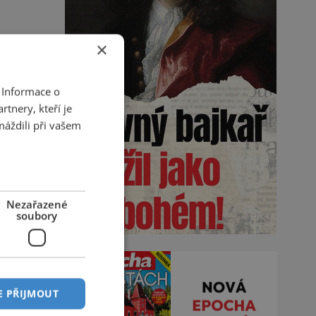
×
 Informace o
tnery, kteří je
máždili při vašem
Nezařazené
soubory
E PŘIJMOUT