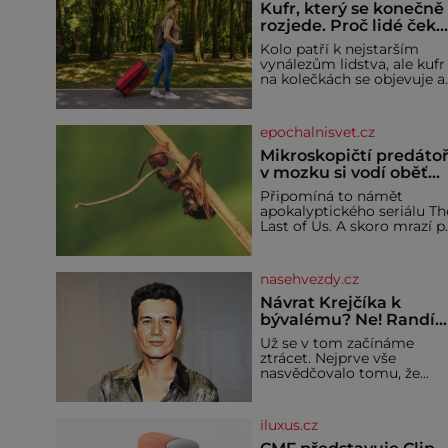
Kufr, který se konečně
rozjede. Proč lidé čeka
na kolečka téměř pět
Kolo patří k nejstarším
tisíc let?
vynálezům lidstva, ale kufr
na kolečkách se objevuje a
ve 20. století. Po tisíce let
lidé vláčejí těžká zavazadla
v rukou, na zádech nebo je
epochalnisvet.cz
nakládají na povozy. Stačí
přitom jediný nápad,
Mikroskopičtí predátoř
připevnit ke kufru kolečka.
v mozku si vodí oběť
Jenže právě ten nikdo
jako loutku
Připomíná to námět
dlouho nedostane. Až
apokalyptického seriálu Th
jednou se na letišti ozve
Last of Us. A skoro mrazí p
věta, která změní
představě, že podobné
horory probíhají v přírodě
běžně – s tím rozdílem, že
nasehvezdy.cz
nejde pouze o infekce
parazitickou houbou a že
Návrat Krejčíka k
predátor dokáže ovládat je
bývalému? Ne! Randí
vývojově nesrovnatelně
už s jiným!
Už se v tom začínáme
jednodušší živočichy, než j
ztrácet. Nejprve vše
člověk. Najít skutečné
nasvědčovalo tomu, že
zombie není nic
herec ze seriálu Kamarádi,
nemožného ani v naší
Daniel Krejčík (32), se po
přírodě.
krachu manželství s
iluxus.cz
ředitelem školy Jiřím
Vymětalem (43) vrátí ke