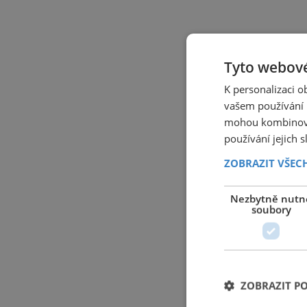
Tyto webové
K personalizaci 
vašem používání n
mohou kombinovat
používání jejich 
ZOBRAZIT VŠEC
Nezbytně nutn
soubory
ZOBRAZIT P