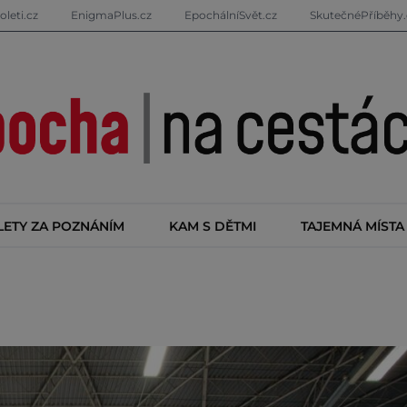
oleti.cz
EnigmaPlus.cz
EpochálníSvět.cz
SkutečnéPříběhy.
LETY ZA POZNÁNÍM
KAM S DĚTMI
TAJEMNÁ MÍSTA