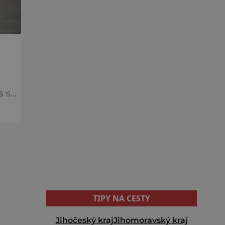
lně
TIPY NA CESTY
Jihočeský kraj
Jihomoravský kraj