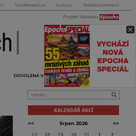
cz
TisíceReceptů.cz
iLuxus.cz
RezidenceOnline.cz
Projekt časopisu
×
DOVOLENÁ V ZAHRANIČÍ
KALENDÁŘ AKCÍ
KALENDÁŘ AKCÍ
<<
Srpen 2026
>>
27
28
29
30
31
1
2