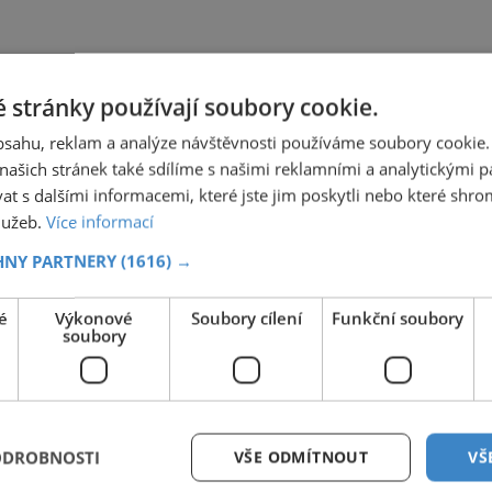
 stránky používají soubory cookie.
obsahu, reklam a analýze návštěvnosti používáme soubory cookie.
ašich stránek také sdílíme s našimi reklamními a analytickými par
 s dalšími informacemi, které jste jim poskytli nebo které shro
služeb.
Více informací
HNY PARTNERY
(1616) →
é
Výkonové
Soubory cílení
Funkční soubory
soubory
ODROBNOSTI
VŠE ODMÍTNOUT
VŠ