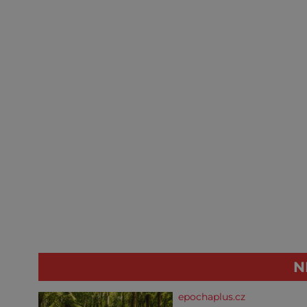
N
epochaplus.cz