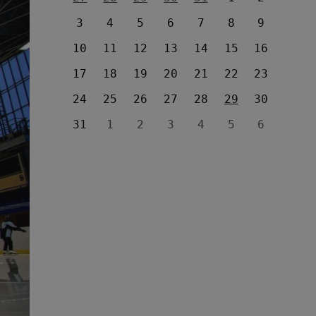
3
4
5
6
7
8
9
10
11
12
13
14
15
16
17
18
19
20
21
22
23
24
25
26
27
28
29
30
31
1
2
3
4
5
6