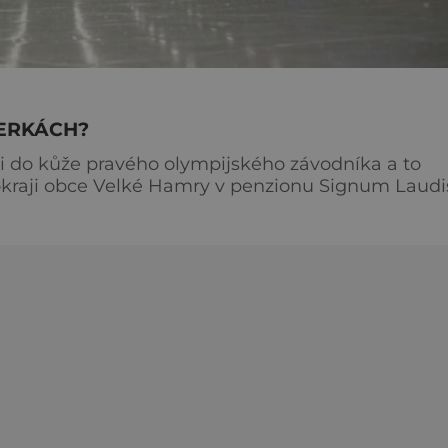
ZERKÁCH?
ti do kůže pravého olympijského závodníka a to
. K dispozici vám budou jak pravidla hry a speciá
e skotské žuly. Obvyklý počet hráčů je 4 na 4, a