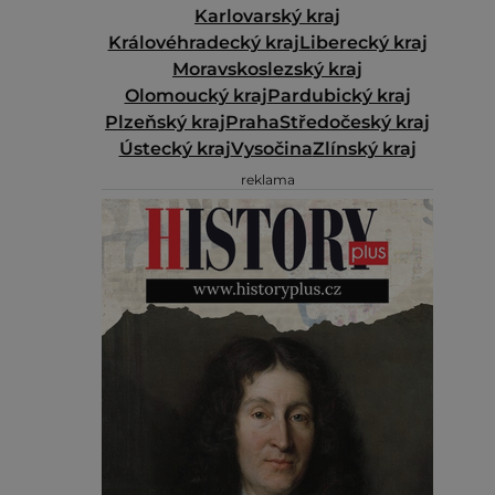
Karlovarský kraj
Královéhradecký kraj
Liberecký kraj
Moravskoslezský kraj
Olomoucký kraj
Pardubický kraj
Plzeňský kraj
Praha
Středočeský kraj
Ústecký kraj
Vysočina
Zlínský kraj
reklama