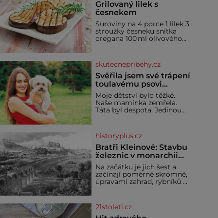
Grilovaný lilek s
česnekem
Suroviny na 4 porce 1 lilek 3
stroužky česneku snítka
oregana 100 ml olivového
oleje sůl Postup Na mírně
rozpálený gril nebo do
grilovací hliníkové misky
skutecnepribehy.cz
narovnejte nasucho kolečka
lilku.
Svěřila jsem své trápení
toulavému psovi
Bobimu
Moje dětství bylo těžké.
Naše maminka zemřela.
Táta byl despota. Jedinou
mojí spřízněnou duší se stal
toulavý pejsek Bobi. Doma
jsem jako dítě měla peklo.
historyplus.cz
Maminka zemřela, když
jsem byla ještě malá. Otec
Bratři Kleinové: Stavbu
hodně pil a často dokázal
železnic v monarchii
propít skoro celou výplatu.
ovládli samouci
Na začátku je jich šest a
Čtyři roky jsem chodila do
začínají poměrně skromně,
školy u nás na vesnici. Měli
úpravami zahrad, rybníků a
mě tam rádi, protože
parků. Postupně si ale
troufnou i na stavbu
železnic. Během 40 let
21stoleti.cz
vybudují na území
monarchie třetinu všech