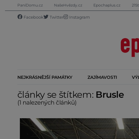
PaníDomu.cz
NašeHvězdy.cz
Epochaplus.cz
21St
Facebook
Twitter
Instagram
NEJKRÁSNĚJŠÍ PAMÁTKY
ZAJÍMAVOSTI
VÝ
články se štítkem:
Brusle
(1 nalezených článků)