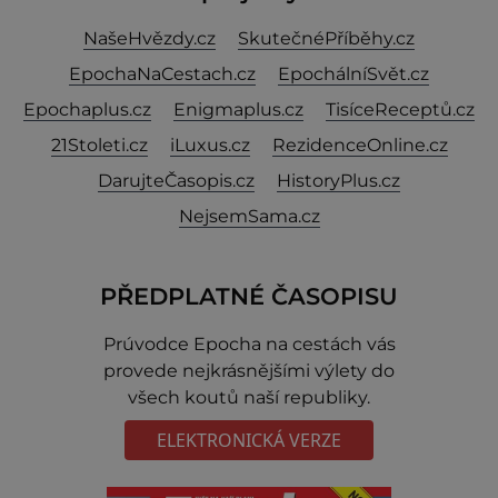
NašeHvězdy.cz
SkutečnéPříběhy.cz
EpochaNaCestach.cz
EpochálníSvět.cz
Epochaplus.cz
Enigmaplus.cz
TisíceReceptů.cz
21Stoleti.cz
iLuxus.cz
RezidenceOnline.cz
DarujteČasopis.cz
HistoryPlus.cz
NejsemSama.cz
PŘEDPLATNÉ ČASOPISU
Prúvodce Epocha na cestách vás
provede nejkrásnějšími výlety do
všech koutů naší republiky.
ELEKTRONICKÁ VERZE