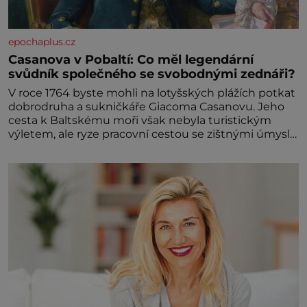
epochaplus.cz
Casanova v Pobaltí: Co měl legendární
svůdník společného se svobodnými zednáři?
V roce 1764 byste mohli na lotyšských plážích potkat
dobrodruha a sukničkáře Giacoma Casanovu. Jeho
cesta k Baltskému moři však nebyla turistickým
výletem, ale ryze pracovní cestou se zištnými úmysly.
Jaký cíl Casanova sledoval, když se například
procházel uličkami lotyšské Rigy? Casanova v Pobaltí
kontaktoval tamní zednářské lóže. Nebyl v této
oblasti žádným nováčkem, protože do zednářské