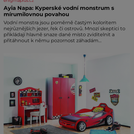
enigmaplus.cz
Ayia Napa: Kyperské vodní monstrum s
mírumilovnou povahou
Vodní monstra jsou poměrně častým koloritem
nejrůznějších jezer, řek či ostrovů. Mnozí skeptici to
přikládají hlavně snaze dané místo zviditelnit a
přitáhnout k němu pozornost záhadám
nakloněných turi