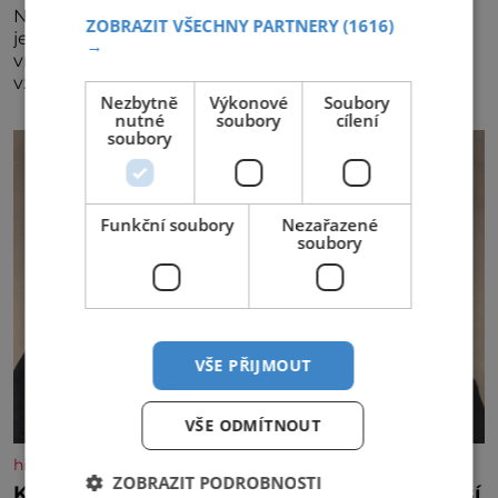
Největší český vinařský projekt Král vín ve svém již
ZOBRAZIT VŠECHNY PARTNERY
(1616)
jednadvacátém ročníku představil nejlepší domácí
→
vína. Ta vybírala odborná porota z celkem 1260
vzorků od 157 vinařů. Král vín, který se – i pře
Nezbytně
Výkonové
Soubory
nutné
soubory
cílení
soubory
Funkční soubory
Nezařazené
soubory
VŠE PŘIJMOUT
VŠE ODMÍTNOUT
historyplus.cz
ZOBRAZIT PODROBNOSTI
Kněz Bohuslav Burian: Metody StB byly horší