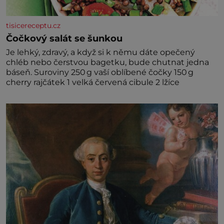
tisicereceptu.cz
Čočkový salát se šunkou
Je lehký, zdravý, a když si k němu dáte opečený
chléb nebo čerstvou bagetku, bude chutnat jedna
báseň. Suroviny 250 g vaší oblíbené čočky 150 g
cherry rajčátek 1 velká červená cibule 2 lžíce