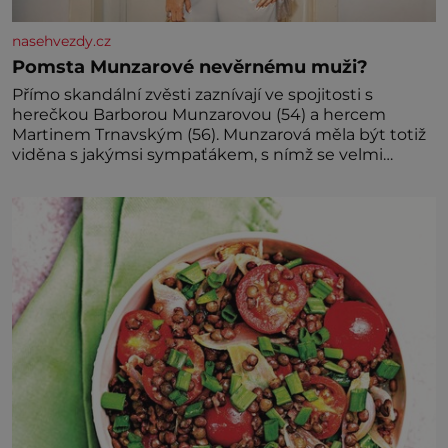
nasehvezdy.cz
Pomsta Munzarové nevěrnému muži?
Přímo skandální zvěsti zaznívají ve spojitosti s
herečkou Barborou Munzarovou (54) a hercem
Martinem Trnavským (56). Munzarová měla být totiž
viděna s jakýmsi sympaťákem, s nímž se velmi
družně, až d