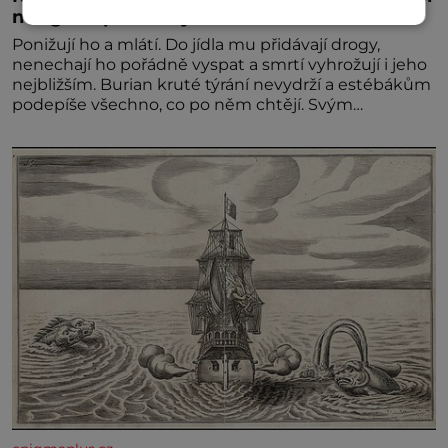
než gestapácké trýznění
Ponižují ho a mlátí. Do jídla mu přidávají drogy,
nenechají ho pořádně vyspat a smrtí vyhrožují i jeho
nejbližším. Burian kruté týrání nevydrží a estébákům
podepíše všechno, co po něm chtějí. Svým
podpisem jim potvrdí také to, že na něj během
výslechů nikdo nevyvíjel fyzický ani psychický nátlak.
Syn brněnského řezníka chce být knězem a