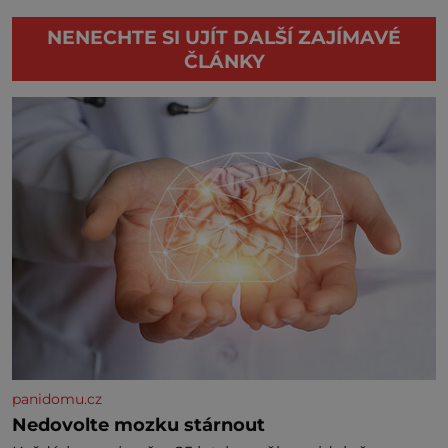
NENECHTE SI UJÍT DALŠÍ ZAJÍMAVÉ
ČLÁNKY
panidomu.cz
Nedovolte mozku stárnout