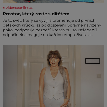
rezidenceonline.cz
Prostor, který roste s dítětem
Je to svět, který se vyvíjí a proměňuje od prvních
dětských krůčků až po dospívání. Správně navržený
pokoj podporuje bezpečí, kreativitu, soustředění i
odpočinek a reaguje na každou etapu života a
specifické potřeby dítěte. Pro nejmenší je klíčová
jednoduchost, měkkost a bezpečí, proto by pokoj
miminka měl působit především klidně a útulně.
Předškolní věk je