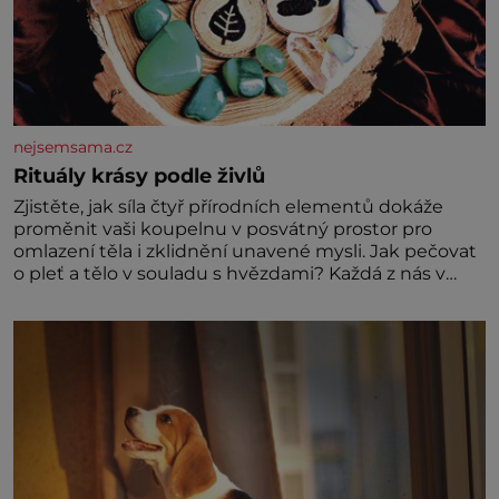
nejsemsama.cz
Rituály krásy podle živlů
Zjistěte, jak síla čtyř přírodních elementů dokáže
proměnit vaši koupelnu v posvátný prostor pro
omlazení těla i zklidnění unavené mysli. Jak pečovat
o pleť a tělo v souladu s hvězdami? Každá z nás v
sobě nese otisk vesmíru, který se projevuje nejen v
naší povaze, ale i v potřebách naší pokožky. Ohnivá
znamení Ženy narozené ve znamení Berana, Lva a
Střelce v sobě nesou žár, odvahu a neutuchající elán.
Vaše