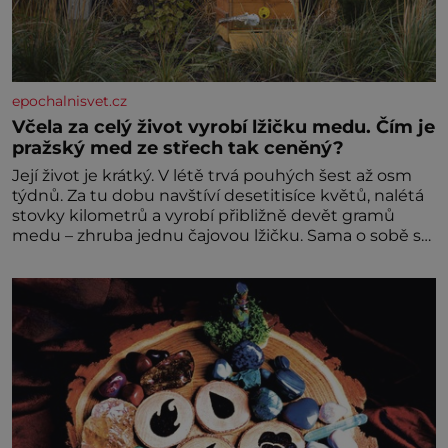
epochalnisvet.cz
Včela za celý život vyrobí lžičku medu. Čím je
pražský med ze střech tak ceněný?
Její život je krátký. V létě trvá pouhých šest až osm
týdnů. Za tu dobu navštíví desetitisíce květů, nalétá
stovky kilometrů a vyrobí přibližně devět gramů
medu – zhruba jednu čajovou lžičku. Sama o sobě se
může zdát bezvýznamná. Teprve když se spojí s
dalšími desítkami tisíc příslušnic svého včelstva,
vznikne jeden z nejdokonalejších organismů