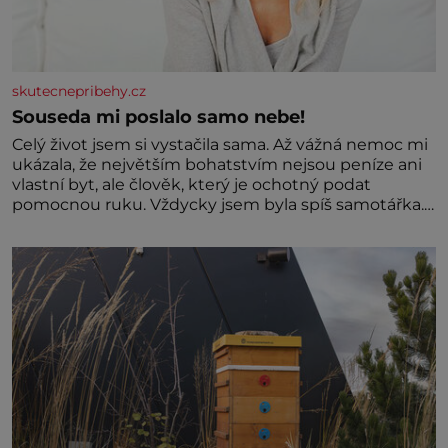
skutecnepribehy.cz
Souseda mi poslalo samo nebe!
Celý život jsem si vystačila sama. Až vážná nemoc mi
ukázala, že největším bohatstvím nejsou peníze ani
vlastní byt, ale člověk, který je ochotný podat
pomocnou ruku. Vždycky jsem byla spíš samotářka.
Nepotřebovala jsem kolem sebe partu kamarádek
ani partnera. Stačily mi knihy, práce a hlavně klid.
Hned po studiích jsem odešla z rodného města,