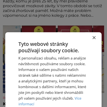
Každý, komu je přes 25 let, by měl pravidelně
procvičovat mozkové závity. V tomto období se totiž
začíná zhoršovat paměť. Možná máte problém
vzpomenout si na jméno kolegy z práce. Nebo
marně v paměti lovíte název knížky, kterou jste
nedávno přečetli. Je to opravdu tak, s věkem jako
kdyby se paměť rozhodla stávkovat. Cvičte
×
Tyto webové stránky
používají soubory cookie.
K personalizaci obsahu, reklam a analýze
návštěvnosti používáme soubory cookie.
Informace o vašem používání našich
stránek také sdílíme s našimi reklamními
a analytickými partnery, kteří je mohou
kombinovat s dalšími informacemi, které
jste jim poskytli nebo které shromáždili
iluxus.cz
při vašem používání jejich služeb.
Více
Král vín začíná třetí dekádu
informací