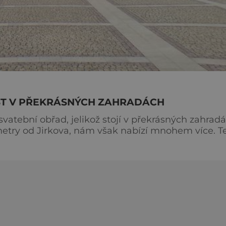
OST V PŘEKRÁSNÝCH ZAHRADÁCH
vatební obřad, jelikož stojí v překrásných zahradá
try od Jirkova, nám však nabízí mnohem více. Tento
kal ve 2. polovině 17. století, můžeme obdivovat
hu. Průvodce nám ukáže galerii a kapli sv. Jan