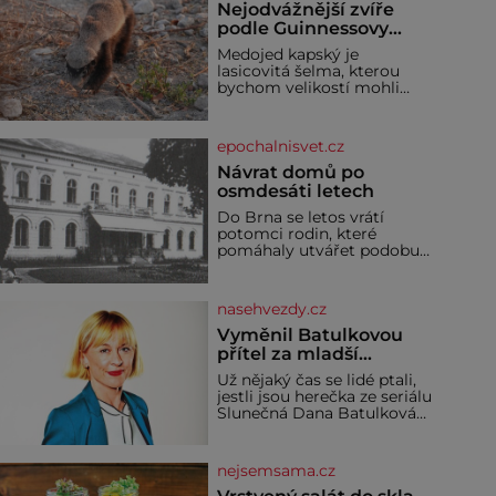
Nejodvážnější zvíře
podle Guinnessovy
knihy rekordů?
Medojed kapský je
Šelmička s pruhem na
lasicovitá šelma, kterou
hřbetě!
bychom velikostí mohli
přirovnat k českému
jezevci. Je extrémně
nebojácná, ostatně bývá
epochalnisvet.cz
označována za
nejodvážnější zvíře vůbec. V
Návrat domů po
této souvislosti je dokonc
osmdesáti letech
Do Brna se letos vrátí
potomci rodin, které
pomáhaly utvářet podobu
města, ale jejichž osudy
dramaticky přerušila druhá
světová válka. Příběhy rodů
nasehvezdy.cz
Placzek, Löw-Beer,
Fuhrmann, Kohn a Stiassni
Vyměnil Batulkovou
se stanou jednou z hlavních
přítel za mladší
dramaturgických linií
exemplář?
Už nějaký čas se lidé ptali,
festivalu židovské kultury
jestli jsou herečka ze seriálu
ŠTETL FEST 2026. Některé
Slunečná Dana Batulková
návraty nejsou jednoduché.
(68) a její partner, režisér
Místa, která si člověk
Ondřej Zajíc (56), ještě
pamatuje z rodinných
vůbec spolu. Herečka od
vyprávění, už dávno
nejsemsama.cz
sebe přítele od samého
začátku odhán