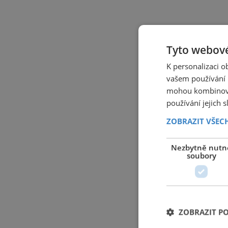
Tyto webové
K personalizaci 
vašem používání n
mohou kombinovat
používání jejich 
ZOBRAZIT VŠEC
Nezbytně nutn
soubory
ZOBRAZIT P