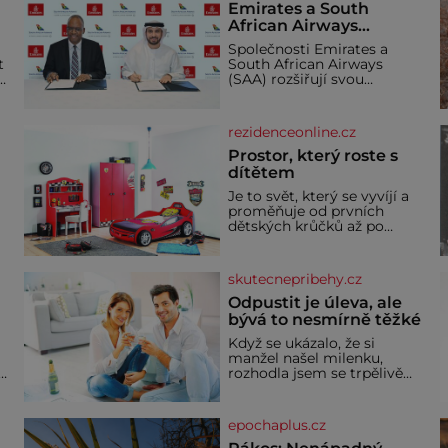
Emirates a South
African Airways
rozšiřují partnerství.
Společnosti Emirates a
Cestujícím nově
t
South African Airways
zpřístupní dalších
(SAA) rozšiřují svou
devět destinací v jižní a
dlouholetou codesharovou
spolupráci. Nová reciproční
střední Africe
dohoda zpřístupní
rezidenceonline.cz
cestujícím devět dalších
destinací v jižní a střední
Prostor, který roste s
Africe a u
dítětem
Je to svět, který se vyvíjí a
proměňuje od prvních
dětských krůčků až po
dospívání. Správně
navržený pokoj podporuje
bezpečí, kreativitu,
skutecnepribehy.cz
soustředění i odpočinek a
reaguje na každou etapu
Odpustit je úleva, ale
života a specifické potřeby
bývá to nesmírně těžké
dítěte. Pro nejmenší je
Když se ukázalo, že si
klíčová jednoduchost,
manžel našel milenku,
měkkost a bezpečí, proto
,
rozhodla jsem se trpělivě
by pokoj miminka měl
vyčkávat, přesvědčena, že
působit především klidně a
se dříve či později vrátí k
útulně. Předškolní věk je
rodině. Možná je to jedna z
epochaplus.cz
nejtěžších věcí na světě. Ale
každý, kdo s tím má nějaké