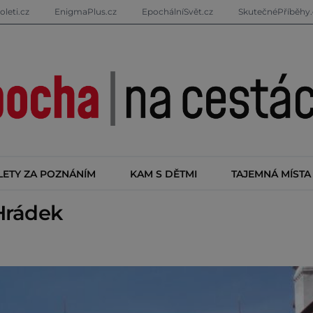
oleti.cz
EnigmaPlus.cz
EpochálníSvět.cz
SkutečnéPříběhy.
LETY ZA POZNÁNÍM
KAM S DĚTMI
TAJEMNÁ MÍSTA
Hrádek