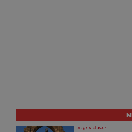
N
enigmaplus.cz