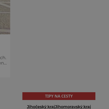
ch.
a
TIPY NA CESTY
Jihočeský kraj
Jihomoravský kraj