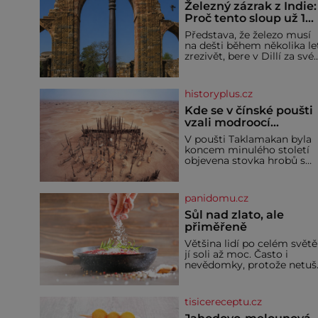
Železný zázrak z Indie:
Proč tento sloup už 1
600 let nezná rez?
Představa, že železo musí
na dešti během několika le
zrezivět, bere v Dillí za své.
Uprostřed komplexu Qutb
stojí více než sedm metrů
vysoký železný sloup, který
historyplus.cz
už přibližně 1 600 let
odolává počasí
Kde se v čínské poušti
vzali modroocí
blonďáci?
V poušti Taklamakan byla
koncem minulého století
objevena stovka hrobů s
téměř netknutými
mumiemi. Všichni mrtví
byli pohřbeni s úctou a
panidomu.cz
četnými milodary. Asi
nejvíc přitom vědce zaujal
Sůl nad zlato, ale
hrob tříměsíčního
přiměřeně
chlapečka s modrou
Většina lidí po celém světě
filcovou čapkou, z níž se
jí soli až moc. Často i
draly blonďaté vlásky. Fakt,
nevědomky, protože netuší
že jsou těla dávných lidí
jak velké množství se jí
nesmírně dobře zachovalá,
skrývá v průmyslově
přičítají odborníci zdejším
vyráběných potravinách,
klimatickým podmínkám.
tisicereceptu.cz
dokonce i těch sladkých.
Sucho, prosolené písky a
Sůl je zdravá Ale v ani ne