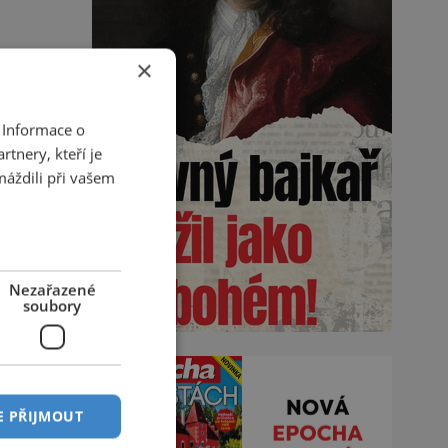
×
 Informace o
tnery, kteří je
máždili při vašem
Nezařazené
soubory
E PŘIJMOUT