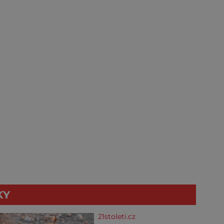
KY
21stoleti.cz