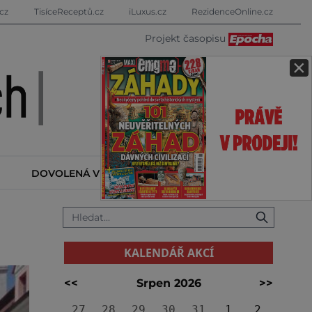
cz
TisíceReceptů.cz
iLuxus.cz
RezidenceOnline.cz
Projekt časopisu
×
DOVOLENÁ V ZAHRANIČÍ
KALENDÁŘ AKCÍ
KALENDÁŘ AKCÍ
<<
Srpen 2026
>>
27
28
29
30
31
1
2