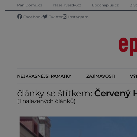
PaníDomu.cz
NašeHvězdy.cz
Epochaplus.cz
21St
Facebook
Twitter
Instagram
NEJKRÁSNĚJŠÍ PAMÁTKY
ZAJÍMAVOSTI
VÝ
články se štítkem:
Červený 
(1 nalezených článků)