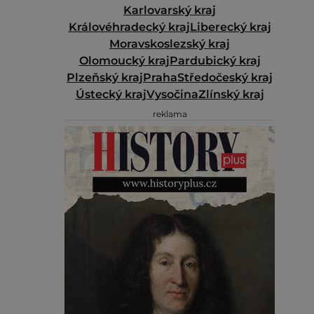
Karlovarský kraj
Královéhradecký kraj
Liberecký kraj
Moravskoslezský kraj
Olomoucký kraj
Pardubický kraj
Plzeňský kraj
Praha
Středočeský kraj
Ústecký kraj
Vysočina
Zlínský kraj
reklama