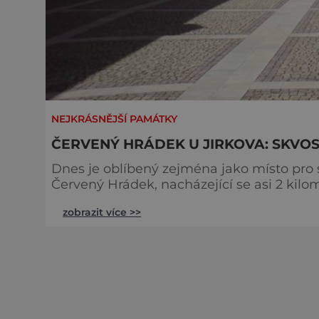
NEJKRÁSNĚJŠÍ PAMÁTKY
ČERVENÝ HRÁDEK U JIRKOVA: SKV
Dnes je oblíbený zejména jako místo pro s
Červený Hrádek, nacházející se asi 2 kilome
zámeček, který svou současnou podobu zís
zobrazit více >>
během komentovaného prohlídkového okru
Křtitele v přízemí, zrcadlový a r