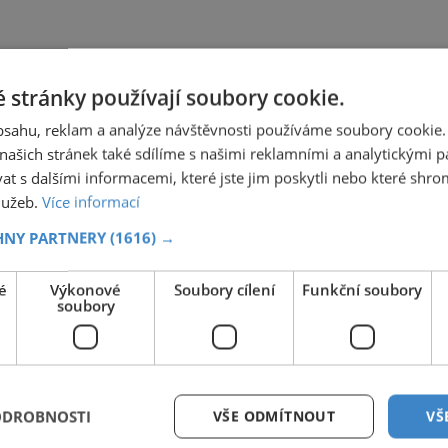
 stránky používají soubory cookie.
obsahu, reklam a analýze návštěvnosti používáme soubory cookie.
ašich stránek také sdílíme s našimi reklamními a analytickými par
 s dalšími informacemi, které jste jim poskytli nebo které shro
služeb.
Více informací
HNY PARTNERY
(1616) →
é
Výkonové
Soubory cílení
Funkční soubory
soubory
ODROBNOSTI
VŠE ODMÍTNOUT
VŠ