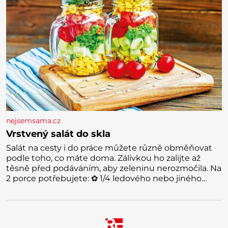
nejsemsama.cz
Vrstvený salát do skla
Salát na cesty i do práce můžete různě obměňovat
podle toho, co máte doma. Zálivkou ho zalijte až
těsně před podáváním, aby zeleninu nerozmočila. Na
2 porce potřebujete: ✿ 1/4 ledového nebo jiného
salátu (římský salát, polníček…) ✿ 1 malá konzerva
kukuřice ✿ ½ okurky ✿ 2 rajčata Zálivka: ✿ 4 lžíce
olivového oleje ✿ 1 lžíci citronové šťávy ✿ ½ stroužku