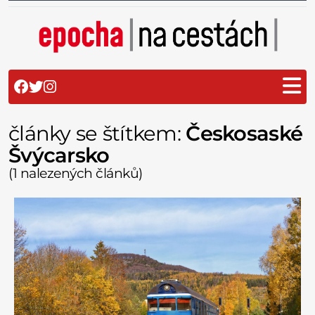
články se štítkem:
Českosaské
Švýcarsko
(1 nalezených článků)