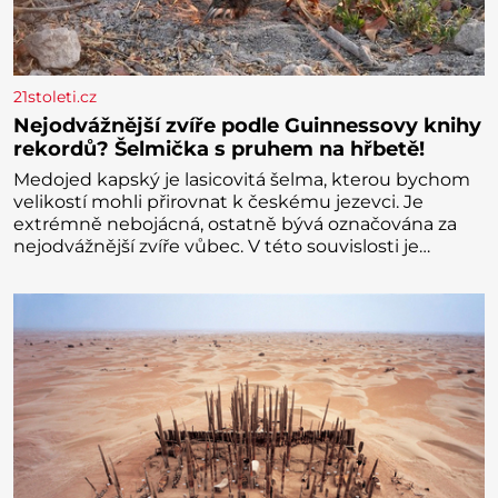
21stoleti.cz
Nejodvážnější zvíře podle Guinnessovy knihy
rekordů? Šelmička s pruhem na hřbetě!
Medojed kapský je lasicovitá šelma, kterou bychom
velikostí mohli přirovnat k českému jezevci. Je
extrémně nebojácná, ostatně bývá označována za
nejodvážnější zvíře vůbec. V této souvislosti je
dokonc