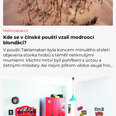
historyplus.cz
Kde se v čínské poušti vzali modroocí
blonďáci?
V poušti Taklamakan byla koncem minulého století
objevena stovka hrobů s téměř netknutými
mumiemi. Všichni mrtví byli pohřbeni s úctou a
četnými milodary. Asi nejvíc přitom vědce zaujal hrob
tříměsíčního chlapečka s modrou filcovou čapkou, z
níž se draly blonďaté vlásky. Fakt, že jsou těla
dávných lidí nesmírně dobře zachovalá, přičítají
odborníci zdejším klimatickým podmínkám. Sucho,
prosolené písky a extrémně