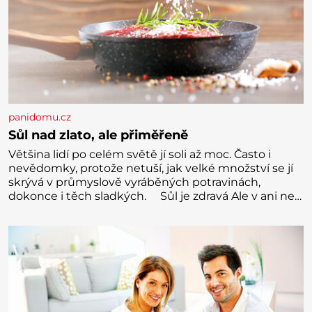
panidomu.cz
Sůl nad zlato, ale přiměřeně
Většina lidí po celém světě jí soli až moc. Často i
nevědomky, protože netuší, jak velké množství se jí
skrývá v průmyslově vyráběných potravinách,
dokonce i těch sladkých. Sůl je zdravá Ale v ani ne
třetinovém množství, než je pro většinu populace
běžné. Její základní složky– sodík a chlór – jsou
zásadní pro správné hospodaření