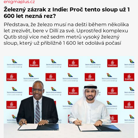
enigmaplus.cz
Železný zázrak z Indie: Proč tento sloup už 1
600 let nezná rez?
Představa, že železo musí na dešti během několika
let zrezivět, bere v Dillí za své. Uprostřed komplexu
Qutb stojí více než sedm metrů vysoký železný
sloup, který už přibližně 1 600 let odolává počasí