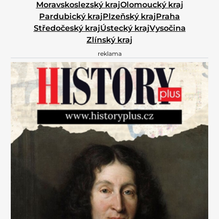
Moravskoslezský kraj
Olomoucký kraj
Pardubický kraj
Plzeňský kraj
Praha
Středočeský kraj
Ústecký kraj
Vysočina
Zlínský kraj
reklama