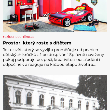
rezidenceonline.cz
Prostor, který roste s dítětem
Je to svět, který se vyvíjí a proměňuje od prvních
dětských krůčků až po dospívání. Správně navržený
pokoj podporuje bezpečí, kreativitu, soustředění i
odpočinek a reaguje na každou etapu života a
specifické potřeby dítěte. Pro nejmenší je klíčová
jednoduchost, měkkost a bezpečí, proto by pokoj
miminka měl působit především klidně a útulně.
Předškolní věk je