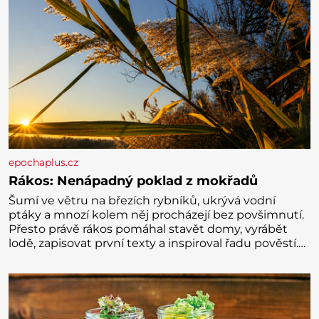
epochaplus.cz
Rákos: Nenápadný poklad z mokřadů
Šumí ve větru na březích rybníků, ukrývá vodní
ptáky a mnozí kolem něj procházejí bez povšimnutí.
Přesto právě rákos pomáhal stavět domy, vyrábět
lodě, zapisovat první texty a inspiroval řadu pověstí.
Tato skromná, ale užitečná rostlina provází člověka
už tisíce let. Většina lidí vnímá rákos jen jako
obyčejnou kulisu letního koupání. Stačí se však
podívat