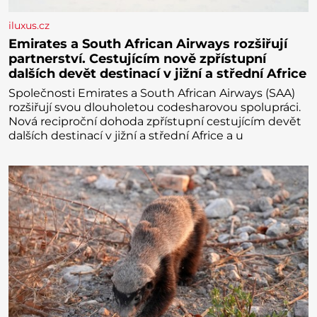
iluxus.cz
Emirates a South African Airways rozšiřují
partnerství. Cestujícím nově zpřístupní
dalších devět destinací v jižní a střední Africe
Společnosti Emirates a South African Airways (SAA)
rozšiřují svou dlouholetou codesharovou spolupráci.
Nová reciproční dohoda zpřístupní cestujícím devět
dalších destinací v jižní a střední Africe a u