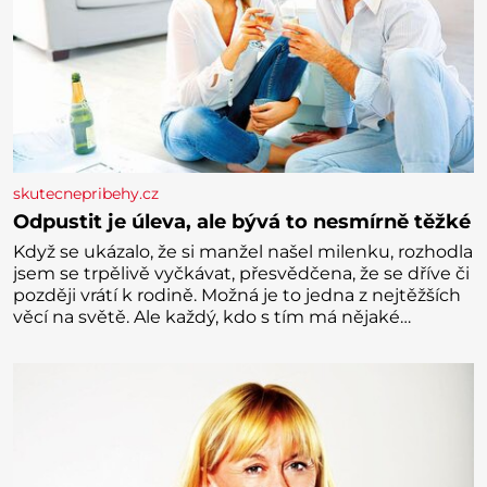
skutecnepribehy.cz
Odpustit je úleva, ale bývá to nesmírně těžké
Když se ukázalo, že si manžel našel milenku, rozhodla
jsem se trpělivě vyčkávat, přesvědčena, že se dříve či
později vrátí k rodině. Možná je to jedna z nejtěžších
věcí na světě. Ale každý, kdo s tím má nějaké
zkušenosti, se zapřísahá, že pokud odpustíte,
znatelně se vám uleví. Když se ke mně doneslo, že si
manžel pořídil milenku,