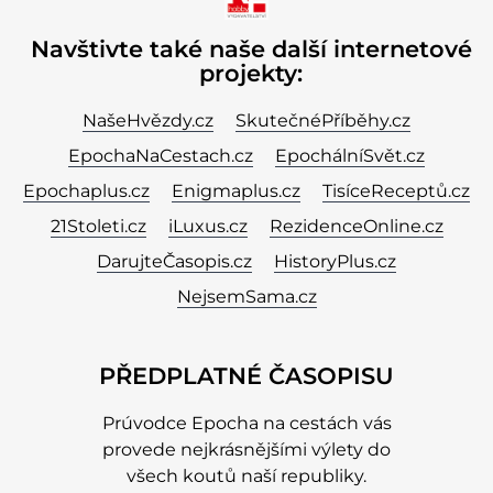
Navštivte také naše další internetové
projekty:
NašeHvězdy.cz
SkutečnéPříběhy.cz
EpochaNaCestach.cz
EpochálníSvět.cz
Epochaplus.cz
Enigmaplus.cz
TisíceReceptů.cz
21Stoleti.cz
iLuxus.cz
RezidenceOnline.cz
DarujteČasopis.cz
HistoryPlus.cz
NejsemSama.cz
PŘEDPLATNÉ ČASOPISU
Prúvodce Epocha na cestách vás
provede nejkrásnějšími výlety do
všech koutů naší republiky.