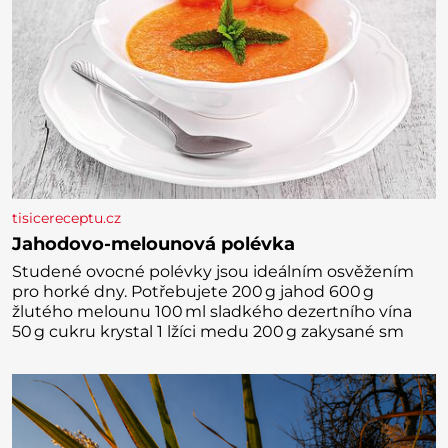
tisicereceptu.cz
Jahodovo-melounová polévka
Studené ovocné polévky jsou ideálním osvěžením
pro horké dny. Potřebujete 200 g jahod 600 g
žlutého melounu 100 ml sladkého dezertního vína
50 g cukru krystal 1 lžíci medu 200 g zakysané sm