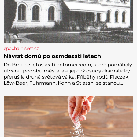
epochalnisvet.cz
Návrat domů po osmdesáti letech
Do Brna se letos vrátí potomci rodin, které pomáhaly
utvářet podobu města, ale jejichž osudy dramaticky
přerušila druhá světová válka. Příběhy rodů Placzek,
Löw-Beer, Fuhrmann, Kohn a Stiassni se stanou
jednou z hlavních dramaturgických linií festivalu
židovské kultury ŠTETL FEST 2026. Některé návraty
nejsou jednoduché. Místa, která si člověk pamatuje z
rodinných vyprávění, už dávno