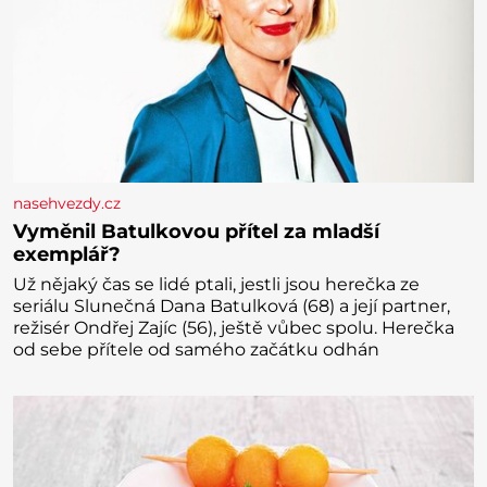
nasehvezdy.cz
Vyměnil Batulkovou přítel za mladší
exemplář?
Už nějaký čas se lidé ptali, jestli jsou herečka ze
seriálu Slunečná Dana Batulková (68) a její partner,
režisér Ondřej Zajíc (56), ještě vůbec spolu. Herečka
od sebe přítele od samého začátku odhán