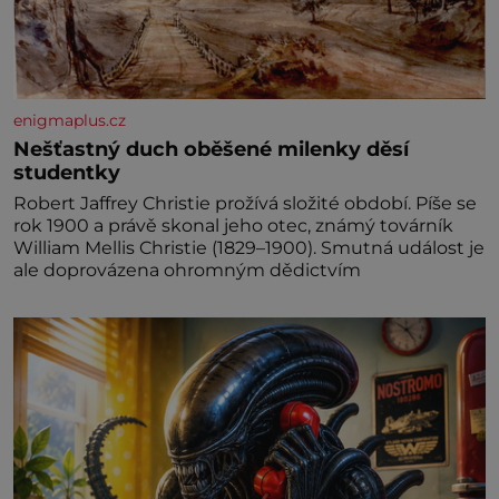
enigmaplus.cz
Nešťastný duch oběšené milenky děsí
studentky
Robert Jaffrey Christie prožívá složité období. Píše se
rok 1900 a právě skonal jeho otec, známý továrník
William Mellis Christie (1829–1900). Smutná událost je
ale doprovázena ohromným dědictvím