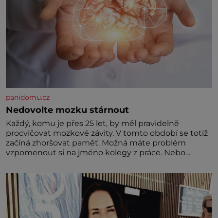
panidomu.cz
Nedovolte mozku stárnout
Každý, komu je přes 25 let, by měl pravidelně
procvičovat mozkové závity. V tomto období se totiž
začíná zhoršovat paměť. Možná máte problém
vzpomenout si na jméno kolegy z práce. Nebo
marně v paměti lovíte název knížky, kterou jste
nedávno přečetli. Je to opravdu tak, s věkem jako
kdyby se paměť rozhodla stávkovat. Cvičte