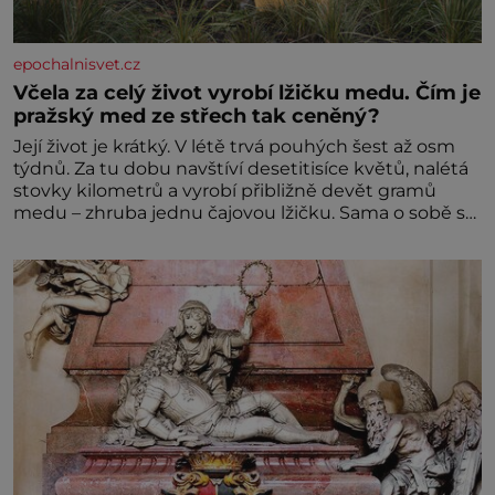
epochalnisvet.cz
Včela za celý život vyrobí lžičku medu. Čím je
pražský med ze střech tak ceněný?
Její život je krátký. V létě trvá pouhých šest až osm
týdnů. Za tu dobu navštíví desetitisíce květů, nalétá
stovky kilometrů a vyrobí přibližně devět gramů
medu – zhruba jednu čajovou lžičku. Sama o sobě se
může zdát bezvýznamná. Teprve když se spojí s
dalšími desítkami tisíc příslušnic svého včelstva,
vznikne jeden z nejdokonalejších organismů