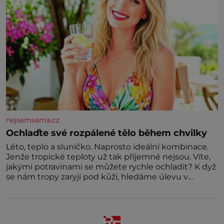
nejsemsama.cz
Ochlaďte své rozpálené tělo během chvilky
Léto, teplo a sluníčko. Naprosto ideální kombinace.
Jenže tropické teploty už tak příjemné nejsou. Víte,
jakými potravinami se můžete rychle ochladit? K dyž
se nám tropy zaryjí pod kůži, hledáme úlevu v
bazénu nebo pomocí klimatizace. Jenže ne vždycky
můžeme být v jejich blízkosti. Nemusíte však zoufat.
Pokud budete mít promyšlený jídelníček, žadné
pařáky si na vás