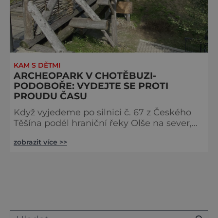
KAM S DĚTMI
ARCHEOPARK V CHOTĚBUZI-
PODOBOŘE: VYDEJTE SE PROTI
PROUDU ČASU
Když vyjedeme po silnici č. 67 z Českého
Těšína podél hraniční řeky Olše na sever,
ujedeme přibližně pat kilometrů a
zobrazit více >>
odbočíme doleva, ocitneme se na místě,
kde v 8. století stávalo slovanské hradiště.
Přesněji řečeno stojí tam i dnes. U dnešní
Chotěbuzi žili lidé už v době bronzové, o
pár set let později je vystřídali Slované,
kteří si tu postavili opevněné hradisko.
Místo si vybrali prozíravě. N