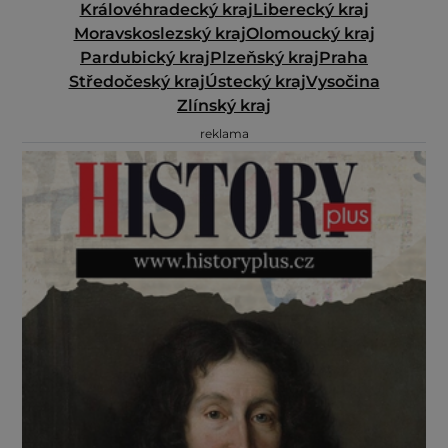
Královéhradecký kraj
Liberecký kraj
Moravskoslezský kraj
Olomoucký kraj
Pardubický kraj
Plzeňský kraj
Praha
Středočeský kraj
Ústecký kraj
Vysočina
Zlínský kraj
reklama