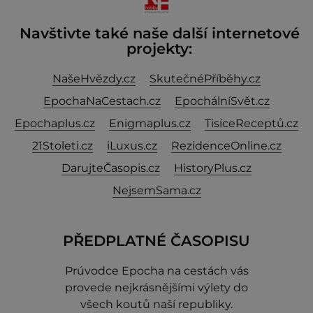
Navštivte také naše další internetové
projekty:
NašeHvězdy.cz
SkutečnéPříběhy.cz
EpochaNaCestach.cz
EpochálníSvět.cz
Epochaplus.cz
Enigmaplus.cz
TisíceReceptů.cz
21Stoleti.cz
iLuxus.cz
RezidenceOnline.cz
DarujteČasopis.cz
HistoryPlus.cz
NejsemSama.cz
PŘEDPLATNÉ ČASOPISU
Prúvodce Epocha na cestách vás
provede nejkrásnějšími výlety do
všech koutů naší republiky.