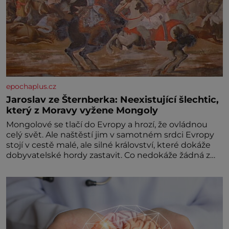
epochaplus.cz
Jaroslav ze Šternberka: Neexistující šlechtic,
který z Moravy vyžene Mongoly
Mongolové se tlačí do Evropy a hrozí, že ovládnou
celý svět. Ale naštěstí jim v samotném srdci Evropy
stojí v cestě malé, ale silné království, které dokáže
dobyvatelské hordy zastavit. Co nedokáže žádná z
asijských říší, co nedokážou Němci – to dokáže český
král. Nebo že by ne? Mongolové od roku 1223
postupují podél Kaspického a Azovského moře,