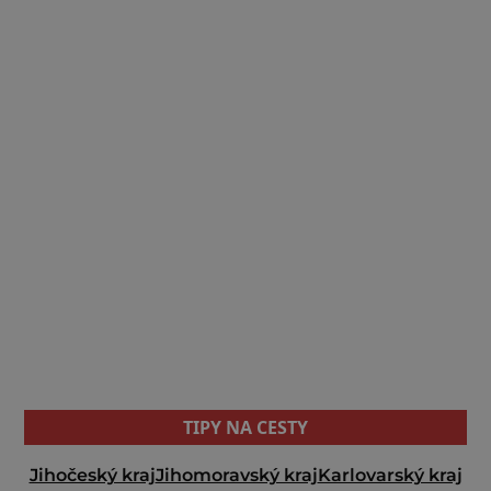
TIPY NA CESTY
Jihočeský kraj
Jihomoravský kraj
Karlovarský kraj