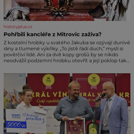
historyplus.cz
Pohřbili kancléře z Mitrovic zaživa?
Z kostelní hrobky u svatého Jakuba se ozývají dunivé
rány a tlumené výkřiky. „To jistě řádí duch,“ myslí si
pověrčiví lidé. Ani za dvě kopy grošů by se nikdo
neodvážil podzemní hrobku otevřít a její poklop tak
raději jen skrápí svěcenou vodou. Za několik dní
divné burácení skutečně ustane. Když o mnoho let
později hrobku