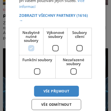
při vašem používání jejich služeb.
Více
informací
tisicereceptu.cz
ZOBRAZIT VŠECHNY PARTNERY
(1616)
Pravá irská káva
→
Za jejího tvůrce je považován Joe Sharidan, když v
roce 1943 u letiště irského města Foynes obsluhoval
Nezbytně
Výkonové
Soubory
Američany, kteří kvůli špatnému počasí nemohli
nutné
soubory
cílení
pokračovat v cestě. Povzbudil je tehdy kávou,
soubory
Funkční soubory
Nezařazené
soubory
VŠE PŘIJMOUT
VŠE ODMÍTNOUT