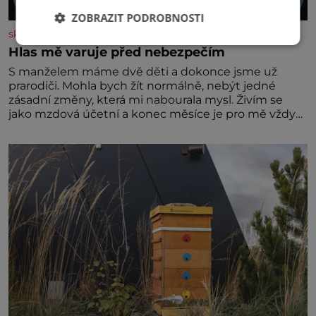
ZOBRAZIT PODROBNOSTI
skutecnepribehy.cz
Hlas mě varuje před nebezpečím
S manželem máme dvě děti a dokonce jsme už
prarodiči. Mohla bych žít normálně, nebýt jedné
zásadní změny, která mi nabourala mysl. Živím se
jako mzdová účetní a konec měsíce je pro mě vždy
velice psychicky náročným obdobím. Od té chvíle, co
máme vnoučata, mi dcera čím dál častěji volá o
pomoc, co se hlídání týče. Dalo by se