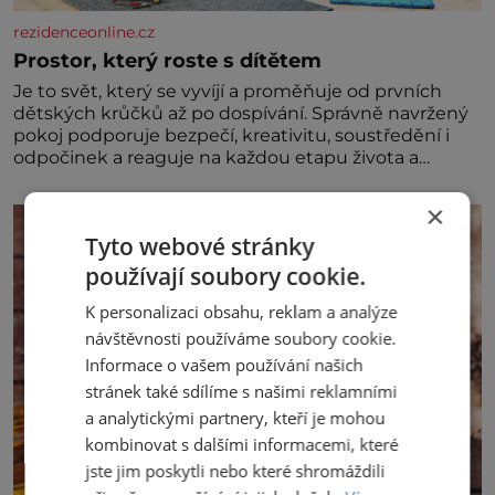
rezidenceonline.cz
Prostor, který roste s dítětem
Je to svět, který se vyvíjí a proměňuje od prvních
dětských krůčků až po dospívání. Správně navržený
pokoj podporuje bezpečí, kreativitu, soustředění i
odpočinek a reaguje na každou etapu života a
specifické potřeby dítěte. Pro nejmenší je klíčová
jednoduchost, měkkost a bezpečí, proto by pokoj
×
miminka měl působit především klidně a útulně.
Tyto webové stránky
Předškolní věk je
používají soubory cookie.
K personalizaci obsahu, reklam a analýze
návštěvnosti používáme soubory cookie.
Informace o vašem používání našich
stránek také sdílíme s našimi reklamními
a analytickými partnery, kteří je mohou
kombinovat s dalšími informacemi, které
jste jim poskytli nebo které shromáždili