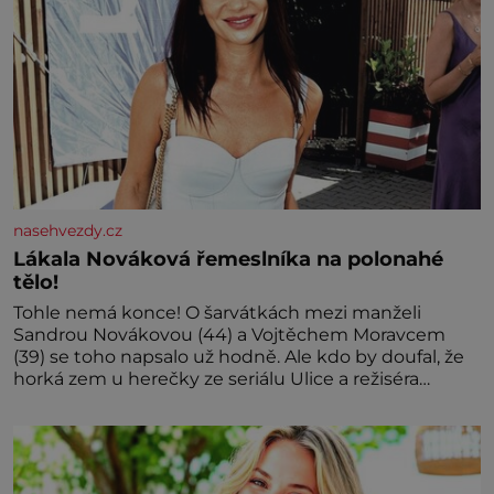
nasehvezdy.cz
Lákala Nováková řemeslníka na polonahé
tělo!
Tohle nemá konce! O šarvátkách mezi manželi
Sandrou Novákovou (44) a Vojtěchem Moravcem
(39) se toho napsalo už hodně. Ale kdo by doufal, že
horká zem u herečky ze seriálu Ulice a režiséra
vychladne,