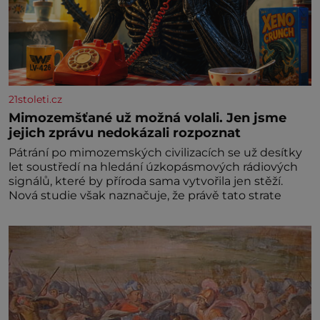
21stoleti.cz
Mimozemšťané už možná volali. Jen jsme
jejich zprávu nedokázali rozpoznat
Pátrání po mimozemských civilizacích se už desítky
let soustředí na hledání úzkopásmových rádiových
signálů, které by příroda sama vytvořila jen stěží.
Nová studie však naznačuje, že právě tato strate