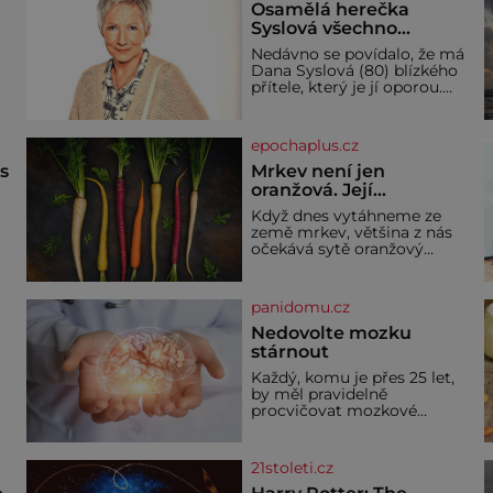
Osamělá herečka
Syslová všechno
vzdala?
Nedávno se povídalo, že má
Dana Syslová (80) blízkého
přítele, který je jí oporou.
V
Ale je to ještě vůbec
pravda? V posledních dnech
čím dál častěji mluví o
epochaplus.cz
svém odchodu. Dohnala ji
snad samota? Půs
ás
Mrkev není jen
oranžová. Její
neuvěřitelný příběh
Když dnes vytáhneme ze
začíná fialovou barvou
země mrkev, většina z nás
očekává sytě oranžový
kořen. Jenže po většinu své
historie je mrkev všechno
možné, jen ne oranžová. Je
panidomu.cz
í
fialová, žlutá, bílá, někdy
dokonce téměř černá. Až
Nedovolte mozku
díky stovkám let pečlivého
stárnout
ře
šlechtění se z ní stává
Každý, komu je přes 25 let,
zelenina, bez které si českou
by měl pravidelně
zahradu ani nedokážeme
procvičovat mozkové
představit. Její příběh je
závity. V tomto období se
dí
totiž začíná zhoršovat
paměť. Možná máte
21stoleti.cz
problém vzpomenout si na
jméno kolegy z práce. Nebo