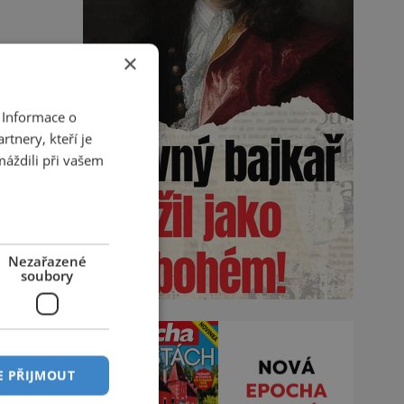
×
 Informace o
tnery, kteří je
máždili při vašem
Nezařazené
soubory
E PŘIJMOUT