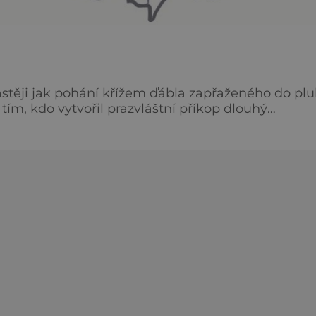
stěji jak pohání křížem ďábla zapřaženého do pl
tím, kdo vytvořil prazvláštní příkop dlouhý
se nemohou shodnout na
hlavní dvě varianty.