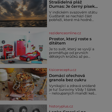
Strašidelná pláž
Dumas: Je černý písek
podhoubím, ze kterého
V indickém svazovém státu
roste zlo?
Gudžarát se nachází část
pobřeží, které má hodně
temnou pověst. Jistě k
tomu přispívá i černý písek
této pláže. Proč má pláž
rezidenceonline.cz
takové netypické zbarvení?
Nakolik jsou pravd
Prostor, který roste s
dítětem
Je to svět, který se vyvíjí a
proměňuje od prvních
dětských krůčků až po
dospívání. Správně
navržený pokoj podporuje
bezpečí, kreativitu,
tisicereceptu.cz
soustředění i odpočinek a
reaguje na každou etapu
Domácí ořechová
života a specifické potřeby
granola bez cukru
dítěte. Pro nejmenší je
Vynikající a zdravá snídaně
klíčová jednoduchost,
je tu! Suroviny Vždy 1 šálek
měkkost a bezpečí, proto
– neloupaných mandlí kešu
by pokoj miminka měl
ořechů vlašských ořechů
působit především klidně a
slunečnicových semínek
útulně. Předškolní věk je
semínek dýně rozinek 3
historyplus.cz
šálky ovesných vloček 1
lžíce mlet