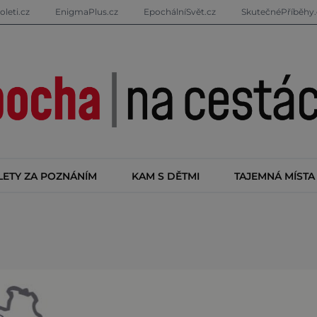
oleti.cz
EnigmaPlus.cz
EpochálníSvět.cz
SkutečnéPříběhy.
LETY ZA POZNÁNÍM
KAM S DĚTMI
TAJEMNÁ MÍSTA