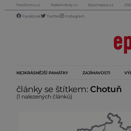
PaníDomu.cz
NašeHvězdy.cz
Epochaplus.cz
21St
Facebook
Twitter
Instagram
NEJKRÁSNĚJŠÍ PAMÁTKY
ZAJÍMAVOSTI
VÝ
články se štítkem:
Chotuň
(1 nalezených článků)