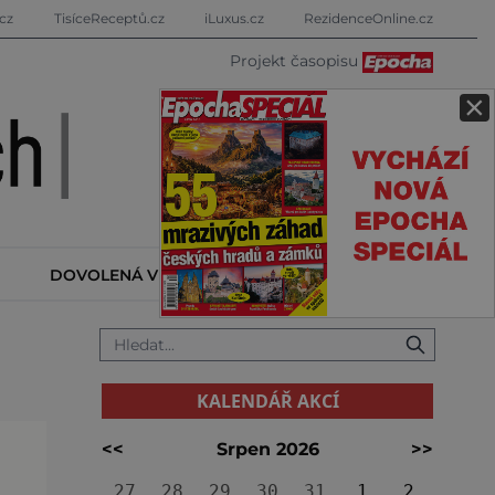
cz
TisíceReceptů.cz
iLuxus.cz
RezidenceOnline.cz
Projekt časopisu
×
DOVOLENÁ V ZAHRANIČÍ
KALENDÁŘ AKCÍ
KALENDÁŘ AKCÍ
<<
Srpen 2026
>>
27
28
29
30
31
1
2