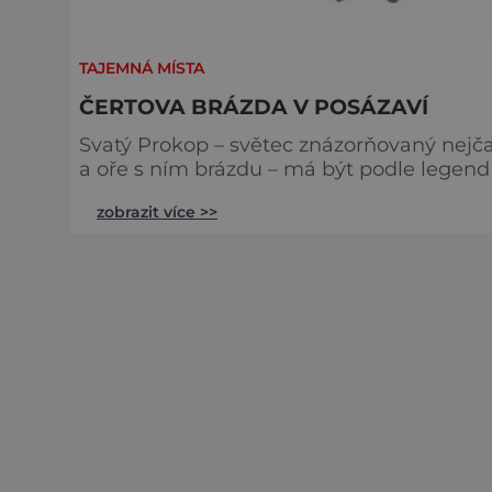
TAJEMNÁ MÍSTA
ČERTOVA BRÁZDA V POSÁZAVÍ
Svatý Prokop – světec znázorňovaný nejča
a oře s ním brázdu – má být podle legend 
neuvěřitelných 21 kilometrů a široký od 14 do 20 metrů. Badatelé 
zobrazit více >>
tom, kudy přesně brázda vedla – toto jsou 