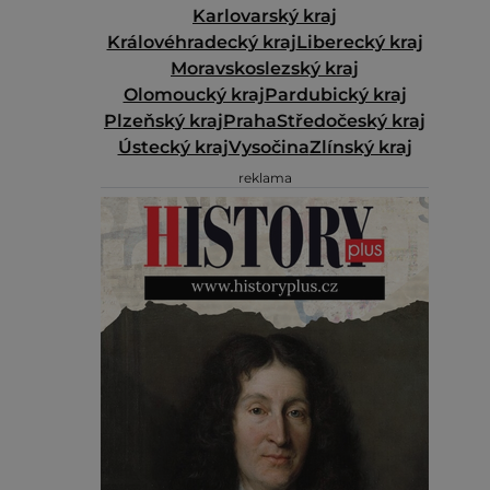
Karlovarský kraj
Královéhradecký kraj
Liberecký kraj
Moravskoslezský kraj
Olomoucký kraj
Pardubický kraj
Plzeňský kraj
Praha
Středočeský kraj
Ústecký kraj
Vysočina
Zlínský kraj
reklama