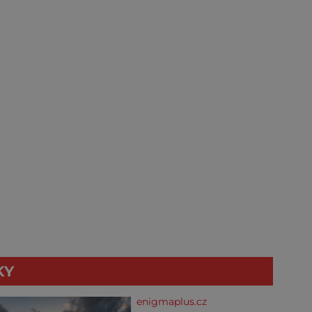
KY
enigmaplus.cz