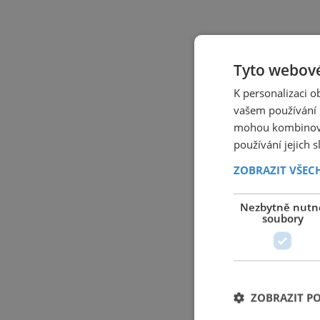
Tyto webové
K personalizaci 
vašem používání n
mohou kombinovat
používání jejich 
ZOBRAZIT VŠEC
Nezbytně nutn
soubory
ZOBRAZIT P