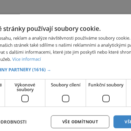
 stránky používají soubory cookie.
obsahu, reklam a analýze návštěvnosti používáme soubory cookie.
ašich stránek také sdílíme s našimi reklamními a analytickými par
 s dalšími informacemi, které jste jim poskytli nebo které shro
služeb.
Více informací
HNY PARTNERY
(1616) →
é
Výkonové
Soubory cílení
Funkční soubory
soubory
ODROBNOSTI
VŠE ODMÍTNOUT
VŠ