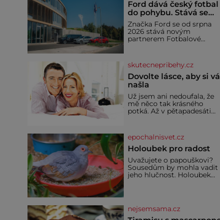
Ford dává český fotbal
do pohybu. Stává se
novým partnerem
Značka Ford se od srpna
FAČR
2026 stává novým
partnerem Fotbalové
asociace České republiky. 
rámci tříleté spolupráce
zajistí mobilitu asociace,
skutecnepribehy.cz
reprezentačních týmů i
českého fotbalu v
Dovolte lásce, aby si v
regionech. Partner
našla
Už jsem ani nedoufala, že
mě něco tak krásného
potká. Až v pětapadesáti
jsem zažila lásku na první
pohled. Poprvé jsem se
vdávala, když mi bylo
epochalnisvet.cz
dvacet. Oba jsme byli mlad
a byl to tak říkajíc sňatek z
Holoubek pro radost
rozumu. Rodiče nás dali
Uvažujete o papouškovi?
dohromady, Toník byl dob
Sousedům by mohla vadit
zaopatřený mladý muž.
jeho hlučnost. Holoubek
Manželství nám oběma
diamantový komunikuje
moc nesvědčilo, brzy jsme
téměř neslyšitelným
zjistili, že
pípáním, je roztomilý a ho
se i pro chovatele
nejsemsama.cz
začátečníky. Jedná se o
nenáročného klidného