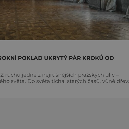
ROKNÍ POKLAD UKRYTÝ PÁR KROKŮ OD
 Z ruchu jedné z nejrušnějších pražských ulic –
ého světa. Do světa ticha, starých časů, vůně dřev
v čase zastavila. Palác Colloredo-Mansfeld vás přiv
, že jste právě vkročili do galerie nebo historické