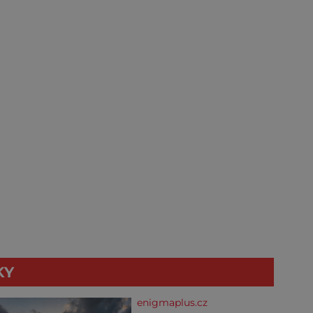
KY
enigmaplus.cz