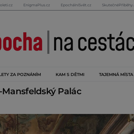
oleti.cz
EnigmaPlus.cz
EpochálníSvět.cz
SkutečnéPříběhy.
LETY ZA POZNÁNÍM
KAM S DĚTMI
TAJEMNÁ MÍSTA
-Mansfeldský Palác