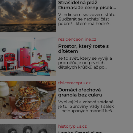
Strašidelná pláž
Dumas: Je černý písek
podhoubím, ze kterého
V indickém svazovém státu
roste zlo?
Gudžarát se nachází část
pobřeží, které má hodně
temnou pověst. Jistě k
tomu přispívá i černý písek
této pláže. Proč má pláž
rezidenceonline.cz
takové netypické zbarvení?
Nakolik jsou pravd
Prostor, který roste s
dítětem
Je to svět, který se vyvíjí a
proměňuje od prvních
dětských krůčků až po
dospívání. Správně
navržený pokoj podporuje
bezpečí, kreativitu,
tisicereceptu.cz
soustředění i odpočinek a
reaguje na každou etapu
Domácí ořechová
života a specifické potřeby
granola bez cukru
dítěte. Pro nejmenší je
Vynikající a zdravá snídaně
klíčová jednoduchost,
je tu! Suroviny Vždy 1 šálek
měkkost a bezpečí, proto
– neloupaných mandlí kešu
by pokoj miminka měl
ořechů vlašských ořechů
působit především klidně a
slunečnicových semínek
útulně. Předškolní věk je
semínek dýně rozinek 3
historyplus.cz
šálky ovesných vloček 1
lžíce mlet