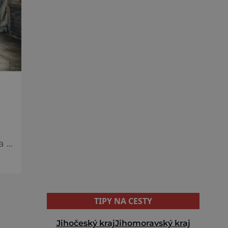
a a
ítá
TIPY NA CESTY
Jihočeský kraj
Jihomoravský kraj