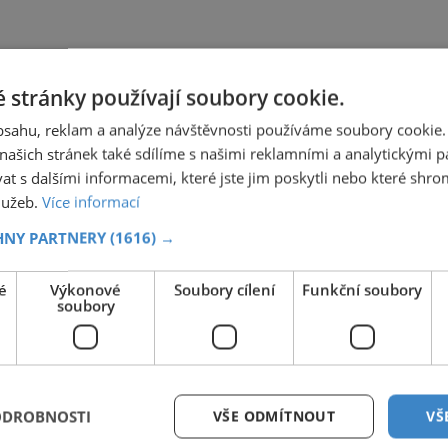
 stránky používají soubory cookie.
obsahu, reklam a analýze návštěvnosti používáme soubory cookie.
ašich stránek také sdílíme s našimi reklamními a analytickými par
 s dalšími informacemi, které jste jim poskytli nebo které shro
služeb.
Více informací
HNY PARTNERY
(1616) →
é
Výkonové
Soubory cílení
Funkční soubory
soubory
ODROBNOSTI
VŠE ODMÍTNOUT
VŠ