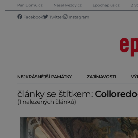
PaníDomu.cz
NašeHvězdy.cz
Epochaplus.cz
21St
Facebook
Twitter
Instagram
NEJKRÁSNĚJŠÍ PAMÁTKY
ZAJÍMAVOSTI
VÝ
články se štítkem:
Colloredo
(1 nalezených článků)