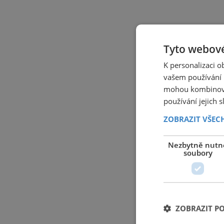
Tyto webové
K personalizaci 
vašem používání n
mohou kombinovat
používání jejich 
ZOBRAZIT VŠEC
Nezbytně nutn
soubory
ZOBRAZIT P