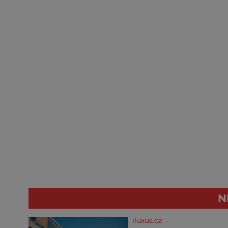
N
iluxus.cz