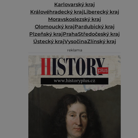
Karlovarský kraj
Královéhradecký kraj
Liberecký kraj
Moravskoslezský kraj
Olomoucký kraj
Pardubický kraj
Plzeňský kraj
Praha
Středočeský kraj
Ústecký kraj
Vysočina
Zlínský kraj
reklama