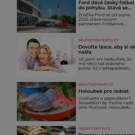
Ford dává český fotbal
do pohybu. Stává se
novým partnerem
Značka Ford se od srpna
FAČR
2026 stává novým
partnerem Fotbalové
asociace České republiky. 
rámci tříleté spolupráce
zajistí mobilitu asociace,
skutecnepribehy.cz
reprezentačních týmů i
českého fotbalu v
Dovolte lásce, aby si v
regionech. Partner
našla
Už jsem ani nedoufala, že
mě něco tak krásného
potká. Až v pětapadesáti
jsem zažila lásku na první
pohled. Poprvé jsem se
vdávala, když mi bylo
epochalnisvet.cz
dvacet. Oba jsme byli mlad
a byl to tak říkajíc sňatek z
Holoubek pro radost
rozumu. Rodiče nás dali
Uvažujete o papouškovi?
dohromady, Toník byl dob
Sousedům by mohla vadit
zaopatřený mladý muž.
jeho hlučnost. Holoubek
Manželství nám oběma
diamantový komunikuje
moc nesvědčilo, brzy jsme
téměř neslyšitelným
zjistili, že
pípáním, je roztomilý a ho
se i pro chovatele
nejsemsama.cz
začátečníky. Jedná se o
nenáročného klidného