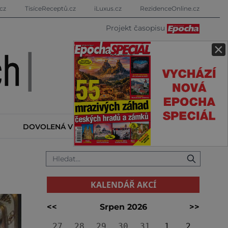
cz
TisíceReceptů.cz
iLuxus.cz
RezidenceOnline.cz
Projekt časopisu
×
DOVOLENÁ V ZAHRANIČÍ
KALENDÁŘ AKCÍ
KALENDÁŘ AKCÍ
<<
Srpen 2026
>>
27
28
29
30
31
1
2