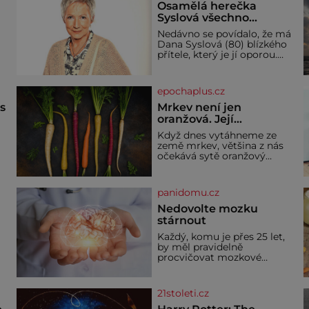
Osamělá herečka
Syslová všechno
vzdala?
Nedávno se povídalo, že má
Dana Syslová (80) blízkého
přítele, který je jí oporou.
V
Ale je to ještě vůbec
pravda? V posledních dnech
čím dál častěji mluví o
epochaplus.cz
svém odchodu. Dohnala ji
snad samota? Půs
ás
Mrkev není jen
oranžová. Její
neuvěřitelný příběh
Když dnes vytáhneme ze
začíná fialovou barvou
země mrkev, většina z nás
očekává sytě oranžový
kořen. Jenže po většinu své
historie je mrkev všechno
možné, jen ne oranžová. Je
panidomu.cz
í
fialová, žlutá, bílá, někdy
dokonce téměř černá. Až
Nedovolte mozku
díky stovkám let pečlivého
stárnout
ře
šlechtění se z ní stává
Každý, komu je přes 25 let,
zelenina, bez které si českou
by měl pravidelně
zahradu ani nedokážeme
procvičovat mozkové
představit. Její příběh je
závity. V tomto období se
dí
totiž začíná zhoršovat
paměť. Možná máte
21stoleti.cz
problém vzpomenout si na
jméno kolegy z práce. Nebo