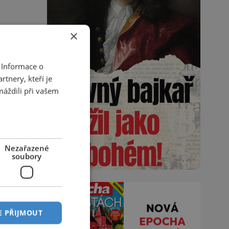
×
 Informace o
tnery, kteří je
máždili při vašem
Nezařazené
soubory
E PŘIJMOUT