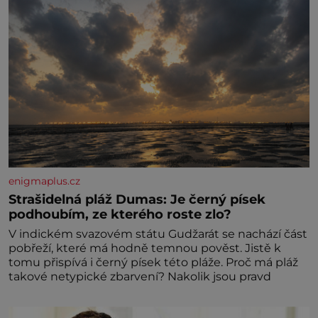
enigmaplus.cz
Strašidelná pláž Dumas: Je černý písek
podhoubím, ze kterého roste zlo?
V indickém svazovém státu Gudžarát se nachází část
pobřeží, které má hodně temnou pověst. Jistě k
tomu přispívá i černý písek této pláže. Proč má pláž
takové netypické zbarvení? Nakolik jsou pravd