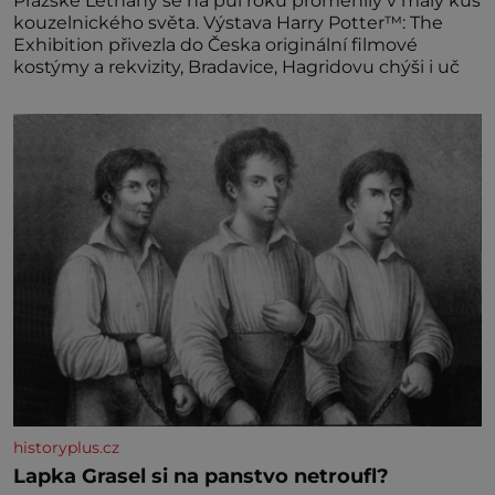
Pražské Letňany se na půl roku proměnily v malý kus
kouzelnického světa. Výstava Harry Potter™: The
Exhibition přivezla do Česka originální filmové
kostýmy a rekvizity, Bradavice, Hagridovu chýši i uč
historyplus.cz
Lapka Grasel si na panstvo netroufl?