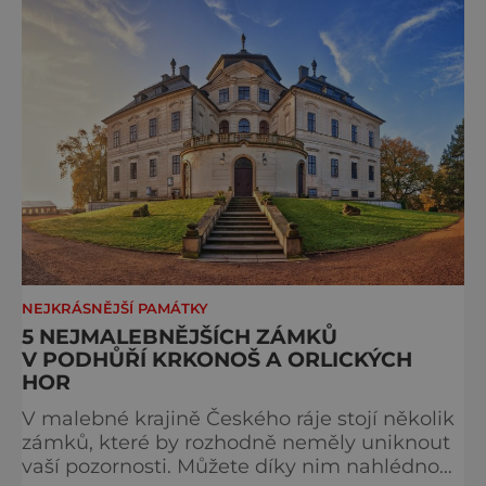
Kost. Jeden z nejlépe zachovaných gotických
hradů v Čechách se nachází v samém srdci
Českého ráje. Součástí areálu jsou též po
NEJKRÁSNĚJŠÍ PAMÁTKY
5 NEJMALEBNĚJŠÍCH ZÁMKŮ
V PODHŮŘÍ KRKONOŠ A ORLICKÝCH
HOR
V malebné krajině Českého ráje stojí několik
zámků, které by rozhodně neměly uniknout
vaší pozornosti. Můžete díky nim nahlédnout