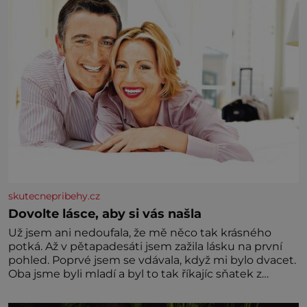
skutecnepribehy.cz
Dovolte lásce, aby si vás našla
Už jsem ani nedoufala, že mě něco tak krásného
potká. Až v pětapadesáti jsem zažila lásku na první
pohled. Poprvé jsem se vdávala, když mi bylo dvacet.
Oba jsme byli mladí a byl to tak říkajíc sňatek z
rozumu. Rodiče nás dali dohromady, Toník byl dobře
zaopatřený mladý muž. Manželství nám oběma moc