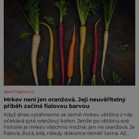
nesvědčilo, brzy jsme zjistili, že
epochaplus.cz
Mrkev není jen oranžová. Její neuvěřitelný
příběh začíná fialovou barvou
Když dnes vytáhneme ze země mrkev, většina z nás
očekává sytě oranžový kořen. Jenže po většinu své
historie je mrkev všechno možné, jen ne oranžová. Je
fialová, žlutá, bílá, někdy dokonce téměř černá. Až