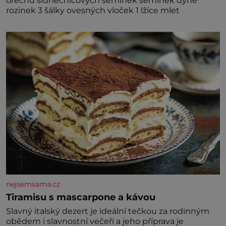
ořechů slunečnicových semínek semínek dýně
rozinek 3 šálky ovesných vloček 1 lžíce mlet
nejsemsama.cz
Tiramisu s mascarpone a kávou
Slavný italský dezert je ideální tečkou za rodinným
obědem i slavnostní večeří a jeho příprava je