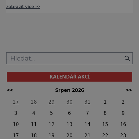
třeba pod ruku geniálního stavitele
zobrazit více >>
Santiniho či se vydat po stopách děsivého
Jacka Rozparovače. Rozhodně vás čeká
nezapomenutelný výlet. Karlova Koruna:
Poslední odkaz Santiniho Nachází se:
v Chlumci na Cidlinou na Královéhradecku
GPS souřadnice: 50°9'32"N, 15°2
KALENDÁŘ AKCÍ
<<
Srpen 2026
>>
27
28
29
30
31
1
2
3
4
5
6
7
8
9
10
11
12
13
14
15
16
17
18
19
20
21
22
23