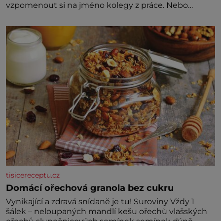
vzpomenout si na jméno kolegy z práce. Nebo
marně v paměti lovíte název knížky, kterou jste
nedávno přečetli. Je to opravdu tak, s věkem jako
kdyby se paměť rozhodla stávkovat. Cvičte
tisicereceptu.cz
Domácí ořechová granola bez cukru
Vynikající a zdravá snídaně je tu! Suroviny Vždy 1
šálek – neloupaných mandlí kešu ořechů vlašských