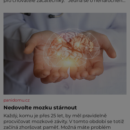
pro chovatele začátečníky. Jedná se o nenáročného
klidného ptáčka, který většinu dne jen posedává.
Hodně času tráví na zemi, kde sbírá zbytky semínek
Jeho domovinou je prakticky celá Austrálie s
výjimkou pobřežní oblasti.
panidomu.cz
Nedovolte mozku stárnout
Každý, komu je přes 25 let, by měl pravidelně
procvičovat mozkové závity. V tomto období se totiž
začíná zhoršovat paměť. Možná máte problém