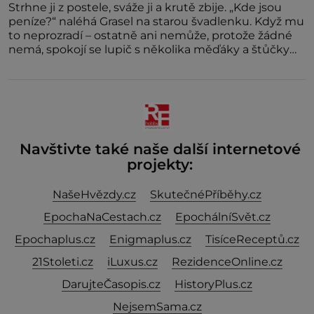
Strhne ji z postele, sváže ji a krutě zbije. „Kde jsou
peníze?“ naléhá Grasel na starou švadlenku. Když mu
to neprozradí – ostatně ani nemůže, protože žádné
nemá, spokojí se lupič s několika měďáky a štůčky
látky. Zraněná žena pár dní nato umírá. Je to muž
nebývale krutý. Jeho činy budí hrůzu ještě dlouho po
jeho smrti
Navštivte také naše další internetové
projekty:
NašeHvězdy.cz
SkutečnéPříběhy.cz
EpochaNaCestach.cz
EpochálníSvět.cz
Epochaplus.cz
Enigmaplus.cz
TisíceReceptů.cz
21Stoleti.cz
iLuxus.cz
RezidenceOnline.cz
DarujteČasopis.cz
HistoryPlus.cz
NejsemSama.cz