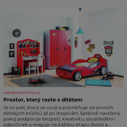
díky stovkám let pečlivého šlechtění se z ní stává
zelenina, bez které si českou zahradu ani
nedokážeme představit. Její příběh je
rezidenceonline.cz
Prostor, který roste s dítětem
Je to svět, který se vyvíjí a proměňuje od prvních
dětských krůčků až po dospívání. Správně navržený
pokoj podporuje bezpečí, kreativitu, soustředění i
odpočinek a reaguje na každou etapu života a