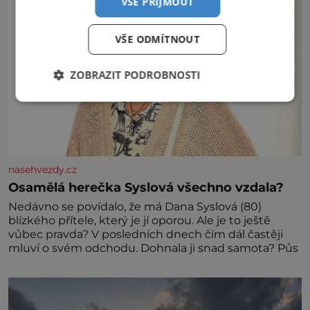
VŠE PŘIJMOUT
VŠE ODMÍTNOUT
ZOBRAZIT PODROBNOSTI
nasehvezdy.cz
Osamělá herečka Syslová všechno vzdala?
Nedávno se povídalo, že má Dana Syslová (80)
blízkého přítele, který je jí oporou. Ale je to ještě
vůbec pravda? V posledních dnech čím dál častěji
mluví o svém odchodu. Dohnala ji snad samota? Půs