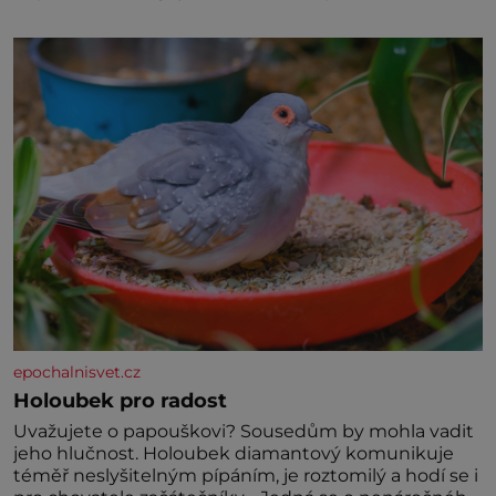
specifické potřeby dítěte. Pro nejmenší je klíčová
jednoduchost, měkkost a bezpečí, proto by pokoj
miminka měl působit především klidně a útulně.
Předškolní věk je
epochalnisvet.cz
Holoubek pro radost
Uvažujete o papouškovi? Sousedům by mohla vadit
jeho hlučnost. Holoubek diamantový komunikuje
téměř neslyšitelným pípáním, je roztomilý a hodí se i