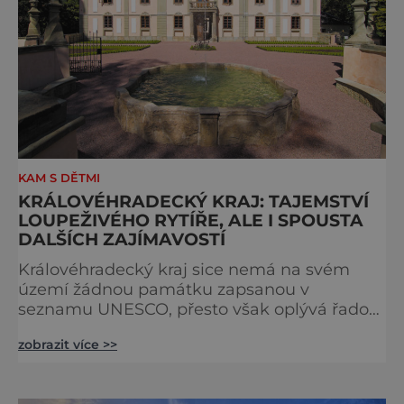
KAM S DĚTMI
KRÁLOVÉHRADECKÝ KRAJ: TAJEMSTVÍ
LOUPEŽIVÉHO RYTÍŘE, ALE I SPOUSTA
DALŠÍCH ZAJÍMAVOSTÍ
Královéhradecký kraj sice nemá na svém
území žádnou památku zapsanou v
seznamu UNESCO, přesto však oplývá řadou
krásných a zajímavých památek, které
zobrazit více >>
každoročně přilákají statisíce spokojených
návštěvníků. Nejznámějším hradem na
území Královéhradeckého kraje je bezesporu