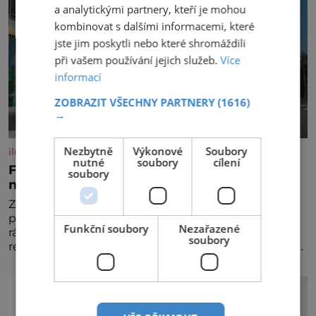
a analytickými partnery, kteří je mohou
kombinovat s dalšími informacemi, které
jste jim poskytli nebo které shromáždili
při vašem používání jejich služeb.
Více
informací
ZOBRAZIT VŠECHNY PARTNERY
(1616)
→
Nezbytně
Výkonové
Soubory
iluxus.cz
nutné
soubory
cílení
Ford dává český fotbal do pohybu. Stává se
soubory
novým partnerem FAČR
Značka Ford se od srpna 2026 stává novým
partnerem Fotbalové asociace České republiky. V
Funkční soubory
Nezařazené
rámci tříleté spolupráce zajistí mobilitu asociace,
soubory
reprezentačních týmů i českého fotbalu v regionech.
Partner