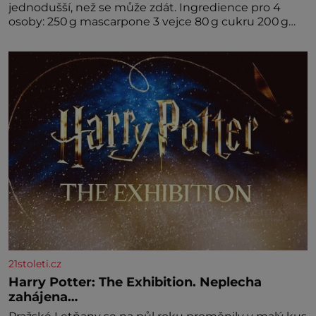
jednodušší, než se může zdát. Ingredience pro 4
osoby: 250 g mascarpone 3 vejce 80 g cukru 200 g
cukrářských piškotů 250 ml silné kávy 2 lžíce
amaretta kakao na posypání Postup: Oddělte
žloutky od bílků. Žloutky vyšlehejte s cukrem do
světlé pěny a postupně do nich vmíchejte
mascarpone, aby vznikl hladký
21stoleti.cz
Harry Potter: The Exhibition. Neplecha
zahájena…