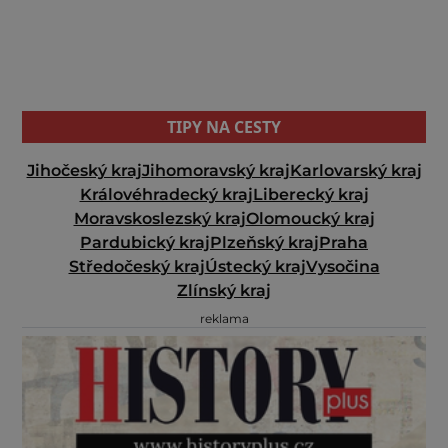
TIPY NA CESTY
Jihočeský kraj
Jihomoravský kraj
Karlovarský kraj
Královéhradecký kraj
Liberecký kraj
Moravskoslezský kraj
Olomoucký kraj
Pardubický kraj
Plzeňský kraj
Praha
Středočeský kraj
Ústecký kraj
Vysočina
Zlínský kraj
reklama