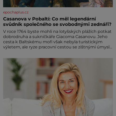
epochaplus.cz
Casanova v Pobaltí: Co měl legendární
svůdník společného se svobodnými zednáři?
V roce 1764 byste mohli na lotyšských plážích potkat
dobrodruha a sukničkáře Giacoma Casanovu. Jeho
cesta k Baltskému moři však nebyla turistickým
výletem, ale ryze pracovní cestou se zištnými úmysly.
Jaký cíl Casanova sledoval, když se například
procházel uličkami lotyšské Rigy? Casanova v Pobaltí
kontaktoval tamní zednářské lóže. Nebyl v této
oblasti žádným nováčkem, protože do zednářské