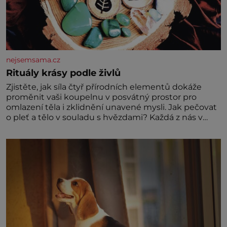
nejsemsama.cz
Rituály krásy podle živlů
Zjistěte, jak síla čtyř přírodních elementů dokáže
proměnit vaši koupelnu v posvátný prostor pro
omlazení těla i zklidnění unavené mysli. Jak pečovat
o pleť a tělo v souladu s hvězdami? Každá z nás v
sobě nese otisk vesmíru, který se projevuje nejen v
naší povaze, ale i v potřebách naší pokožky. Ohnivá
znamení Ženy narozené ve znamení Berana, Lva a
Střelce v sobě nesou žár, odvahu a neutuchající elán.
Vaše