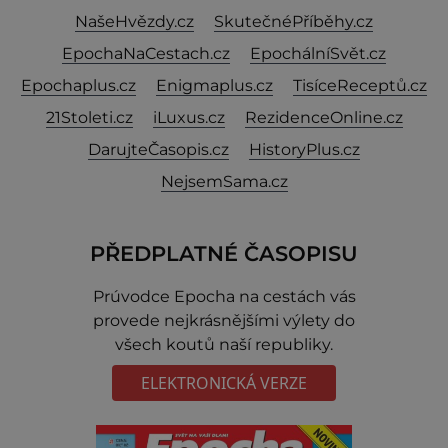
NašeHvězdy.cz
SkutečnéPříběhy.cz
EpochaNaCestach.cz
EpochálníSvět.cz
Epochaplus.cz
Enigmaplus.cz
TisíceReceptů.cz
21Stoleti.cz
iLuxus.cz
RezidenceOnline.cz
DarujteČasopis.cz
HistoryPlus.cz
NejsemSama.cz
PŘEDPLATNÉ ČASOPISU
Prúvodce Epocha na cestách vás
provede nejkrásnějšími výlety do
všech koutů naší republiky.
ELEKTRONICKÁ VERZE