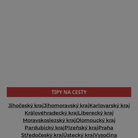
TIPY NA CESTY
Jihočeský kraj
Jihomoravský kraj
Karlovarský kraj
Královéhradecký kraj
Liberecký kraj
Moravskoslezský kraj
Olomoucký kraj
Pardubický kraj
Plzeňský kraj
Praha
Středočeský kraj
Ústecký kraj
Vysočina