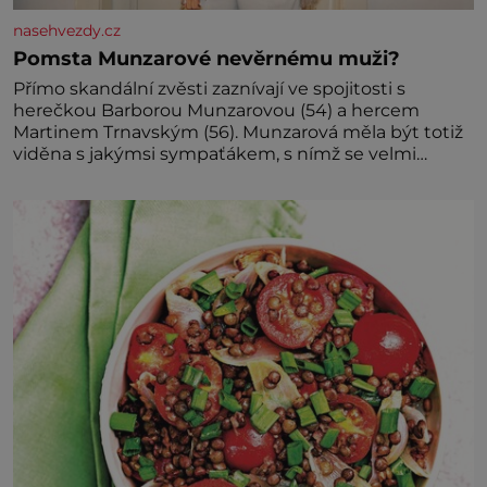
nasehvezdy.cz
Pomsta Munzarové nevěrnému muži?
Přímo skandální zvěsti zaznívají ve spojitosti s
herečkou Barborou Munzarovou (54) a hercem
Martinem Trnavským (56). Munzarová měla být totiž
viděna s jakýmsi sympaťákem, s nímž se velmi
družně, až d