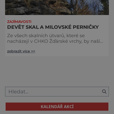
ZAJÍMAVOSTI
DEVĚT SKAL A MILOVSKÉ PERNIČKY
Ze všech skalních útvarů, které se
nacházejí v CHKO Žďárské vrchy, by naší
pozornosti neměly ujít hlavně dva. Tím
zobrazit více >>
prvním je Devět skal. Vrchol nacházející se
tři kilometry jihozápadně od obce Křižánky,
který tvoří skalní labyrint složený z několika
hřebenů a skalních věží, nabídne krásný
výhled i tajuplnou historii. V jeho těsné
blízkosti se totiž nachází lovecký srub, který
v říjnu 1940 nechalo
KALENDÁŘ AKCÍ