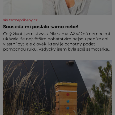
skutecnepribehy.cz
Souseda mi poslalo samo nebe!
Celý život jsem si vystačila sama. Až vážná nemoc mi
ukázala, že největším bohatstvím nejsou peníze ani
vlastní byt, ale člověk, který je ochotný podat
pomocnou ruku. Vždycky jsem byla spíš samotářka.
Nepotřebovala jsem kolem sebe partu kamarádek
ani partnera. Stačily mi knihy, práce a hlavně klid.
Hned po studiích jsem odešla z rodného města,