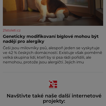
21stoleti.cz
Geneticky modifikovaní bíglové mohou být
nadějí pro alergiky
Češi jsou milovníky psů, alespoň jeden se vyskytuje
ve 42 % českých domácností. Existuje však poměrně
velká skupina lidí, kteří by si psa rádi pořídili, ale
nemohou, protože jsou alergičtí. Jejich imu
Navštivte také naše další internetové
projekty: