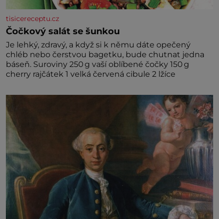
tisicereceptu.cz
Čočkový salát se šunkou
Je lehký, zdravý, a když si k němu dáte opečený
chléb nebo čerstvou bagetku, bude chutnat jedna
báseň. Suroviny 250 g vaší oblíbené čočky 150 g
cherry rajčátek 1 velká červená cibule 2 lžíce