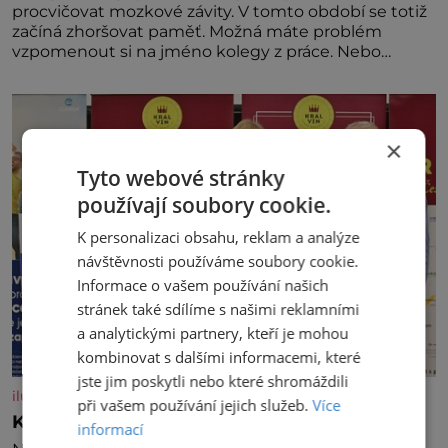
procvičovat mozkové závity. V tomto období se totiž
začíná zhoršovat paměť. Možná máte problém
vzpomenout si na jméno kolegy z práce. Nebo
marně v paměti lovíte název knížky, kterou jste
nedávno přečetli. Je to opravdu tak, s věkem jako
kdyby se paměť rozhodla stávkovat. Cvičte
×
Tyto webové stránky
používají soubory cookie.
K personalizaci obsahu, reklam a analýze
návštěvnosti používáme soubory cookie.
Informace o vašem používání našich
stránek také sdílíme s našimi reklamními
a analytickými partnery, kteří je mohou
kombinovat s dalšími informacemi, které
jste jim poskytli nebo které shromáždili
iluxus.cz
při vašem používání jejich služeb.
Více
Král vín začíná třetí dekádu
informací