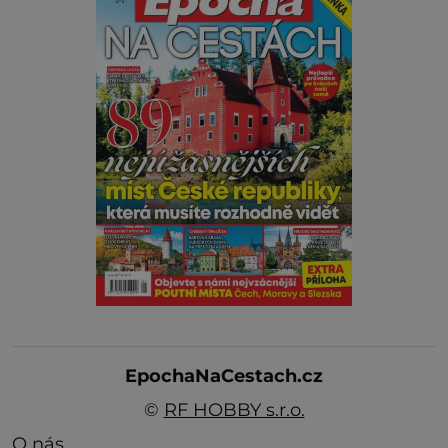
EpochaNaCestach.cz
©
RF HOBBY s.r.o.
O nás