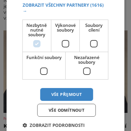
Největší český vinařský projekt Král vín ve svém již
ZOBRAZIT VŠECHNY PARTNERY
(1616)
jednadvacátém ročníku představil nejlepší domácí
→
vína. Ta vybírala odborná porota z celkem 1260
vzorků od 157 vinařů. Král vín, který se – i pře
Nezbytně
Výkonové
Soubory
nutné
soubory
cílení
soubory
Funkční soubory
Nezařazené
soubory
VŠE PŘIJMOUT
VŠE ODMÍTNOUT
historyplus.cz
ZOBRAZIT PODROBNOSTI
Kněz Bohuslav Burian: Metody StB byly horší