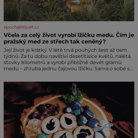
epochalnisvet.cz
Včela za celý život vyrobí lžičku medu. Čím je
pražský med ze střech tak ceněný?
Její život je krátký. V létě trvá pouhých šest až osm
týdnů. Za tu dobu navštíví desetitisíce květů, nalétá
stovky kilometrů a vyrobí přibližně devět gramů
medu – zhruba jednu čajovou lžičku. Sama o sobě se
může zdát bezvýznamná. Teprve když se spojí s
dalšími desítkami tisíc příslušnic svého včelstva,
vznikne jeden z nejdokonalejších organismů