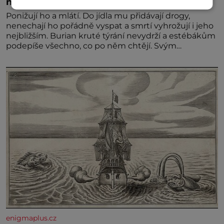
než gestapácké trýznění
Ponižují ho a mlátí. Do jídla mu přidávají drogy,
nenechají ho pořádně vyspat a smrtí vyhrožují i jeho
nejbližším. Burian kruté týrání nevydrží a estébákům
podepíše všechno, co po něm chtějí. Svým
podpisem jim potvrdí také to, že na něj během
výslechů nikdo nevyvíjel fyzický ani psychický nátlak.
Syn brněnského řezníka chce být knězem a
enigmaplus.cz