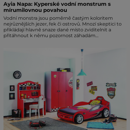
Ayia Napa: Kyperské vodní monstrum s
mírumilovnou povahou
Vodní monstra jsou poměrně častým koloritem
nejrůznějších jezer, řek či ostrovů. Mnozí skeptici to
přikládají hlavně snaze dané místo zviditelnit a
přitáhnout k němu pozornost záhadám
nakloněných turi