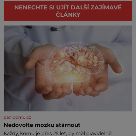
NENECHTE SI UJÍT DALŠÍ ZAJÍMAVÉ
ČLÁNKY
panidomu.cz
Nedovolte mozku stárnout
Každý, komu je přes 25 let, by měl pravidelně