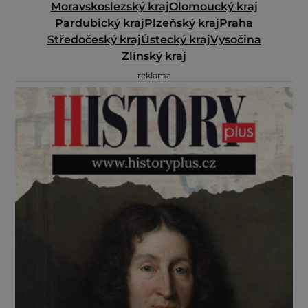
Moravskoslezský kraj
Olomoucký kraj
Pardubický kraj
Plzeňský kraj
Praha
Středočeský kraj
Ústecký kraj
Vysočina
Zlínský kraj
reklama