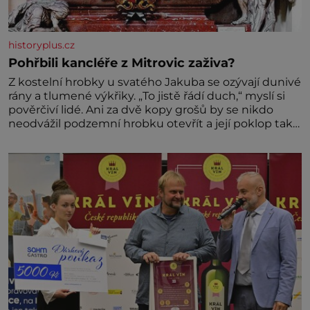
historyplus.cz
Pohřbili kancléře z Mitrovic zaživa?
Z kostelní hrobky u svatého Jakuba se ozývají dunivé
rány a tlumené výkřiky. „To jistě řádí duch,“ myslí si
pověrčiví lidé. Ani za dvě kopy grošů by se nikdo
neodvážil podzemní hrobku otevřít a její poklop tak
raději jen skrápí svěcenou vodou. Za několik dní
divné burácení skutečně ustane. Když o mnoho let
později hrobku