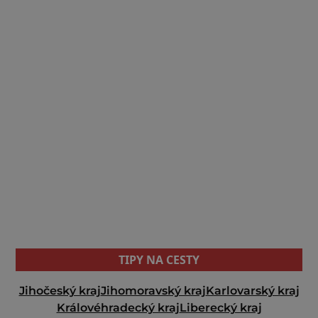
TIPY NA CESTY
Jihočeský kraj
Jihomoravský kraj
Karlovarský kraj
Královéhradecký kraj
Liberecký kraj