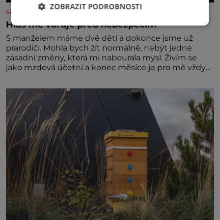
ZOBRAZIT PODROBNOSTI
skutecnepribehy.cz
Hlas mě varuje před nebezpečím
S manželem máme dvě děti a dokonce jsme už
prarodiči. Mohla bych žít normálně, nebýt jedné
zásadní změny, která mi nabourala mysl. Živím se
jako mzdová účetní a konec měsíce je pro mě vždy
velice psychicky náročným obdobím. Od té chvíle, co
máme vnoučata, mi dcera čím dál častěji volá o
pomoc, co se hlídání týče. Dalo by se