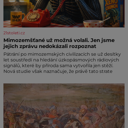
21stoleti.cz
Mimozemšťané už možná volali. Jen jsme
jejich zprávu nedokázali rozpoznat
Pátrání po mimozemských civilizacích se už desítky
let soustředí na hledání úzkopásmových rádiových
signálů, které by příroda sama vytvořila jen stěží.
Nová studie však naznačuje, že právě tato strate