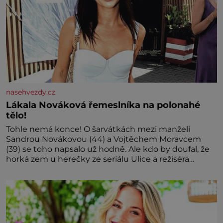
nasehvezdy.cz
Lákala Nováková řemeslníka na polonahé
tělo!
Tohle nemá konce! O šarvátkách mezi manželi
Sandrou Novákovou (44) a Vojtěchem Moravcem
(39) se toho napsalo už hodně. Ale kdo by doufal, že
horká zem u herečky ze seriálu Ulice a režiséra
vychladne,