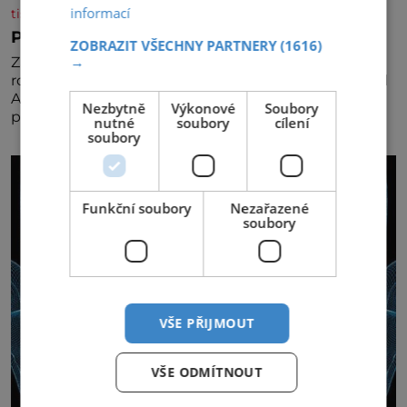
informací
tisicereceptu.cz
Pravá irská káva
ZOBRAZIT VŠECHNY PARTNERY
(1616)
→
Za jejího tvůrce je považován Joe Sharidan, když v
roce 1943 u letiště irského města Foynes obsluhoval
Američany, kteří kvůli špatnému počasí nemohli
Nezbytně
Výkonové
Soubory
pokračovat v cestě. Povzbudil je tehdy kávou,
nutné
soubory
cílení
soubory
Funkční soubory
Nezařazené
soubory
VŠE PŘIJMOUT
VŠE ODMÍTNOUT