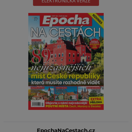
ELEKTRONICKÁ VERZE
EpochaNaCestach.cz