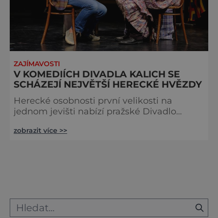
ZAJÍMAVOSTI
V KOMEDIÍCH DIVADLA KALICH SE
SCHÁZEJÍ NEJVĚTŠÍ HERECKÉ HVĚZDY
Herecké osobnosti první velikosti na
jednom jevišti nabízí pražské Divadlo
Kalich, které je vedle precizně provedených
zobrazit více >>
muzikálů vyhlášené také svým výběrem
výborně napsaných komedií, do kterých
zve ty největší české hvězdy. Díky tomu si
Divadlo Kalich rychle vybudovalo pověst
elitního hereckého klubu, v jehož
komediích se vždy potkáte s
nejoblíbenějšími hereckými tvářemi.
Činoherní repertoár d