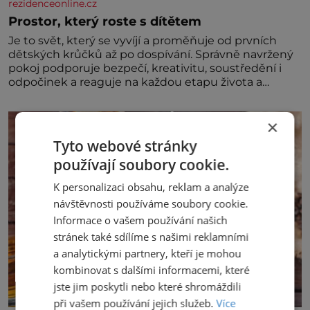
rezidenceonline.cz
Prostor, který roste s dítětem
Je to svět, který se vyvíjí a proměňuje od prvních
dětských krůčků až po dospívání. Správně navržený
pokoj podporuje bezpečí, kreativitu, soustředění i
odpočinek a reaguje na každou etapu života a
specifické potřeby dítěte. Pro nejmenší je klíčová
jednoduchost, měkkost a bezpečí, proto by pokoj
×
miminka měl působit především klidně a útulně.
Předškolní věk je
Tyto webové stránky
používají soubory cookie.
K personalizaci obsahu, reklam a analýze
návštěvnosti používáme soubory cookie.
Informace o vašem používání našich
stránek také sdílíme s našimi reklamními
a analytickými partnery, kteří je mohou
kombinovat s dalšími informacemi, které
jste jim poskytli nebo které shromáždili
při vašem používání jejich služeb.
Více