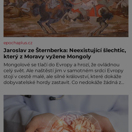
epochaplus.cz
Jaroslav ze Šternberka: Neexistující šlechtic,
který z Moravy vyžene Mongoly
Mongolové se tlačí do Evropy a hrozí, že ovládnou
celý svět. Ale naštěstí jim v samotném srdci Evropy
stojí v cestě malé, ale silné království, které dokáže
dobyvatelské hordy zastavit. Co nedokáže žádná z
asijských říší, co nedokážou Němci – to dokáže český
král. Nebo že by ne? Mongolové od roku 1223
postupují podél Kaspického a Azovského moře,