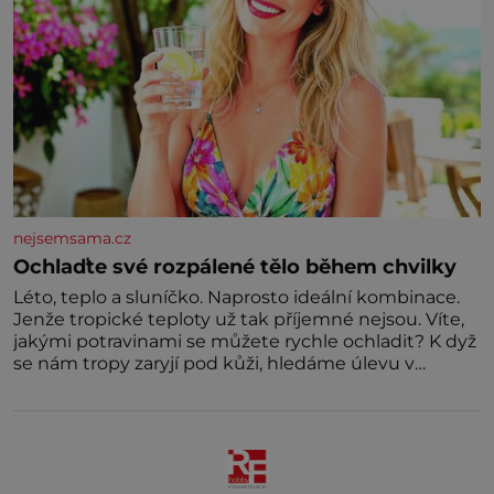
nejsemsama.cz
Ochlaďte své rozpálené tělo během chvilky
Léto, teplo a sluníčko. Naprosto ideální kombinace.
Jenže tropické teploty už tak příjemné nejsou. Víte,
jakými potravinami se můžete rychle ochladit? K dyž
se nám tropy zaryjí pod kůži, hledáme úlevu v
bazénu nebo pomocí klimatizace. Jenže ne vždycky
můžeme být v jejich blízkosti. Nemusíte však zoufat.
Pokud budete mít promyšlený jídelníček, žadné
pařáky si na vás