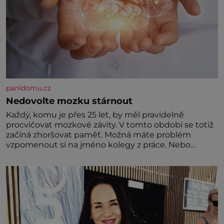
panidomu.cz
Nedovolte mozku stárnout
Každý, komu je přes 25 let, by měl pravidelně
procvičovat mozkové závity. V tomto období se totiž
začíná zhoršovat paměť. Možná máte problém
vzpomenout si na jméno kolegy z práce. Nebo
marně v paměti lovíte název knížky, kterou jste
nedávno přečetli. Je to opravdu tak, s věkem jako
kdyby se paměť rozhodla stávkovat. Cvičte