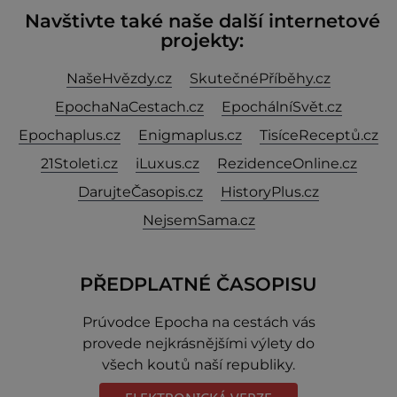
Navštivte také naše další internetové
projekty:
NašeHvězdy.cz
SkutečnéPříběhy.cz
EpochaNaCestach.cz
EpochálníSvět.cz
Epochaplus.cz
Enigmaplus.cz
TisíceReceptů.cz
21Stoleti.cz
iLuxus.cz
RezidenceOnline.cz
DarujteČasopis.cz
HistoryPlus.cz
NejsemSama.cz
PŘEDPLATNÉ ČASOPISU
Prúvodce Epocha na cestách vás
provede nejkrásnějšími výlety do
všech koutů naší republiky.