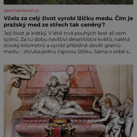
epochalnisvet.cz
Včela za celý život vyrobí lžičku medu. Čím je
pražský med ze střech tak ceněný?
Její život je krátký. V létě trvá pouhých šest až osm
týdnů. Za tu dobu navštíví desetitisíce květů, nalétá
stovky kilometrů a vyrobí přibližně devět gramů
medu – zhruba jednu čajovou lžičku. Sama o sobě se
může zdát bezvýznamná. Teprve když se spojí s
dalšími desítkami tisíc příslušnic svého včelstva,
vznikne jeden z nejdokonalejších organismů