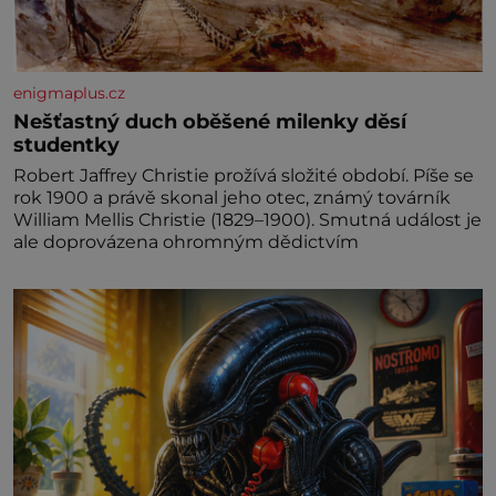
enigmaplus.cz
Nešťastný duch oběšené milenky děsí
studentky
Robert Jaffrey Christie prožívá složité období. Píše se
rok 1900 a právě skonal jeho otec, známý továrník
William Mellis Christie (1829–1900). Smutná událost je
ale doprovázena ohromným dědictvím