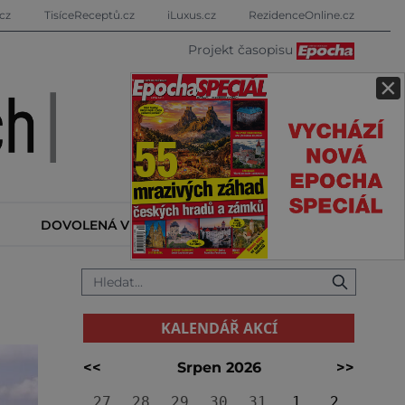
cz
TisíceReceptů.cz
iLuxus.cz
RezidenceOnline.cz
Projekt časopisu
×
DOVOLENÁ V ZAHRANIČÍ
KALENDÁŘ AKCÍ
KALENDÁŘ AKCÍ
<<
Srpen 2026
>>
27
28
29
30
31
1
2