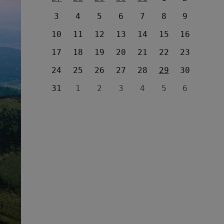
3
4
5
6
7
8
9
10
11
12
13
14
15
16
17
18
19
20
21
22
23
24
25
26
27
28
29
30
31
1
2
3
4
5
6