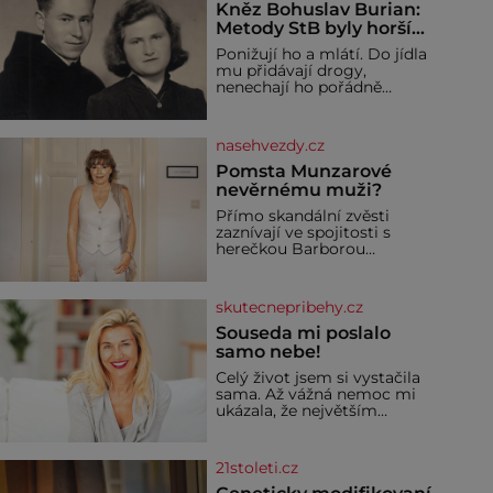
Kněz Bohuslav Burian:
Metody StB byly horší
než gestapácké
Ponižují ho a mlátí. Do jídla
trýznění
mu přidávají drogy,
nenechají ho pořádně
vyspat a smrtí vyhrožují i
jeho nejbližším. Burian
kruté týrání nevydrží a
nasehvezdy.cz
estébákům podepíše
všechno, co po něm chtějí.
Pomsta Munzarové
Svým podpisem jim potvrdí
nevěrnému muži?
také to, že na něj během
Přímo skandální zvěsti
výslechů nikdo nevyvíjel
zaznívají ve spojitosti s
fyzický ani psychický nátlak.
herečkou Barborou
Syn brněnského řezníka
Munzarovou (54) a hercem
chce být knězem a
Martinem Trnavským (56).
Munzarová měla být totiž
skutecnepribehy.cz
viděna s jakýmsi
sympaťákem, s nímž se
Souseda mi poslalo
velmi družně, až d
samo nebe!
Celý život jsem si vystačila
sama. Až vážná nemoc mi
ukázala, že největším
bohatstvím nejsou peníze
ani vlastní byt, ale člověk,
který je ochotný podat
21stoleti.cz
pomocnou ruku. Vždycky
jsem byla spíš samotářka.