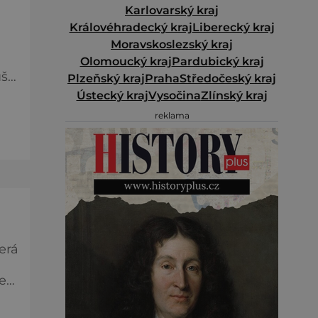
Karlovarský kraj
Královéhradecký kraj
Liberecký kraj
Moravskoslezský kraj
Olomoucký kraj
Pardubický kraj
ši,
Plzeňský kraj
Praha
Středočeský kraj
Ústecký kraj
Vysočina
Zlínský kraj
reklama
Ě
erá
eň.
nce