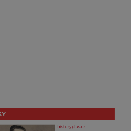
KY
historyplus.cz