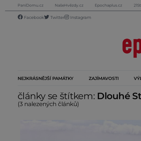
PaníDomu.cz
NašeHvězdy.cz
Epochaplus.cz
21St
Facebook
Twitter
Instagram
NEJKRÁSNĚJŠÍ PAMÁTKY
ZAJÍMAVOSTI
VÝ
články se štítkem:
Dlouhé S
(3 nalezených článků)