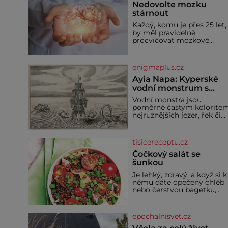
Nedovolte mozku
stárnout
Každý, komu je přes 25 let,
by měl pravidelně
procvičovat mozkové
závity. V tomto období se
totiž začíná zhoršovat
paměť. Možná máte
enigmaplus.cz
problém vzpomenout si n
jméno kolegy z práce. Neb
Ayia Napa: Kyperské
marně v paměti lovíte
vodní monstrum s
název knížky, kterou jste
mírumilovnou povaho
Vodní monstra jsou
nedávno přečetli. Je to
poměrně častým kolorite
opravdu tak, s věkem jako
nejrůznějších jezer, řek či
kdyby se paměť rozhodla
ostrovů. Mnozí skeptici to
stávkovat. Cvičte
přikládají hlavně snaze da
místo zviditelnit a
tisicereceptu.cz
přitáhnout k němu
pozornost záhadám
Čočkový salát se
nakloněných turi
šunkou
Je lehký, zdravý, a když si k
němu dáte opečený chléb
nebo čerstvou bagetku,
bude chutnat jedna báseň.
Suroviny 250 g vaší
oblíbené čočky 150 g cherr
epochalnisvet.cz
rajčátek 1 velká červená
cibule 2 lžíce