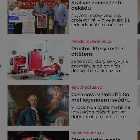
Král vín začíná třetí
dekádu
Největší český vinařský
projekt Král vín ve svém již
jednadvacátém ročníku
představil nejlepší domácí
vína. Ta vybírala odborná
porota z celkem 1260
rezidenceonline.cz
a
vzorků od 157 vinařů. Král
o
vín, který se – i pře
Prostor, který roste s
dítětem
u
Je to svět, který se vyvíjí a
m
proměňuje od prvních
dětských krůčků až po
dospívání. Správně
né
navržený pokoj podporuje
bezpečí, kreativitu,
epochaplus.cz
soustředění i odpočinek a
reaguje na každou etapu
Casanova v Pobaltí: Co
života a specifické potřeby
měl legendární svůdník
dítěte. Pro nejmenší je
společného se
V roce 1764 byste mohli na
klíčová jednoduchost,
svobodnými zednáři?
lotyšských plážích potkat
měkkost a bezpečí, proto
dobrodruha a sukničkáře
by pokoj miminka měl
Giacoma Casanovu. Jeho
působit především klidně a
cesta k Baltskému moři
útulně. Předškolní věk je
y
však nebyla turistickým
nejsemsama.cz
výletem, ale ryze pracovní
cestou se zištnými úmysly.