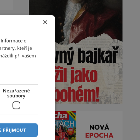
zd
×
 Informace o
tnery, kteří je
máždili při vašem
Nezařazené
soubory
E PŘIJMOUT