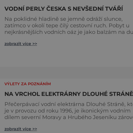
VODNÍ PERLY ČESKA S NEVŠEDNÍ TVÁŘÍ
Na poklidné hladině se jemně odráží slunce,
zatímco v okolí tepe čilý cestovní ruch. Pobyt u
nejkrásnějších vodních oáz je jako balzám na du
který není třeba si dávkovat, ale naopak lačně
zobrazit více >>
vychutnávat. Za kterými vodními unikáty se
vyplatí ujet světa kraj? 1. Ledovcový poklad Je
temnější než duše pekelná. Přesto patří Černé
jezero na Šumavě k nejvyhledávanějším letním
destinacím. Svůj název zí
VÝLETY ZA POZNÁNÍM
NA VRCHOL ELEKTRÁRNY DLOUHÉ STRÁN
Přečerpávací vodní elektrárna Dlouhé Stráně, kt
je v provozu od roku 1996, je ikonickým vodním
dílem severní Moravy a Hrubého Jeseníku zárov
Elektrárna společnosti ČEZ se v roce 2005 doko
zobrazit více >>
zařadila mezi 7 největších divů České republiky,