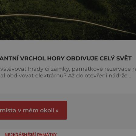
ANTNÍ VRCHOL HORY OBDIVUJE CELÝ SVĚT
navštěvovat hrady či zámky, památkové rezervace 
val obdivovat elektrárnu? Až do otevření nádrže
v průběhu sedmdesátých let bylo jasné, že v oblas
trické soustavy, tedy rovnováhu mezi aktuální
 místa v mém okolí »
NEJKRÁSNĚJŠÍ PAMÁTKY