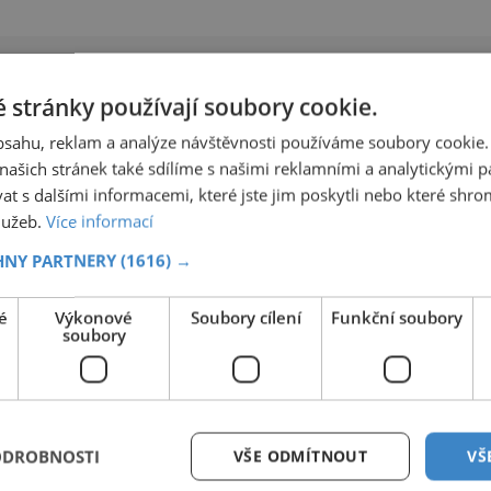
kdy získala asi třetinu všech hlasů. Exkurze
zahrnují technické zázemí a pochopitelně i výje
k horní nádrži. Ten není, na rozdíl od prohlídky
dolní nád
 stránky používají soubory cookie.
obsahu, reklam a analýze návštěvnosti používáme soubory cookie.
ašich stránek také sdílíme s našimi reklamními a analytickými par
 s dalšími informacemi, které jste jim poskytli nebo které shro
služeb.
Více informací
HNY PARTNERY
(1616) →
é
Výkonové
Soubory cílení
Funkční soubory
soubory
ODROBNOSTI
VŠE ODMÍTNOUT
VŠ