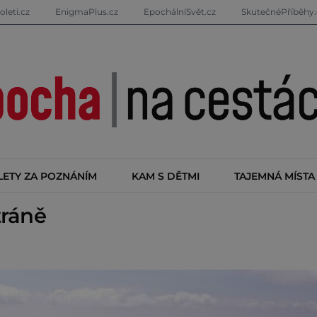
oleti.cz
EnigmaPlus.cz
EpochálníSvět.cz
SkutečnéPříběhy.
LETY ZA POZNÁNÍM
KAM S DĚTMI
TAJEMNÁ MÍSTA
tráně