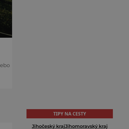
nebo
ti
TIPY NA CESTY
Jihočeský kraj
Jihomoravský kraj