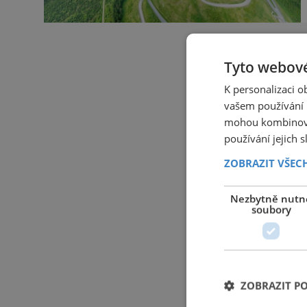
Tyto webové
K personalizaci 
vašem používání n
mohou kombinovat
používání jejich 
ZOBRAZIT VŠEC
Nezbytně nutn
soubory
ZOBRAZIT P