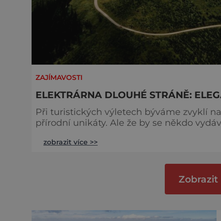
ZAJÍMAVOSTI
ELEKTRÁRNA DLOUHÉ STRÁNĚ: ELEG
Při turistických výletech býváme zvyklí 
přírodní unikáty. Ale že by se někdo vydá
Dlouhé stráně to vůbec nebylo běžné. Už 
zobrazit více >>
Jeseníků bude třeba posílit stabilitu elek
spotřebou a dodávaným výkonem. Proto
Zobrazit