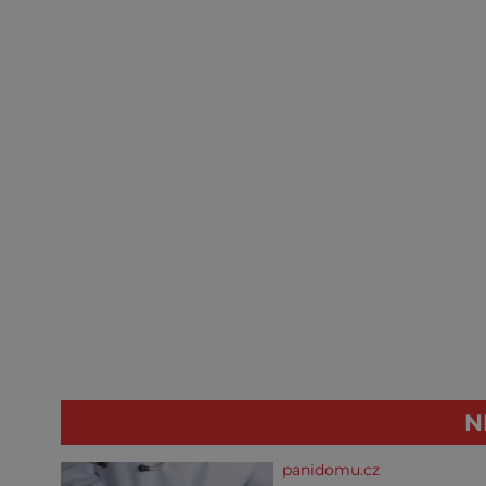
N
panidomu.cz