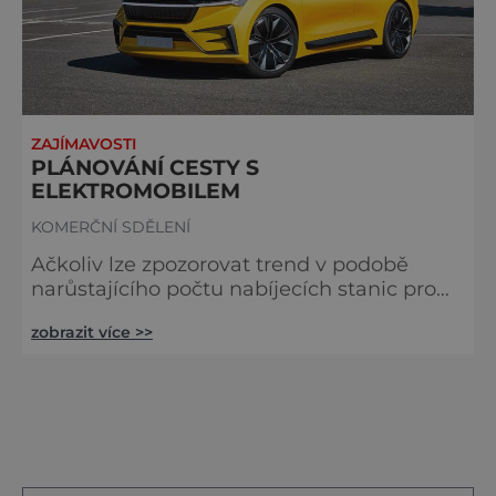
ZAJÍMAVOSTI
PLÁNOVÁNÍ CESTY S
ELEKTROMOBILEM
KOMERČNÍ SDĚLENÍ
Ačkoliv lze zpozorovat trend v podobě
narůstajícího počtu nabíjecích stanic pro
dobíjení elektromobilů, navíc dojezd
zobrazit více >>
elektromobilů se rok od roku prodlužuje,
tak bez pořádného plánování se stejnak
vaše cesta zatím úplně neobejdete.
Technologii baterií předchází marketing,
ale žádný technický zázrak se nekoná.
Akumulátory spíše radikálně zlevňují
výrobu, takže dříve velmi drahé