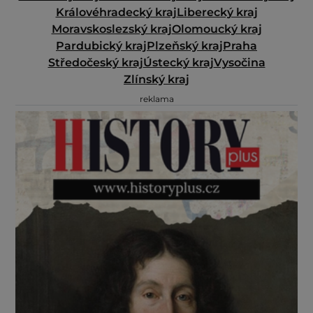
Královéhradecký kraj
Liberecký kraj
Moravskoslezský kraj
Olomoucký kraj
Pardubický kraj
Plzeňský kraj
Praha
Středočeský kraj
Ústecký kraj
Vysočina
Zlínský kraj
reklama