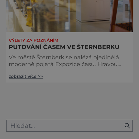
VÝLETY ZA POZNÁNÍM
PUTOVÁNÍ ČASEM VE ŠTERNBERKU
Ve městě Šternberk se nalézá ojedinělá
moderně pojatá Expozice času. Hravou
formou se dozvíme zajímavosti o vesmíru a
zobrazit více >>
čase. Seznámíme se zde např. s procesem
vzniku vesmíru a času, s rozdílností
kalendářů a času v různých kulturách a
dobách, vývojem nejstarších hodin a
principem měření času. Uvidíte přes 250
hodin, hodinek a časových přístrojů
různých typů. Na modelech si děti zkusí
pro