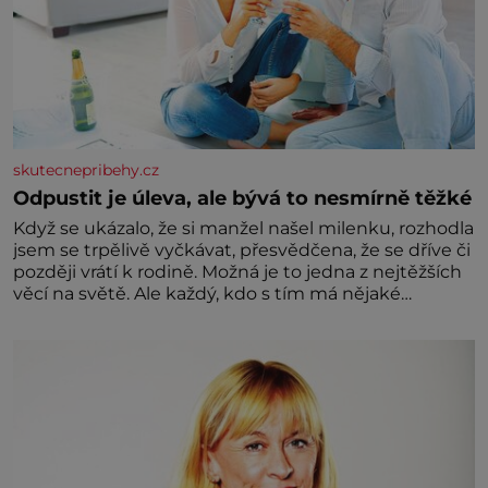
skutecnepribehy.cz
Odpustit je úleva, ale bývá to nesmírně těžké
Když se ukázalo, že si manžel našel milenku, rozhodla
jsem se trpělivě vyčkávat, přesvědčena, že se dříve či
později vrátí k rodině. Možná je to jedna z nejtěžších
věcí na světě. Ale každý, kdo s tím má nějaké
zkušenosti, se zapřísahá, že pokud odpustíte,
znatelně se vám uleví. Když se ke mně doneslo, že si
manžel pořídil milenku,