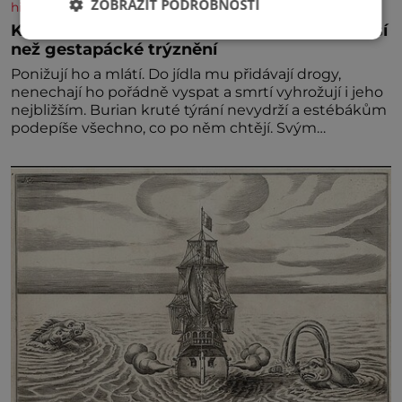
ZOBRAZIT PODROBNOSTI
historyplus.cz
Kněz Bohuslav Burian: Metody StB byly horší
než gestapácké trýznění
Ponižují ho a mlátí. Do jídla mu přidávají drogy,
nenechají ho pořádně vyspat a smrtí vyhrožují i jeho
nejbližším. Burian kruté týrání nevydrží a estébákům
podepíše všechno, co po něm chtějí. Svým
podpisem jim potvrdí také to, že na něj během
výslechů nikdo nevyvíjel fyzický ani psychický nátlak.
Syn brněnského řezníka chce být knězem a