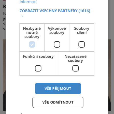
informací
Král vín začíná třetí dekádu
ZOBRAZIT VŠECHNY PARTNERY
(1616)
Největší český vinařský projekt Král vín ve svém již
→
jednadvacátém ročníku představil nejlepší domácí
vína. Ta vybírala odborná porota z celkem 1260
Nezbytně
Výkonové
Soubory
vzorků od 157 vinařů. Král vín, který se – i pře
nutné
soubory
cílení
soubory
Funkční soubory
Nezařazené
soubory
VŠE PŘIJMOUT
VŠE ODMÍTNOUT