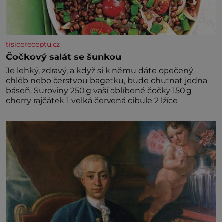
tisicereceptu.cz
Čočkový salát se šunkou
Je lehký, zdravý, a když si k němu dáte opečený
chléb nebo čerstvou bagetku, bude chutnat jedna
báseň. Suroviny 250 g vaší oblíbené čočky 150 g
cherry rajčátek 1 velká červená cibule 2 lžíce