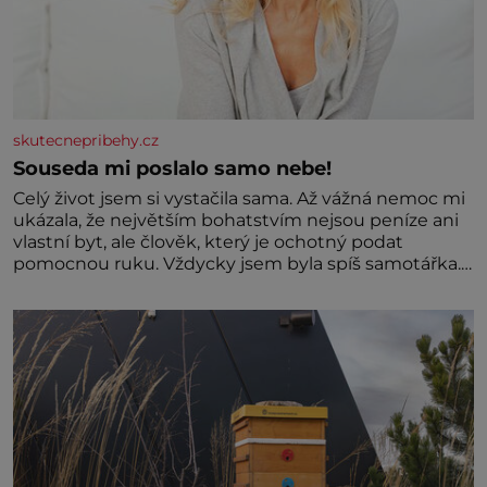
skutecnepribehy.cz
Souseda mi poslalo samo nebe!
Celý život jsem si vystačila sama. Až vážná nemoc mi
ukázala, že největším bohatstvím nejsou peníze ani
vlastní byt, ale člověk, který je ochotný podat
pomocnou ruku. Vždycky jsem byla spíš samotářka.
Nepotřebovala jsem kolem sebe partu kamarádek
ani partnera. Stačily mi knihy, práce a hlavně klid.
Hned po studiích jsem odešla z rodného města,