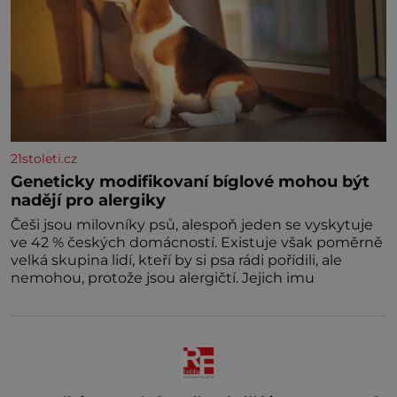
21stoleti.cz
Geneticky modifikovaní bíglové mohou být
nadějí pro alergiky
Češi jsou milovníky psů, alespoň jeden se vyskytuje
ve 42 % českých domácností. Existuje však poměrně
velká skupina lidí, kteří by si psa rádi pořídili, ale
nemohou, protože jsou alergičtí. Jejich imu