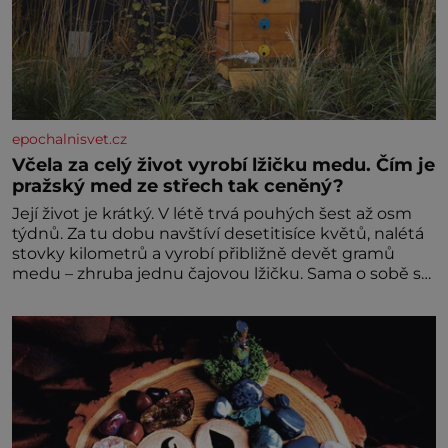
epochalnisvet.cz
Včela za celý život vyrobí lžičku medu. Čím je
pražský med ze střech tak ceněný?
Její život je krátký. V létě trvá pouhých šest až osm
týdnů. Za tu dobu navštíví desetitisíce květů, nalétá
stovky kilometrů a vyrobí přibližně devět gramů
medu – zhruba jednu čajovou lžičku. Sama o sobě se
může zdát bezvýznamná. Teprve když se spojí s
dalšími desítkami tisíc příslušnic svého včelstva,
vznikne jeden z nejdokonalejších organismů