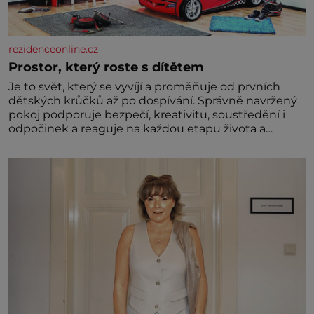
rezidenceonline.cz
Prostor, který roste s dítětem
Je to svět, který se vyvíjí a proměňuje od prvních
dětských krůčků až po dospívání. Správně navržený
pokoj podporuje bezpečí, kreativitu, soustředění i
odpočinek a reaguje na každou etapu života a
specifické potřeby dítěte. Pro nejmenší je klíčová
jednoduchost, měkkost a bezpečí, proto by pokoj
miminka měl působit především klidně a útulně.
Předškolní věk je