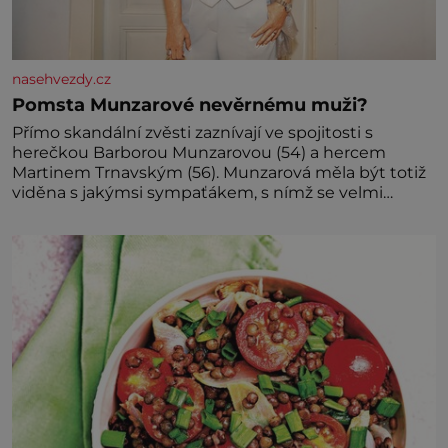
nasehvezdy.cz
Pomsta Munzarové nevěrnému muži?
Přímo skandální zvěsti zaznívají ve spojitosti s
herečkou Barborou Munzarovou (54) a hercem
Martinem Trnavským (56). Munzarová měla být totiž
viděna s jakýmsi sympaťákem, s nímž se velmi
družně, až d