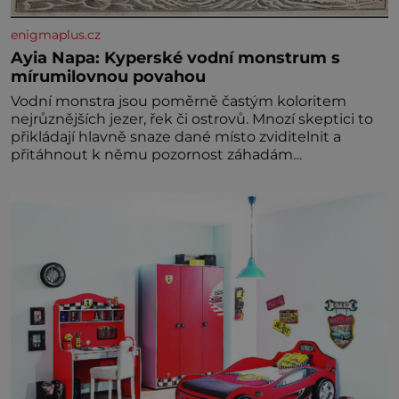
enigmaplus.cz
Ayia Napa: Kyperské vodní monstrum s
mírumilovnou povahou
Vodní monstra jsou poměrně častým koloritem
nejrůznějších jezer, řek či ostrovů. Mnozí skeptici to
přikládají hlavně snaze dané místo zviditelnit a
přitáhnout k němu pozornost záhadám
nakloněných turi