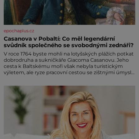
epochaplus.cz
Casanova v Pobaltí: Co měl legendární
svůdník společného se svobodnými zednáři?
V roce 1764 byste mohli na lotyšských plážích potkat
dobrodruha a sukničkáře Giacoma Casanovu. Jeho
cesta k Baltskému moři však nebyla turistickým
výletem, ale ryze pracovní cestou se zištnými úmysly.
Jaký cíl Casanova sledoval, když se například
procházel uličkami lotyšské Rigy? Casanova v Pobaltí
kontaktoval tamní zednářské lóže. Nebyl v této
oblasti žádným nováčkem, protože do zednářské