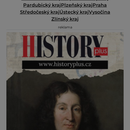
Pardubický kraj
Plzeňský kraj
Praha
Středočeský kraj
Ústecký kraj
Vysočina
Zlínský kraj
reklama