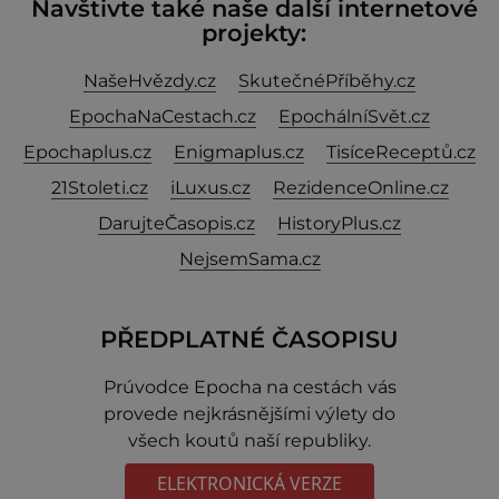
Navštivte také naše další internetové
projekty:
NašeHvězdy.cz
SkutečnéPříběhy.cz
EpochaNaCestach.cz
EpochálníSvět.cz
Epochaplus.cz
Enigmaplus.cz
TisíceReceptů.cz
21Stoleti.cz
iLuxus.cz
RezidenceOnline.cz
DarujteČasopis.cz
HistoryPlus.cz
NejsemSama.cz
PŘEDPLATNÉ ČASOPISU
Prúvodce Epocha na cestách vás
provede nejkrásnějšími výlety do
všech koutů naší republiky.
ELEKTRONICKÁ VERZE