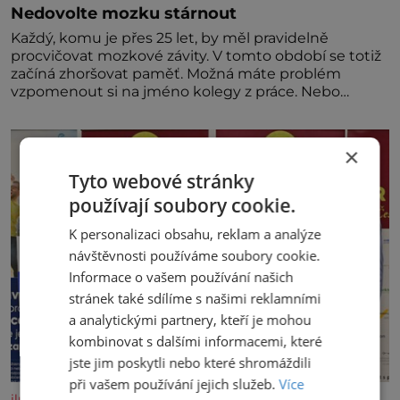
Nedovolte mozku stárnout
Každý, komu je přes 25 let, by měl pravidelně
procvičovat mozkové závity. V tomto období se totiž
začíná zhoršovat paměť. Možná máte problém
vzpomenout si na jméno kolegy z práce. Nebo
marně v paměti lovíte název knížky, kterou jste
nedávno přečetli. Je to opravdu tak, s věkem jako
kdyby se paměť rozhodla stávkovat. Cvičte
×
Tyto webové stránky
používají soubory cookie.
K personalizaci obsahu, reklam a analýze
návštěvnosti používáme soubory cookie.
Informace o vašem používání našich
stránek také sdílíme s našimi reklamními
a analytickými partnery, kteří je mohou
kombinovat s dalšími informacemi, které
jste jim poskytli nebo které shromáždili
při vašem používání jejich služeb.
Více
iluxus.cz