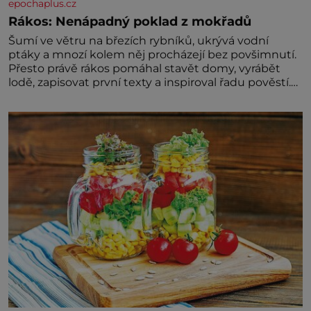
epochaplus.cz
Rákos: Nenápadný poklad z mokřadů
Šumí ve větru na březích rybníků, ukrývá vodní
ptáky a mnozí kolem něj procházejí bez povšimnutí.
Přesto právě rákos pomáhal stavět domy, vyrábět
lodě, zapisovat první texty a inspiroval řadu pověstí.
Tato skromná, ale užitečná rostlina provází člověka
už tisíce let. Většina lidí vnímá rákos jen jako
obyčejnou kulisu letního koupání. Stačí se však
podívat