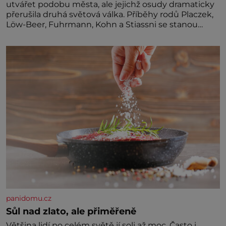
utvářet podobu města, ale jejichž osudy dramaticky
přerušila druhá světová válka. Příběhy rodů Placzek,
Löw-Beer, Fuhrmann, Kohn a Stiassni se stanou
jednou z hlavních dramaturgických linií festivalu
židovské kultury ŠTETL FEST 2026. Některé návraty
nejsou jednoduché. Místa, která si člověk pamatuje z
rodinných vyprávění, už dávno
panidomu.cz
Sůl nad zlato, ale přiměřeně
Většina lidí po celém světě jí soli až moc. Často i