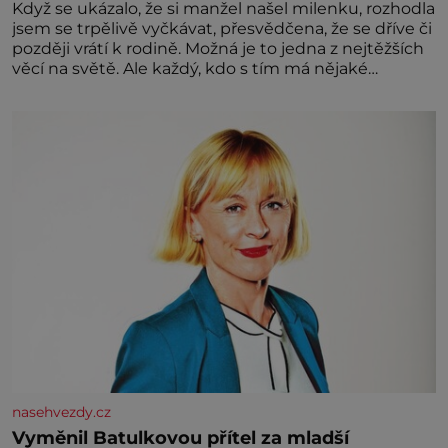
Když se ukázalo, že si manžel našel milenku, rozhodla
jsem se trpělivě vyčkávat, přesvědčena, že se dříve či
později vrátí k rodině. Možná je to jedna z nejtěžších
věcí na světě. Ale každý, kdo s tím má nějaké
zkušenosti, se zapřísahá, že pokud odpustíte,
znatelně se vám uleví. Když se ke mně doneslo, že si
manžel pořídil milenku,
nasehvezdy.cz
Vyměnil Batulkovou přítel za mladší