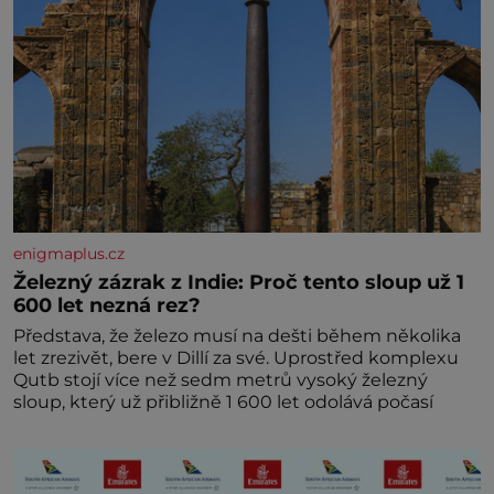
enigmaplus.cz
Železný zázrak z Indie: Proč tento sloup už 1
600 let nezná rez?
Představa, že železo musí na dešti během několika
let zrezivět, bere v Dillí za své. Uprostřed komplexu
Qutb stojí více než sedm metrů vysoký železný
sloup, který už přibližně 1 600 let odolává počasí