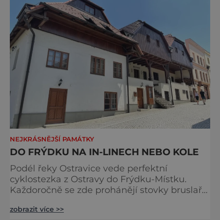
NEJKRÁSNĚJŠÍ PAMÁTKY
DO FRÝDKU NA IN-LINECH NEBO KOLE
Podél řeky Ostravice vede perfektní
cyklostezka z Ostravy do Frýdku-Místku.
Každoročně se zde prohánějí stovky bruslařů
i cyklistů a v letních měsících je zde možnost
zobrazit více >>
koupání v řece. Když celou trasu zdoláte,