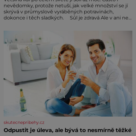
nevědomky, protože netuší, jak velké množství se jí
skrývá v průmyslově vyráběných potravinách,
dokonce i těch sladkých. Sůl je zdravá Ale v ani ne
třetinovém množství, než je pro většinu populace
běžné. Její základní složky– sodík a chlór – jsou
zásadní pro správné hospodaření
skutecnepribehy.cz
Odpustit je úleva, ale bývá to nesmírně těžké