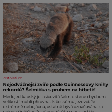
21stoleti.cz
Nejodvážnější zvíře podle Guinnessovy knihy
rekordů? Šelmička s pruhem na hřbetě!
Medojed kapský je lasicovitá šelma, kterou bychom
velikostí mohli přirovnat k českému jezevci. Je
extrémně nebojácná, ostatně bývá označována za
nejodvážnější zvíře vůbec. V této souvislosti je