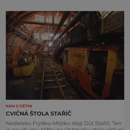
můžete si prohlédnout město, které skýtá
mnoho zajímavostí. Frýdek-Místek, současné
hlavní město Slezska, vznikl spojením dvou
obcí během 2. světové války, slezského
Frýdku a moravského Mís
KAM S DĚTMI
CVIČNÁ ŠTOLA STAŘÍČ
Nedaleko Frýdku-Místku stojí Důl Staříč. Ten
je po útlumu těžby na Ostravsku stále aktivní