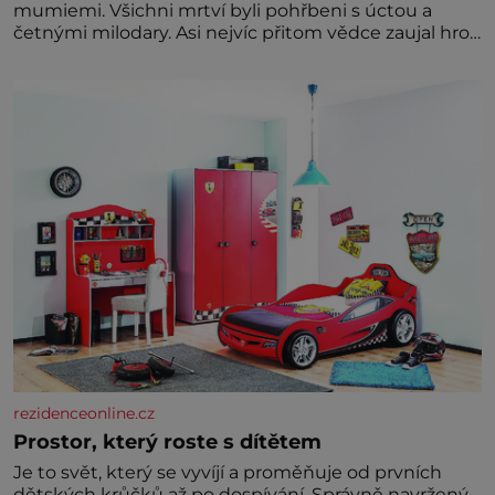
mumiemi. Všichni mrtví byli pohřbeni s úctou a
četnými milodary. Asi nejvíc přitom vědce zaujal hrob
tříměsíčního chlapečka s modrou filcovou čapkou, z
níž se draly blonďaté vlásky. Fakt, že jsou těla
dávných lidí nesmírně dobře zachovalá, přičítají
odborníci zdejším klimatickým podmínkám. Sucho,
prosolené písky a extrémně
rezidenceonline.cz
Prostor, který roste s dítětem
Je to svět, který se vyvíjí a proměňuje od prvních
dětských krůčků až po dospívání. Správně navržený