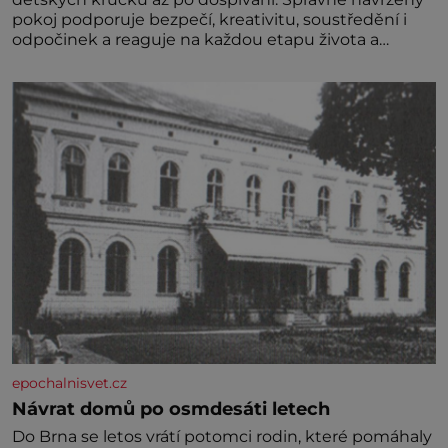
pokoj podporuje bezpečí, kreativitu, soustředění i
odpočinek a reaguje na každou etapu života a
specifické potřeby dítěte. Pro nejmenší je klíčová
jednoduchost, měkkost a bezpečí, proto by pokoj
miminka měl působit především klidně a útulně.
Předškolní věk je
epochalnisvet.cz
Návrat domů po osmdesáti letech
Do Brna se letos vrátí potomci rodin, které pomáhaly