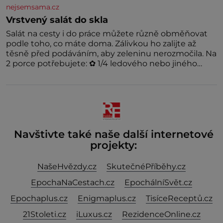
nejsemsama.cz
Vrstvený salát do skla
Salát na cesty i do práce můžete různě obměňovat
podle toho, co máte doma. Zálivkou ho zalijte až
těsně před podáváním, aby zeleninu nerozmočila. Na
2 porce potřebujete: ✿ 1/4 ledového nebo jiného
salátu (římský salát, polníček…) ✿ 1 malá konzerva
kukuřice ✿ ½ okurky ✿ 2 rajčata Zálivka: ✿ 4 lžíce
olivového oleje ✿ 1 lžíci citronové šťávy ✿ ½ stroužku
Navštivte také naše další internetové
projekty:
NašeHvězdy.cz
SkutečnéPříběhy.cz
EpochaNaCestach.cz
EpochálníSvět.cz
Epochaplus.cz
Enigmaplus.cz
TisíceReceptů.cz
21Stoleti.cz
iLuxus.cz
RezidenceOnline.cz