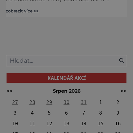
kilometrů jižně od Ostravy. S dětmi zde lze
zobrazit více >>
navštívit například výrobnu cukrářské firmy,
která podle staré arménské receptury vyrábí
medové dorty Marlenka. Krásné rozhledy pak
nabízí věž farního kostela Jana Křtitele nebo
Svatojánská věž, na jejíž vrchol vede
bezmála 20
KALENDÁŘ AKCÍ
<<
Srpen 2026
>>
27
28
29
30
31
1
2
3
4
5
6
7
8
9
10
11
12
13
14
15
16