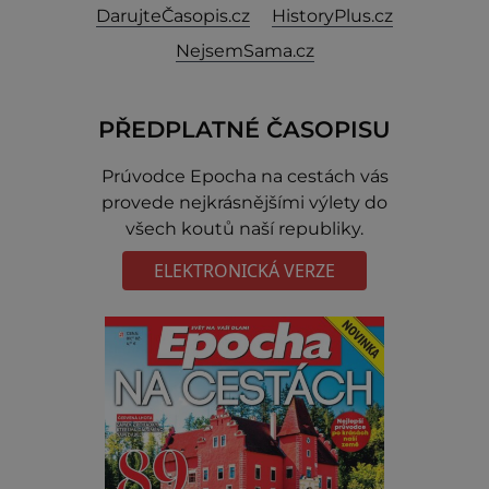
DarujteČasopis.cz
HistoryPlus.cz
NejsemSama.cz
PŘEDPLATNÉ ČASOPISU
Prúvodce Epocha na cestách vás
provede nejkrásnějšími výlety do
všech koutů naší republiky.
ELEKTRONICKÁ VERZE