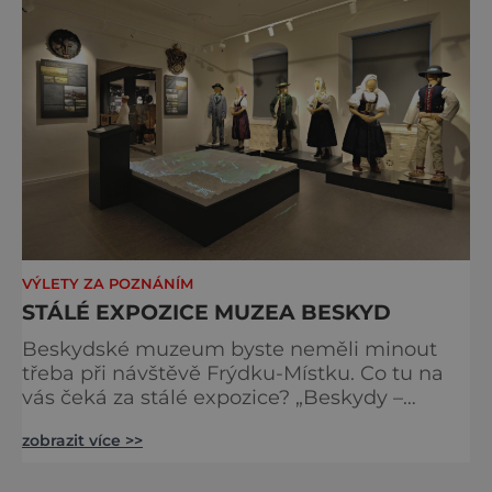
VÝLETY ZA POZNÁNÍM
STÁLÉ EXPOZICE MUZEA BESKYD
Beskydské muzeum byste neměli minout
třeba při návštěvě Frýdku-Místku. Co tu na
vás čeká za stálé expozice? „Beskydy –
příroda a lidé“ – záměrem expozice je ukázat
zobrazit více >>
propojenost přírody a lidské činnosti. Jak
příroda utvářela lidský život a způsob obživy,