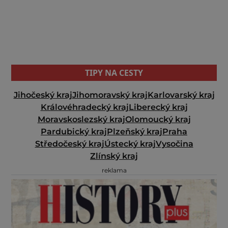
TIPY NA CESTY
Jihočeský kraj
Jihomoravský kraj
Karlovarský kraj
Královéhradecký kraj
Liberecký kraj
Moravskoslezský kraj
Olomoucký kraj
Pardubický kraj
Plzeňský kraj
Praha
Středočeský kraj
Ústecký kraj
Vysočina
Zlínský kraj
reklama