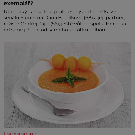
exemplář?
Už nějaký čas se lidé ptali, jestli jsou herečka ze
seriálu Slunečná Dana Batulková (68) a její partner,
režisér Ondřej Zajíc (56), ještě vůbec spolu. Herečka
od sebe přítele od samého začátku odhán
tisicereceptu.cz