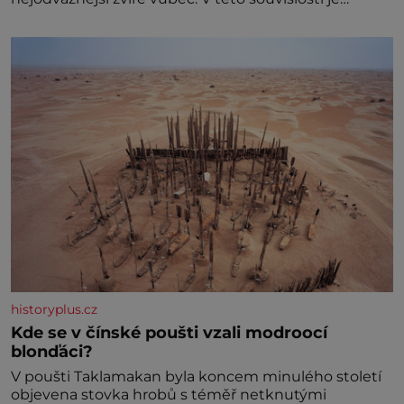
dokonc
historyplus.cz
Kde se v čínské poušti vzali modroocí
blonďáci?
V poušti Taklamakan byla koncem minulého století
objevena stovka hrobů s téměř netknutými