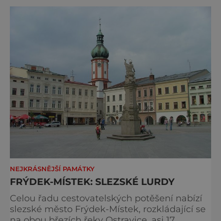
a také jak lidská činnost ovlivňovala a
ovlivňuje beskydskou přírodu. Expozice
provází návštěvníka tak, jak lidé do přírody a
do hor míří – od
NEJKRÁSNĚJŠÍ PAMÁTKY
FRÝDEK-MÍSTEK: SLEZSKÉ LURDY
Celou řadu cestovatelských potěšení nabízí
slezské město Frýdek-Místek, rozkládající se
na obou březích řeky Ostravice, asi 17