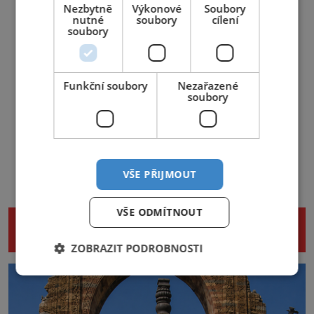
Nezbytně
Výkonové
Soubory
nutné
soubory
cílení
soubory
Funkční soubory
Nezařazené
soubory
VŠE PŘIJMOUT
VŠE ODMÍTNOUT
NENECHTE SI UJÍT DALŠÍ ZAJÍMAVÉ
ČLÁNKY
ZOBRAZIT PODROBNOSTI