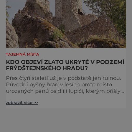
TAJEMNÁ MÍSTA
KDO OBJEVÍ ZLATO UKRYTÉ V PODZEMÍ
FRÝDŠTEJNSKÉHO HRADU?
Přes čtyři staletí už je v podstatě jen ruinou.
Původní pyšný hrad v lesích proto místo
urozených pánů osídlili lupiči, kterým přišly
náramně vhod podzemní chodby
zobrazit více >>
vyhloubené v okolních skalách. Skrývá se
tam stále jejich zlatá kořist? Říká se, že to, co
bylo dosud objeveno v podzemí
Frýdštejnského hradu, je jen zlomek
rozsáhlého bludiště chodeb, které se pod