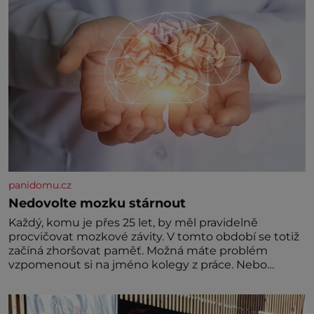
panidomu.cz
Nedovolte mozku stárnout
Každý, komu je přes 25 let, by měl pravidelně
procvičovat mozkové závity. V tomto období se totiž
začíná zhoršovat paměť. Možná máte problém
vzpomenout si na jméno kolegy z práce. Nebo
marně v paměti lovíte název knížky, kterou jste
nedávno přečetli. Je to opravdu tak, s věkem jako
kdyby se paměť rozhodla stávkovat. Cvičte