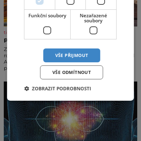
Funkční soubory
Nezařazené
soubory
tisicereceptu.cz
Pravá irská káva
Za jejího tvůrce je považován Joe Sharidan, když v
VŠE PŘIJMOUT
roce 1943 u letiště irského města Foynes obsluhoval
Američany, kteří kvůli špatnému počasí nemohli
pokračovat v cestě. Povzbudil je tehdy kávou,
VŠE ODMÍTNOUT
ZOBRAZIT PODROBNOSTI