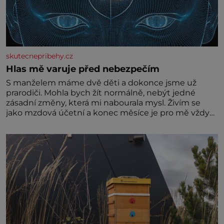
skutecnepribehy.cz
Hlas mě varuje před nebezpečím
S manželem máme dvě děti a dokonce jsme už
prarodiči. Mohla bych žít normálně, nebýt jedné
zásadní změny, která mi nabourala mysl. Živím se
jako mzdová účetní a konec měsíce je pro mě vždy
velice psychicky náročným obdobím. Od té chvíle, co
máme vnoučata, mi dcera čím dál častěji volá o
pomoc, co se hlídání týče. Dalo by se