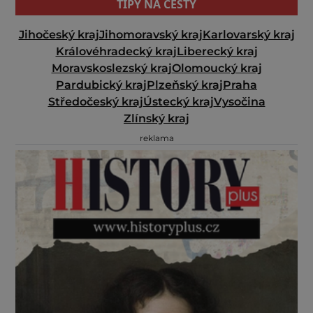
TIPY NA CESTY
Jihočeský kraj
Jihomoravský kraj
Karlovarský kraj
Královéhradecký kraj
Liberecký kraj
Moravskoslezský kraj
Olomoucký kraj
Pardubický kraj
Plzeňský kraj
Praha
Středočeský kraj
Ústecký kraj
Vysočina
Zlínský kraj
reklama