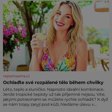
nejsemsama.cz
Ochlaďte své rozpálené tělo během chvilky
Léto, teplo a sluníčko. Naprosto ideální kombinace.
Jenže tropické teploty už tak příjemné nejsou. Víte,
jakými potravinami se můžete rychle ochladit? K dyž
se nám tropy zaryjí pod kůži, hledáme úlevu v
bazénu nebo pomocí klimatizace. Jenže ne vždycky