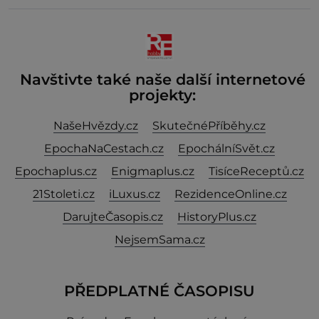
můžeme být v jejich blízkosti. Nemusíte však zoufat.
Pokud budete mít promyšlený jídelníček, žadné
pařáky si na vás
Navštivte také naše další internetové
projekty:
NašeHvězdy.cz
SkutečnéPříběhy.cz
EpochaNaCestach.cz
EpochálníSvět.cz
Epochaplus.cz
Enigmaplus.cz
TisíceReceptů.cz
21Stoleti.cz
iLuxus.cz
RezidenceOnline.cz
DarujteČasopis.cz
HistoryPlus.cz
NejsemSama.cz
PŘEDPLATNÉ ČASOPISU