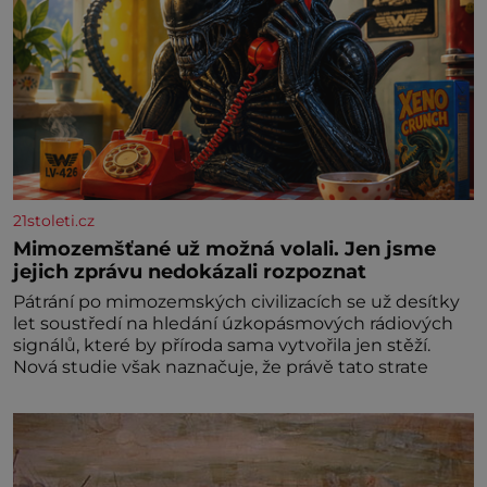
21stoleti.cz
Mimozemšťané už možná volali. Jen jsme
jejich zprávu nedokázali rozpoznat
Pátrání po mimozemských civilizacích se už desítky
let soustředí na hledání úzkopásmových rádiových
signálů, které by příroda sama vytvořila jen stěží.
Nová studie však naznačuje, že právě tato strate