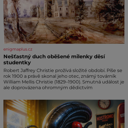
enigmaplus.cz
Nešťastný duch oběšené milenky děsí
studentky
Robert Jaffrey Christie prožívá složité období. Píše se
rok 1900 a právě skonal jeho otec, známý továrník
William Mellis Christie (1829–1900). Smutná událost je
ale doprovázena ohromným dědictvím