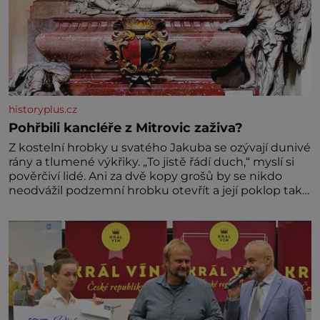
historyplus.cz
Pohřbili kancléře z Mitrovic zaživa?
Z kostelní hrobky u svatého Jakuba se ozývají dunivé
rány a tlumené výkřiky. „To jistě řádí duch,“ myslí si
pověrčiví lidé. Ani za dvě kopy grošů by se nikdo
neodvážil podzemní hrobku otevřít a její poklop tak
raději jen skrápí svěcenou vodou. Za několik dní
divné burácení skutečně ustane. Když o mnoho let
později hrobku