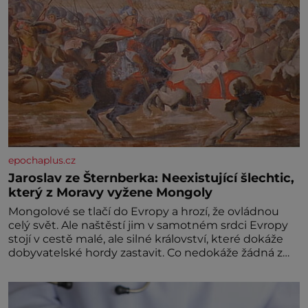
epochaplus.cz
Jaroslav ze Šternberka: Neexistující šlechtic,
který z Moravy vyžene Mongoly
Mongolové se tlačí do Evropy a hrozí, že ovládnou
celý svět. Ale naštěstí jim v samotném srdci Evropy
stojí v cestě malé, ale silné království, které dokáže
dobyvatelské hordy zastavit. Co nedokáže žádná z
asijských říší, co nedokážou Němci – to dokáže český
král. Nebo že by ne? Mongolové od roku 1223
postupují podél Kaspického a Azovského moře,