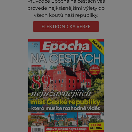
Prúvodce Epocha na cestách vás
provede nejkrásnějšími výlety do
všech koutů naší republiky.
ELEKTRONICKÁ VERZE