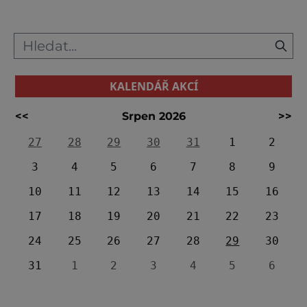
hradem skrývá. Tak jako u většiny sk
KALENDÁŘ AKCÍ
<<
Srpen 2026
>>
27
28
29
30
31
1
2
3
4
5
6
7
8
9
10
11
12
13
14
15
16
17
18
19
20
21
22
23
24
25
26
27
28
29
30
31
1
2
3
4
5
6