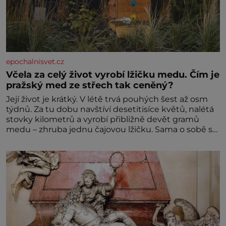
epochalnisvet.cz
Včela za celý život vyrobí lžičku medu. Čím je
pražský med ze střech tak ceněný?
Její život je krátký. V létě trvá pouhých šest až osm
týdnů. Za tu dobu navštíví desetitisíce květů, nalétá
stovky kilometrů a vyrobí přibližně devět gramů
medu – zhruba jednu čajovou lžičku. Sama o sobě se
může zdát bezvýznamná. Teprve když se spojí s
dalšími desítkami tisíc příslušnic svého včelstva,
vznikne jeden z nejdokonalejších organismů