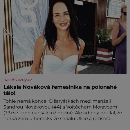
nasehvezdy.cz
Lákala Nováková řemeslníka na polonahé
tělo!
Tohle nemá konce! O šarvátkách mezi manželi
Sandrou Novákovou (44) a Vojtěchem Moravcem
(39) se toho napsalo už hodně. Ale kdo by doufal, že
horká zem u herečky ze seriálu Ulice a režiséra
vychladne,