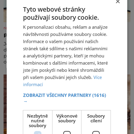
×
Tyto webové stránky
používají soubory cookie.
K personalizaci obsahu, reklam a analýze
rezidenceonline.cz
návštěvnosti používáme soubory cookie.
Prostor, který roste s dítětem
Informace o vašem používání našich
Je to svět, který se vyvíjí a proměňuje od prvních
stránek také sdílíme s našimi reklamními
dětských krůčků až po dospívání. Správně navržený
a analytickými partnery, kteří je mohou
pokoj podporuje bezpečí, kreativitu, soustředění i
odpočinek a reaguje na každou etapu života a
kombinovat s dalšími informacemi, které
specifické potřeby dítěte. Pro nejmenší je klíčová
jste jim poskytli nebo které shromáždili
jednoduchost, měkkost a bezpečí, proto by pokoj
při vašem používání jejich služeb.
Více
miminka měl působit především klidně a útulně.
informací
Předškolní věk je
ZOBRAZIT VŠECHNY PARTNERY
(1616)
→
Nezbytně
Výkonové
Soubory
nutné
soubory
cílení
soubory