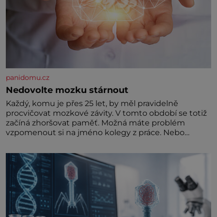
panidomu.cz
Nedovolte mozku stárnout
Každý, komu je přes 25 let, by měl pravidelně
procvičovat mozkové závity. V tomto období se totiž
začíná zhoršovat paměť. Možná máte problém
vzpomenout si na jméno kolegy z práce. Nebo
marně v paměti lovíte název knížky, kterou jste
nedávno přečetli. Je to opravdu tak, s věkem jako
kdyby se paměť rozhodla stávkovat. Cvičte