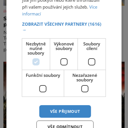
při vašem používání jejich služeb.
Více
iluxus.cz
informací
Stojí v čele značky s historií. Teď ji musím
ZOBRAZIT VŠECHNY PARTNERY
(1616)
připravit na dalších třicet let
→
Na první pohled by třicáté výročí mohlo být pro
Topnatur hlavně důvodem k oslavám. Lucie
Nezbytně
Výkonové
Soubory
Ticháčková ho ale vnímá jinak, jako závazek i
nutné
soubory
cílení
příležitost rozhodnout, jak má rodinná značka
soubory
vypadat v dalších l
Funkční soubory
Nezařazené
soubory
VŠE PŘIJMOUT
VŠE ODMÍTNOUT