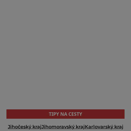
TIPY NA CESTY
Jihočeský kraj
Jihomoravský kraj
Karlovarský kraj