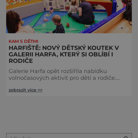
KAM S DĚTMI
HARFIŠTĚ: NOVÝ DĚTSKÝ KOUTEK V
GALERII HARFA, KTERÝ SI OBLÍBÍ I
RODIČE
Galerie Harfa opět rozšířila nabídku
volnočasových aktivit pro děti a rodiče.
Nový koutek, který vznikl ve 3. patře
zobrazit více >>
obchodního centra, nese název Harfiště a
stává se prostorem pro zábavu, setkávání i
oslavy, navíc přibude i možnost hlídání.
Nechybí ani lákadlo pro dospělé, kterým je
příjemné posezení a speciální menu, které
vzniklo ve spolupráci s restaurací Aroma.
Obchodní centrum Galerie Harfa