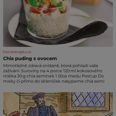
tisicereceptu.cz
Chia puding s ovocem
Mimořádně zdravá snídaně, která pohladí vaše
zažívání. Suroviny na 4 porce 120 ml kokosového
mléka 30 g chia semínek 1 lžíce medu Postup Do
misky či přímo do skleniček nasypeme chia semí