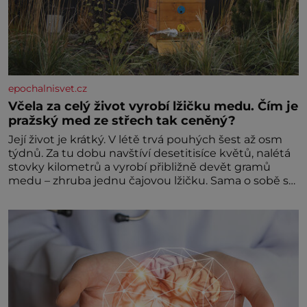
epochalnisvet.cz
Včela za celý život vyrobí lžičku medu. Čím je
pražský med ze střech tak ceněný?
Její život je krátký. V létě trvá pouhých šest až osm
týdnů. Za tu dobu navštíví desetitisíce květů, nalétá
stovky kilometrů a vyrobí přibližně devět gramů
medu – zhruba jednu čajovou lžičku. Sama o sobě se
může zdát bezvýznamná. Teprve když se spojí s
dalšími desítkami tisíc příslušnic svého včelstva,
vznikne jeden z nejdokonalejších organismů