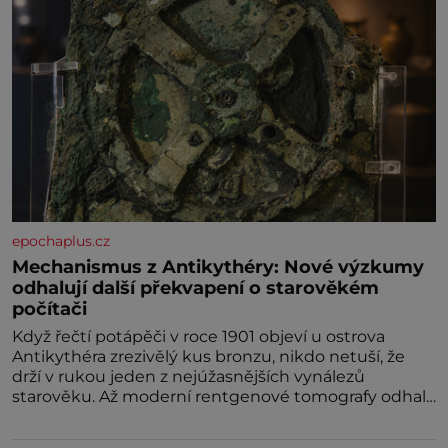
epochaplus.cz
Mechanismus z Antikythéry: Nové výzkumy
odhalují další překvapení o starověkém
počítači
Když řečtí potápěči v roce 1901 objeví u ostrova
Antikythéra zrezivělý kus bronzu, nikdo netuší, že
drží v rukou jeden z nejúžasnějších vynálezů
starověku. Až moderní rentgenové tomografy odhalí
desítky ozubených kol ukrytých uvnitř.
Mechanismus z Antikythéry je dnes považován za