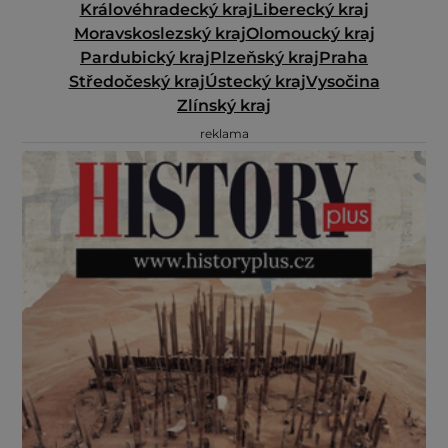
Královéhradecký kraj
Liberecký kraj
Moravskoslezský kraj
Olomoucký kraj
Pardubický kraj
Plzeňský kraj
Praha
Středočeský kraj
Ústecký kraj
Vysočina
Zlínský kraj
reklama