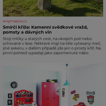
enigmaplus.cz
Smírčí kříže: Kamenní svědkové vražd,
pomsty a dávných vin
Stojí mlčky u starých cest, na okrajích polí nebo
schované v lese. Některé mají na těle vytesaný meč,
jiné sekeru, v dalším případě jde jen o prostý kříž. Na
první pohled vypadají jako zapomenuté nábo