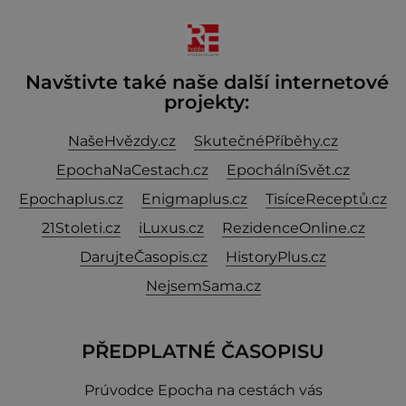
nejstarší známý analogový počítač na světě. Přesto
ani po více než sto letech výzkumu
Navštivte také naše další internetové
projekty:
NašeHvězdy.cz
SkutečnéPříběhy.cz
EpochaNaCestach.cz
EpochálníSvět.cz
Epochaplus.cz
Enigmaplus.cz
TisíceReceptů.cz
21Stoleti.cz
iLuxus.cz
RezidenceOnline.cz
DarujteČasopis.cz
HistoryPlus.cz
NejsemSama.cz
PŘEDPLATNÉ ČASOPISU
Prúvodce Epocha na cestách vás