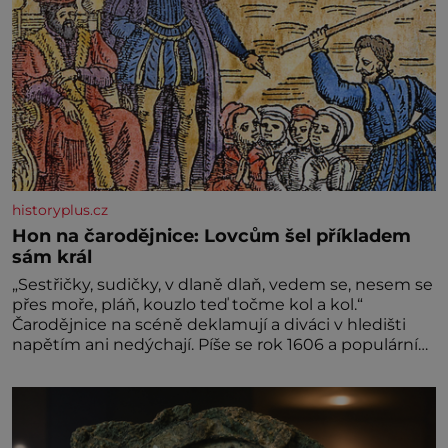
historyplus.cz
Hon na čarodějnice: Lovcům šel příkladem
sám král
„Sestřičky, sudičky, v dlaně dlaň, vedem se, nesem se
přes moře, pláň, kouzlo teď točme kol a kol.“
Čarodějnice na scéně deklamují a diváci v hledišti
napětím ani nedýchají. Píše se rok 1606 a populární
anglický dramatik William Shakespeare uvádí svou
Tragédii o Macbethovi. Napsal ji pro krále Jakuba I.,
jenž v roce 1603 vystřídal