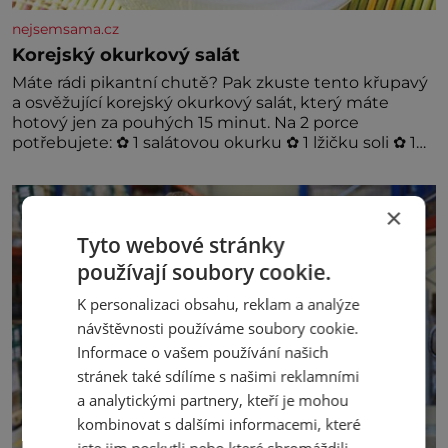
nejsemsama.cz
Korejský okurkový salát
Máte rádi pikantní chutě? Pak zkuste tento křupavý
a osvěžující korejský okurkový salát, který máte
hotový jen za pouhých 15 minut. Na 2 porce
potřebujete: ✿ 1 salátovou okurku ✿ 1 lžičku soli ✿ 1
stroužek česneku ✿ 1 lžíci sójové omáčky ✿ 1 lžíci
rýžového octa ✿ 1 lžičku sezamového oleje ✿ 1 lžičku
chilli ✿ 1 lžičku cukru ✿ 1 jarní cibulku ✿ 1 lžíci
×
sezamových semínek
Tyto webové stránky
používají soubory cookie.
K personalizaci obsahu, reklam a analýze
návštěvnosti používáme soubory cookie.
Informace o vašem používání našich
stránek také sdílíme s našimi reklamními
a analytickými partnery, kteří je mohou
kombinovat s dalšími informacemi, které
jste jim poskytli nebo které shromáždili