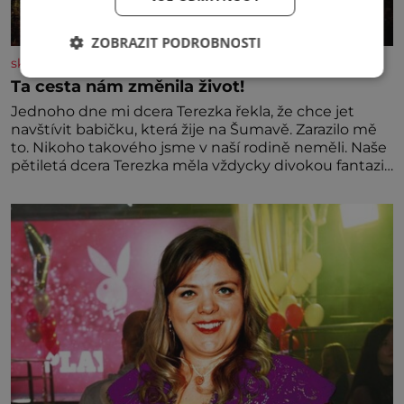
ZOBRAZIT PODROBNOSTI
skutecnepribehy.cz
Ta cesta nám změnila život!
Jednoho dne mi dcera Terezka řekla, že chce jet
navštívit babičku, která žije na Šumavě. Zarazilo mě
to. Nikoho takového jsme v naší rodině neměli. Naše
pětiletá dcera Terezka měla vždycky divokou fantazii.
Už odmalička milovala svět pohádek. Každou chvilku
mi říkala, že se jí zdálo o jednorožcích, krásných
princeznách, statečných rytířích a létajících dracích.