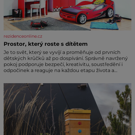
rezidenceonline.cz
Prostor, který roste s dítětem
Je to svět, který se vyvíjí a proměňuje od prvních
dětských krůčků až po dospívání. Správně navržený
pokoj podporuje bezpečí, kreativitu, soustředění i
odpočinek a reaguje na každou etapu života a
specifické potřeby dítěte. Pro nejmenší je klíčová
jednoduchost, měkkost a bezpečí, proto by pokoj
miminka měl působit především klidně a útulně.
Předškolní věk je