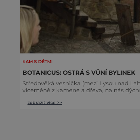
KAM S DĚTMI
BOTANICUS: OSTRÁ S VŮNÍ BYLINEK
Středověká vesnička (mezi Lysou nad La
víceméně z kamene a dřeva, na nás dýchne atmosféru star
vyzkoušet nejrůznější tradiční řemesla, v
zobrazit více >>
košíkářskou dílnou konče. Platí se tu vý
stylově poobědvat z dřevěného prkýnka