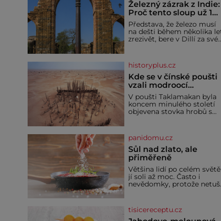
Železný zázrak z Indie:
Proč tento sloup už 1
600 let nezná rez?
Představa, že železo musí
na dešti během několika le
zrezivět, bere v Dillí za své.
Uprostřed komplexu Qutb
stojí více než sedm metrů
vysoký železný sloup, který
historyplus.cz
už přibližně 1 600 let
odolává počasí
Kde se v čínské poušti
vzali modroocí
blonďáci?
V poušti Taklamakan byla
koncem minulého století
objevena stovka hrobů s
téměř netknutými
mumiemi. Všichni mrtví
byli pohřbeni s úctou a
panidomu.cz
četnými milodary. Asi
nejvíc přitom vědce zaujal
Sůl nad zlato, ale
hrob tříměsíčního
přiměřeně
chlapečka s modrou
Většina lidí po celém světě
filcovou čapkou, z níž se
jí soli až moc. Často i
draly blonďaté vlásky. Fakt,
nevědomky, protože netuší
že jsou těla dávných lidí
jak velké množství se jí
nesmírně dobře zachovalá,
skrývá v průmyslově
přičítají odborníci zdejším
vyráběných potravinách,
klimatickým podmínkám.
tisicereceptu.cz
dokonce i těch sladkých.
Sucho, prosolené písky a
Sůl je zdravá Ale v ani ne