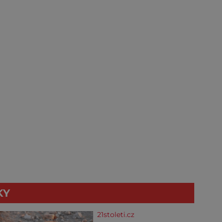
KY
21stoleti.cz