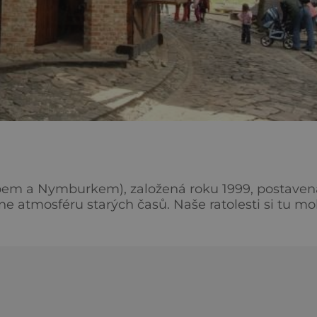
bem a Nymburkem), založená roku 1999, postaven
ých časů. Naše ratolesti si tu mohou
ýrobou svíček a mýdel počínaje a hrnčířskou či
hradně groši, které si vyměníme u pokladny. Můžem