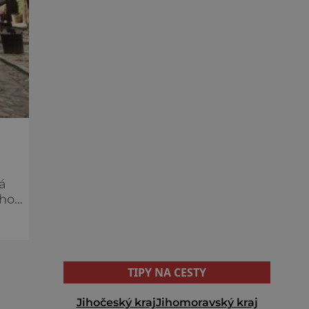
á
e i
TIPY NA CESTY
Jihočeský kraj
Jihomoravský kraj