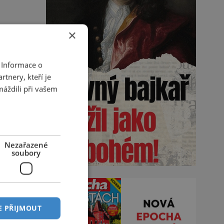
×
 Informace o
tnery, kteří je
máždili při vašem
Nezařazené
soubory
E PŘIJMOUT