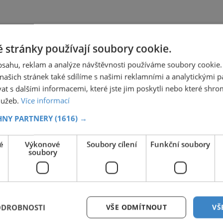
 stránky používají soubory cookie.
obsahu, reklam a analýze návštěvnosti používáme soubory cookie.
ašich stránek také sdílíme s našimi reklamními a analytickými par
 s dalšími informacemi, které jste jim poskytli nebo které shro
služeb.
Více informací
HNY PARTNERY
(1616) →
é
Výkonové
Soubory cílení
Funkční soubory
soubory
ODROBNOSTI
VŠE ODMÍTNOUT
VŠ