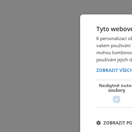
Tyto webové
K personalizaci 
vašem používání n
mohou kombinovat
používání jejich 
ZOBRAZIT VŠEC
Nezbytně nutn
soubory
ZOBRAZIT P