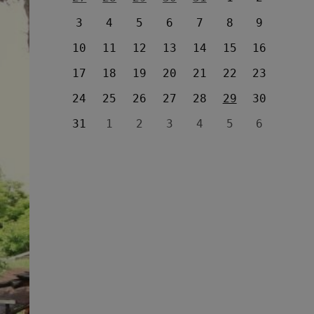
3
4
5
6
7
8
9
10
11
12
13
14
15
16
17
18
19
20
21
22
23
24
25
26
27
28
29
30
31
1
2
3
4
5
6