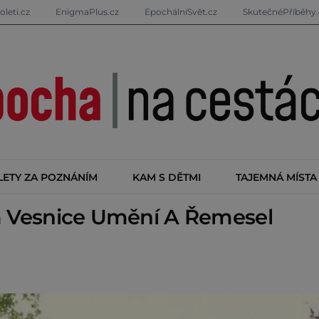
oleti.cz
EnigmaPlus.cz
EpochálníSvět.cz
SkutečnéPříběhy.
LETY ZA POZNÁNÍM
KAM S DĚTMI
TAJEMNÁ MÍSTA
á Vesnice Umění A Řemesel