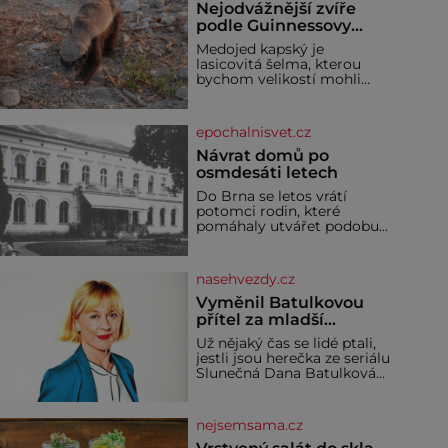
Nejodvážnější zvíře
podle Guinnessovy
knihy rekordů?
Medojed kapský je
Šelmička s pruhem na
lasicovitá šelma, kterou
hřbetě!
bychom velikostí mohli
přirovnat k českému
jezevci. Je extrémně
nebojácná, ostatně bývá
epochalnisvet.cz
označována za
nejodvážnější zvíře vůbec. V
Návrat domů po
této souvislosti je dokonc
osmdesáti letech
Do Brna se letos vrátí
potomci rodin, které
pomáhaly utvářet podobu
města, ale jejichž osudy
dramaticky přerušila druhá
světová válka. Příběhy rodů
nasehvezdy.cz
Placzek, Löw-Beer,
Fuhrmann, Kohn a Stiassni
Vyměnil Batulkovou
se stanou jednou z hlavních
přítel za mladší
dramaturgických linií
exemplář?
Už nějaký čas se lidé ptali,
festivalu židovské kultury
jestli jsou herečka ze seriálu
ŠTETL FEST 2026. Některé
Slunečná Dana Batulková
návraty nejsou jednoduché.
(68) a její partner, režisér
Místa, která si člověk
Ondřej Zajíc (56), ještě
pamatuje z rodinných
vůbec spolu. Herečka od
vyprávění, už dávno
nejsemsama.cz
sebe přítele od samého
začátku odhán