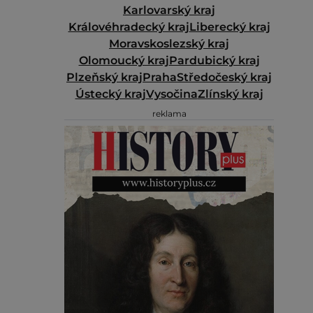
Karlovarský kraj
Královéhradecký kraj
Liberecký kraj
Moravskoslezský kraj
Olomoucký kraj
Pardubický kraj
Plzeňský kraj
Praha
Středočeský kraj
Ústecký kraj
Vysočina
Zlínský kraj
reklama