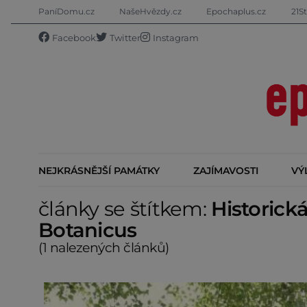
PaníDomu.cz
NašeHvězdy.cz
Epochaplus.cz
21St
Facebook
Twitter
Instagram
NEJKRÁSNĚJŠÍ PAMÁTKY
ZAJÍMAVOSTI
VÝ
články se štítkem:
Historick
Botanicus
(1 nalezených článků)