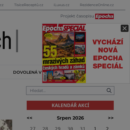
cz
TisíceReceptů.cz
iLuxus.cz
RezidenceOnline.cz
Projekt časopisu
×
DOVOLENÁ V ZAHRANIČÍ
KALENDÁŘ AKCÍ
KALENDÁŘ AKCÍ
<<
Srpen 2026
>>
27
28
29
30
31
1
2