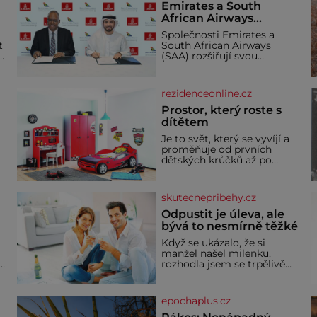
Emirates a South
African Airways
rozšiřují partnerství.
Společnosti Emirates a
Cestujícím nově
t
South African Airways
zpřístupní dalších
(SAA) rozšiřují svou
devět destinací v jižní a
dlouholetou codesharovou
spolupráci. Nová reciproční
střední Africe
dohoda zpřístupní
rezidenceonline.cz
cestujícím devět dalších
destinací v jižní a střední
Prostor, který roste s
Africe a u
dítětem
Je to svět, který se vyvíjí a
proměňuje od prvních
dětských krůčků až po
dospívání. Správně
navržený pokoj podporuje
bezpečí, kreativitu,
skutecnepribehy.cz
soustředění i odpočinek a
reaguje na každou etapu
Odpustit je úleva, ale
života a specifické potřeby
bývá to nesmírně těžké
dítěte. Pro nejmenší je
Když se ukázalo, že si
klíčová jednoduchost,
manžel našel milenku,
měkkost a bezpečí, proto
,
rozhodla jsem se trpělivě
by pokoj miminka měl
vyčkávat, přesvědčena, že
působit především klidně a
se dříve či později vrátí k
útulně. Předškolní věk je
rodině. Možná je to jedna z
epochaplus.cz
nejtěžších věcí na světě. Ale
každý, kdo s tím má nějaké