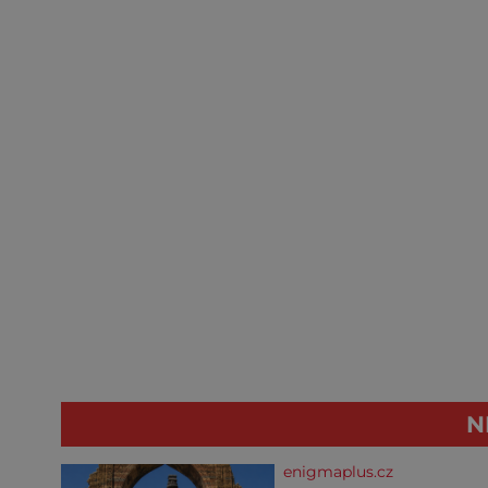
N
enigmaplus.cz