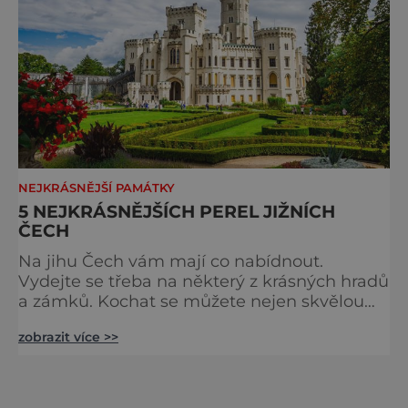
NEJKRÁSNĚJŠÍ PAMÁTKY
5 NEJKRÁSNĚJŠÍCH PEREL JIŽNÍCH
ČECH
Na jihu Čech vám mají co nabídnout.
Vydejte se třeba na některý z krásných hradů
a zámků. Kochat se můžete nejen skvělou
architekturou, ale také úchvatnými interiéry.
zobrazit více >>
Romantika na Hluboké Zámek Hluboká
svou dnešní podobu získal v 19. století po
neogotické přestavbě. Tehdy byl také
založen rozsáhlý krajinářský park. Při