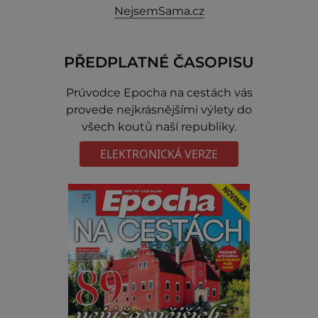
NejsemSama.cz
PŘEDPLATNÉ ČASOPISU
Prúvodce Epocha na cestách vás
provede nejkrásnějšími výlety do
všech koutů naší republiky.
ELEKTRONICKÁ VERZE