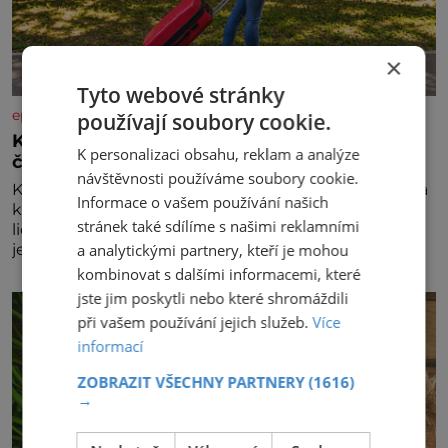
×
Tyto webové stránky
epochaplus.cz
používají soubory cookie.
Kufr, který se konečně rozjede. Proč lidé
K personalizaci obsahu, reklam a analýze
čekají na kolečka téměř pět tisíc let?
návštěvnosti používáme soubory cookie.
Kolo patří k nejstarším vynálezům lidstva, ale kufr na
Informace o vašem používání našich
kolečkách se objevuje až ve 20. století. Po tisíce let
stránek také sdílíme s našimi reklamními
lidé vláčejí těžká zavazadla v rukou, na zádech nebo
a analytickými partnery, kteří je mohou
je nakládají na povozy. Stačí přitom jediný nápad,
připevnit ke kufru kolečka. Jenže právě ten nikdo
kombinovat s dalšími informacemi, které
dlouho nedostane. Až jednou se na letišti ozve věta,
jste jim poskytli nebo které shromáždili
která změní
při vašem používání jejich služeb.
Více
informací
ZOBRAZIT VŠECHNY PARTNERY
(1616)
→