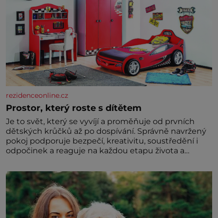
rezidenceonline.cz
Prostor, který roste s dítětem
Je to svět, který se vyvíjí a proměňuje od prvních
dětských krůčků až po dospívání. Správně navržený
pokoj podporuje bezpečí, kreativitu, soustředění i
odpočinek a reaguje na každou etapu života a
specifické potřeby dítěte. Pro nejmenší je klíčová
jednoduchost, měkkost a bezpečí, proto by pokoj
miminka měl působit především klidně a útulně.
Předškolní věk je