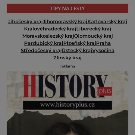
TIPY NA CESTY
Jihočeský kraj
Jihomoravský kraj
Karlovarský kraj
Královéhradecký kraj
Liberecký kraj
Moravskoslezský kraj
Olomoucký kraj
Pardubický kraj
Plzeňský kraj
Praha
Středočeský kraj
Ústecký kraj
Vysočina
Zlínský kraj
reklama