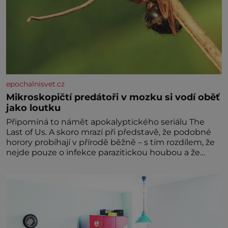
epochalnisvet.cz
Mikroskopičtí predátoři v mozku si vodí oběť
jako loutku
Připomíná to námět apokalyptického seriálu The
Last of Us. A skoro mrazí při představě, že podobné
horory probíhají v přírodě běžně – s tím rozdílem, že
nejde pouze o infekce parazitickou houbou a že
predátor dokáže ovládat jen vývojově nesrovnatelně
jednodušší živočichy, než je člověk. Najít skutečné
zombie není nic nemožného ani v naší přírodě.