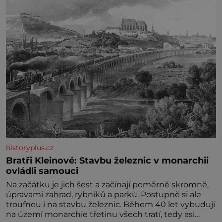
svými plážemi s bílým pískem jako v Karibiku, ale i
divokou krajinou, také bohatou historií i
luxusem.Zjistěte,
historyplus.cz
Bratři Kleinové: Stavbu železnic v monarchii
ovládli samouci
Na začátku je jich šest a začínají poměrně skromně,
úpravami zahrad, rybníků a parků. Postupně si ale
troufnou i na stavbu železnic. Během 40 let vybudují
na území monarchie třetinu všech tratí, tedy asi