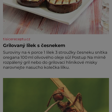
tisicereceptu.cz
Grilovaný lilek s česnekem
Suroviny na 4 porce 1 lilek 3 stroužky česneku snítka
oregana 100 ml olivového oleje sůl Postup Na mírně
rozpálený gril nebo do grilovací hliníkové misky
narovnejte nasucho kolečka lilku.