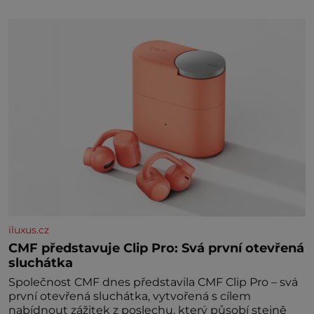
3500 kilometrů! Ohromně na tom zbohatnou…
Podnikavého ducha zdědí bratři Kleinové po otci
Johannovi (1756–1835), který má malý statek na
Jesenicku
iluxus.cz
CMF představuje Clip Pro: Svá první otevřená
sluchátka
Společnost CMF dnes představila CMF Clip Pro – svá
první otevřená sluchátka, vytvořená s cílem
nabídnout zážitek z poslechu, který působí stejně