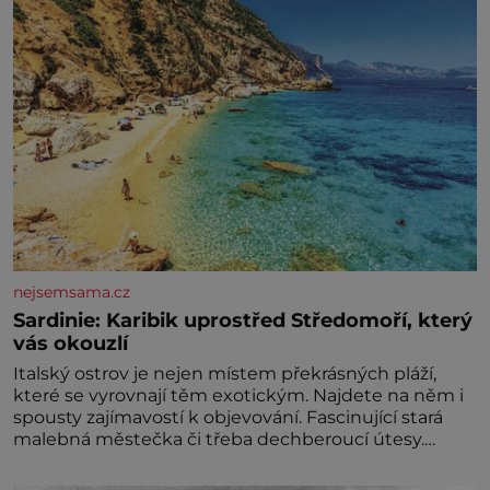
nejsemsama.cz
Sardinie: Karibik uprostřed Středomoří, který
vás okouzlí
Italský ostrov je nejen místem překrásných pláží,
které se vyrovnají těm exotickým. Najdete na něm i
spousty zajímavostí k objevování. Fascinující stará
malebná městečka či třeba dechberoucí útesy.
Druhý největší italský ostrov o velikosti přibližně
jedné třetiny České republiky vás ohromí nejen