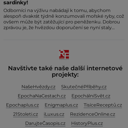
sardinky!
Odborníci na výživu nabádají k tomu, abychom
alespoň dvakrát týdně konzumovali mořské ryby, což
ovšem může být zatěžující pro peněženku. Dobrou
zprávou je, že hvězdou doporučení se nyní staly
konzervo
Navštivte také naše další internetové
projekty:
NašeHvězdy.cz
SkutečnéPříběhy.cz
EpochaNaCestach.cz
EpochálníSvět.cz
Epochaplus.cz
Enigmaplus.cz
TisíceReceptů.cz
21Stoleti.cz
iLuxus.cz
RezidenceOnline.cz
DarujteČasopis.cz
HistoryPlus.cz