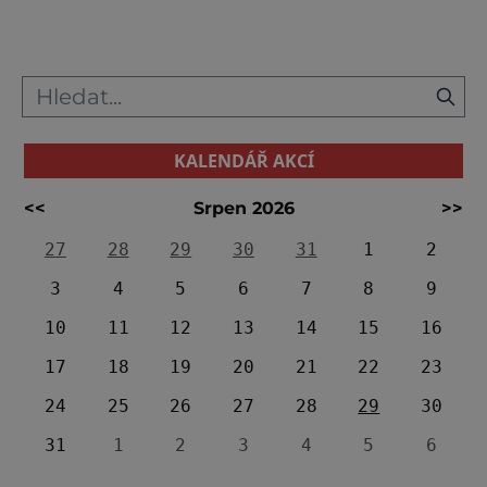
prohlídce nahlédnete do soukromých pokojů
i do přepychových reprez
KALENDÁŘ AKCÍ
<<
Srpen 2026
>>
27
28
29
30
31
1
2
3
4
5
6
7
8
9
10
11
12
13
14
15
16
17
18
19
20
21
22
23
24
25
26
27
28
29
30
31
1
2
3
4
5
6