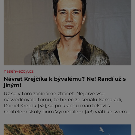
nasehvezdy.cz
Návrat Krejčíka k bývalému? Ne! Randí už s
jiným!
Už se v tom začínáme ztrácet. Nejprve vše
nasvědčovalo tomu, že herec ze seriálu Kamarádi,
Daniel Krejčík (32), se po krachu manželství s
ředitelem školy Jiřím Vymětalem (43) vrátí ke svému
bývalému p