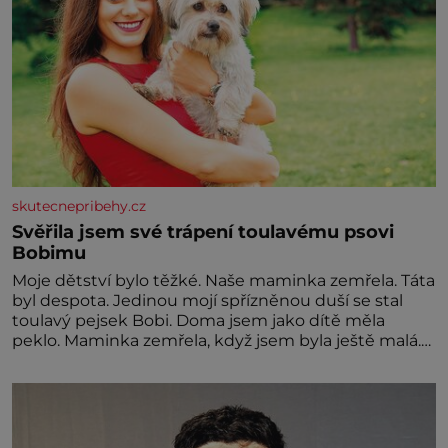
skutecnepribehy.cz
Svěřila jsem své trápení toulavému psovi
Bobimu
Moje dětství bylo těžké. Naše maminka zemřela. Táta
byl despota. Jedinou mojí spřízněnou duší se stal
toulavý pejsek Bobi. Doma jsem jako dítě měla
peklo. Maminka zemřela, když jsem byla ještě malá.
Otec hodně pil a často dokázal propít skoro celou
výplatu. Čtyři roky jsem chodila do školy u nás na
vesnici. Měli mě tam rádi, protože