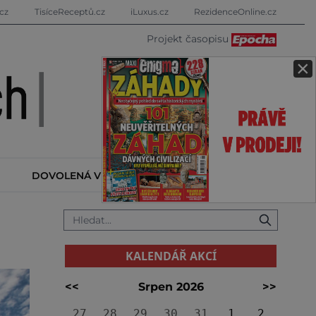
cz
TisíceReceptů.cz
iLuxus.cz
RezidenceOnline.cz
Projekt časopisu
×
DOVOLENÁ V ZAHRANIČÍ
KALENDÁŘ AKCÍ
KALENDÁŘ AKCÍ
<<
Srpen 2026
>>
27
28
29
30
31
1
2