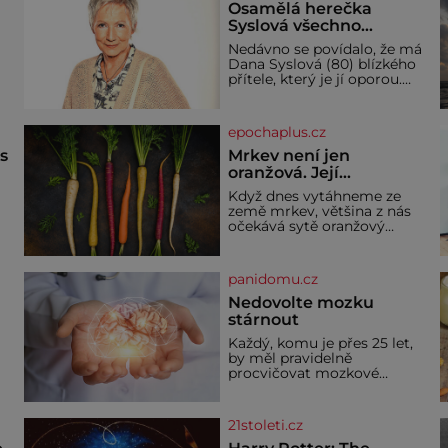
Osamělá herečka
Syslová všechno
vzdala?
Nedávno se povídalo, že má
Dana Syslová (80) blízkého
přítele, který je jí oporou.
V
Ale je to ještě vůbec
pravda? V posledních dnech
čím dál častěji mluví o
epochaplus.cz
svém odchodu. Dohnala ji
snad samota? Půs
ás
Mrkev není jen
oranžová. Její
neuvěřitelný příběh
Když dnes vytáhneme ze
začíná fialovou barvou
země mrkev, většina z nás
očekává sytě oranžový
kořen. Jenže po většinu své
historie je mrkev všechno
možné, jen ne oranžová. Je
panidomu.cz
í
fialová, žlutá, bílá, někdy
dokonce téměř černá. Až
Nedovolte mozku
díky stovkám let pečlivého
stárnout
ře
šlechtění se z ní stává
Každý, komu je přes 25 let,
zelenina, bez které si českou
by měl pravidelně
zahradu ani nedokážeme
procvičovat mozkové
představit. Její příběh je
závity. V tomto období se
dí
totiž začíná zhoršovat
paměť. Možná máte
21stoleti.cz
problém vzpomenout si na
jméno kolegy z práce. Nebo