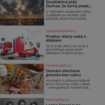
Strašidelná pláž
Dumas: Je černý písek
podhoubím, ze kterého
V indickém svazovém státu
roste zlo?
Gudžarát se nachází část
pobřeží, které má hodně
temnou pověst. Jistě k
tomu přispívá i černý písek
této pláže. Proč má pláž
rezidenceonline.cz
takové netypické zbarvení?
Nakolik jsou pravd
Prostor, který roste s
dítětem
Je to svět, který se vyvíjí a
proměňuje od prvních
dětských krůčků až po
dospívání. Správně
navržený pokoj podporuje
bezpečí, kreativitu,
tisicereceptu.cz
soustředění i odpočinek a
reaguje na každou etapu
Domácí ořechová
života a specifické potřeby
granola bez cukru
dítěte. Pro nejmenší je
Vynikající a zdravá snídaně
klíčová jednoduchost,
je tu! Suroviny Vždy 1 šálek
měkkost a bezpečí, proto
– neloupaných mandlí kešu
by pokoj miminka měl
ořechů vlašských ořechů
působit především klidně a
slunečnicových semínek
útulně. Předškolní věk je
semínek dýně rozinek 3
historyplus.cz
šálky ovesných vloček 1
lžíce mlet