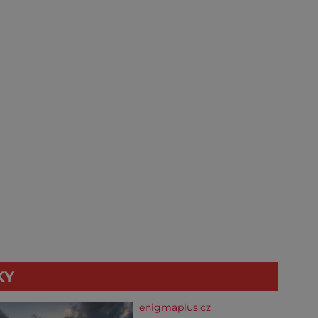
KY
enigmaplus.cz