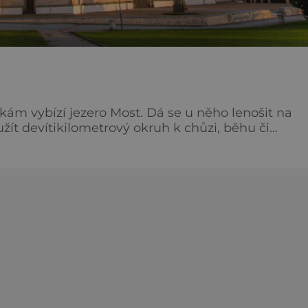
ám vybízí jezero Most. Dá se u něho lenošit na
žít devítikilometrový okruh k chůzi, běhu či
mostatné pláže pro psy. Jezero Matylda Na
i, kolem, za vodními radovánkami nebo s rybářsk