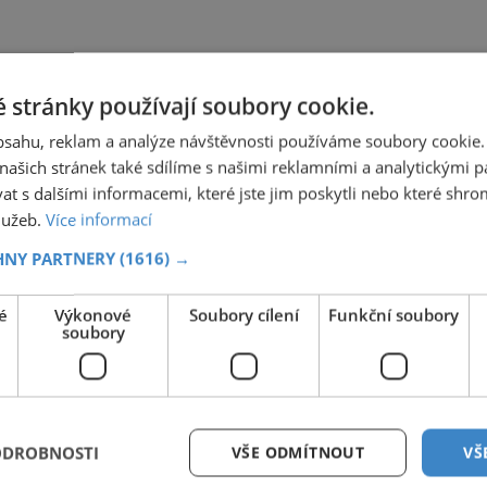
 stránky používají soubory cookie.
obsahu, reklam a analýze návštěvnosti používáme soubory cookie.
ašich stránek také sdílíme s našimi reklamními a analytickými par
 s dalšími informacemi, které jste jim poskytli nebo které shro
služeb.
Více informací
HNY PARTNERY
(1616) →
é
Výkonové
Soubory cílení
Funkční soubory
soubory
ODROBNOSTI
VŠE ODMÍTNOUT
VŠ