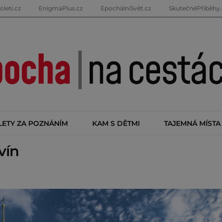
oleti.cz
EnigmaPlus.cz
EpochálníSvět.cz
SkutečnéPříběhy.
LETY ZA POZNÁNÍM
KAM S DĚTMI
TAJEMNÁ MÍSTA
vín