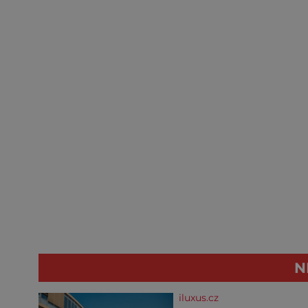
N
iluxus.cz