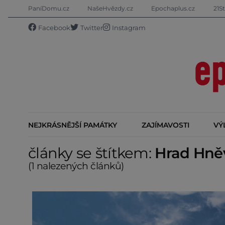
PaníDomu.cz
NašeHvězdy.cz
Epochaplus.cz
21St
Facebook
Twitter
Instagram
NEJKRÁSNĚJŠÍ PAMÁTKY
ZAJÍMAVOSTI
VÝ
články se štítkem:
Hrad Hně
(1 nalezených článků)