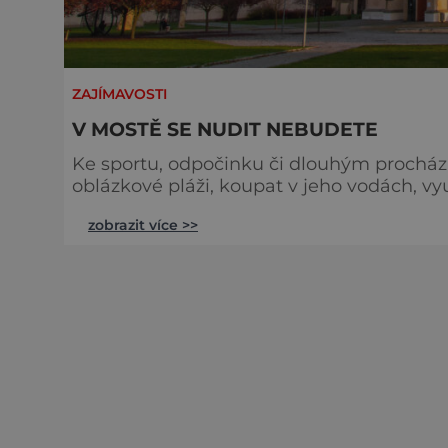
ZAJÍMAVOSTI
V MOSTĚ SE NUDIT NEBUDETE
Ke sportu, odpočinku či dlouhým procházk
oblázkové pláži, koupat v jeho vodách, vyu
cyklistice. Neschází dětské hřiště, občerstvení a sa
zobrazit více >>
Matyldu můžete vyrazit s in-line bruslem
prutem, v zimě s běžkami. Samozřejm