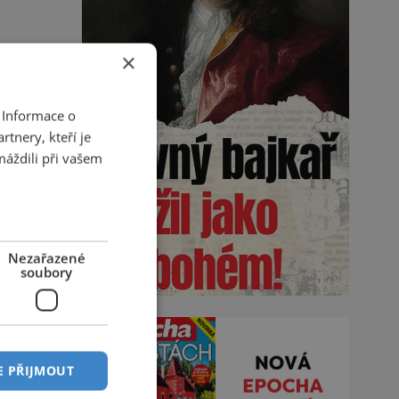
×
 Informace o
tnery, kteří je
máždili při vašem
Nezařazené
soubory
E PŘIJMOUT