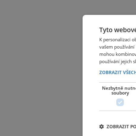
Tyto webové
K personalizaci 
vašem používání n
mohou kombinovat
používání jejich 
ZOBRAZIT VŠEC
Nezbytně nutn
soubory
ZOBRAZIT P