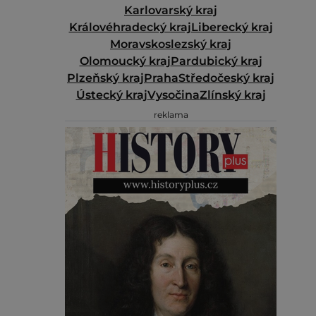
Karlovarský kraj
Královéhradecký kraj
Liberecký kraj
Moravskoslezský kraj
Olomoucký kraj
Pardubický kraj
Plzeňský kraj
Praha
Středočeský kraj
Ústecký kraj
Vysočina
Zlínský kraj
reklama