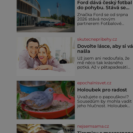
Ford dává český fotbal
do pohybu. Stává se
novým partnerem
Značka Ford se od srpna
FAČR
2026 stává novým
partnerem Fotbalové
asociace České republiky. 
rámci tříleté spolupráce
zajistí mobilitu asociace,
skutecnepribehy.cz
reprezentačních týmů i
českého fotbalu v
Dovolte lásce, aby si v
regionech. Partner
našla
Už jsem ani nedoufala, že
mě něco tak krásného
potká. Až v pětapadesáti
jsem zažila lásku na první
pohled. Poprvé jsem se
vdávala, když mi bylo
epochalnisvet.cz
dvacet. Oba jsme byli mlad
a byl to tak říkajíc sňatek z
Holoubek pro radost
rozumu. Rodiče nás dali
Uvažujete o papouškovi?
dohromady, Toník byl dob
Sousedům by mohla vadit
zaopatřený mladý muž.
jeho hlučnost. Holoubek
Manželství nám oběma
diamantový komunikuje
moc nesvědčilo, brzy jsme
téměř neslyšitelným
zjistili, že
pípáním, je roztomilý a ho
se i pro chovatele
nejsemsama.cz
začátečníky. Jedná se o
nenáročného klidného