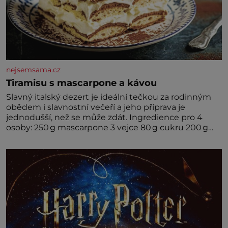
nejsemsama.cz
Tiramisu s mascarpone a kávou
Slavný italský dezert je ideální tečkou za rodinným
obědem i slavnostní večeří a jeho příprava je
jednodušší, než se může zdát. Ingredience pro 4
osoby: 250 g mascarpone 3 vejce 80 g cukru 200 g
cukrářských piškotů 250 ml silné kávy 2 lžíce
amaretta kakao na posypání Postup: Oddělte
žloutky od bílků. Žloutky vyšlehejte s cukrem do
světlé pěny a postupně do nich vmíchejte
mascarpone, aby vznikl hladký