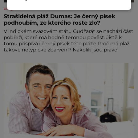
enigmaplus.cz
Strašidelná pláž Dumas: Je černý písek
podhoubím, ze kterého roste zlo?
V indickém svazovém státu Gudžarát se nachází část
pobřeží, které má hodně temnou pověst. Jistě k
tomu přispívá i černý písek této pláže. Proč má pláž
takové netypické zbarvení? Nakolik jsou pravd