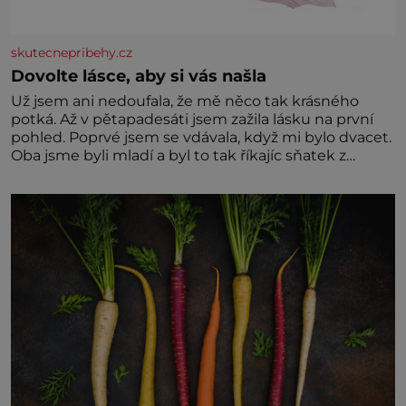
skutecnepribehy.cz
Dovolte lásce, aby si vás našla
Už jsem ani nedoufala, že mě něco tak krásného
potká. Až v pětapadesáti jsem zažila lásku na první
pohled. Poprvé jsem se vdávala, když mi bylo dvacet.
Oba jsme byli mladí a byl to tak říkajíc sňatek z
rozumu. Rodiče nás dali dohromady, Toník byl dobře
zaopatřený mladý muž. Manželství nám oběma moc
nesvědčilo, brzy jsme zjistili, že