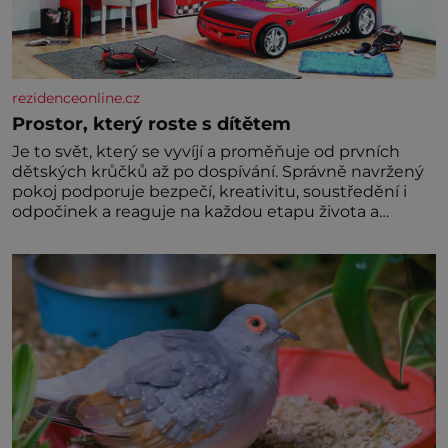
rezidenceonline.cz
Prostor, který roste s dítětem
Je to svět, který se vyvíjí a proměňuje od prvních
dětských krůčků až po dospívání. Správně navržený
pokoj podporuje bezpečí, kreativitu, soustředění i
odpočinek a reaguje na každou etapu života a
specifické potřeby dítěte. Pro nejmenší je klíčová
jednoduchost, měkkost a bezpečí, proto by pokoj
miminka měl působit především klidně a útulně.
Předškolní věk je