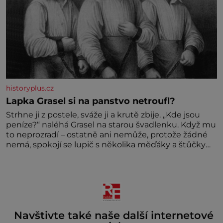
historyplus.cz
Lapka Grasel si na panstvo netroufl?
Strhne ji z postele, sváže ji a krutě zbije. „Kde jsou
peníze?“ naléhá Grasel na starou švadlenku. Když mu
to neprozradí – ostatně ani nemůže, protože žádné
nemá, spokojí se lupič s několika měďáky a štůčky
látky. Zraněná žena pár dní nato umírá. Je to muž
nebývale krutý. Jeho činy budí hrůzu ještě dlouho po
jeho smrti
Navštivte také naše další internetové