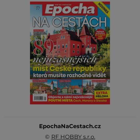
EpochaNaCestach.cz
©
RF HOBBY s.r.o.