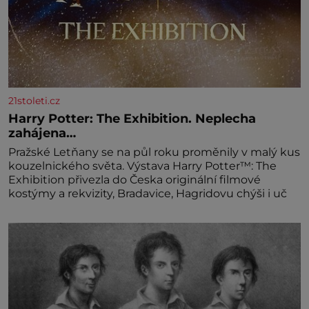
21stoleti.cz
Harry Potter: The Exhibition. Neplecha
zahájena…
Pražské Letňany se na půl roku proměnily v malý kus
kouzelnického světa. Výstava Harry Potter™: The
Exhibition přivezla do Česka originální filmové
kostýmy a rekvizity, Bradavice, Hagridovu chýši i uč