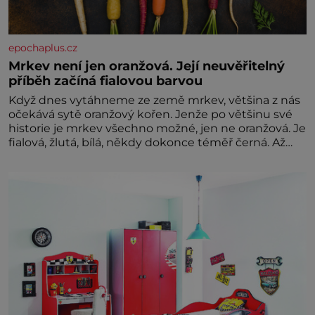
epochaplus.cz
Mrkev není jen oranžová. Její neuvěřitelný
příběh začíná fialovou barvou
Když dnes vytáhneme ze země mrkev, většina z nás
očekává sytě oranžový kořen. Jenže po většinu své
historie je mrkev všechno možné, jen ne oranžová. Je
fialová, žlutá, bílá, někdy dokonce téměř černá. Až
díky stovkám let pečlivého šlechtění se z ní stává
zelenina, bez které si českou zahradu ani
nedokážeme představit. Její příběh je