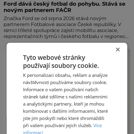
Ford dává český fotbal do pohybu. Stává se
novým partnerem FAČR
Značka Ford se od srpna 2026 stává novým
partnerem Fotbalové asociace České republiky. V
rámci tříleté spolupráce zajistí mobilitu asociace,
reprezentačních týmů i českého fotbalu v regionech.
Partner
×
Tyto webové stránky
používají soubory cookie.
K personalizaci obsahu, reklam a analýze
návštěvnosti používáme soubory cookie.
Informace o vašem používání našich
stránek také sdílíme s našimi reklamními
a analytickými partnery, kteří je mohou
kombinovat s dalšími informacemi, které
jste jim poskytli nebo které shromáždili
při vašem používání jejich služeb.
Více
informací