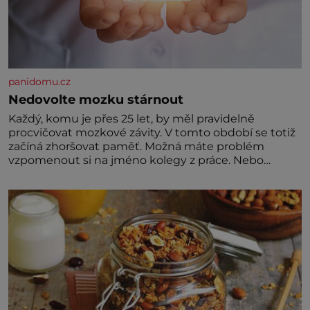
panidomu.cz
Nedovolte mozku stárnout
Každý, komu je přes 25 let, by měl pravidelně
procvičovat mozkové závity. V tomto období se totiž
začíná zhoršovat paměť. Možná máte problém
vzpomenout si na jméno kolegy z práce. Nebo
marně v paměti lovíte název knížky, kterou jste
nedávno přečetli. Je to opravdu tak, s věkem jako
kdyby se paměť rozhodla stávkovat. Cvičte