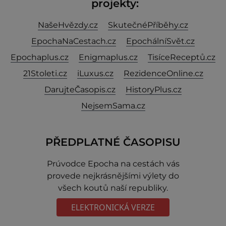
projekty:
NašeHvězdy.cz
SkutečnéPříběhy.cz
EpochaNaCestach.cz
EpochálníSvět.cz
Epochaplus.cz
Enigmaplus.cz
TisíceReceptů.cz
21Stoleti.cz
iLuxus.cz
RezidenceOnline.cz
DarujteČasopis.cz
HistoryPlus.cz
NejsemSama.cz
PŘEDPLATNÉ ČASOPISU
Prúvodce Epocha na cestách vás
provede nejkrásnějšími výlety do
všech koutů naší republiky.
ELEKTRONICKÁ VERZE