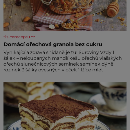
tisicereceptu.cz
Domácí ořechová granola bez cukru
Vynikající a zdravá snídaně je tu! Suroviny Vždy 1
šálek – neloupaných mandlí kešu ořechů vlašských
ořechů slunečnicových semínek semínek dýně
rozinek 3 šálky ovesných vloček 1 lžíce mlet