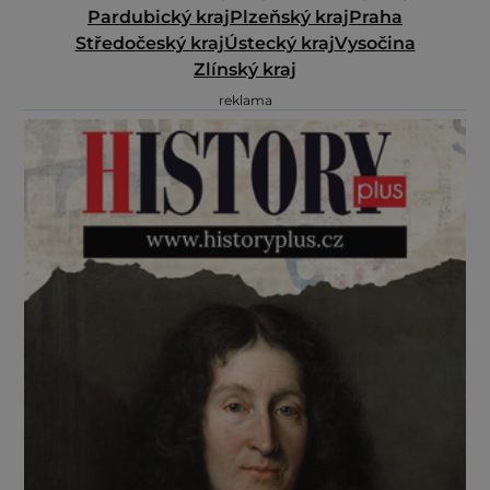
Pardubický kraj
Plzeňský kraj
Praha
Středočeský kraj
Ústecký kraj
Vysočina
Zlínský kraj
reklama