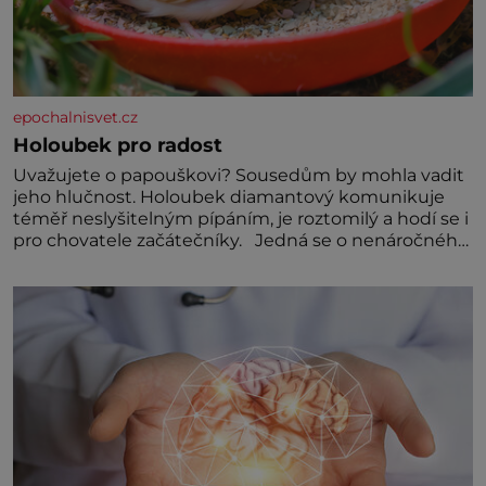
epochalnisvet.cz
Holoubek pro radost
Uvažujete o papouškovi? Sousedům by mohla vadit
jeho hlučnost. Holoubek diamantový komunikuje
téměř neslyšitelným pípáním, je roztomilý a hodí se i
pro chovatele začátečníky. Jedná se o nenáročného
klidného ptáčka, který většinu dne jen posedává.
Hodně času tráví na zemi, kde sbírá zbytky semínek
Jeho domovinou je prakticky celá Austrálie s
výjimkou pobřežní oblasti.