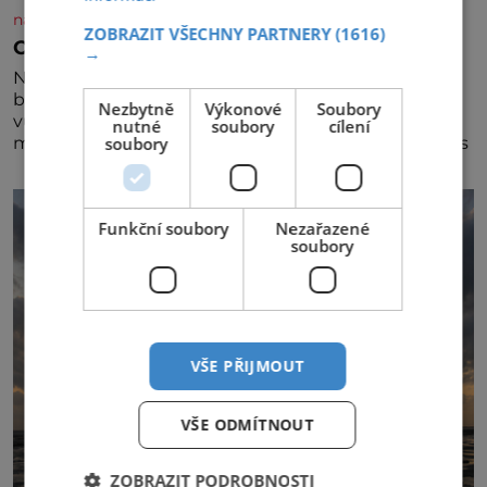
nasehvezdy.cz
ZOBRAZIT VŠECHNY PARTNERY
(1616)
Osamělá herečka Syslová všechno vzdala?
→
Nedávno se povídalo, že má Dana Syslová (80)
blízkého přítele, který je jí oporou. Ale je to ještě
Nezbytně
Výkonové
Soubory
vůbec pravda? V posledních dnech čím dál častěji
nutné
soubory
cílení
soubory
mluví o svém odchodu. Dohnala ji snad samota? Půs
Funkční soubory
Nezařazené
soubory
VŠE PŘIJMOUT
VŠE ODMÍTNOUT
ZOBRAZIT PODROBNOSTI