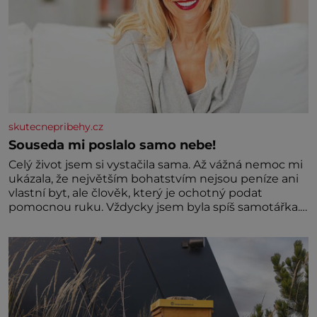
skutecnepribehy.cz
Souseda mi poslalo samo nebe!
Celý život jsem si vystačila sama. Až vážná nemoc mi
ukázala, že největším bohatstvím nejsou peníze ani
vlastní byt, ale člověk, který je ochotný podat
pomocnou ruku. Vždycky jsem byla spíš samotářka.
Nepotřebovala jsem kolem sebe partu kamarádek
ani partnera. Stačily mi knihy, práce a hlavně klid.
Hned po studiích jsem odešla z rodného města,