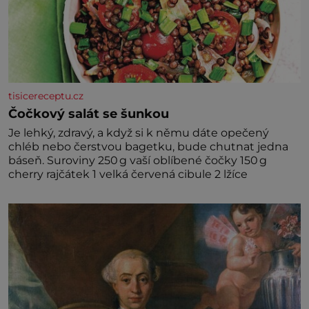
tisicereceptu.cz
Čočkový salát se šunkou
Je lehký, zdravý, a když si k němu dáte opečený
chléb nebo čerstvou bagetku, bude chutnat jedna
báseň. Suroviny 250 g vaší oblíbené čočky 150 g
cherry rajčátek 1 velká červená cibule 2 lžíce