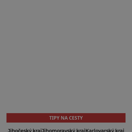
TIPY NA CESTY
Jihočeský kraj
Jihomoravský kraj
Karlovarský kraj