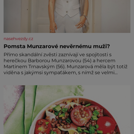
nasehvezdy.cz
Pomsta Munzarové nevěrnému muži?
Přímo skandální zvěsti zaznívají ve spojitosti s
herečkou Barborou Munzarovou (54) a hercem
Martinem Trnavským (56). Munzarová měla být totiž
viděna s jakýmsi sympaťákem, s nímž se velmi
družně, až d