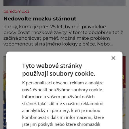
panidomu.cz
Nedovolte mozku stárnout
Každý, komu je přes 25 let, by měl pravidelně
procvičovat mozkové závity. V tomto období se totiž
začíná zhoršovat paměť. Možná máte problém
vzpomenout si na jméno kolegy z práce. Nebo
marně v paměti lovíte název knížky, kterou jste
nedávno přečetli. Je to opravdu tak, s věkem jako
×
kdyby se paměť rozhodla stávkovat. Cvičte
Tyto webové stránky
používají soubory cookie.
K personalizaci obsahu, reklam a analýze
návštěvnosti používáme soubory cookie.
Informace o vašem používání našich
stránek také sdílíme s našimi reklamními
a analytickými partnery, kteří je mohou
kombinovat s dalšími informacemi, které
jste jim poskytli nebo které shromáždili