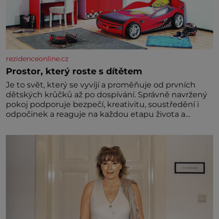
rezidenceonline.cz
Prostor, který roste s dítětem
Je to svět, který se vyvíjí a proměňuje od prvních
dětských krůčků až po dospívání. Správně navržený
pokoj podporuje bezpečí, kreativitu, soustředění i
odpočinek a reaguje na každou etapu života a
specifické potřeby dítěte. Pro nejmenší je klíčová
jednoduchost, měkkost a bezpečí, proto by pokoj
miminka měl působit především klidně a útulně.
Předškolní věk je