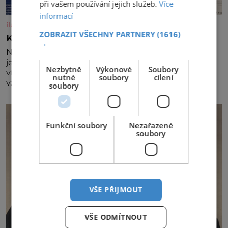
při vašem používání jejich služeb.
Více
informací
iluxus.cz
ZOBRAZIT VŠECHNY PARTNERY
(1616)
Král vín začíná třetí dekádu
→
Největší český vinařský projekt Král vín ve svém již
jednadvacátém ročníku představil nejlepší domácí
Nezbytně
Výkonové
Soubory
vína. Ta vybírala odborná porota z celkem 1260
nutné
soubory
cílení
vzorků od 157 vinařů. Král vín, který se – i pře
soubory
Funkční soubory
Nezařazené
soubory
VŠE PŘIJMOUT
VŠE ODMÍTNOUT