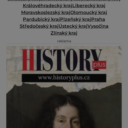
Královéhradecký kraj
Liberecký kraj
Moravskoslezský kraj
Olomoucký kraj
Pardubický kraj
Plzeňský kraj
Praha
Středočeský kraj
Ústecký kraj
Vysočina
Zlínský kraj
reklama