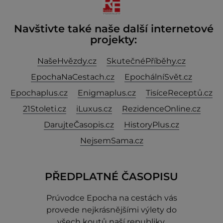
Navštivte také naše další internetové
projekty:
NašeHvězdy.cz
SkutečnéPříběhy.cz
EpochaNaCestach.cz
EpochálníSvět.cz
Epochaplus.cz
Enigmaplus.cz
TisíceReceptů.cz
21Stoleti.cz
iLuxus.cz
RezidenceOnline.cz
DarujteČasopis.cz
HistoryPlus.cz
NejsemSama.cz
PŘEDPLATNÉ ČASOPISU
Prúvodce Epocha na cestách vás
provede nejkrásnějšími výlety do
všech koutů naší republiky.