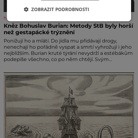
ZOBRAZIT PODROBNOSTI
historyplus.cz
Kněz Bohuslav Burian: Metody StB byly horší
než gestapácké trýznění
Ponižují ho a mlátí. Do jídla mu přidávají drogy,
nenechají ho pořádně vyspat a smrtí vyhrožují i jeho
nejbližším. Burian kruté týrání nevydrží a estébákům
podepíše všechno, co po něm chtějí. Svým
podpisem jim potvrdí také to, že na něj během
výslechů nikdo nevyvíjel fyzický ani psychický nátlak.
Syn brněnského řezníka chce být knězem a