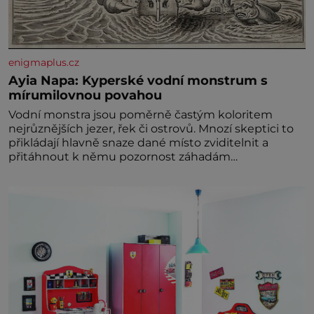
enigmaplus.cz
Ayia Napa: Kyperské vodní monstrum s
mírumilovnou povahou
Vodní monstra jsou poměrně častým koloritem
nejrůznějších jezer, řek či ostrovů. Mnozí skeptici to
přikládají hlavně snaze dané místo zviditelnit a
přitáhnout k němu pozornost záhadám
nakloněných turi