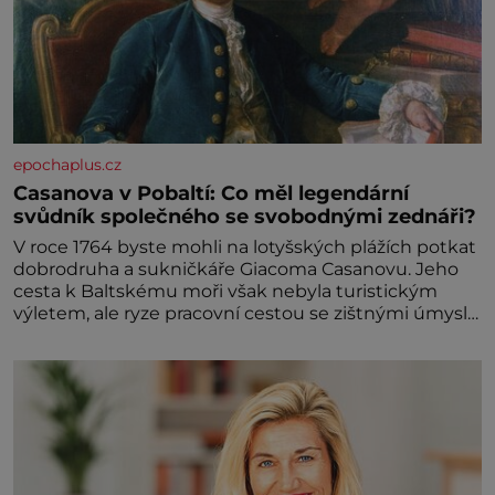
epochaplus.cz
Casanova v Pobaltí: Co měl legendární
svůdník společného se svobodnými zednáři?
V roce 1764 byste mohli na lotyšských plážích potkat
dobrodruha a sukničkáře Giacoma Casanovu. Jeho
cesta k Baltskému moři však nebyla turistickým
výletem, ale ryze pracovní cestou se zištnými úmysly.
Jaký cíl Casanova sledoval, když se například
procházel uličkami lotyšské Rigy? Casanova v Pobaltí
kontaktoval tamní zednářské lóže. Nebyl v této
oblasti žádným nováčkem, protože do zednářské