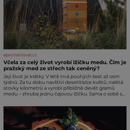
epochalnisvet.cz
Včela za celý život vyrobí lžičku medu. Čím je
pražský med ze střech tak ceněný?
Její život je krátký. V létě trvá pouhých šest až osm
týdnů. Za tu dobu navštíví desetitisíce květů, nalétá
stovky kilometrů a vyrobí přibližně devět gramů
medu – zhruba jednu čajovou lžičku. Sama o sobě se
může zdát bezvýznamná. Teprve když se spojí s
dalšími desítkami tisíc příslušnic svého včelstva,
vznikne jeden z nejdokonalejších organismů