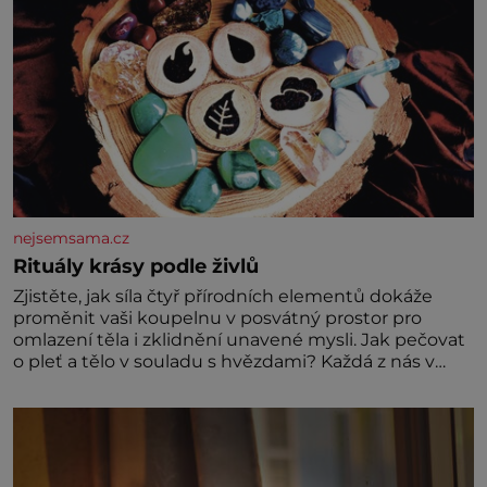
nejsemsama.cz
Rituály krásy podle živlů
Zjistěte, jak síla čtyř přírodních elementů dokáže
proměnit vaši koupelnu v posvátný prostor pro
omlazení těla i zklidnění unavené mysli. Jak pečovat
o pleť a tělo v souladu s hvězdami? Každá z nás v
sobě nese otisk vesmíru, který se projevuje nejen v
naší povaze, ale i v potřebách naší pokožky. Ohnivá
znamení Ženy narozené ve znamení Berana, Lva a
Střelce v sobě nesou žár, odvahu a neutuchající elán.
Vaše