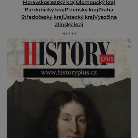
Moravskoslezský kraj
Olomoucký kraj
Pardubický kraj
Plzeňský kraj
Praha
Středočeský kraj
Ústecký kraj
Vysočina
Zlínský kraj
reklama