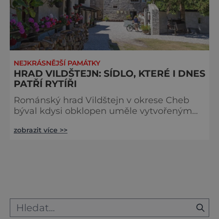
NEJKRÁSNĚJŠÍ PAMÁTKY
HRAD VILDŠTEJN: SÍDLO, KTERÉ I DNES
PATŘÍ RYTÍŘI
Románský hrad Vildštejn v okrese Cheb
býval kdysi obklopen uměle vytvořeným
jezerem, příjezdovou cestu pak přehrazoval
zobrazit více >>
hluboký vodní příkop s padacím mostem.
Po druhé světové válce byl objekt zcela
zničen, ale na přelomu tisíciletí se hrad
dostal do soukromých rukou a po
rekonstrukci se opět otevřel veřejnosti.
Slavnostního otevření se účastnila i
zástupkyně rodu zakladatelů hradu
baronka Marie