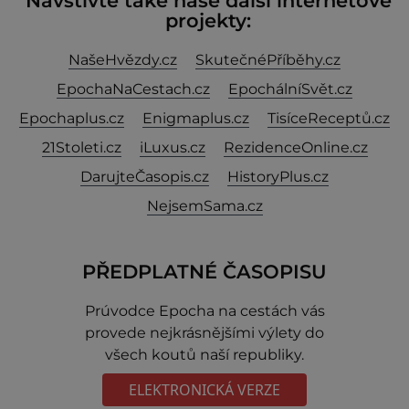
Navštivte také naše další internetové
projekty:
NašeHvězdy.cz
SkutečnéPříběhy.cz
EpochaNaCestach.cz
EpochálníSvět.cz
Epochaplus.cz
Enigmaplus.cz
TisíceReceptů.cz
21Stoleti.cz
iLuxus.cz
RezidenceOnline.cz
DarujteČasopis.cz
HistoryPlus.cz
NejsemSama.cz
PŘEDPLATNÉ ČASOPISU
Prúvodce Epocha na cestách vás
provede nejkrásnějšími výlety do
všech koutů naší republiky.
ELEKTRONICKÁ VERZE