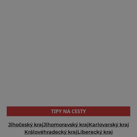
TIPY NA CESTY
Jihočeský kraj
Jihomoravský kraj
Karlovarský kraj
Královéhradecký kraj
Liberecký kraj