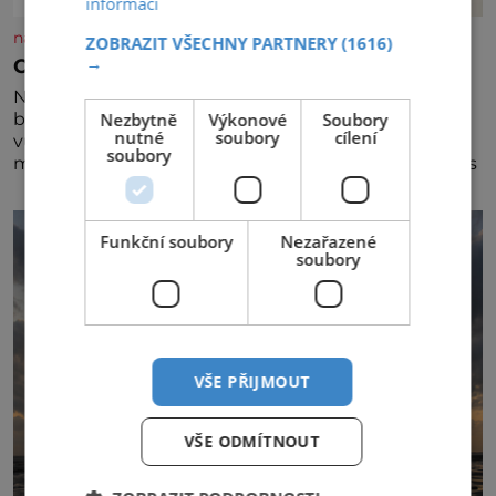
informací
nasehvezdy.cz
ZOBRAZIT VŠECHNY PARTNERY
(1616)
→
Osamělá herečka Syslová všechno vzdala?
Nedávno se povídalo, že má Dana Syslová (80)
Nezbytně
Výkonové
Soubory
blízkého přítele, který je jí oporou. Ale je to ještě
nutné
soubory
cílení
vůbec pravda? V posledních dnech čím dál častěji
soubory
mluví o svém odchodu. Dohnala ji snad samota? Půs
Funkční soubory
Nezařazené
soubory
VŠE PŘIJMOUT
VŠE ODMÍTNOUT