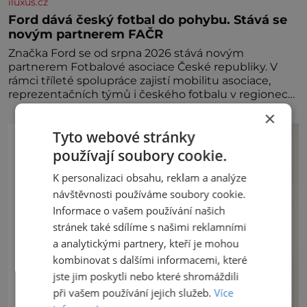
iluxus.cz
Ford dává český fotbal do pohybu. Stává se
novým partnerem FAČR
Značka Ford se od srpna 2026 stává novým
partnerem Fotbalové asociace České republiky. V
rámci tříleté spolupráce zajistí mobilitu asociace,
reprezentačních týmů i českého fotbalu v regionech.
Partner
×
Tyto webové stránky
používají soubory cookie.
K personalizaci obsahu, reklam a analýze
návštěvnosti používáme soubory cookie.
Informace o vašem používání našich
stránek také sdílíme s našimi reklamními
a analytickými partnery, kteří je mohou
kombinovat s dalšími informacemi, které
jste jim poskytli nebo které shromáždili
při vašem používání jejich služeb.
Více