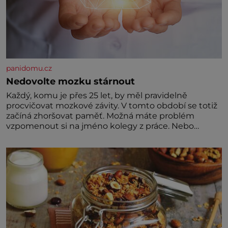
panidomu.cz
Nedovolte mozku stárnout
Každý, komu je přes 25 let, by měl pravidelně
procvičovat mozkové závity. V tomto období se totiž
začíná zhoršovat paměť. Možná máte problém
vzpomenout si na jméno kolegy z práce. Nebo
marně v paměti lovíte název knížky, kterou jste
nedávno přečetli. Je to opravdu tak, s věkem jako
kdyby se paměť rozhodla stávkovat. Cvičte