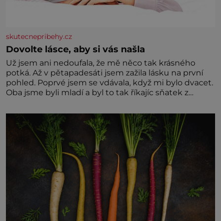
skutecnepribehy.cz
Dovolte lásce, aby si vás našla
Už jsem ani nedoufala, že mě něco tak krásného
potká. Až v pětapadesáti jsem zažila lásku na první
pohled. Poprvé jsem se vdávala, když mi bylo dvacet.
Oba jsme byli mladí a byl to tak říkajíc sňatek z
rozumu. Rodiče nás dali dohromady, Toník byl dobře
zaopatřený mladý muž. Manželství nám oběma moc
nesvědčilo, brzy jsme zjistili, že