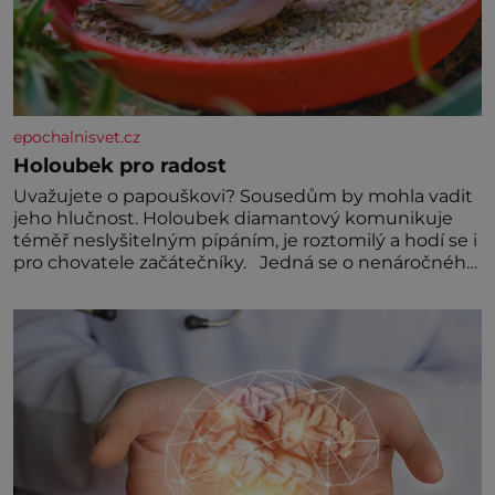
epochalnisvet.cz
Holoubek pro radost
Uvažujete o papouškovi? Sousedům by mohla vadit
jeho hlučnost. Holoubek diamantový komunikuje
téměř neslyšitelným pípáním, je roztomilý a hodí se i
pro chovatele začátečníky. Jedná se o nenáročného
klidného ptáčka, který většinu dne jen posedává.
Hodně času tráví na zemi, kde sbírá zbytky semínek
Jeho domovinou je prakticky celá Austrálie s
výjimkou pobřežní oblasti.