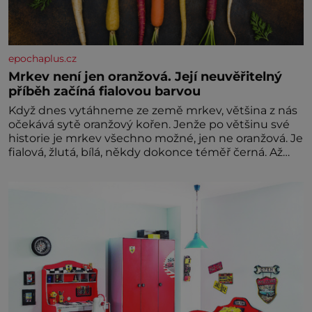
epochaplus.cz
Mrkev není jen oranžová. Její neuvěřitelný
příběh začíná fialovou barvou
Když dnes vytáhneme ze země mrkev, většina z nás
očekává sytě oranžový kořen. Jenže po většinu své
historie je mrkev všechno možné, jen ne oranžová. Je
fialová, žlutá, bílá, někdy dokonce téměř černá. Až
díky stovkám let pečlivého šlechtění se z ní stává
zelenina, bez které si českou zahradu ani
nedokážeme představit. Její příběh je