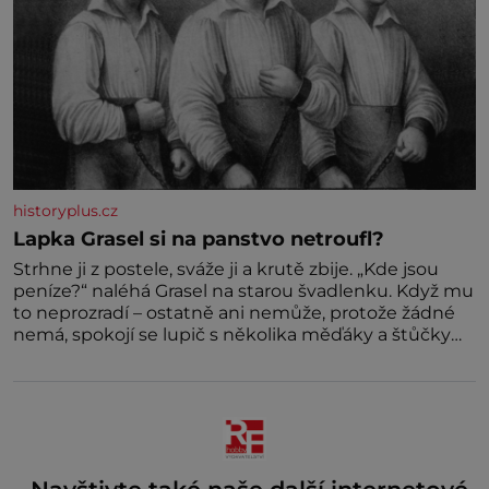
historyplus.cz
Lapka Grasel si na panstvo netroufl?
Strhne ji z postele, sváže ji a krutě zbije. „Kde jsou
peníze?“ naléhá Grasel na starou švadlenku. Když mu
to neprozradí – ostatně ani nemůže, protože žádné
nemá, spokojí se lupič s několika měďáky a štůčky
látky. Zraněná žena pár dní nato umírá. Je to muž
nebývale krutý. Jeho činy budí hrůzu ještě dlouho po
jeho smrti