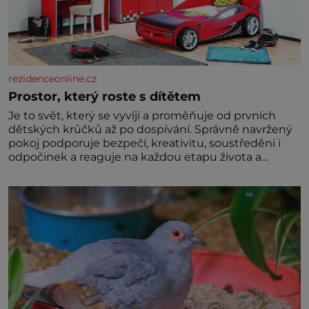
rezidenceonline.cz
Prostor, který roste s dítětem
Je to svět, který se vyvíjí a proměňuje od prvních
dětských krůčků až po dospívání. Správně navržený
pokoj podporuje bezpečí, kreativitu, soustředění i
odpočinek a reaguje na každou etapu života a
specifické potřeby dítěte. Pro nejmenší je klíčová
jednoduchost, měkkost a bezpečí, proto by pokoj
miminka měl působit především klidně a útulně.
Předškolní věk je