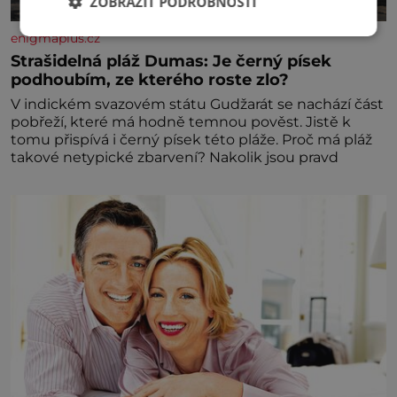
ZOBRAZIT PODROBNOSTI
enigmaplus.cz
Strašidelná pláž Dumas: Je černý písek
podhoubím, ze kterého roste zlo?
V indickém svazovém státu Gudžarát se nachází část
pobřeží, které má hodně temnou pověst. Jistě k
tomu přispívá i černý písek této pláže. Proč má pláž
takové netypické zbarvení? Nakolik jsou pravd