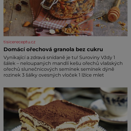
tisicereceptu.cz
Domácí ořechová granola bez cukru
Vynikající a zdravá snídaně je tu! Suroviny Vždy 1
šálek – neloupaných mandlí kešu ořechů vlašských
ořechů slunečnicových semínek semínek dýně
rozinek 3 šálky ovesných vloček 1 lžíce mlet