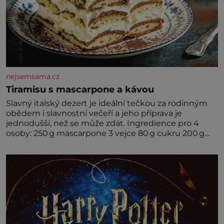
nejsemsama.cz
Tiramisu s mascarpone a kávou
Slavný italský dezert je ideální tečkou za rodinným
obědem i slavnostní večeří a jeho příprava je
jednodušší, než se může zdát. Ingredience pro 4
osoby: 250 g mascarpone 3 vejce 80 g cukru 200 g
cukrářských piškotů 250 ml silné kávy 2 lžíce
amaretta kakao na posypání Postup: Oddělte
žloutky od bílků. Žloutky vyšlehejte s cukrem do
světlé pěny a postupně do nich vmíchejte
mascarpone, aby vznikl hladký