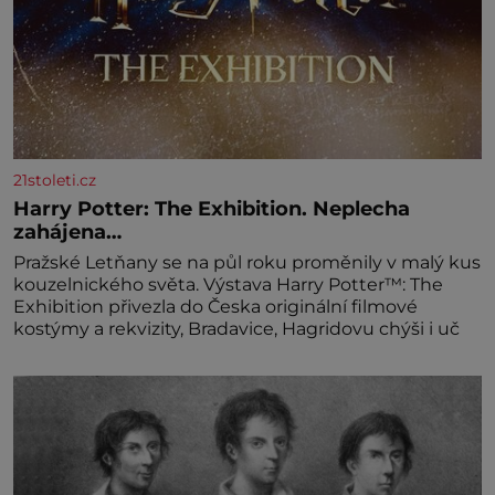
21stoleti.cz
Harry Potter: The Exhibition. Neplecha
zahájena…
Pražské Letňany se na půl roku proměnily v malý kus
kouzelnického světa. Výstava Harry Potter™: The
Exhibition přivezla do Česka originální filmové
kostýmy a rekvizity, Bradavice, Hagridovu chýši i uč