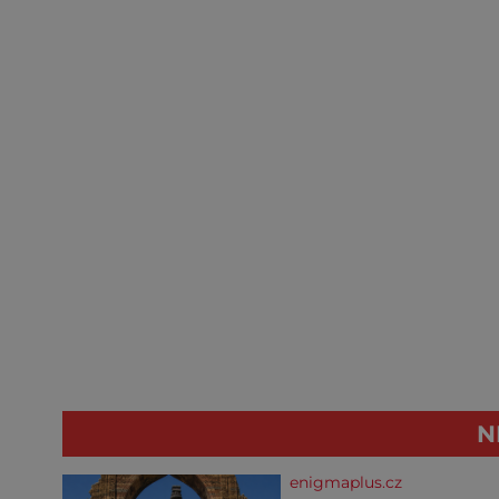
N
enigmaplus.cz