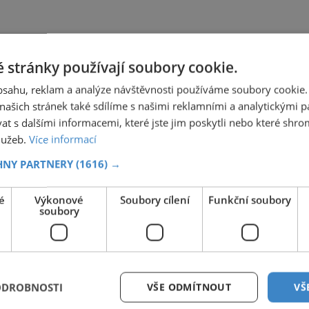
 stránky používají soubory cookie.
obsahu, reklam a analýze návštěvnosti používáme soubory cookie.
ašich stránek také sdílíme s našimi reklamními a analytickými par
 s dalšími informacemi, které jste jim poskytli nebo které shro
služeb.
Více informací
HNY PARTNERY
(1616) →
é
Výkonové
Soubory cílení
Funkční soubory
soubory
ODROBNOSTI
VŠE ODMÍTNOUT
VŠ