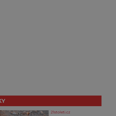
KY
21stoleti.cz