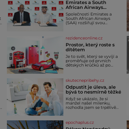
Emirates a South
African Airways
rozšiřují partnerství.
Společnosti Emirates a
Cestujícím nově
t
South African Airways
zpřístupní dalších
(SAA) rozšiřují svou
devět destinací v jižní a
dlouholetou codesharovou
spolupráci. Nová reciproční
střední Africe
dohoda zpřístupní
rezidenceonline.cz
cestujícím devět dalších
destinací v jižní a střední
Prostor, který roste s
Africe a u
dítětem
Je to svět, který se vyvíjí a
proměňuje od prvních
dětských krůčků až po
dospívání. Správně
navržený pokoj podporuje
bezpečí, kreativitu,
skutecnepribehy.cz
soustředění i odpočinek a
reaguje na každou etapu
Odpustit je úleva, ale
života a specifické potřeby
bývá to nesmírně těžké
dítěte. Pro nejmenší je
Když se ukázalo, že si
klíčová jednoduchost,
manžel našel milenku,
měkkost a bezpečí, proto
,
rozhodla jsem se trpělivě
by pokoj miminka měl
vyčkávat, přesvědčena, že
působit především klidně a
se dříve či později vrátí k
útulně. Předškolní věk je
rodině. Možná je to jedna z
epochaplus.cz
nejtěžších věcí na světě. Ale
každý, kdo s tím má nějaké