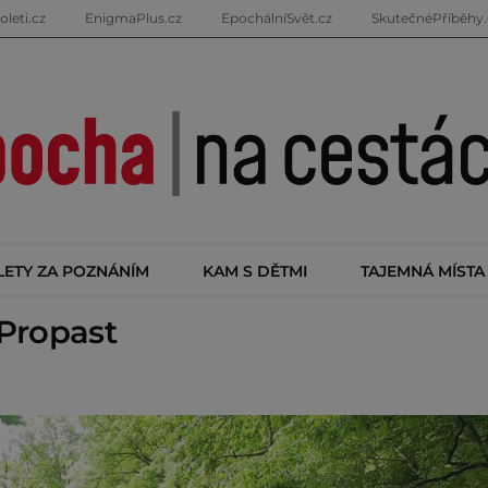
oleti.cz
EnigmaPlus.cz
EpochálníSvět.cz
SkutečnéPříběhy.
LETY ZA POZNÁNÍM
KAM S DĚTMI
TAJEMNÁ MÍSTA
Propast