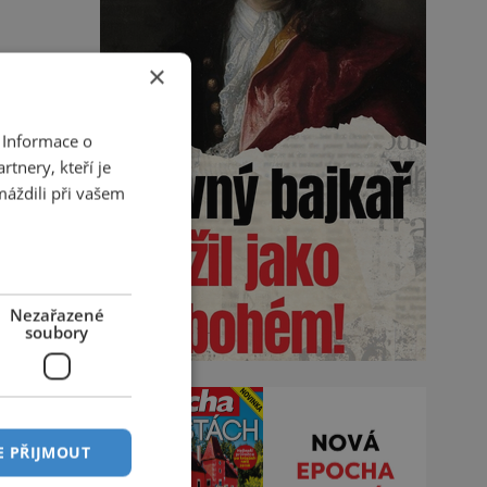
×
 Informace o
tnery, kteří je
máždili při vašem
Nezařazené
soubory
E PŘIJMOUT