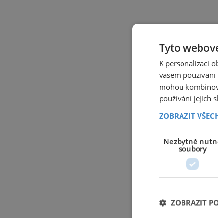
Tyto webové
K personalizaci 
vašem používání n
mohou kombinovat
používání jejich 
ZOBRAZIT VŠEC
Nezbytně nutn
soubory
ZOBRAZIT P