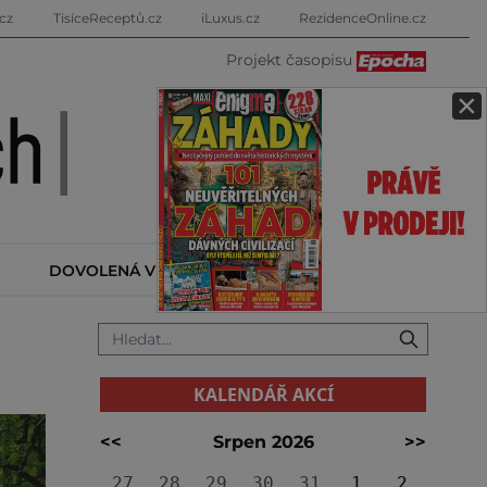
cz
TisíceReceptů.cz
iLuxus.cz
RezidenceOnline.cz
Projekt časopisu
×
DOVOLENÁ V ZAHRANIČÍ
KALENDÁŘ AKCÍ
KALENDÁŘ AKCÍ
<<
Srpen 2026
>>
27
28
29
30
31
1
2