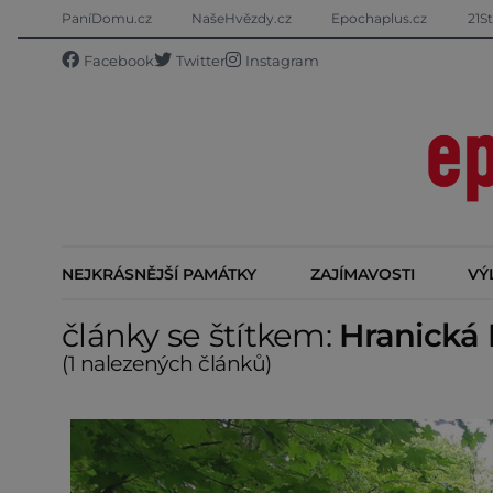
PaníDomu.cz
NašeHvězdy.cz
Epochaplus.cz
21St
Facebook
Twitter
Instagram
NEJKRÁSNĚJŠÍ PAMÁTKY
ZAJÍMAVOSTI
VÝ
články se štítkem:
Hranická 
(1 nalezených článků)