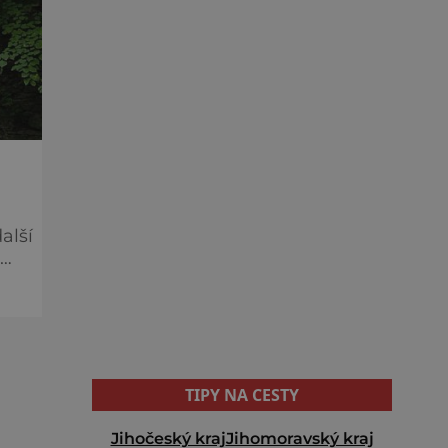
alší
a
Na
TIPY NA CESTY
Jihočeský kraj
Jihomoravský kraj