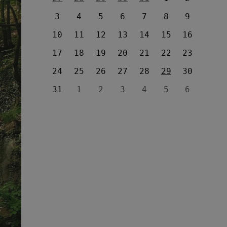
3
4
5
6
7
8
9
10
11
12
13
14
15
16
17
18
19
20
21
22
23
24
25
26
27
28
29
30
31
1
2
3
4
5
6