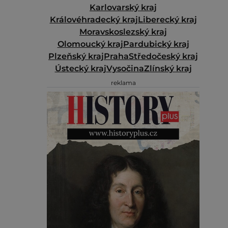
Karlovarský kraj
Královéhradecký kraj
Liberecký kraj
Moravskoslezský kraj
Olomoucký kraj
Pardubický kraj
Plzeňský kraj
Praha
Středočeský kraj
Ústecký kraj
Vysočina
Zlínský kraj
reklama