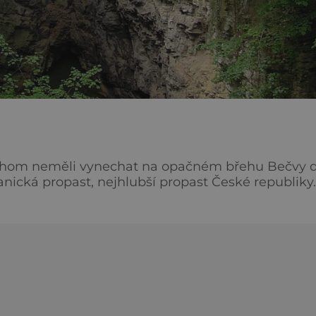
ychom neměli vynechat na opačném břehu Bečvy d
ranická propast, nejhlubší propast České republiky.
e svým koněm skočil velkomoravský kníže Mojmír 
aké jeho pronásledovatelé z řad zrádných velmožů. 