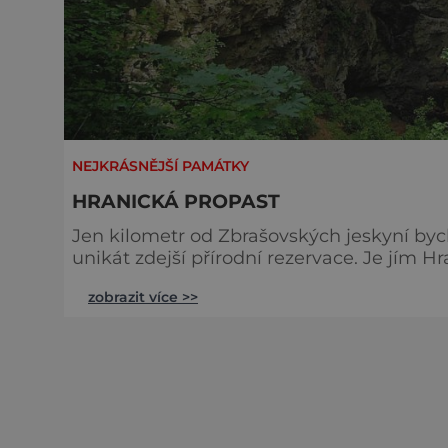
NEJKRÁSNĚJŠÍ PAMÁTKY
HRANICKÁ PROPAST
Jen kilometr od Zbrašovských jeskyní b
unikát zdejší přírodní rezervace. Je jím H
Podle pověsti do propasti dobrovolně i s
zobrazit více >>
obětoval se tak, aby do propasti zřítili t
dně propasti je Hranické jezírk