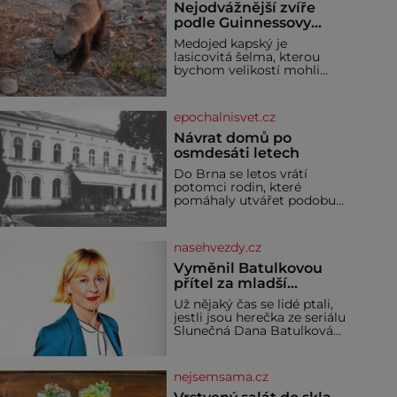
Nejodvážnější zvíře
podle Guinnessovy
knihy rekordů?
Medojed kapský je
Šelmička s pruhem na
lasicovitá šelma, kterou
hřbetě!
bychom velikostí mohli
přirovnat k českému
jezevci. Je extrémně
nebojácná, ostatně bývá
epochalnisvet.cz
označována za
nejodvážnější zvíře vůbec. V
Návrat domů po
této souvislosti je dokonc
osmdesáti letech
Do Brna se letos vrátí
potomci rodin, které
pomáhaly utvářet podobu
města, ale jejichž osudy
dramaticky přerušila druhá
světová válka. Příběhy rodů
nasehvezdy.cz
Placzek, Löw-Beer,
Fuhrmann, Kohn a Stiassni
Vyměnil Batulkovou
se stanou jednou z hlavních
přítel za mladší
dramaturgických linií
exemplář?
Už nějaký čas se lidé ptali,
festivalu židovské kultury
jestli jsou herečka ze seriálu
ŠTETL FEST 2026. Některé
Slunečná Dana Batulková
návraty nejsou jednoduché.
(68) a její partner, režisér
Místa, která si člověk
Ondřej Zajíc (56), ještě
pamatuje z rodinných
vůbec spolu. Herečka od
vyprávění, už dávno
nejsemsama.cz
sebe přítele od samého
začátku odhán