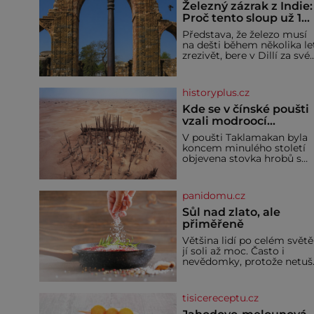
Železný zázrak z Indie:
Proč tento sloup už 1
600 let nezná rez?
Představa, že železo musí
na dešti během několika le
zrezivět, bere v Dillí za své.
Uprostřed komplexu Qutb
stojí více než sedm metrů
vysoký železný sloup, který
historyplus.cz
už přibližně 1 600 let
odolává počasí
Kde se v čínské poušti
vzali modroocí
blonďáci?
V poušti Taklamakan byla
koncem minulého století
objevena stovka hrobů s
téměř netknutými
mumiemi. Všichni mrtví
byli pohřbeni s úctou a
panidomu.cz
četnými milodary. Asi
nejvíc přitom vědce zaujal
Sůl nad zlato, ale
hrob tříměsíčního
přiměřeně
chlapečka s modrou
Většina lidí po celém světě
filcovou čapkou, z níž se
jí soli až moc. Často i
draly blonďaté vlásky. Fakt,
nevědomky, protože netuší
že jsou těla dávných lidí
jak velké množství se jí
nesmírně dobře zachovalá,
skrývá v průmyslově
přičítají odborníci zdejším
vyráběných potravinách,
klimatickým podmínkám.
tisicereceptu.cz
dokonce i těch sladkých.
Sucho, prosolené písky a
Sůl je zdravá Ale v ani ne