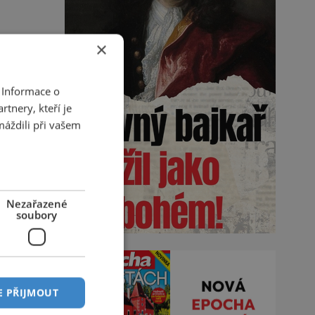
×
 Informace o
tnery, kteří je
máždili při vašem
Nezařazené
soubory
E PŘIJMOUT