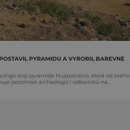
POSTAVIL PYRAMIDU A VYROBIL BAREVNÉ
cingo stojí pyramida Huapalcalco, která od svého
itahuje pozornost archeologů i odborníků na
tále pevně střeží. Je sice nejmenší
neví, kdo a proč ji vlastně postavil. Podle odborn