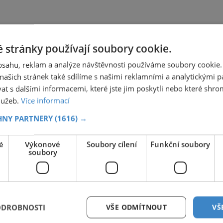
 stránky používají soubory cookie.
obsahu, reklam a analýze návštěvnosti používáme soubory cookie.
ašich stránek také sdílíme s našimi reklamními a analytickými par
 s dalšími informacemi, které jste jim poskytli nebo které shro
služeb.
Více informací
HNY PARTNERY
(1616) →
é
Výkonové
Soubory cílení
Funkční soubory
soubory
ODROBNOSTI
VŠE ODMÍTNOUT
VŠ