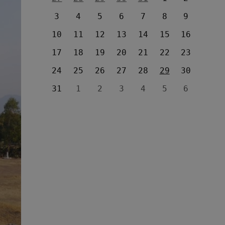
3
4
5
6
7
8
9
10
11
12
13
14
15
16
17
18
19
20
21
22
23
24
25
26
27
28
29
30
31
1
2
3
4
5
6