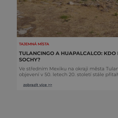
TAJEMNÁ MÍSTA
TULANCINGO A HUAPALCALCO: KDO 
SOCHY?
Ve středním Mexiku na okraji města Tulan
objevení v 50. letech 20. století stále př
předkolumbovské civilizace, neboť si svá tajemství s
zobrazit více >>
mexickou pyramidou, ale zároveň se stále 
analýzy vznikla přibližně okolo roku 800