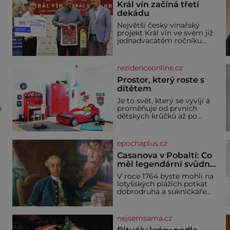
Král vín začíná třetí
dekádu
Největší český vinařský
projekt Král vín ve svém již
jednadvacátém ročníku
představil nejlepší domácí
vína. Ta vybírala odborná
porota z celkem 1260
rezidenceonline.cz
a
vzorků od 157 vinařů. Král
o
vín, který se – i pře
Prostor, který roste s
dítětem
u
Je to svět, který se vyvíjí a
m
proměňuje od prvních
dětských krůčků až po
dospívání. Správně
né
navržený pokoj podporuje
bezpečí, kreativitu,
epochaplus.cz
soustředění i odpočinek a
reaguje na každou etapu
Casanova v Pobaltí: Co
života a specifické potřeby
měl legendární svůdník
dítěte. Pro nejmenší je
společného se
V roce 1764 byste mohli na
klíčová jednoduchost,
svobodnými zednáři?
lotyšských plážích potkat
měkkost a bezpečí, proto
dobrodruha a sukničkáře
by pokoj miminka měl
Giacoma Casanovu. Jeho
působit především klidně a
cesta k Baltskému moři
útulně. Předškolní věk je
y
však nebyla turistickým
nejsemsama.cz
výletem, ale ryze pracovní
cestou se zištnými úmysly.