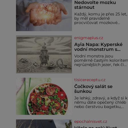
Nedovolte mozku
stárnout
Každý, komu je přes 25 let,
by měl pravidelně
procvičovat mozkové
závity. V tomto období se
totiž začíná zhoršovat
paměť. Možná máte
enigmaplus.cz
problém vzpomenout si n
jméno kolegy z práce. Neb
Ayia Napa: Kyperské
marně v paměti lovíte
vodní monstrum s
název knížky, kterou jste
mírumilovnou povaho
Vodní monstra jsou
nedávno přečetli. Je to
poměrně častým kolorite
opravdu tak, s věkem jako
nejrůznějších jezer, řek či
kdyby se paměť rozhodla
ostrovů. Mnozí skeptici to
stávkovat. Cvičte
přikládají hlavně snaze da
místo zviditelnit a
tisicereceptu.cz
přitáhnout k němu
pozornost záhadám
Čočkový salát se
nakloněných turi
šunkou
Je lehký, zdravý, a když si k
němu dáte opečený chléb
nebo čerstvou bagetku,
bude chutnat jedna báseň.
Suroviny 250 g vaší
oblíbené čočky 150 g cherr
epochalnisvet.cz
rajčátek 1 velká červená
cibule 2 lžíce