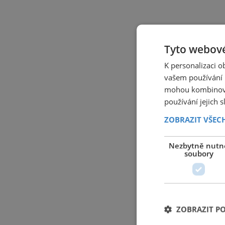
Tyto webové
K personalizaci 
vašem používání n
mohou kombinovat
používání jejich 
ZOBRAZIT VŠEC
Nezbytně nutn
soubory
ZOBRAZIT P