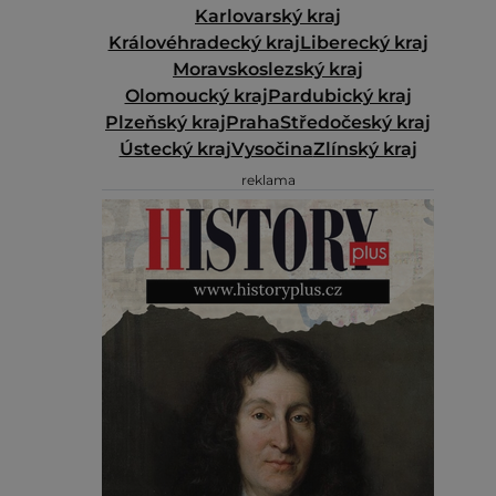
Karlovarský kraj
Královéhradecký kraj
Liberecký kraj
Moravskoslezský kraj
Olomoucký kraj
Pardubický kraj
Plzeňský kraj
Praha
Středočeský kraj
Ústecký kraj
Vysočina
Zlínský kraj
reklama