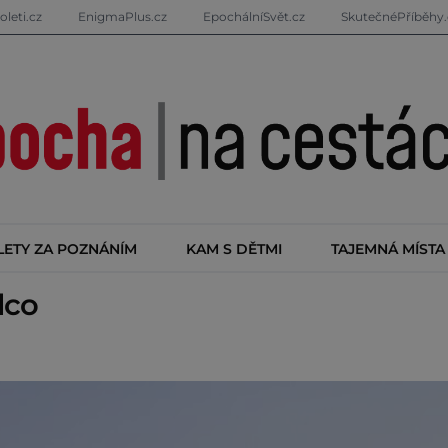
oleti.cz
EnigmaPlus.cz
EpochálníSvět.cz
SkutečnéPříběhy.
LETY ZA POZNÁNÍM
KAM S DĚTMI
TAJEMNÁ MÍSTA
lco