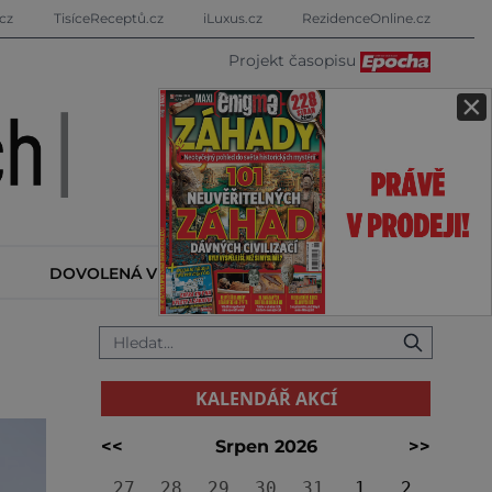
cz
TisíceReceptů.cz
iLuxus.cz
RezidenceOnline.cz
Projekt časopisu
×
DOVOLENÁ V ZAHRANIČÍ
KALENDÁŘ AKCÍ
KALENDÁŘ AKCÍ
<<
Srpen 2026
>>
27
28
29
30
31
1
2