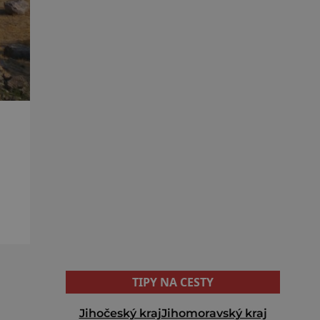
é
TIPY NA CESTY
Jihočeský kraj
Jihomoravský kraj