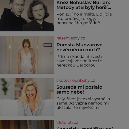
Kněz Bohuslav Burian:
Metody StB byly horší
než gestapácké
Ponižují ho a mlátí. Do jídla
trýznění
mu přidávají drogy,
nenechají ho pořádně
vyspat a smrtí vyhrožují i
jeho nejbližším. Burian
kruté týrání nevydrží a
nasehvezdy.cz
estébákům podepíše
všechno, co po něm chtějí.
Pomsta Munzarové
Svým podpisem jim potvrdí
nevěrnému muži?
také to, že na něj během
Přímo skandální zvěsti
výslechů nikdo nevyvíjel
zaznívají ve spojitosti s
fyzický ani psychický nátlak.
herečkou Barborou
Syn brněnského řezníka
Munzarovou (54) a hercem
chce být knězem a
Martinem Trnavským (56).
Munzarová měla být totiž
skutecnepribehy.cz
viděna s jakýmsi
sympaťákem, s nímž se
Souseda mi poslalo
velmi družně, až d
samo nebe!
Celý život jsem si vystačila
sama. Až vážná nemoc mi
ukázala, že největším
bohatstvím nejsou peníze
ani vlastní byt, ale člověk,
který je ochotný podat
21stoleti.cz
pomocnou ruku. Vždycky
jsem byla spíš samotářka.