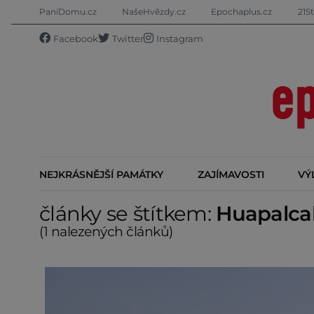
PaníDomu.cz
NašeHvězdy.cz
Epochaplus.cz
21St
Facebook
Twitter
Instagram
NEJKRÁSNĚJŠÍ PAMÁTKY
ZAJÍMAVOSTI
VÝ
články se štítkem:
Huapalca
(1 nalezených článků)