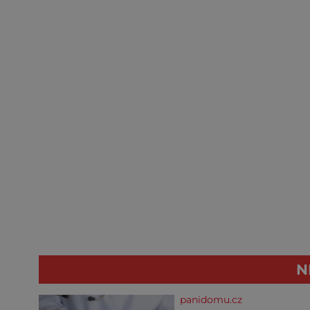
N
panidomu.cz