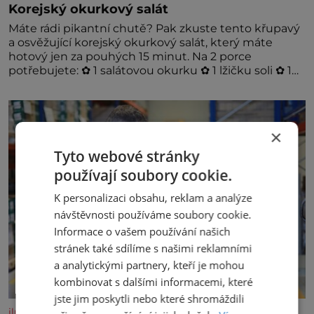
Korejský okurkový salát
Máte rádi pikantní chutě? Pak zkuste tento křupavý
a osvěžující korejský okurkový salát, který máte
hotový jen za pouhých 15 minut. Na 2 porce
potřebujete: ✿ 1 salátovou okurku ✿ 1 lžičku soli ✿ 1
stroužek česneku ✿ 1 lžíci sójové omáčky ✿ 1 lžíci
rýžového octa ✿ 1 lžičku sezamového oleje ✿ 1 lžičku
chilli ✿ 1 lžičku cukru ✿ 1 jarní cibulku ✿ 1 lžíci
sezamových semínek
×
Tyto webové stránky
používají soubory cookie.
K personalizaci obsahu, reklam a analýze
návštěvnosti používáme soubory cookie.
Informace o vašem používání našich
stránek také sdílíme s našimi reklamními
a analytickými partnery, kteří je mohou
kombinovat s dalšími informacemi, které
jste jim poskytli nebo které shromáždili
iluxus.cz