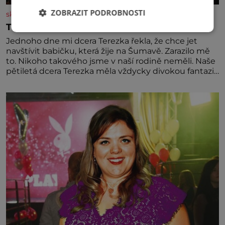
ZOBRAZIT PODROBNOSTI
skutecnepribehy.cz
Ta cesta nám změnila život!
Jednoho dne mi dcera Terezka řekla, že chce jet
navštívit babičku, která žije na Šumavě. Zarazilo mě
to. Nikoho takového jsme v naší rodině neměli. Naše
pětiletá dcera Terezka měla vždycky divokou fantazii.
Už odmalička milovala svět pohádek. Každou chvilku
mi říkala, že se jí zdálo o jednorožcích, krásných
princeznách, statečných rytířích a létajících dracích.