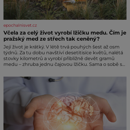
epochalnisvet.cz
Včela za celý život vyrobí lžičku medu. Čím je
pražský med ze střech tak ceněný?
Její život je krátký. V létě trvá pouhých šest až osm
týdnů. Za tu dobu navštíví desetitisíce květů, nalétá
stovky kilometrů a vyrobí přibližně devět gramů
medu – zhruba jednu čajovou lžičku. Sama o sobě se
může zdát bezvýznamná. Teprve když se spojí s
dalšími desítkami tisíc příslušnic svého včelstva,
vznikne jeden z nejdokonalejších organismů