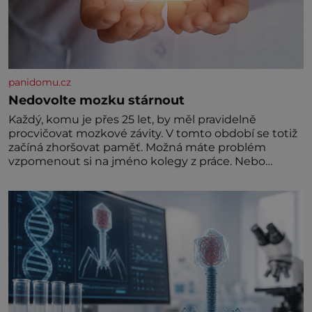
panidomu.cz
Nedovolte mozku stárnout
Každý, komu je přes 25 let, by měl pravidelně
procvičovat mozkové závity. V tomto období se totiž
začíná zhoršovat paměť. Možná máte problém
vzpomenout si na jméno kolegy z práce. Nebo
marně v paměti lovíte název knížky, kterou jste
nedávno přečetli. Je to opravdu tak, s věkem jako
kdyby se paměť rozhodla stávkovat. Cvičte