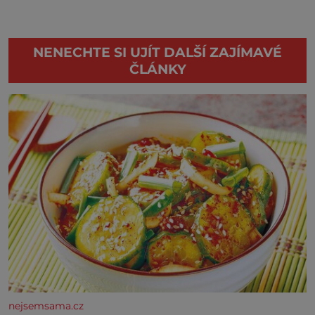
NENECHTE SI UJÍT DALŠÍ ZAJÍMAVÉ
ČLÁNKY
nejsemsama.cz