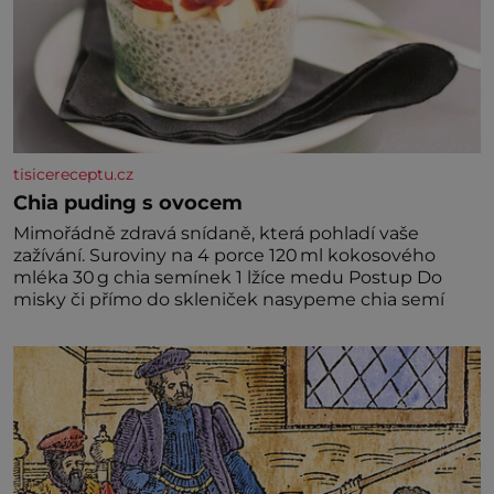
tisicereceptu.cz
Chia puding s ovocem
Mimořádně zdravá snídaně, která pohladí vaše
zažívání. Suroviny na 4 porce 120 ml kokosového
mléka 30 g chia semínek 1 lžíce medu Postup Do
misky či přímo do skleniček nasypeme chia semí