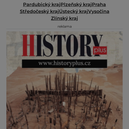
Pardubický kraj
Plzeňský kraj
Praha
Středočeský kraj
Ústecký kraj
Vysočina
Zlínský kraj
reklama