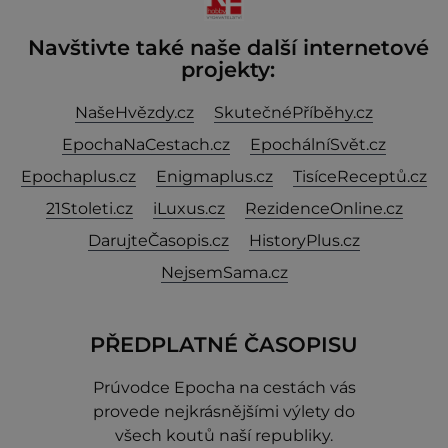
Navštivte také naše další internetové
projekty:
NašeHvězdy.cz
SkutečnéPříběhy.cz
EpochaNaCestach.cz
EpochálníSvět.cz
Epochaplus.cz
Enigmaplus.cz
TisíceReceptů.cz
21Stoleti.cz
iLuxus.cz
RezidenceOnline.cz
DarujteČasopis.cz
HistoryPlus.cz
NejsemSama.cz
PŘEDPLATNÉ ČASOPISU
Prúvodce Epocha na cestách vás
provede nejkrásnějšími výlety do
všech koutů naší republiky.