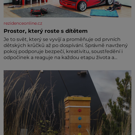
rezidenceonline.cz
Prostor, který roste s dítětem
Je to svět, který se vyvíjí a proměňuje od prvních
dětských krůčků až po dospívání. Správně navržený
pokoj podporuje bezpečí, kreativitu, soustředění i
odpočinek a reaguje na každou etapu života a
specifické potřeby dítěte. Pro nejmenší je klíčová
jednoduchost, měkkost a bezpečí, proto by pokoj
miminka měl působit především klidně a útulně.
Předškolní věk je