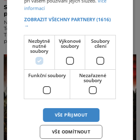
při vašem používání jejich služeb.
Více
Stojí v čele značky s historií. Teď ji musím
informací
připravit na dalších třicet let
ZOBRAZIT VŠECHNY PARTNERY
(1616)
Na první pohled by třicáté výročí mohlo být pro
→
Topnatur hlavně důvodem k oslavám. Lucie
Ticháčková ho ale vnímá jinak, jako závazek i
Nezbytně
Výkonové
Soubory
příležitost rozhodnout, jak má rodinná značka
nutné
soubory
cílení
vypadat v dalších l
soubory
Funkční soubory
Nezařazené
soubory
VŠE PŘIJMOUT
VŠE ODMÍTNOUT