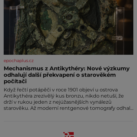
epochaplus.cz
Mechanismus z Antikythéry: Nové výzkumy
odhalují další překvapení o starověkém
počítači
Když řečtí potápěči v roce 1901 objeví u ostrova
Antikythéra zrezivělý kus bronzu, nikdo netuší, že
drží v rukou jeden z nejúžasnějších vynálezů
starověku. Až moderní rentgenové tomografy odhalí
desítky ozubených kol ukrytých uvnitř.
Mechanismus z Antikythéry je dnes považován za
nejstarší známý analogový počítač na světě. Přesto
ani po více než sto letech výzkumu