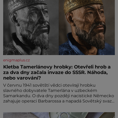
enigmaplus.cz
Kletba Tamerlánovy hrobky: Otevřeli hrob a
za dva dny začala invaze do SSSR. Náhoda,
nebo varování?
V červnu 1941 sovětští vědci otevírají hrobku
slavného dobyvatele Tamerlána v uzbeckém
Samarkandu. O dva dny později nacistické Německo
zahajuje operaci Barbarossa a napadá Sovětský svaz.
Shoda dat je