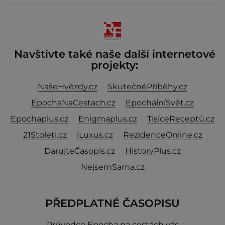
Navštivte také naše další internetové
projekty:
NašeHvězdy.cz
SkutečnéPříběhy.cz
EpochaNaCestach.cz
EpochálníSvět.cz
Epochaplus.cz
Enigmaplus.cz
TisíceReceptů.cz
21Stoleti.cz
iLuxus.cz
RezidenceOnline.cz
DarujteČasopis.cz
HistoryPlus.cz
NejsemSama.cz
PŘEDPLATNÉ ČASOPISU
Prúvodce Epocha na cestách vás