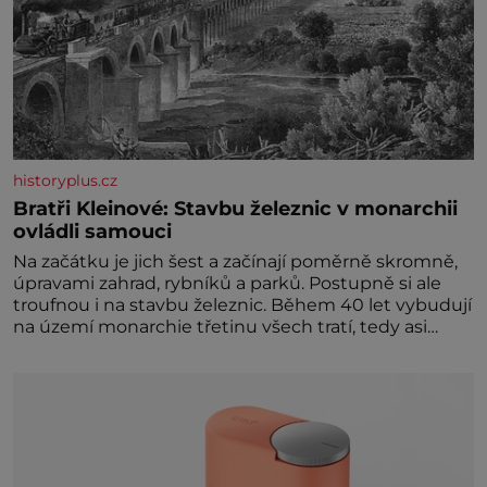
historyplus.cz
Bratři Kleinové: Stavbu železnic v monarchii
ovládli samouci
Na začátku je jich šest a začínají poměrně skromně,
úpravami zahrad, rybníků a parků. Postupně si ale
troufnou i na stavbu železnic. Během 40 let vybudují
na území monarchie třetinu všech tratí, tedy asi
3500 kilometrů! Ohromně na tom zbohatnou…
Podnikavého ducha zdědí bratři Kleinové po otci
Johannovi (1756–1835), který má malý statek na
Jesenicku