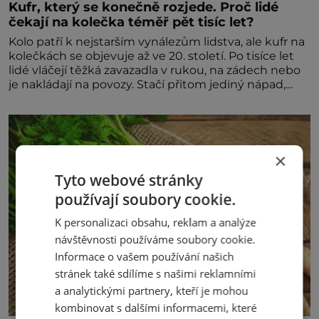
Kufr, který se konečně rozjede. Proč lidé
čekají na kolečka téměř pět tisíc let?
Kolo patří k nejstarším vynálezům lidstva, ale kufr na
kolečkách se objevuje až ve 20. století. Po tisíce let
lidé vláčejí těžká zavazadla v rukou, na zádech nebo
je nakládají na povozy. Stačí přitom jediný nápad,
připevnit ke kufru kolečka. Jenže právě ten nikdo
dlouho nedostane. Až jednou se na letišti ozve věta,
která změní
×
Tyto webové stránky
používají soubory cookie.
K personalizaci obsahu, reklam a analýze
návštěvnosti používáme soubory cookie.
Informace o vašem používání našich
stránek také sdílíme s našimi reklamními
a analytickými partnery, kteří je mohou
kombinovat s dalšími informacemi, které