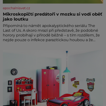
epochalnisvet.cz
Mikroskopičtí predátoři v mozku si vodí oběť
jako loutku
Připomíná to námět apokalyptického seriálu The
Last of Us. A skoro mrazí při představě, že podobné
horory probíhají v přírodě běžně – s tím rozdílem, že
nejde pouze o infekce parazitickou houbou a že
predátor dokáže ovládat jen vývojově nesrovnatelně
jednodušší živočichy, než je člověk. Najít skutečné
zombie není nic nemožného ani v naší přírodě.