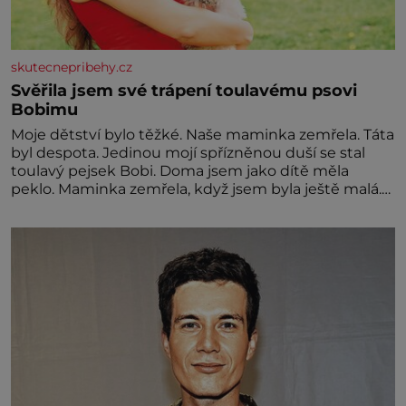
skutecnepribehy.cz
Svěřila jsem své trápení toulavému psovi
Bobimu
Moje dětství bylo těžké. Naše maminka zemřela. Táta
byl despota. Jedinou mojí spřízněnou duší se stal
toulavý pejsek Bobi. Doma jsem jako dítě měla
peklo. Maminka zemřela, když jsem byla ještě malá.
Otec hodně pil a často dokázal propít skoro celou
výplatu. Čtyři roky jsem chodila do školy u nás na
vesnici. Měli mě tam rádi, protože