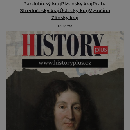
Pardubický kraj
Plzeňský kraj
Praha
Středočeský kraj
Ústecký kraj
Vysočina
Zlínský kraj
reklama