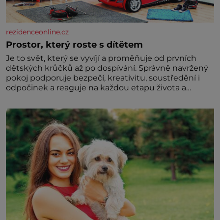
rezidenceonline.cz
Prostor, který roste s dítětem
Je to svět, který se vyvíjí a proměňuje od prvních
dětských krůčků až po dospívání. Správně navržený
pokoj podporuje bezpečí, kreativitu, soustředění i
odpočinek a reaguje na každou etapu života a
specifické potřeby dítěte. Pro nejmenší je klíčová
jednoduchost, měkkost a bezpečí, proto by pokoj
miminka měl působit především klidně a útulně.
Předškolní věk je