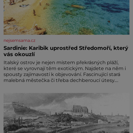
nejsemsama.cz
Sardinie: Karibik uprostřed Středomoří, který
vás okouzlí
Italský ostrov je nejen místem překrásných pláží,
které se vyrovnají těm exotickým. Najdete na něm i
spousty zajímavostí k objevování. Fascinující stará
malebná městečka či třeba dechberoucí útesy.
Druhý největší italský ostrov o velikosti přibližně
jedné třetiny České republiky vás ohromí nejen
svými plážemi s bílým pískem jako v Karibiku, ale i
divokou krajinou, také bohatou historií i
luxusem.Zjistěte,