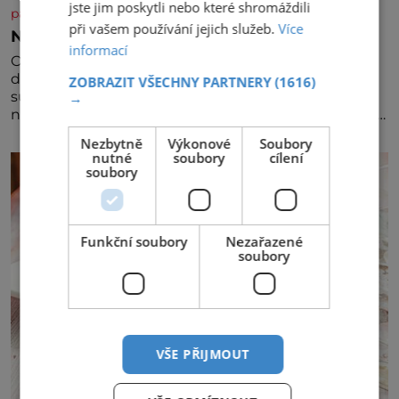
jste jim poskytli nebo které shromáždili
panidomu.cz
při vašem používání jejich služeb.
Více
Nezapomínejte na petržel
informací
Obsahuje totiž spoustu zdraví prospěšných látek, a
dokonce je považována za tuzemskou
ZOBRAZIT VŠECHNY PARTNERY
(1616)
superpotravinu. Zázrak plný vitaminů V petrželi
→
najdete vitaminy B1, B2, B3, B6, provitamin A, vitamin
E a velké množství vitamínu C (nejvíce ho má nať,
Nezbytně
Výkonové
Soubory
dokonce třikrát více než pomeranč, v kořeni je také,
nutné
soubory
cílení
ale je ho desetkrát méně), a kyselinu listovou. Ale
soubory
Funkční soubory
Nezařazené
soubory
VŠE PŘIJMOUT