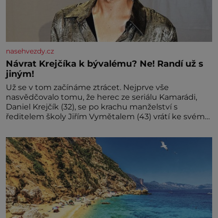
nasehvezdy.cz
Návrat Krejčíka k bývalému? Ne! Randí už s
jiným!
Už se v tom začínáme ztrácet. Nejprve vše
nasvědčovalo tomu, že herec ze seriálu Kamarádi,
Daniel Krejčík (32), se po krachu manželství s
ředitelem školy Jiřím Vymětalem (43) vrátí ke svému
bývalému p