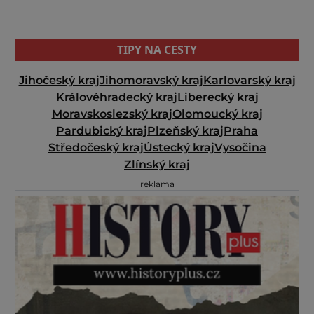
TIPY NA CESTY
Jihočeský kraj
Jihomoravský kraj
Karlovarský kraj
Královéhradecký kraj
Liberecký kraj
Moravskoslezský kraj
Olomoucký kraj
Pardubický kraj
Plzeňský kraj
Praha
Středočeský kraj
Ústecký kraj
Vysočina
Zlínský kraj
reklama