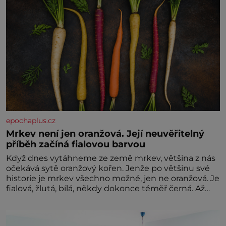
epochaplus.cz
Mrkev není jen oranžová. Její neuvěřitelný
příběh začíná fialovou barvou
Když dnes vytáhneme ze země mrkev, většina z nás
očekává sytě oranžový kořen. Jenže po většinu své
historie je mrkev všechno možné, jen ne oranžová. Je
fialová, žlutá, bílá, někdy dokonce téměř černá. Až
díky stovkám let pečlivého šlechtění se z ní stává
zelenina, bez které si českou zahradu ani
nedokážeme představit. Její příběh je