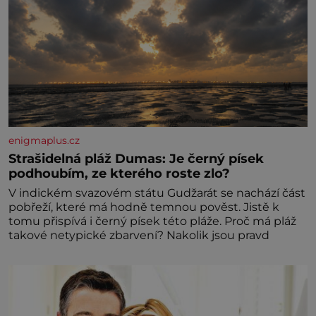
enigmaplus.cz
Strašidelná pláž Dumas: Je černý písek
podhoubím, ze kterého roste zlo?
V indickém svazovém státu Gudžarát se nachází část
pobřeží, které má hodně temnou pověst. Jistě k
tomu přispívá i černý písek této pláže. Proč má pláž
takové netypické zbarvení? Nakolik jsou pravd