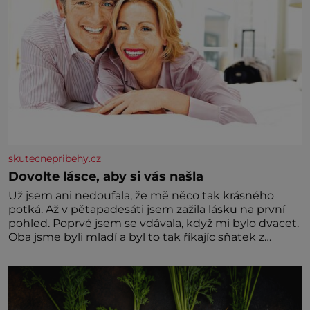
skutecnepribehy.cz
Dovolte lásce, aby si vás našla
Už jsem ani nedoufala, že mě něco tak krásného
potká. Až v pětapadesáti jsem zažila lásku na první
pohled. Poprvé jsem se vdávala, když mi bylo dvacet.
Oba jsme byli mladí a byl to tak říkajíc sňatek z
rozumu. Rodiče nás dali dohromady, Toník byl dobře
zaopatřený mladý muž. Manželství nám oběma moc
nesvědčilo, brzy jsme zjistili, že