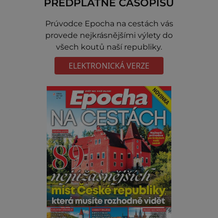
PŘEDPLATNÉ ČASOPISU
Prúvodce Epocha na cestách vás
provede nejkrásnějšími výlety do
všech koutů naší republiky.
ELEKTRONICKÁ VERZE