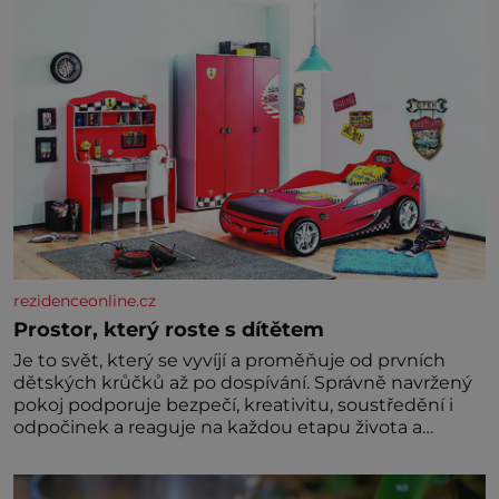
rezidenceonline.cz
Prostor, který roste s dítětem
Je to svět, který se vyvíjí a proměňuje od prvních
dětských krůčků až po dospívání. Správně navržený
pokoj podporuje bezpečí, kreativitu, soustředění i
odpočinek a reaguje na každou etapu života a
specifické potřeby dítěte. Pro nejmenší je klíčová
jednoduchost, měkkost a bezpečí, proto by pokoj
miminka měl působit především klidně a útulně.