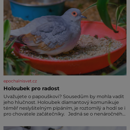
Předškolní věk je
epochalnisvet.cz
Holoubek pro radost
Uvažujete o papouškovi? Sousedům by mohla vadit
jeho hlučnost. Holoubek diamantový komunikuje
téměř neslyšitelným pípáním, je roztomilý a hodí se i
pro chovatele začátečníky. Jedná se o nenáročného
klidného ptáčka, který většinu dne jen posedává.
Hodně času tráví na zemi, kde sbírá zbytky semínek