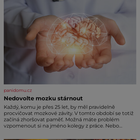
Jeho domovinou je prakticky celá Austrálie s
výjimkou pobřežní oblasti.
panidomu.cz
Nedovolte mozku stárnout
Každý, komu je přes 25 let, by měl pravidelně
procvičovat mozkové závity. V tomto období se totiž
začíná zhoršovat paměť. Možná máte problém
vzpomenout si na jméno kolegy z práce. Nebo
marně v paměti lovíte název knížky, kterou jste
nedávno přečetli. Je to opravdu tak, s věkem jako