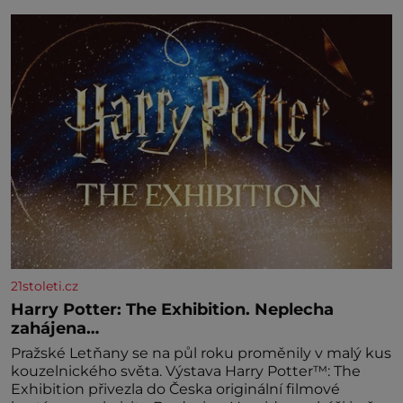
amaretta kakao na posypání Postup: Oddělte
žloutky od bílků. Žloutky vyšlehejte s cukrem do
světlé pěny a postupně do nich vmíchejte
mascarpone, aby vznikl hladký
21stoleti.cz
Harry Potter: The Exhibition. Neplecha
zahájena…
Pražské Letňany se na půl roku proměnily v malý kus
kouzelnického světa. Výstava Harry Potter™: The
Exhibition přivezla do Česka originální filmové