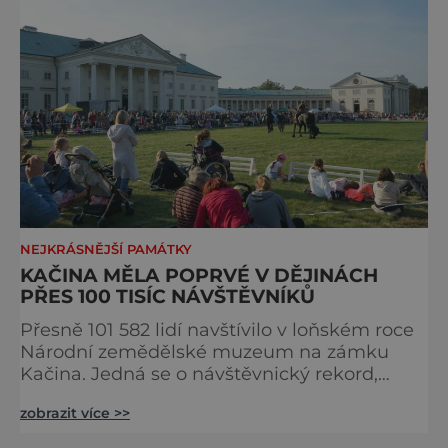
NEJKRÁSNĚJŠÍ PAMÁTKY
KAČINA MĚLA POPRVÉ V DĚJINÁCH
PŘES 100 TISÍC NÁVŠTĚVNÍKŮ
Přesně 101 582 lidí navštívilo v loňském roce
Národní zemědělské muzeum na zámku
Kačina. Jedná se o návštěvnický rekord,
přestože sezona byla kvůli opatřením v
zobrazit více >>
epidemii Covid 19 značně omezená.
Muzejníci v průběhu roku vsadili na