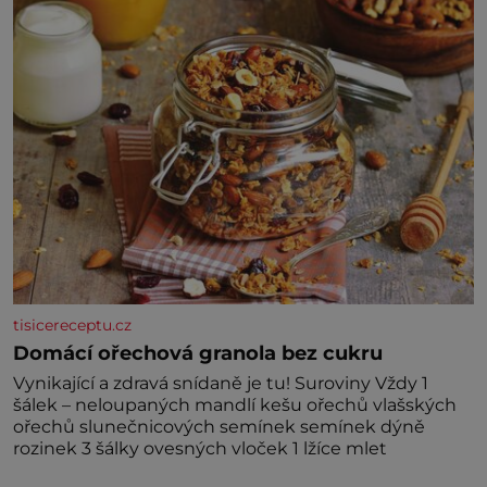
kdyby se paměť rozhodla stávkovat. Cvičte
tisicereceptu.cz
Domácí ořechová granola bez cukru
Vynikající a zdravá snídaně je tu! Suroviny Vždy 1
šálek – neloupaných mandlí kešu ořechů vlašských
ořechů slunečnicových semínek semínek dýně
rozinek 3 šálky ovesných vloček 1 lžíce mlet