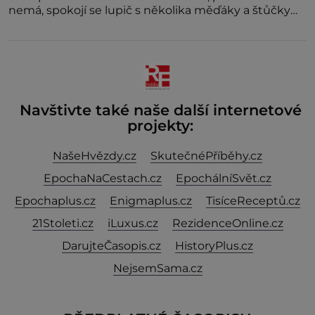
nemá, spokojí se lupič s několika měďáky a štůčky
látky. Zraněná žena pár dní nato umírá. Je to muž
nebývale krutý. Jeho činy budí hrůzu ještě dlouho po
jeho smrti
Navštivte také naše další internetové
projekty:
NašeHvězdy.cz
SkutečnéPříběhy.cz
EpochaNaCestach.cz
EpochálníSvět.cz
Epochaplus.cz
Enigmaplus.cz
TisíceReceptů.cz
21Stoleti.cz
iLuxus.cz
RezidenceOnline.cz
DarujteČasopis.cz
HistoryPlus.cz
NejsemSama.cz