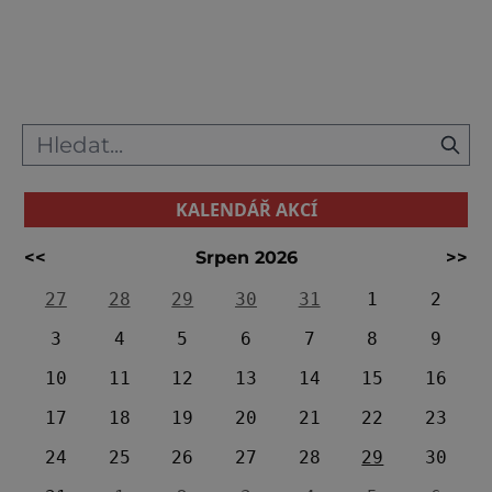
tematické víkendové akce, nové expozice a
výstavy i aktivity v zámeckém parku. Více
než 40 akcí, outdoorová hra, naučné stezky
v parku, nové expozice i řada výstav sto
KALENDÁŘ AKCÍ
<<
Srpen 2026
>>
27
28
29
30
31
1
2
3
4
5
6
7
8
9
10
11
12
13
14
15
16
17
18
19
20
21
22
23
24
25
26
27
28
29
30