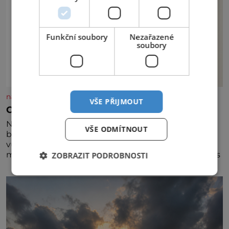
Funkční soubory
Nezařazené
soubory
nasehvezdy.cz
VŠE PŘIJMOUT
Osamělá herečka Syslová všechno vzdala?
Nedávno se povídalo, že má Dana Syslová (80)
VŠE ODMÍTNOUT
blízkého přítele, který je jí oporou. Ale je to ještě
vůbec pravda? V posledních dnech čím dál častěji
mluví o svém odchodu. Dohnala ji snad samota? Půs
ZOBRAZIT PODROBNOSTI