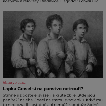
kostýmy a rekvizity, Bradavice, Hagridovu chýši i uč
historyplus.cz
Lapka Grasel si na panstvo netroufl?
Strhne ji z postele, sváže ji a krutě zbije. „Kde jsou
peníze?“ naléhá Grasel na starou švadlenku. Když mu
to neprozradí – ostatně ani nemůže, protože žádné