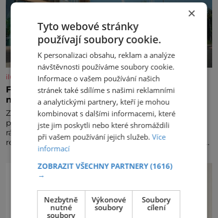
×
Tyto webové stránky
používají soubory cookie.
K personalizaci obsahu, reklam a analýze
návštěvnosti používáme soubory cookie.
iluxus.cz
Informace o vašem používání našich
Ford dává český fotbal do pohybu. Stává se
stránek také sdílíme s našimi reklamními
novým partnerem FAČR
a analytickými partnery, kteří je mohou
kombinovat s dalšími informacemi, které
Značka Ford se od srpna 2026 stává novým
partnerem Fotbalové asociace České republiky. V
jste jim poskytli nebo které shromáždili
rámci tříleté spolupráce zajistí mobilitu asociace,
při vašem používání jejich služeb.
Více
reprezentačních týmů i českého fotbalu v regionech.
informací
Partner
ZOBRAZIT VŠECHNY PARTNERY
(1616)
→
Nezbytně
Výkonové
Soubory
nutné
soubory
cílení
soubory