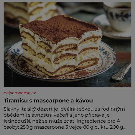
nejsemsama.cz
Tiramisu s mascarpone a kávou
Slavný italský dezert je ideální tečkou za rodinným
obědem i slavnostní večeří a jeho příprava je
jednodušší, než se může zdát. Ingredience pro 4
osoby: 250 g mascarpone 3 vejce 80 g cukru 200 g
cukrářských piškotů 250 ml silné kávy 2 lžíce