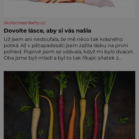
skutecnepribehy.cz
Dovolte lásce, aby si vás našla
Už jsem ani nedoufala, že mě něco tak krásného
potká. Až v pětapadesáti jsem zažila lásku na první
pohled. Poprvé jsem se vdávala, když mi bylo dvacet.
Oba jsme byli mladí a byl to tak říkajíc sňatek z
rozumu. Rodiče nás dali dohromady, Toník byl dobře
zaopatřený mladý muž. Manželství nám oběma moc
nesvědčilo, brzy jsme zjistili, že