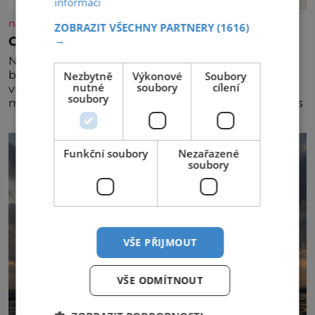
informací
nasehvezdy.cz
ZOBRAZIT VŠECHNY PARTNERY
(1616)
→
Osamělá herečka Syslová všechno vzdala?
Nedávno se povídalo, že má Dana Syslová (80)
blízkého přítele, který je jí oporou. Ale je to ještě
Nezbytně
Výkonové
Soubory
nutné
soubory
cílení
vůbec pravda? V posledních dnech čím dál častěji
soubory
mluví o svém odchodu. Dohnala ji snad samota? Půs
Funkční soubory
Nezařazené
soubory
VŠE PŘIJMOUT
VŠE ODMÍTNOUT