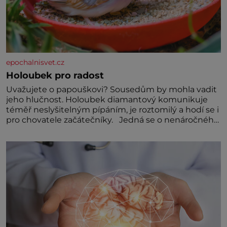
epochalnisvet.cz
Holoubek pro radost
Uvažujete o papouškovi? Sousedům by mohla vadit
jeho hlučnost. Holoubek diamantový komunikuje
téměř neslyšitelným pípáním, je roztomilý a hodí se i
pro chovatele začátečníky. Jedná se o nenáročného
klidného ptáčka, který většinu dne jen posedává.
Hodně času tráví na zemi, kde sbírá zbytky semínek
Jeho domovinou je prakticky celá Austrálie s
výjimkou pobřežní oblasti.