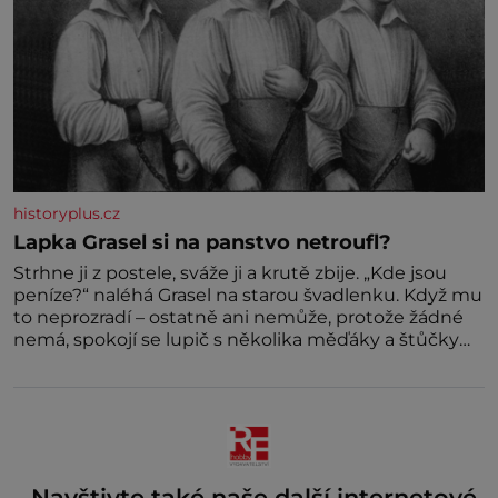
historyplus.cz
Lapka Grasel si na panstvo netroufl?
Strhne ji z postele, sváže ji a krutě zbije. „Kde jsou
peníze?“ naléhá Grasel na starou švadlenku. Když mu
to neprozradí – ostatně ani nemůže, protože žádné
nemá, spokojí se lupič s několika měďáky a štůčky
látky. Zraněná žena pár dní nato umírá. Je to muž
nebývale krutý. Jeho činy budí hrůzu ještě dlouho po
jeho smrti
Navštivte také naše další internetové