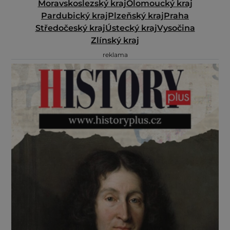
Moravskoslezský kraj
Olomoucký kraj
Pardubický kraj
Plzeňský kraj
Praha
Středočeský kraj
Ústecký kraj
Vysočina
Zlínský kraj
reklama