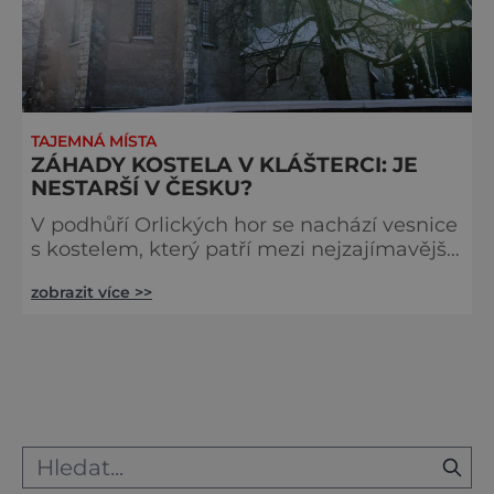
TAJEMNÁ MÍSTA
ZÁHADY KOSTELA V KLÁŠTERCI: JE
NESTARŠÍ V ČESKU?
V podhůří Orlických hor se nachází vesnice
s kostelem, který patří mezi nejzajímavější
u nás. Je s ním totiž spojeno hned několik
zobrazit více >>
záhad. Zvláštní kamenná lebka na
hřbitovní zdi. „Chrám tento Nejsv. a
nerozdílné Trojice Boží vystavěn jest v Létu
453 od Narození Božího,“ zní nápis, který
kostel proslavil nejvíc. Pokud je t