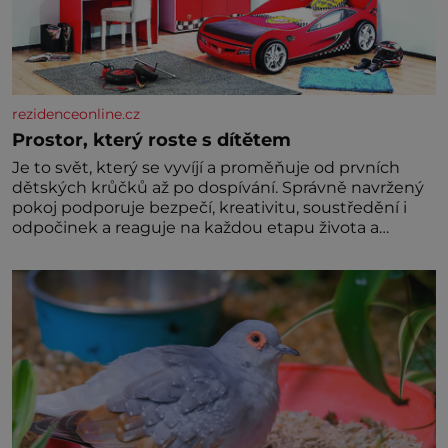
rezidenceonline.cz
Prostor, který roste s dítětem
Je to svět, který se vyvíjí a proměňuje od prvních
dětských krůčků až po dospívání. Správně navržený
pokoj podporuje bezpečí, kreativitu, soustředění i
odpočinek a reaguje na každou etapu života a
specifické potřeby dítěte. Pro nejmenší je klíčová
jednoduchost, měkkost a bezpečí, proto by pokoj
miminka měl působit především klidně a útulně.
Předškolní věk je