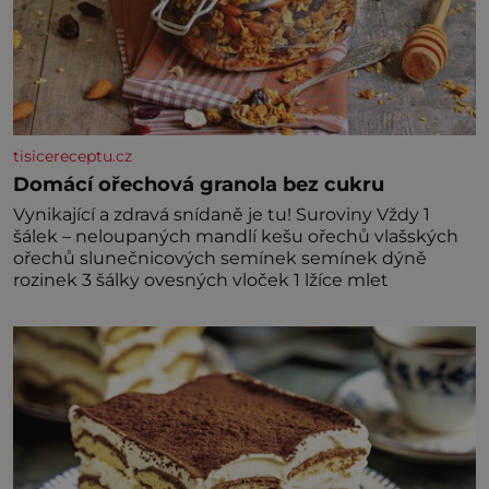
tisicereceptu.cz
Domácí ořechová granola bez cukru
Vynikající a zdravá snídaně je tu! Suroviny Vždy 1
šálek – neloupaných mandlí kešu ořechů vlašských
ořechů slunečnicových semínek semínek dýně
rozinek 3 šálky ovesných vloček 1 lžíce mlet