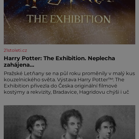
21stoleti.cz
Harry Potter: The Exhibition. Neplecha
zahájena…
Pražské Letňany se na půl roku proměnily v malý kus
kouzelnického světa. Výstava Harry Potter™: The
Exhibition přivezla do Česka originální filmové
kostýmy a rekvizity, Bradavice, Hagridovu chýši i uč