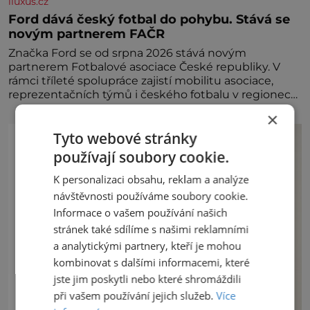
iluxus.cz
Ford dává český fotbal do pohybu. Stává se
novým partnerem FAČR
Značka Ford se od srpna 2026 stává novým
partnerem Fotbalové asociace České republiky. V
rámci tříleté spolupráce zajistí mobilitu asociace,
reprezentačních týmů i českého fotbalu v regionech.
Partner
×
Tyto webové stránky
používají soubory cookie.
K personalizaci obsahu, reklam a analýze
návštěvnosti používáme soubory cookie.
Informace o vašem používání našich
stránek také sdílíme s našimi reklamními
a analytickými partnery, kteří je mohou
kombinovat s dalšími informacemi, které
jste jim poskytli nebo které shromáždili
při vašem používání jejich služeb.
Více