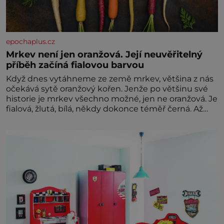
epochaplus.cz
Mrkev není jen oranžová. Její neuvěřitelný
příběh začíná fialovou barvou
Když dnes vytáhneme ze země mrkev, většina z nás
očekává sytě oranžový kořen. Jenže po většinu své
historie je mrkev všechno možné, jen ne oranžová. Je
fialová, žlutá, bílá, někdy dokonce téměř černá. Až
díky stovkám let pečlivého šlechtění se z ní stává
zelenina, bez které si českou zahradu ani
nedokážeme představit. Její příběh je