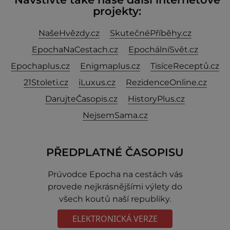
projekty:
NašeHvězdy.cz
SkutečnéPříběhy.cz
EpochaNaCestach.cz
EpochálníSvět.cz
Epochaplus.cz
Enigmaplus.cz
TisíceReceptů.cz
21Stoleti.cz
iLuxus.cz
RezidenceOnline.cz
DarujteČasopis.cz
HistoryPlus.cz
NejsemSama.cz
PŘEDPLATNÉ ČASOPISU
Prúvodce Epocha na cestách vás
provede nejkrásnějšími výlety do
všech koutů naší republiky.
ELEKTRONICKÁ VERZE