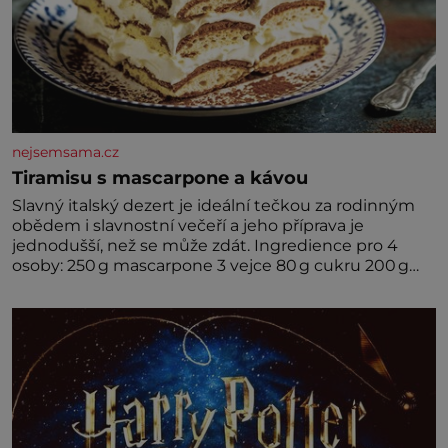
nejsemsama.cz
Tiramisu s mascarpone a kávou
Slavný italský dezert je ideální tečkou za rodinným
obědem i slavnostní večeří a jeho příprava je
jednodušší, než se může zdát. Ingredience pro 4
osoby: 250 g mascarpone 3 vejce 80 g cukru 200 g
cukrářských piškotů 250 ml silné kávy 2 lžíce
amaretta kakao na posypání Postup: Oddělte
žloutky od bílků. Žloutky vyšlehejte s cukrem do
světlé pěny a postupně do nich vmíchejte
mascarpone, aby vznikl hladký