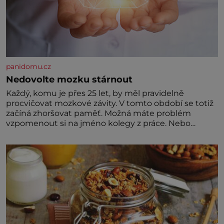
panidomu.cz
Nedovolte mozku stárnout
Každý, komu je přes 25 let, by měl pravidelně
procvičovat mozkové závity. V tomto období se totiž
začíná zhoršovat paměť. Možná máte problém
vzpomenout si na jméno kolegy z práce. Nebo
marně v paměti lovíte název knížky, kterou jste
nedávno přečetli. Je to opravdu tak, s věkem jako
kdyby se paměť rozhodla stávkovat. Cvičte