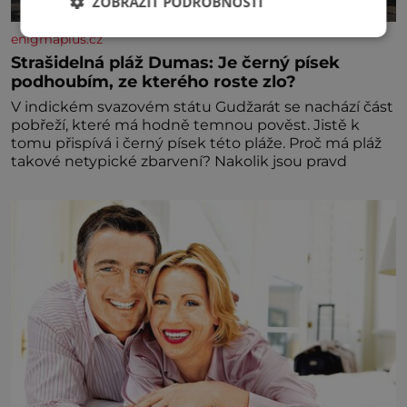
ZOBRAZIT PODROBNOSTI
enigmaplus.cz
Strašidelná pláž Dumas: Je černý písek
podhoubím, ze kterého roste zlo?
V indickém svazovém státu Gudžarát se nachází část
pobřeží, které má hodně temnou pověst. Jistě k
tomu přispívá i černý písek této pláže. Proč má pláž
takové netypické zbarvení? Nakolik jsou pravd