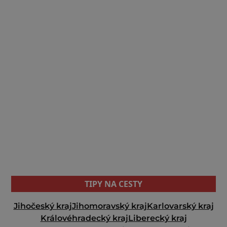
TIPY NA CESTY
Jihočeský kraj
Jihomoravský kraj
Karlovarský kraj
Královéhradecký kraj
Liberecký kraj