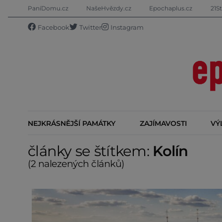
PaníDomu.cz
NašeHvězdy.cz
Epochaplus.cz
21St
Facebook
Twitter
Instagram
NEJKRÁSNĚJŠÍ PAMÁTKY
ZAJÍMAVOSTI
VÝ
články se štítkem:
Kolín
(2 nalezených článků)