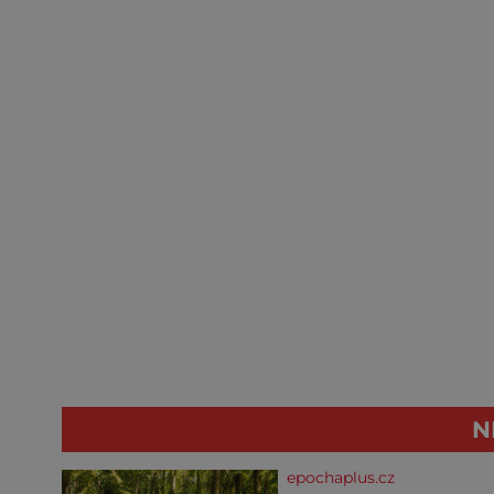
N
epochaplus.cz