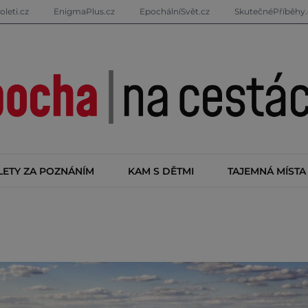
oleti.cz
EnigmaPlus.cz
EpochálníSvět.cz
SkutečnéPříběhy.
LETY ZA POZNÁNÍM
KAM S DĚTMI
TAJEMNÁ MÍSTA