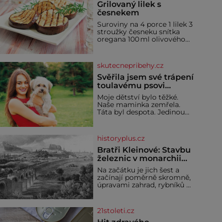
Grilovaný lilek s
česnekem
Suroviny na 4 porce 1 lilek 3
stroužky česneku snítka
oregana 100 ml olivového
oleje sůl Postup Na mírně
rozpálený gril nebo do
grilovací hliníkové misky
skutecnepribehy.cz
narovnejte nasucho kolečka
lilku.
Svěřila jsem své trápení
toulavému psovi
Bobimu
Moje dětství bylo těžké.
Naše maminka zemřela.
Táta byl despota. Jedinou
mojí spřízněnou duší se stal
toulavý pejsek Bobi. Doma
jsem jako dítě měla peklo.
historyplus.cz
Maminka zemřela, když
jsem byla ještě malá. Otec
Bratři Kleinové: Stavbu
hodně pil a často dokázal
železnic v monarchii
propít skoro celou výplatu.
ovládli samouci
Na začátku je jich šest a
Čtyři roky jsem chodila do
začínají poměrně skromně,
školy u nás na vesnici. Měli
úpravami zahrad, rybníků a
mě tam rádi, protože
parků. Postupně si ale
troufnou i na stavbu
železnic. Během 40 let
21stoleti.cz
vybudují na území
monarchie třetinu všech