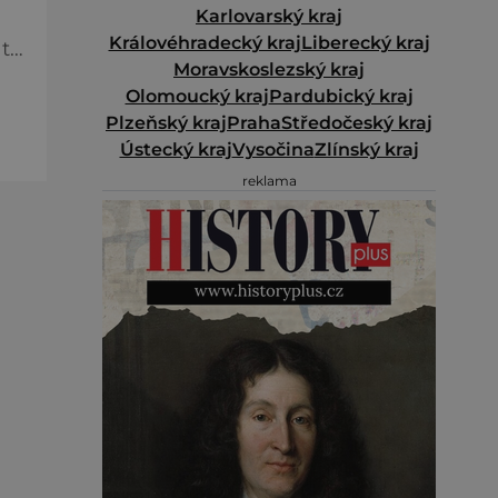
Karlovarský kraj
Královéhradecký kraj
Liberecký kraj
Moravskoslezský kraj
mí
Olomoucký kraj
Pardubický kraj
Plzeňský kraj
Praha
Středočeský kraj
eme
Ústecký kraj
Vysočina
Zlínský kraj
reklama