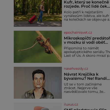
Kufr, který se konečně
rozjede. Proč lidé čeka
na kolečka téměř pět
Kolo patří k nejstarším
tisíc let?
vynálezům lidstva, ale kufr
na kolečkách se objevuje a
ve 20. století. Po tisíce let
lidé vláčejí těžká zavazadla
v rukou, na zádech nebo je
epochalnisvet.cz
nakládají na povozy. Stačí
přitom jediný nápad,
Mikroskopičtí predátoř
připevnit ke kufru kolečka.
v mozku si vodí oběť
Jenže právě ten nikdo
jako loutku
Připomíná to námět
dlouho nedostane. Až
apokalyptického seriálu Th
jednou se na letišti ozve
Last of Us. A skoro mrazí p
věta, která změní
představě, že podobné
horory probíhají v přírodě
běžně – s tím rozdílem, že
nasehvezdy.cz
nejde pouze o infekce
parazitickou houbou a že
Návrat Krejčíka k
predátor dokáže ovládat je
bývalému? Ne! Randí
vývojově nesrovnatelně
už s jiným!
Už se v tom začínáme
jednodušší živočichy, než j
ztrácet. Nejprve vše
člověk. Najít skutečné
nasvědčovalo tomu, že
zombie není nic
herec ze seriálu Kamarádi,
nemožného ani v naší
Daniel Krejčík (32), se po
přírodě.
krachu manželství s
iluxus.cz
ředitelem školy Jiřím
Vymětalem (43) vrátí ke