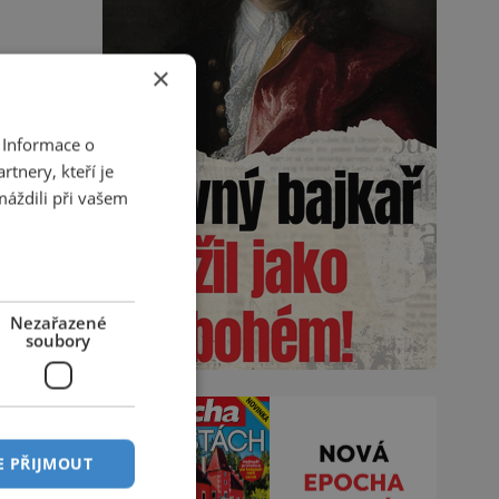
×
 Informace o
tnery, kteří je
máždili při vašem
Nezařazené
soubory
E PŘIJMOUT