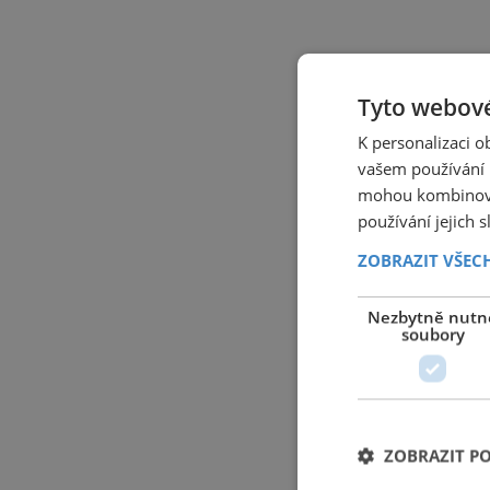
Tyto webové
K personalizaci 
vašem používání n
mohou kombinovat
používání jejich 
ZOBRAZIT VŠEC
Nezbytně nutn
soubory
ZOBRAZIT P