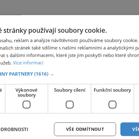
 stránky používají soubory cookie.
obsahu, reklam a analýze návštěvnosti používáme soubory cookie.
ašich stránek také sdílíme s našimi reklamními a analytickými par
 s dalšími informacemi, které jste jim poskytli nebo které shro
služeb.
Více informací
HNY PARTNERY
(1616) →
é
Výkonové
Soubory cílení
Funkční soubory
soubory
ODROBNOSTI
VŠE ODMÍTNOUT
VŠ