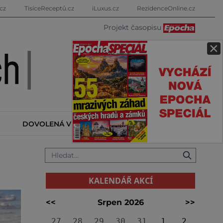
cz
TisíceReceptů.cz
iLuxus.cz
RezidenceOnline.cz
Projekt časopisu
×
DOVOLENÁ V ZAHRANIČÍ
KALENDÁŘ AKCÍ
KALENDÁŘ AKCÍ
<<
Srpen 2026
>>
27
28
29
30
31
1
2