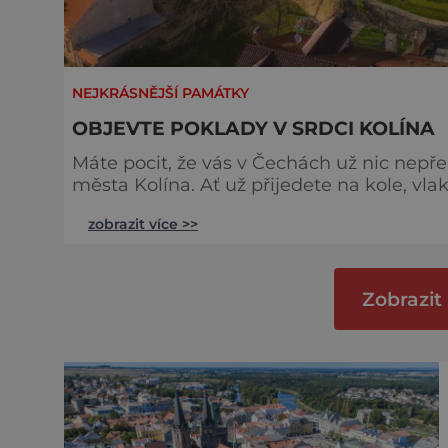
NEJKRÁSNĚJŠÍ PAMÁTKY
OBJEVTE POKLADY V SRDCI KOLÍNA
Máte pocit, že vás v Čechách už nic nepře
města Kolína. Ať už přijedete na kole, vl
krásných, dosud málo objevených míst. Historie kolínské židovské komunity Kolínský židovský
zobrazit více >>
klenot, Jeruzalém na Labi, představuje o
čtvrť právem náleží k nejcennějším
Zobrazit