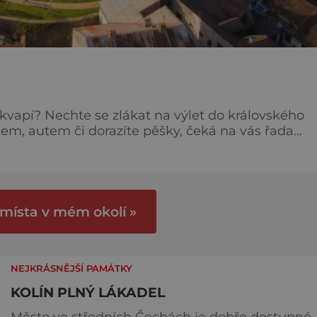
kvapí? Nechte se zlákat na výlet do královského
akem, autem či dorazíte pěšky, čeká na vás řada
jedinělý soubor židovských památek, bývalá židov
 místa v mém okolí »
NEJKRÁSNĚJŠÍ PAMÁTKY
KOLÍN PLNÝ LÁKADEL
Město ve středních Čechách je dobře dostupné