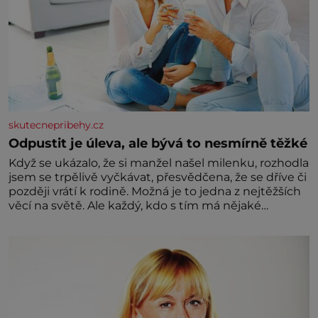
skutecnepribehy.cz
Odpustit je úleva, ale bývá to nesmírně těžké
Když se ukázalo, že si manžel našel milenku, rozhodla
jsem se trpělivě vyčkávat, přesvědčena, že se dříve či
později vrátí k rodině. Možná je to jedna z nejtěžších
věcí na světě. Ale každý, kdo s tím má nějaké
zkušenosti, se zapřísahá, že pokud odpustíte,
znatelně se vám uleví. Když se ke mně doneslo, že si
manžel pořídil milenku,