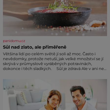
panidomu.cz
Sůl nad zlato, ale přiměřeně
Většina lidí po celém světě jí soli až moc. Často i
nevědomky, protože netuší, jak velké množství se jí
skrývá v průmyslově vyráběných potravinách,
dokonce i těch sladkých. Sůl je zdravá Ale v ani ne
třetinovém množství, než je pro většinu populace
běžné. Její základní složky– sodík a chlór – jsou
zásadní pro správné hospodaření