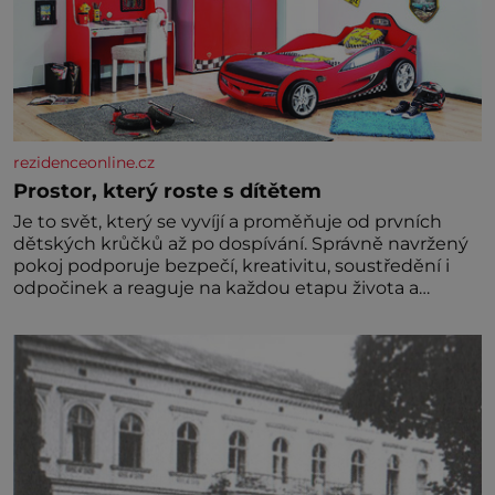
rezidenceonline.cz
Prostor, který roste s dítětem
Je to svět, který se vyvíjí a proměňuje od prvních
dětských krůčků až po dospívání. Správně navržený
pokoj podporuje bezpečí, kreativitu, soustředění i
odpočinek a reaguje na každou etapu života a
specifické potřeby dítěte. Pro nejmenší je klíčová
jednoduchost, měkkost a bezpečí, proto by pokoj
miminka měl působit především klidně a útulně.
Předškolní věk je