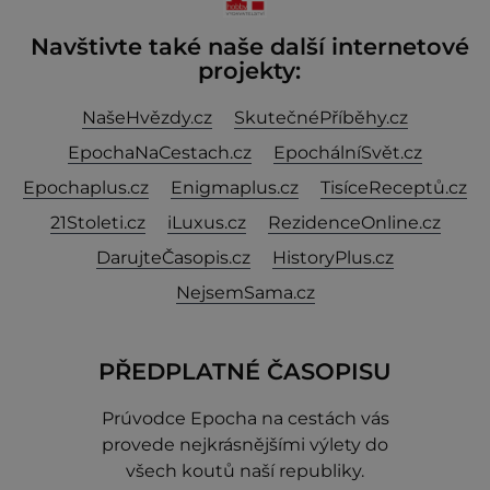
Navštivte také naše další internetové
projekty:
NašeHvězdy.cz
SkutečnéPříběhy.cz
EpochaNaCestach.cz
EpochálníSvět.cz
Epochaplus.cz
Enigmaplus.cz
TisíceReceptů.cz
21Stoleti.cz
iLuxus.cz
RezidenceOnline.cz
DarujteČasopis.cz
HistoryPlus.cz
NejsemSama.cz
PŘEDPLATNÉ ČASOPISU
Prúvodce Epocha na cestách vás
provede nejkrásnějšími výlety do
všech koutů naší republiky.