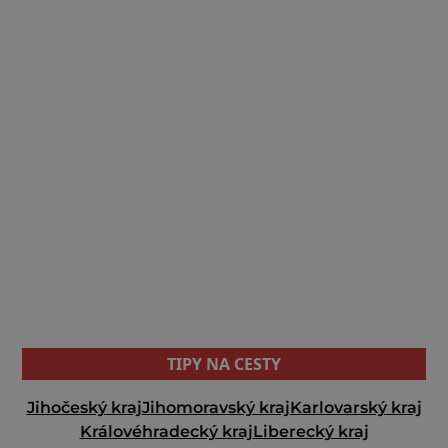
TIPY NA CESTY
Jihočeský kraj
Jihomoravský kraj
Karlovarský kraj
Královéhradecký kraj
Liberecký kraj