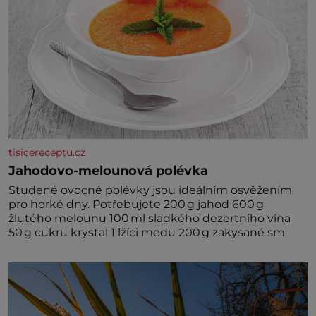
tisicereceptu.cz
Jahodovo-melounová polévka
Studené ovocné polévky jsou ideálním osvěžením
pro horké dny. Potřebujete 200 g jahod 600 g
žlutého melounu 100 ml sladkého dezertního vína
50 g cukru krystal 1 lžíci medu 200 g zakysané sm