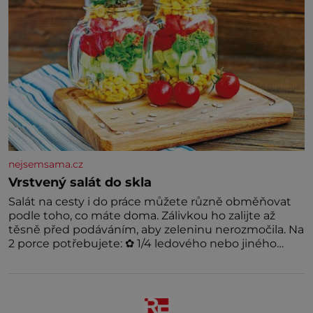
nejsemsama.cz
Vrstvený salát do skla
Salát na cesty i do práce můžete různě obměňovat
podle toho, co máte doma. Zálivkou ho zalijte až
těsně před podáváním, aby zeleninu nerozmočila. Na
2 porce potřebujete: ✿ 1/4 ledového nebo jiného
salátu (římský salát, polníček…) ✿ 1 malá konzerva
kukuřice ✿ ½ okurky ✿ 2 rajčata Zálivka: ✿ 4 lžíce
olivového oleje ✿ 1 lžíci citronové šťávy ✿ ½ stroužku