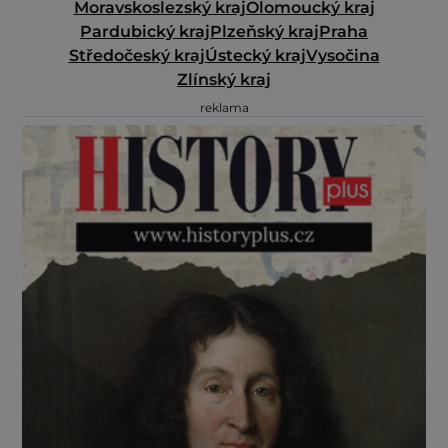
Moravskoslezský kraj
Olomoucký kraj
Pardubický kraj
Plzeňský kraj
Praha
Středočeský kraj
Ústecký kraj
Vysočina
Zlínský kraj
reklama