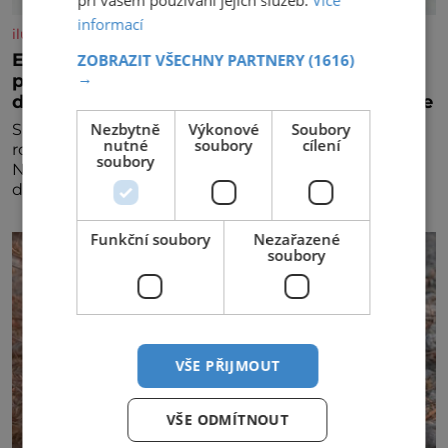
informací
iluxus.cz
Emirates a South African Airways rozšiřují
ZOBRAZIT VŠECHNY PARTNERY
(1616)
→
partnerství. Cestujícím nově zpřístupní
dalších devět destinací v jižní a střední Africe
Nezbytně
Výkonové
Soubory
Společnosti Emirates a South African Airways (SAA)
nutné
soubory
cílení
rozšiřují svou dlouholetou codesharovou spolupráci.
soubory
Nová reciproční dohoda zpřístupní cestujícím devět
dalších destinací v jižní a střední Africe a u
Funkční soubory
Nezařazené
soubory
VŠE PŘIJMOUT
VŠE ODMÍTNOUT