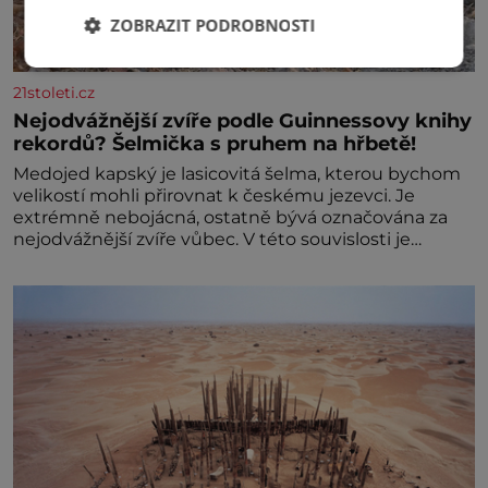
ZOBRAZIT PODROBNOSTI
21stoleti.cz
Nejodvážnější zvíře podle Guinnessovy knihy
rekordů? Šelmička s pruhem na hřbetě!
Medojed kapský je lasicovitá šelma, kterou bychom
velikostí mohli přirovnat k českému jezevci. Je
extrémně nebojácná, ostatně bývá označována za
nejodvážnější zvíře vůbec. V této souvislosti je
dokonc