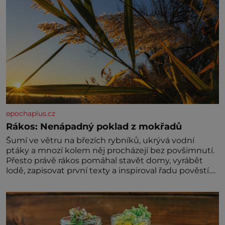
epochaplus.cz
Rákos: Nenápadný poklad z mokřadů
Šumí ve větru na březích rybníků, ukrývá vodní
ptáky a mnozí kolem něj procházejí bez povšimnutí.
Přesto právě rákos pomáhal stavět domy, vyrábět
lodě, zapisovat první texty a inspiroval řadu pověstí.
Tato skromná, ale užitečná rostlina provází člověka
už tisíce let. Většina lidí vnímá rákos jen jako
obyčejnou kulisu letního koupání. Stačí se však
podívat