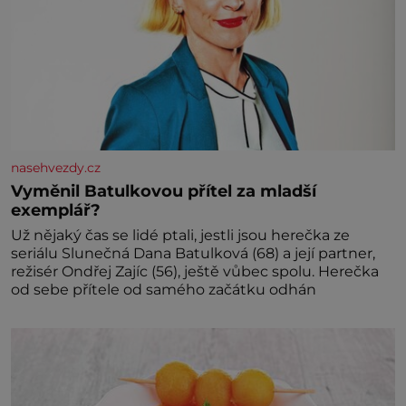
nasehvezdy.cz
Vyměnil Batulkovou přítel za mladší
exemplář?
Už nějaký čas se lidé ptali, jestli jsou herečka ze
seriálu Slunečná Dana Batulková (68) a její partner,
režisér Ondřej Zajíc (56), ještě vůbec spolu. Herečka
od sebe přítele od samého začátku odhán