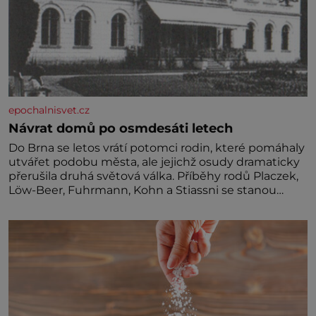
epochalnisvet.cz
Návrat domů po osmdesáti letech
Do Brna se letos vrátí potomci rodin, které pomáhaly
utvářet podobu města, ale jejichž osudy dramaticky
přerušila druhá světová válka. Příběhy rodů Placzek,
Löw-Beer, Fuhrmann, Kohn a Stiassni se stanou
jednou z hlavních dramaturgických linií festivalu
židovské kultury ŠTETL FEST 2026. Některé návraty
nejsou jednoduché. Místa, která si člověk pamatuje z
rodinných vyprávění, už dávno