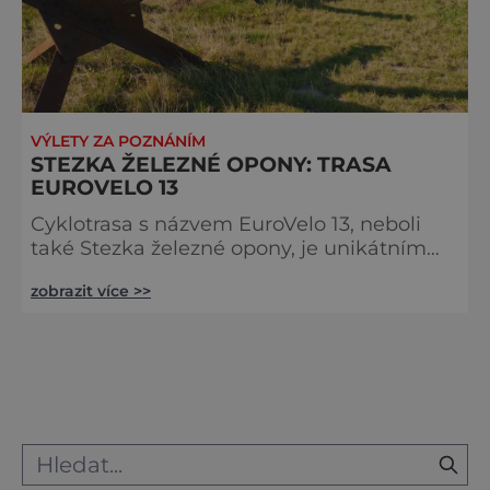
VÝLETY ZA POZNÁNÍM
STEZKA ŽELEZNÉ OPONY: TRASA
EUROVELO 13
Cyklotrasa s názvem EuroVelo 13, neboli
také Stezka železné opony, je unikátním
projektem Evropské cyklistické federace,
zobrazit více >>
jehož cílem je pozitivním způsobem
upomínat na nedávnou historii. Po velkou
část 20. století byla Evropa rozdělena na
dva bloky pomyslnou „železnou oponou“. A
právě její průběh trasa dlouhá bezmála
10 000 kilometrů kopíruje. I vy si můžete
projet část vedoucí kolem českých hra