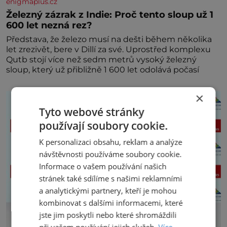
enigmaplus.cz
Železný zázrak z Indie: Proč tento sloup už 1
600 let nezná rez?
Představa, že železo musí na dešti během několika
let zrezivět, bere v Dillí za své. Uprostřed komplexu
Qutb stojí více než sedm metrů vysoký železný
sloup, který už přibližně 1 600 let odolává počasí
×
Tyto webové stránky
používají soubory cookie.
K personalizaci obsahu, reklam a analýze
návštěvnosti používáme soubory cookie.
Informace o vašem používání našich
stránek také sdílíme s našimi reklamními
a analytickými partnery, kteří je mohou
kombinovat s dalšími informacemi, které
jste jim poskytli nebo které shromáždili
při vašem používání jejich služeb.
Více