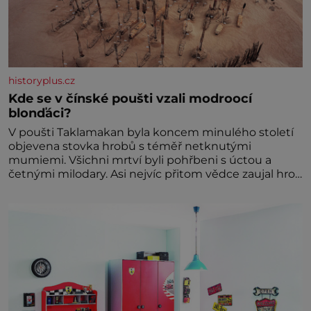
historyplus.cz
Kde se v čínské poušti vzali modroocí
blonďáci?
V poušti Taklamakan byla koncem minulého století
objevena stovka hrobů s téměř netknutými
mumiemi. Všichni mrtví byli pohřbeni s úctou a
četnými milodary. Asi nejvíc přitom vědce zaujal hrob
tříměsíčního chlapečka s modrou filcovou čapkou, z
níž se draly blonďaté vlásky. Fakt, že jsou těla
dávných lidí nesmírně dobře zachovalá, přičítají
odborníci zdejším klimatickým podmínkám. Sucho,
prosolené písky a extrémně