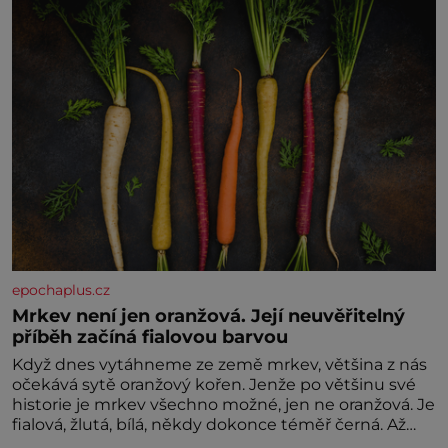
nesvědčilo, brzy jsme zjistili, že
epochaplus.cz
Mrkev není jen oranžová. Její neuvěřitelný
příběh začíná fialovou barvou
Když dnes vytáhneme ze země mrkev, většina z nás
očekává sytě oranžový kořen. Jenže po většinu své
historie je mrkev všechno možné, jen ne oranžová. Je
fialová, žlutá, bílá, někdy dokonce téměř černá. Až
díky stovkám let pečlivého šlechtění se z ní stává