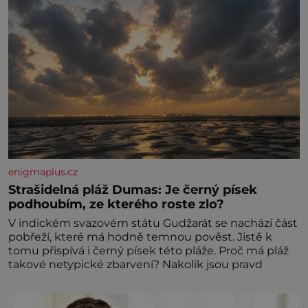
enigmaplus.cz
Strašidelná pláž Dumas: Je černý písek
podhoubím, ze kterého roste zlo?
V indickém svazovém státu Gudžarát se nachází část
pobřeží, které má hodně temnou pověst. Jistě k
tomu přispívá i černý písek této pláže. Proč má pláž
takové netypické zbarvení? Nakolik jsou pravd