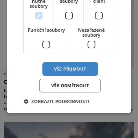
nutné
soubory
cílení
soubory
Funkční soubory
Nezařazené
soubory
VŠE PŘIJMOUT
nasehvezdy.cz
Osamělá herečka Syslová všechno vzdala?
VŠE ODMÍTNOUT
Nedávno se povídalo, že má Dana Syslová (80)
blízkého přítele, který je jí oporou. Ale je to ještě
ZOBRAZIT PODROBNOSTI
vůbec pravda? V posledních dnech čím dál častěji
mluví o svém odchodu. Dohnala ji snad samota? Půs