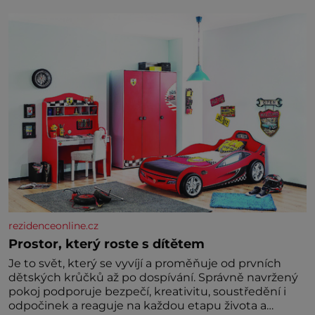
zelenina, bez které si českou zahradu ani
nedokážeme představit. Její příběh je
rezidenceonline.cz
Prostor, který roste s dítětem
Je to svět, který se vyvíjí a proměňuje od prvních
dětských krůčků až po dospívání. Správně navržený
pokoj podporuje bezpečí, kreativitu, soustředění i
odpočinek a reaguje na každou etapu života a