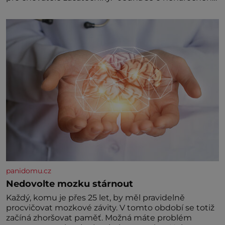
klidného ptáčka, který většinu dne jen posedává.
Hodně času tráví na zemi, kde sbírá zbytky semínek
Jeho domovinou je prakticky celá Austrálie s
výjimkou pobřežní oblasti.
panidomu.cz
Nedovolte mozku stárnout
Každý, komu je přes 25 let, by měl pravidelně
procvičovat mozkové závity. V tomto období se totiž
začíná zhoršovat paměť. Možná máte problém