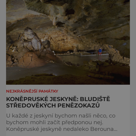
„Buďte
NEJKRÁSNĚJŠÍ PAMÁTKY
KONĚPRUSKÉ JESKYNĚ: BLUDIŠTĚ
STŘEDOVĚKÝCH PENĚZOKAZŮ
U každé z jeskyní bychom našli něco, co
bychom mohli začít předponou nej.
Koněpruské jeskyně nedaleko Berouna
takových unikátů také pár mají, například