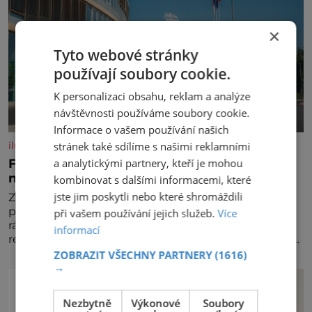
×
Tyto webové stránky
používají soubory cookie.
K personalizaci obsahu, reklam a analýze
návštěvnosti používáme soubory cookie.
Informace o vašem používání našich
stránek také sdílíme s našimi reklamními
iluxus.cz
a analytickými partnery, kteří je mohou
Ford dává český fotbal do pohybu. Stává se
novým partnerem FAČR
kombinovat s dalšími informacemi, které
jste jim poskytli nebo které shromáždili
Značka Ford se od srpna 2026 stává novým
partnerem Fotbalové asociace České republiky. V
při vašem používání jejich služeb.
Více
rámci tříleté spolupráce zajistí mobilitu asociace,
informací
reprezentačních týmů i českého fotbalu v regionech.
Partner
ZOBRAZIT VŠECHNY PARTNERY
(1616)
→
Nezbytně
Výkonové
Soubory