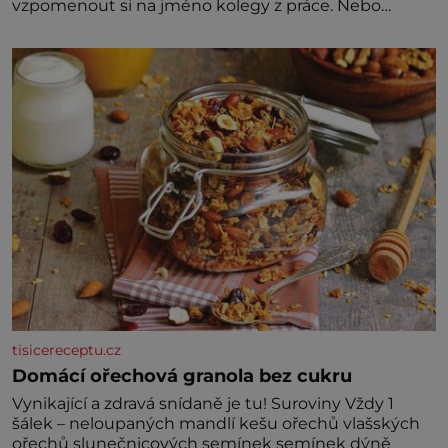
vzpomenout si na jméno kolegy z práce. Nebo
marně v paměti lovíte název knížky, kterou jste
nedávno přečetli. Je to opravdu tak, s věkem jako
kdyby se paměť rozhodla stávkovat. Cvičte
tisicereceptu.cz
Domácí ořechová granola bez cukru
Vynikající a zdravá snídaně je tu! Suroviny Vždy 1
šálek – neloupaných mandlí kešu ořechů vlašských
ořechů slunečnicových semínek semínek dýně