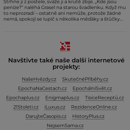
Strhne ji z postele, sváže ji a krutě zbije. „Kde jsou
peníze?“ naléhá Grasel na starou švadlenku. Když mu
to neprozradí – ostatně ani nemůže, protože žádné
nemá, spokojí se lupič s několika měďáky a štůčky
látky. Zraněná žena pár dní nato umírá. Je to muž
nebývale krutý. Jeho činy budí hrůzu ještě dlouho po
jeho smrti
Navštivte také naše další internetové
projekty:
NašeHvězdy.cz
SkutečnéPříběhy.cz
EpochaNaCestach.cz
EpochálníSvět.cz
Epochaplus.cz
Enigmaplus.cz
TisíceReceptů.cz
21Stoleti.cz
iLuxus.cz
RezidenceOnline.cz
DarujteČasopis.cz
HistoryPlus.cz
NejsemSama.cz