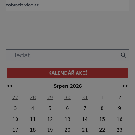
zobrazit více >>
jsou nejdelším jeskynním systémem
v Čechách. Dvoukilometrové bludiště má tři
patra s výškovým rozdílem 70 metrů, První
bylo objeveno to prostřední, a to v roce 1950
při odstřelu v místním lomu. Zpřístupnění se
pak Koněpruské jeskyně dočkaly v roc
KALENDÁŘ AKCÍ
<<
Srpen 2026
>>
27
28
29
30
31
1
2
3
4
5
6
7
8
9
10
11
12
13
14
15
16
17
18
19
20
21
22
23