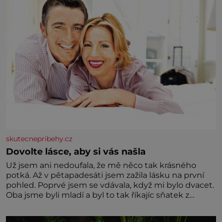
skutecnepribehy.cz
Dovolte lásce, aby si vás našla
Už jsem ani nedoufala, že mě něco tak krásného
potká. Až v pětapadesáti jsem zažila lásku na první
pohled. Poprvé jsem se vdávala, když mi bylo dvacet.
Oba jsme byli mladí a byl to tak říkajíc sňatek z
rozumu. Rodiče nás dali dohromady, Toník byl dobře
zaopatřený mladý muž. Manželství nám oběma moc