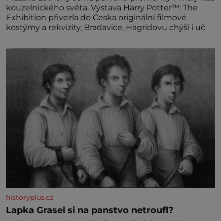
kouzelnického světa. Výstava Harry Potter™: The
Exhibition přivezla do Česka originální filmové
kostýmy a rekvizity, Bradavice, Hagridovu chýši i uč
historyplus.cz
Lapka Grasel si na panstvo netroufl?