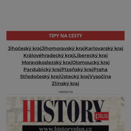
TIPY NA CESTY
Jihočeský kraj
Jihomoravský kraj
Karlovarský kraj
Královéhradecký kraj
Liberecký kraj
Moravskoslezský kraj
Olomoucký kraj
Pardubický kraj
Plzeňský kraj
Praha
Středočeský kraj
Ústecký kraj
Vysočina
Zlínský kraj
reklama