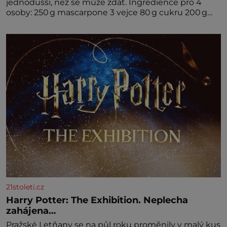
jednodušší, než se může zdát. Ingredience pro 4
osoby: 250 g mascarpone 3 vejce 80 g cukru 200 g
cukrářských piškotů 250 ml silné kávy 2 lžíce
amaretta kakao na posypání Postup: Oddělte
žloutky od bílků. Žloutky vyšlehejte s cukrem do
světlé pěny a postupně do nich vmíchejte
mascarpone, aby vznikl hladký
21stoleti.cz
Harry Potter: The Exhibition. Neplecha
zahájena…
Pražské Letňany se na půl roku proměnily v malý kus