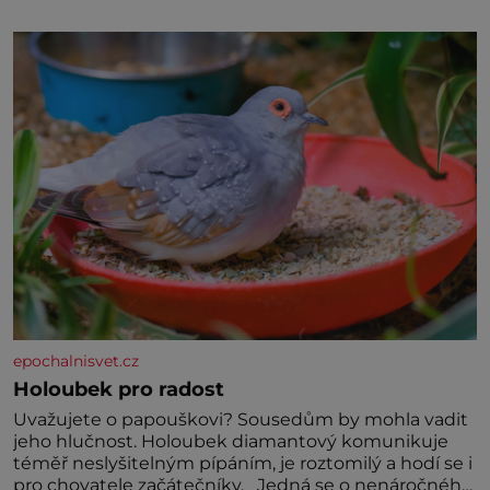
specifické potřeby dítěte. Pro nejmenší je klíčová
jednoduchost, měkkost a bezpečí, proto by pokoj
miminka měl působit především klidně a útulně.
Předškolní věk je
epochalnisvet.cz
Holoubek pro radost
Uvažujete o papouškovi? Sousedům by mohla vadit
jeho hlučnost. Holoubek diamantový komunikuje
téměř neslyšitelným pípáním, je roztomilý a hodí se i
pro chovatele začátečníky. Jedná se o nenáročného